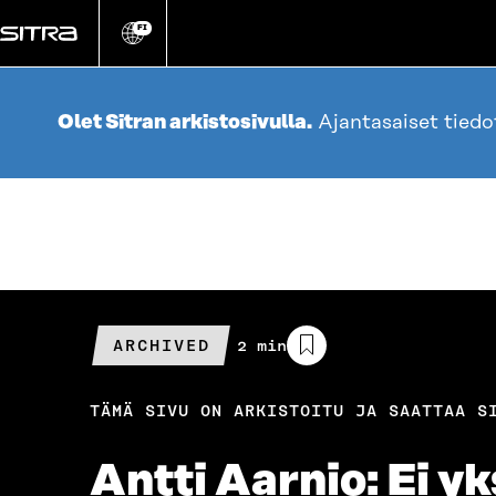
Siirry
suoraan
FI
Vaihda
sivuston
sisältöön
kieli
Olet Sitran arkistosivulla.
Ajantasaiset tied
ARCHIVED
Arvioitu
2 min
lukuaika
TÄMÄ SIVU ON ARKISTOITU JA SAATTAA S
Antti Aarnio: Ei y