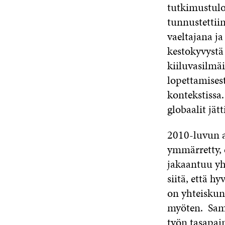
tutkimustulok
tunnustettii
vaeltajana j
kestokyvystä 
kiiluvasilmä
lopettamises
kontekstissa
globaalit jä
2010-luvun a
ymmärretty, 
jakaantuu yhä
siitä, että h
on yhteiskunn
myöten. Sama
työn tasapai