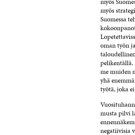
myös Suomess
myös strateg
Suomessa te
kokoonpanoteo
Lopetettavis
oman työn ja
taloudelline
pelikentällä
me muiden mu
yhä enemmän 
työtä, joka 
Vuosituhann
musta pilvi 
ennennäkemät
negatiivisia 