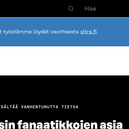
ot työstämme löydät osoitteesta
sitra.fi
.
ISÄLTÄÄ VANHENTUNUTTA TIETOA
ksin fanaatikkojen asia