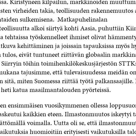
a. Kiristyneen kilpailun, markkinoiden muuttumi
isten virheiden takia, teollisuuden rakennemuutos 
htaiden sulkemisena. Matkapuhelinalan
llisuutta alkoi siirtyä kohti Aasia, puhuttiin Kii
sa tehtaissa työskennelleet ihmiset olivat hämment
tkuva kehittäminen ja joissain tapauksissa myös h
n tulos, eivät tuntuneet riittävän globaalin markki
. Siirryin töihin toimihenkilökeskusjärjestön STTK
kana tajusimme, että tulevaisuudessa meidän on
sitä, miten Suomessa riittää työtä palkansaajille.
ei heti katua maailmantalouden pyörteissä.
en ensimmäisen vuosikymmenen ollessa loppusuora
laskeutui kaikkien eteen. Ilmastonmuutos iskeytyi
tömällä voimalla. Uutta oli se, että ilmastonmuu
vaikutuksia huomioitiin erityisesti vaikutuksilla t