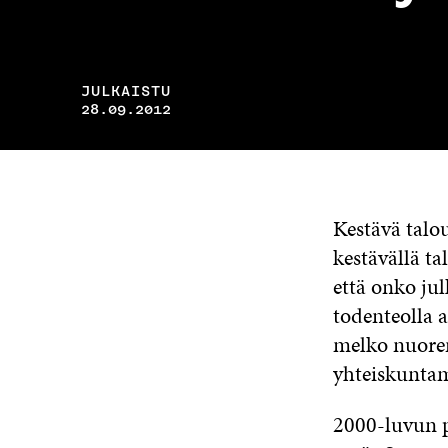
JULKAISTU
28.09.2012
Kestävä talo
kestävällä ta
että onko ju
todenteolla 
melko nuoren
yhteiskunta
2000-luvun p