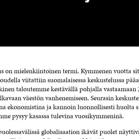
us on mielenkiintoinen termi. Kymmenen vuotta si
loudella viitattiin suomalaisessa keskustelussa pääa
lkinen taloutemme kestävällä pohjalla vastaamaan 
alkavaan väestön vanhenemiseen. Seurasin keskustel
a ekonomistina ja kannoin luonnollisesti huolta s
mme pysyy kasassa tulevina vuosikymmeninä.
uolessavälissä globalisaation ikävät puolet näytti