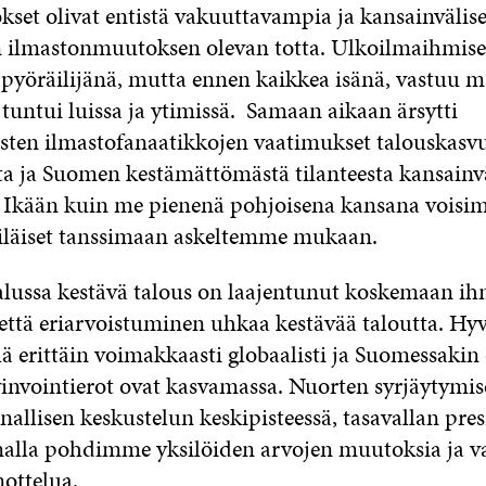
set olivat entistä vakuuttavampia ja kansainvälise
n ilmastonmuutoksen olevan totta. Ulkoilmaihmise
a pyöräilijänä, mutta ennen kaikkea isänä, vastuu 
tuntui luissa ja ytimissä. Samaan aikaan ärsytti
isten ilmastofanaatikkojen vaatimukset talouskasv
ta ja Suomen kestämättömästä tilanteesta kansainvä
. Ikään kuin me pienenä pohjoisena kansana voisi
ttiläiset tanssimaan askeltemme mukaan.
lussa kestävä talous on laajentunut koskemaan ih
että eriarvoistuminen uhkaa kestävää taloutta. Hyv
 erittäin voimakkaasti globaalisti ja Suomessakin o
yvinvointierot ovat kasvamassa. Nuorten syrjäytymis
allisen keskustelun keskipisteessä, tasavallan pres
lla pohdimme yksilöiden arvojen muutoksia ja va
nottelua.