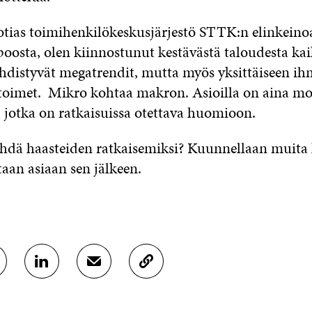
tias toimihenkilökeskusjärjestö STTK:n elinkeino
poosta, olen kiinnostunut kestävästä taloudesta k
 yhdistyvät megatrendit, mutta myös yksittäiseen ih
toimet. Mikro kohtaa makron. Asioilla on aina mo
jotka on ratkaisuissa otettava huomioon.
tehdä haasteiden ratkaisemiksi? Kuunnellaan muita k
taan asiaan sen jälkeen.
J
J
K
A
A
O
A
A
P
L
S
I