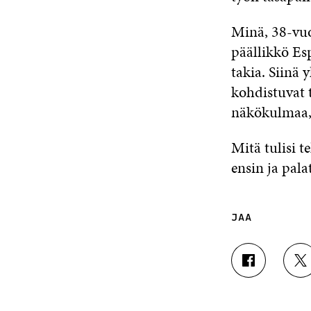
Minä, 38-vuo
päällikkö Es
takia. Siinä
kohdistuvat 
näkökulmaa, 
Mitä tulisi 
ensin ja pala
JAA
J
J
A
A
A
A
F
T