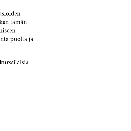
asioiden
aiken tämän
miseen
nta puolta ja
urssilaisia