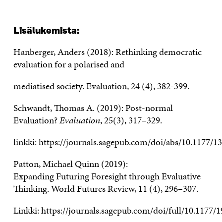
L
isälukemista
:
Hanberger
, Anders (2018)
:
Rethinking democratic
evaluation for a
polarised
and
mediatised
society. Evaluation,
24 (4), 382-399.
Schwandt, Thomas
A
. (2019):
Post-normal
Evaluation?
Evaluation
,
2
5
(
3)
, 317–329
.
linkki:
https://journals.sagepub.com/doi/abs/10.1177/
Patton, Micha
e
l Qu
i
nn (2019):
Expanding
Futuring
Foresight through Evaluative
Thinking.
World Futures Review,
11 (4), 296–307.
Linkki:
https://journals.sagepub.com/doi/full/10.1177