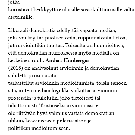
jo
tka
korostavat
herkkyy
ttä
erilaisille
sosiokulttuurisi
lle
valta
asetelmi
lle
.
Liberaali demokratia
edellyttää
vapaata mediaa,
jo
ka
voi
käyttää
puolueetonta, riippumatonta tietoa
,
jota arviointikin tuottaa.
Toisaalta
on huomioitava,
että
demokratian
murroksessa myös medialla on
keskeinen rooli.
Anders Hanberger
(2018)
on
analysoinut
arvioinnin ja demokratian
suhdetta
ja osana sitä
tarkastellut
arvioinnin
medi
oitumista
, toisin sanoen
sitä, miten
median logiikka vaikuttaa arvioinnin
prosessiin ja tuloksiin
,
joko
tietoisesti tai
tahattomasti
. Toistaiseksi a
rvioin
ni
ssa ei
ole
riittävän
hyvä valmius vastata
demokratian
uhkiin
, kasvaneeseen polarisaation ja
politiikan
medioitumiseen
.