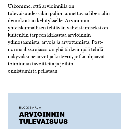
Uskomme, että arvioinnilla on
tulevaisuudessakin
paljon
annettavaa
liberaalin
demokratian kehitykselle. Arvioinnin
yhteiskunnallisen tehtävän vahvistamiseksi on
kuitenkin
tarpeen
kirkastaa arvioinnin
ydinosaamista, arvoja ja arvottamista
.
Post-
normaalissa ajassa on yhä tärkeämpää tehdä
näkyväksi ne arvot ja kriteerit
,
jo
tka ohjaavat
toiminnan tavoitteita ja joihin
onnistumista
peilataan.
BLOGISARJA
ARVIOINNIN
TULEVAISUUS