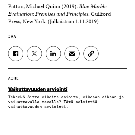
Patton, Michael Quinn (
2019):
Blue Marble
Evaluation:
Premises and Principles
.
Guilford
Press
,
New York
.
(
Julkaistaan
1.11.2019
)
JAA
J
J
J
J
K
A
A
A
A
O
A
A
A
A
P
F
T
L
S
I
A
W
I
Ä
O
AIHE
C
I
N
H
I
E
T
K
K
A
Vaikuttavuuden arviointi
B
T
E
Ö
R
Tekeekö Sitra oikeita asioita, oikeaan aikaan ja
O
E
D
P
T
vaikuttavalla tavalla? Tätä selvittää
O
R
I
O
I
vaikuttavuuden arviointi.
K
I
N
S
K
I
S
I
T
K
S
S
S
I
E
S
Ä
S
L
L
A
A
Ä
L
I