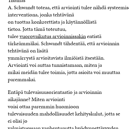
Thomas
A. Schwandt
toteaa,
että
arvioin
ti
tulee
näh
dä
systeemis
interventiona
, jonka
tehtävänä
on
tuot
taa
konkreettista
ja käytännöllistä
tietoa
.
J
otta tämä toteutuu,
tulee
vuorovaikutus
arvioinnissa
kin
entistä
tärkeämmäksi
.
Schwandt
tähdentää,
että a
rvioinnin
tehtävänä on lisätä
ymmärrystä
arvioitavista
ilmiöistä itsestään
.
Arviointi voi auttaa tunnistamaan, miten ja
miksi
meidän
tulee
toimia
, jotta
asioita voi muuttaa
paremmaksi.
Entäpä tulevaisuusorientaatio ja arvioinnin
aikajänne?
Miten arviointi
voi
si
ott
aa
paremmin
huomioon
tulevaisuuden
mahdollisuudet
kehityskulut
, jotta se
ei olisi jo
valmistuessaan
vanhentunutta
hyödynnettävyyden