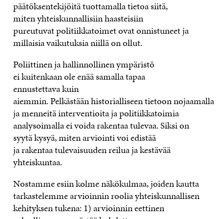
päätökse
n
tekijöitä tuottamalla tietoa
siitä,
miten
yhteiskunnallisiin haasteisiin
pureutuv
at
politiikkatoim
et
ovat
onnistu
neet ja
millaisia
vaikutuksia
niillä on ollut.
Poliittinen ja hallinno
llinen
ympäristö
ei
kuitenkaan
ole
enää
samalla tapaa
ennustettava
kuin
aiemmin
.
P
elkästään
historiallise
en
tie
toon
nojaamalla
ja
menneitä interventioita ja politiikkatoimia
analysoimalla ei voida rakentaa
tulevaa.
Siksi
on
syytä
kysyä
, mi
ten
arvioin
ti voi edistää
ja
rakentaa
tulevaisuuden
reilua ja kestävää
yhteiskuntaa.
Nostamme esiin kolme
näkökulmaa, joiden kautta
tarkastelemme arvioinnin roolia yhteiskunnallisen
kehityksen tukena
: 1) arvioinnin eettinen