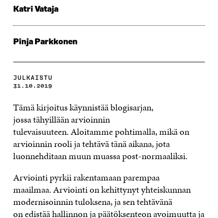
Katri Vataja
Pinja Parkkonen
JULKAISTU
31.10.2019
Tämä kirjoitus käynnistää blogisarjan,
jossa tähyillään arvioinnin
tulevaisuuteen. Aloitamme pohtimalla, mikä on
arvioinnin rooli ja tehtävä tänä aikana, jota
luonnehditaan muun muassa post-normaaliksi.
Ar
viointi
pyrkii
rakenta
maan
parempaa
maailmaa.
Arviointi
on kehittynyt
yhteiskunnan
modernisoinnin
tuloksena
, ja sen
tehtävänä
on
edistä
ä
hallinnon ja päätöksenteon avoimuu
tta
ja