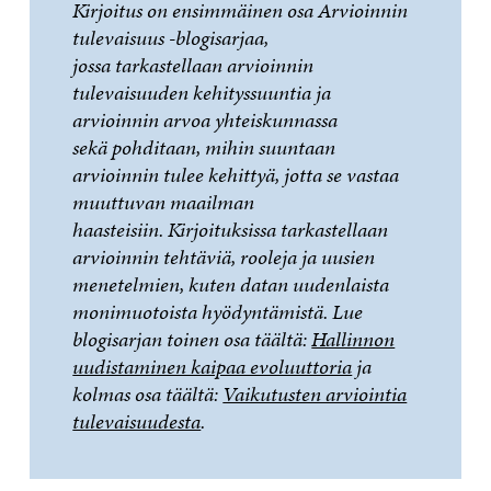
Kirjoitus on ensimmäinen osa Arvioinnin
tulevaisuus -blogisarjaa,
jossa tarkastellaan arvioinnin
tulevaisuuden kehityssuuntia ja
arvioinnin arvoa yhteiskunnassa
sekä pohditaan, mihin suuntaan
arvioinnin tulee kehittyä, jotta se vastaa
muuttuvan maailman
haasteisiin. Kirjoituksissa tarkastellaan
arvioinnin tehtäviä, rooleja ja uusien
menetelmien, kuten datan uudenlaista
monimuotoista hyödyntämistä. Lue
blogisarjan toinen osa täältä:
Hallinnon
uudistaminen kaipaa evoluuttoria
ja
kolmas osa täältä:
Vaikutusten arviointia
tulevaisuudesta
.