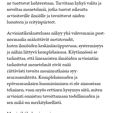
ne tuottavat kohteestaan.
T
arvitaan
kykyä valita ja
soveltaa menetelmiä
, jotka tuovat oike
u
tta
arvioitav
i
lle ilmiölle
ja
tavoittavat niiden
luonteen
ja erityispiirteet
.
A
rviointikeskustelussa näkyy yhä vahvemmin
p
ost-
normaalia määrittävät metatrendit,
kuten
ilmiöiden
keskinäisriippuvuus
,
systeemi
syys
ja nii
hin liittyvä
kompleksisuus.
Käytännössä se
tarkoittaa, että l
ineaaristen ilmiöiden arviointiin
tarkoitetut menetelmät eivät enää
riittävästi
tavoita
monimutkaisia syy-
seuraussuhteita.
K
ompleksisuuden ja
epävarmuu
ksien
huomioim
inen
ei
o
le ainoastaan
tekninen, vaan myös eettinen
kysymys
siitä, miten
arviointi
onnistuu
tavoitta
maan
todellisuuden
ja
sen mikä on merkityksellistä
.