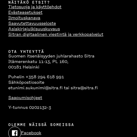
NÄITÄKÖ ETSIT?
Tietosuoja ja käyttöehdot
Evästeasetukset
Ilmoituskanava
Saavutettavuusseloste
Asiakirjajulkisuuskuvaus
Sitran digitaalinen viestintä ja verkkopalvelut
OTA YHTEYTTÄ
Suomen itsenäisyyden juhlarahasto Sitra
Itämerenkatu 11-13, PL 160,
00181 Helsinki
Puhelin +358 294 618 991
Sähköpostiosoite
etunimi.sukunimi@sitra.fi tai sitra@sitra.fi
Saapumisohjeet
Y-tunnus 0202132-3
OLEMME NÄISSÄ SOMEISSA
Facebook
Avautuu