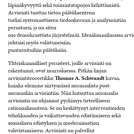
läpinäkyvyy
ttä sekä toimintatapoj
en kehittämistä
.
Arviointi
tuottaa
tie
toa
päätöksenteon
tueksi
systemaattiseen tiedonkeruun ja analysointiin
perustuen
, ja
on siten
osa
demokraattis
ta
järjestelmää.
I
deaalimaailmassa
arvi
johta
isi myös
valistuneisiin,
puntaroituihin
päätöksiin.
Yhteiskunnalliset perusteet, joille arviointi on
rakentunut, ovat murroksessa.
Pitkän linjan
arviointiteoreeti
kko
Thomas A. Schwandt
kuvaa,
kuinka olemme
siirtymässä
normaalista post-
normaaliin arviointiin.
Niin
kutsutt
u
a normaalia
arviointia on ohjannut pyrkimys
tieteelliseen
rationaalisuuteen
. Se on keskittynyt
interventioiden
tehokkuuden ja vaikuttavuuden edistämiseen sekä
sosiaalisen
edistykse
n
ja modernisaation
vahvistami
seen
.
A
rviointi on palvellut