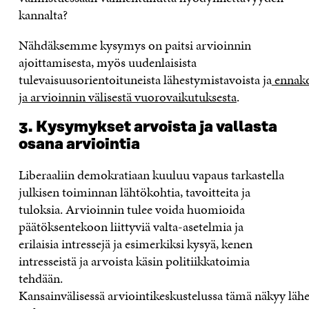
kannalta?
Nähdäksemme k
ysymys on paitsi arvioinnin
ajoittamisesta
,
myös
uudenlais
ista
tulevaisuusorientoituneista
lähestymista
voista
ja
ennak
ja arvioinnin välisestä vuorovaikutuksesta
.
3.
Kysymykset arvoista ja vallasta
osana arviointia
Liberaaliin demokratiaan
kuuluu vapaus
tarkastella
julkisen toiminnan lähtökohtia,
tavoittei
ta
ja
tuloksia
.
A
rvioi
nnin tulee voida huomioida
päätök
sentekoon liittyv
iä
valta
-asetelmi
a
ja
erilais
ia
intress
ejä
ja esimerkiksi kysyä,
kenen
intress
e
istä
ja arvoista
käsin politiikkatoimia
tehdään.
Kansainvälisessä
arviointikeskustelussa
tämä
näkyy
läh