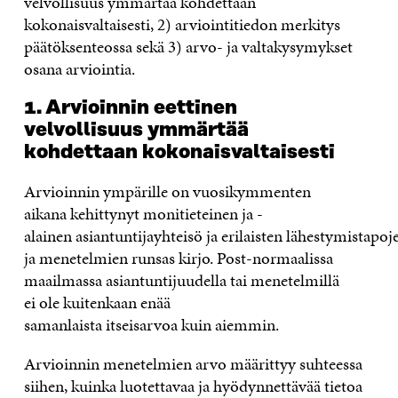
velvollisuus ymmärtää kohdettaan
kokonaisvaltaisesti, 2) arviointitiedon merkitys
päätöksenteossa sekä 3) arvo- ja valtakysymykset
osana arviointia
.
1. A
rvioi
nnin
eettinen
velvollisuus
ymmärtää
kohdetta
an
kokonaisvaltaisesti
A
rvioin
ni
n ympärille
on
vuosikymmenten
aikana
kehittynyt
monitieteinen ja -
alainen
asiantuntijayhteisö
ja
e
rilaisten
lähestymist
apoj
ja
menetelmi
en
runsas kirjo.
Post-normaalissa
maailmassa
asiantuntijuudella tai
m
enetelmillä
ei
ole
kuitenkaan
enää
samanlaista
itseisarvoa
kuin
aiemmin.
Arvioinnin menetelmien arvo määrittyy suhteessa
siihen, kuinka luotettavaa ja hyödynnettävää tietoa