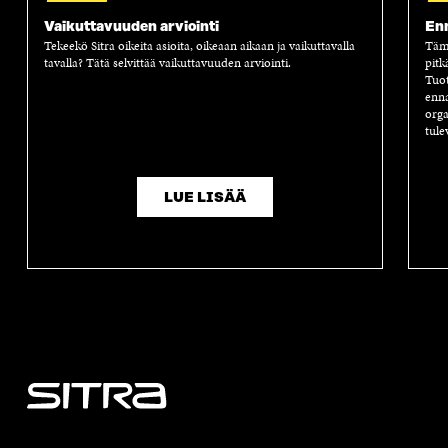
Vaikuttavuuden arviointi
Enn
Tekeekö Sitra oikeita asioita, oikeaan aikaan ja vaikuttavalla
Tämä
tavalla? Tätä selvittää vaikuttavuuden arviointi.
pitk
Tuot
enna
orga
tule
LUE LISÄÄ