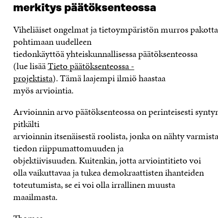
merkitys
päätöksente
ossa
Viheliäiset
ongelmat
ja
tietoympäristön
murros
pakotta
pohtimaan uudelleen
tiedonkäyttöä
yhteiskunnallisessa
päätöksenteossa
(lue lisää
Tieto päätöksenteossa -
projektista
)
.
Tämä
laajem
pi
ilmiö
haastaa
myös
arviointi
a
.
Arvioin
nin
arvo
päätöksenteo
ssa
on
perinteisesti
synty
pitkälti
arvioinnin
itsenäise
s
tä
roolis
t
a
,
jo
nka
on
nähty
varmist
tiedon riippumattomuuden ja
objektiivisuuden
.
Kuitenkin, j
o
tta arviointi
tieto
voi
olla
vaikuttavaa
ja tukea demokraattisten ihanteiden
toteutumista, se ei voi olla irrallinen muusta
maailmasta.