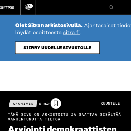
Siirry
FI
suoraan
Vaihda
Hae
sivuston
sisältöön
kieli
Olet Sitran arkistosivulla.
Ajantasaiset tied
löydät osoitteesta
sitra.fi
.
SIIRRY UUDELLE SIVUSTOLLE
Arvioitu
5 min
KUUNTELE
ARCHIVED
lukuaika
TÄMÄ SIVU ON ARKISTOITU JA SAATTAA SISÄLTÄÄ
VANHENTUNUTTA TIETOA
Arviointi demokraattisten