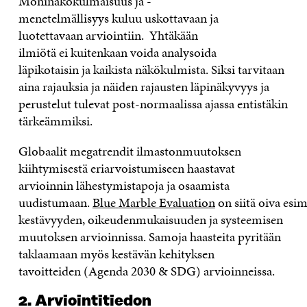
M
oninäkökulmaisuu
s ja
-
menetelmällisyy
s
kuluu
uskottavaa
n
ja
luotettava
an
arviointi
in
.
Y
htäkään
ilmiötä
ei
kuitenkaan
voi
da
analysoida
läpikotaisin
ja kaikista näkökulmista
.
Siksi tarvitaan
aina r
ajauksia ja n
äiden rajausten läpinäkyvyys ja
perustelut
tulevat
post-normaalissa
ajassa
entistäkin
tärkeämmiksi.
Globaalit megatrendit ilmastonmuutoksen
kiihtymisestä eriarvoistumiseen haastavat
arvioinnin lähestymistapoja ja osaamista
uudistumaan.
Blue
M
arble
Evaluation
on
siitä
oiva
esim
kestävyyden
,
oikeudenmukaisuuden
ja
systeemisen
muutoksen arvioinn
issa
.
Sam
oja haasteita pyritään
taklaamaan myös
kestävän kehityksen
tavoittei
den
(Agenda 2030 &
SDG)
arvioinneissa
.
2.
Arviointitie
don