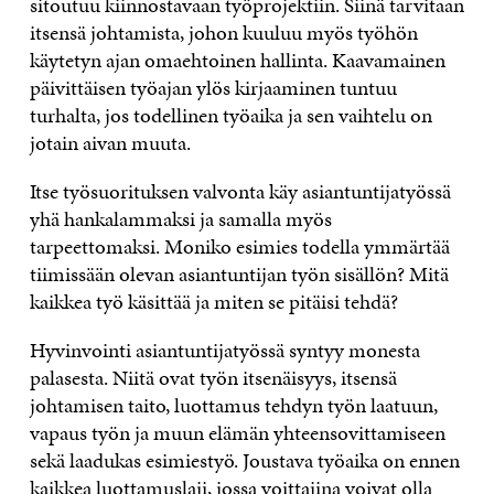
sitoutuu kiinnostavaan työprojektiin. Siinä tarvitaan
itsensä johtamista, johon kuuluu myös työhön
käytetyn ajan omaehtoinen hallinta. Kaavamainen
päivittäisen työajan ylös kirjaaminen tuntuu
turhalta, jos todellinen työaika ja sen vaihtelu on
jotain aivan muuta.
Itse työsuorituksen valvonta käy asiantuntijatyössä
yhä hankalammaksi ja samalla myös
tarpeettomaksi. Moniko esimies todella ymmärtää
tiimissään olevan asiantuntijan työn sisällön? Mitä
kaikkea työ käsittää ja miten se pitäisi tehdä?
Hyvinvointi asiantuntijatyössä syntyy monesta
palasesta. Niitä ovat työn itsenäisyys, itsensä
johtamisen taito, luottamus tehdyn työn laatuun,
vapaus työn ja muun elämän yhteensovittamiseen
sekä laadukas esimiestyö. Joustava työaika on ennen
kaikkea luottamuslaji, jossa voittajina voivat olla