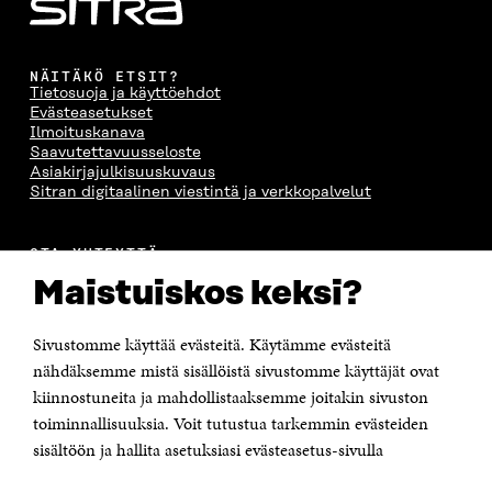
S
S
S
E
S
A
S
S
A
I
A
S
I
K
I
A
NÄITÄKÖ ETSIT?
Tietosuoja ja käyttöehdot
K
K
K
I
Evästeasetukset
K
U
K
K
Ilmoituskanava
U
N
U
K
Saavutettavuusseloste
N
A
N
U
Asiakirjajulkisuuskuvaus
A
S
A
N
Sitran digitaalinen viestintä ja verkkopalvelut
S
S
S
A
S
A
S
S
A
A
S
A
OTA YHTEYTTÄ
Suomen itsenäisyyden juhlarahasto Sitra
Maistuiskos keksi?
Itämerenkatu 11-13, PL 160,
00181 Helsinki
Sivustomme käyttää evästeitä. Käytämme evästeitä
Puhelin +358 294 618 991
Sähköpostiosoite
nähdäksemme mistä sisällöistä sivustomme käyttäjät ovat
etunimi.sukunimi@sitra.fi tai sitra@sitra.fi
kiinnostuneita ja mahdollistaaksemme joitakin sivuston
toiminnallisuuksia. Voit tutustua tarkemmin evästeiden
Saapumisohjeet
sisältöön ja hallita asetuksiasi evästeasetus-sivulla
Y-tunnus 0202132-3