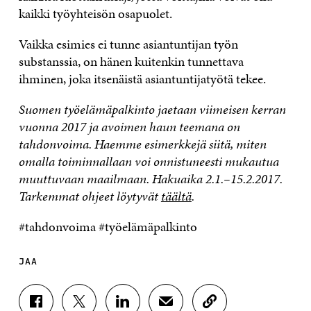
kaikki työyhteisön osapuolet.
Vaikka esimies ei tunne asiantuntijan työn
substanssia, on hänen kuitenkin tunnettava
ihminen, joka itsenäistä asiantuntijatyötä tekee.
Suomen työelämäpalkinto jaetaan viimeisen kerran
vuonna 2017 ja avoimen haun teemana on
tahdonvoima. Haemme esimerkkejä siitä, miten
omalla toiminnallaan voi onnistuneesti mukautua
muuttuvaan maailmaan. Hakuaika 2.1.–15.2.2017.
Tarkemmat ohjeet löytyvät
täältä
.
#tahdonvoima #työelämäpalkinto
JAA
J
J
J
J
K