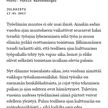
Photo: Patrik Rastenberger
JULKAISTU
17.01.2017
Työelämän muutos ei ole uusi ilmiö. Ainakin sadan
vuoden ajan muutokseen vaikuttivat seuraavat kaksi
trendiä: työajan lyheneminen sekä työn ja muun
elämän jyrkkä erottaminen toisistaan. Jälkimmäinen
trendi tarkoitti sitä, että teollisen ajan kulttuurissa
työpaikalla tehty työ, vapaa-aika, lomat ja eläke
olivat selkeästi toisistaan irrallaan olevia palasia.
Nyt elämme toisenlaista aikaa, jota voidaan nimittää
vaikkapa työaikamosaiikiksi. Siinä työaika on
enemmän henkilökohtaista, ja rajat työn tekemisen
paikan ja ajan suhteen ovat hämärtyneet. Tulevien
vuosien uudessa työelämässä nämä piirteet voivat
edelleen yleistyä. Paluu teollisen ajan kulttuuriin on
epätodennäköistä – eikä kaikilta osin edes