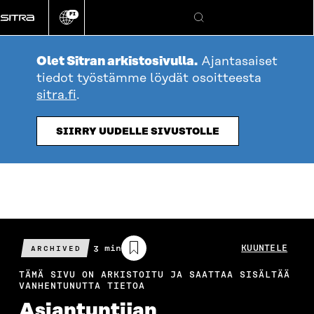
Siirry
FI
suoraan
Vaihda
Hae
sivuston
sisältöön
kieli
Olet Sitran arkistosivulla.
Ajantasaiset
tiedot työstämme löydät osoitteesta
sitra.fi
.
SIIRRY UUDELLE SIVUSTOLLE
Arvioitu
3 min
KUUNTELE
ARCHIVED
lukuaika
TÄMÄ SIVU ON ARKISTOITU JA SAATTAA SISÄLTÄÄ
VANHENTUNUTTA TIETOA
Asiantuntijan