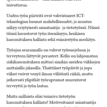
toivottavaa.
Uuden työn piirteitä ovat vahvistaneet ICT-
teknologian luomat mahdollisuudet, ja muutos
näkyy eriytyisesti asiantuntija- ja tietotyössä. Näissä
töissä korostuvat työn itsenäisyys, henkisen
kuormituksen hallinta sekä esimiestyön merkitys.
Työajan seurannalla on vahvat työsuojeluun ja
terveyteen liittyvät perusteet. Kello on lahjomaton
riskikuormituksen mittari ainakin useiden viikkojen
mittaisilla jaksoilla. Yksittäiset työpäivät ja jopa
viikot voivat venyä ilman välitöntä riskiä, mutta
jatkuvasti ylipitkät työrupeamat murentavat
terveyttä ja työn laatua.
Mutta millaista olisi toimiva tietotyön
kuormituksen hallinta? Motivoitunut asiantuntija