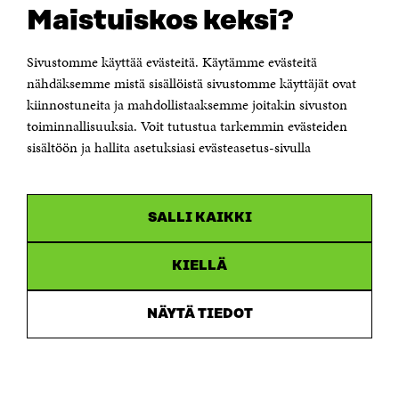
Suomen itsenäisyyden juhlarahasto Sitra
Maistuiskos keksi?
Itämerenkatu 11-13, PL 160,
00181 Helsinki
Sivustomme käyttää evästeitä. Käytämme evästeitä
Puhelin +358 294 618 991
Sähköpostiosoite
nähdäksemme mistä sisällöistä sivustomme käyttäjät ovat
etunimi.sukunimi@sitra.fi tai sitra@sitra.fi
kiinnostuneita ja mahdollistaaksemme joitakin sivuston
Saapumisohjeet
toiminnallisuuksia. Voit tutustua tarkemmin evästeiden
sisältöön ja hallita asetuksiasi evästeasetus-sivulla
Y-tunnus 0202132-3
OLEMME NÄISSÄ SOMEISSA
SALLI KAIKKI
Facebook
Avautuu
uudessa
Linkedin
ikkunassa
KIELLÄ
Avautuu
uudessa
Youtube
ikkunassa
Avautuu
NÄYTÄ TIEDOT
uudessa
Instagram
ikkunassa
Avautuu
uudessa
ikkunassa