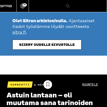
Siirry
FI
suoraan
Vaihda
Hae
sivuston
sisältöön
kieli
Olet Sitran arkistosivulla.
Ajantasaiset
tiedot työstämme löydät osoitteesta
sitra.fi
.
SIIRRY UUDELLE SIVUSTOLLE
Arvioitu
4 min
KUUNTELE
KOMMENTTI
lukuaika
Astuin lantaan – eli
muutama sana tarinoiden