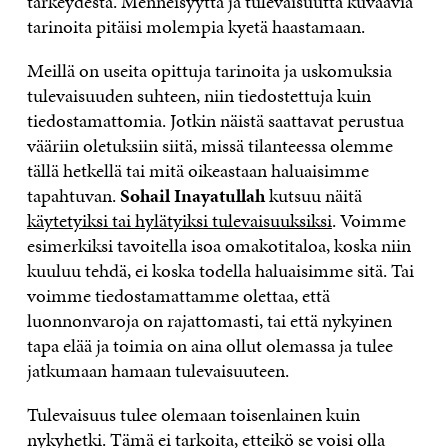
tärkeydestä. Menneisyyttä ja tulevaisuutta kuvaavia
tarinoita pitäisi molempia kyetä haastamaan.
Meillä on useita opittuja tarinoita ja uskomuksia
tulevaisuuden suhteen, niin tiedostettuja kuin
tiedostamattomia. Jotkin näistä saattavat perustua
vääriin oletuksiin siitä, missä tilanteessa olemme
tällä hetkellä tai mitä oikeastaan haluaisimme
tapahtuvan.
Sohail Inayatullah
kutsuu näitä
käytetyiksi tai hylätyiksi tulevaisuuksiksi
. Voimme
esimerkiksi tavoitella isoa omakotitaloa, koska niin
kuuluu tehdä, ei koska todella haluaisimme sitä. Tai
voimme tiedostamattamme olettaa, että
luonnonvaroja on rajattomasti, tai että nykyinen
tapa elää ja toimia on aina ollut olemassa ja tulee
jatkumaan hamaan tulevaisuuteen.
Tulevaisuus tulee olemaan toisenlainen kuin
nykyhetki. Tämä ei tarkoita, etteikö se voisi olla