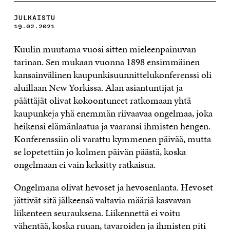
JULKAISTU
19.02.2021
Kuulin muutama vuosi sitten mieleenpainuvan
tarinan. Sen mukaan vuonna 1898 ensimmäinen
kansainvälinen kaupunkisuunnittelukonferenssi oli
aluillaan New Yorkissa. Alan asiantuntijat ja
päättäjät olivat kokoontuneet ratkomaan yhtä
kaupunkeja yhä enemmän riivaavaa ongelmaa, joka
heikensi elämänlaatua ja vaaransi ihmisten hengen.
Konferenssiin oli varattu kymmenen päivää, mutta
se lopetettiin jo kolmen päivän päästä, koska
ongelmaan ei vain keksitty ratkaisua.
Ongelmana olivat hevoset ja hevosenlanta. Hevoset
jättivät sitä jälkeensä valtavia määriä kasvavan
liikenteen seurauksena. Liikennettä ei voitu
vähentää, koska ruuan, tavaroiden ja ihmisten piti