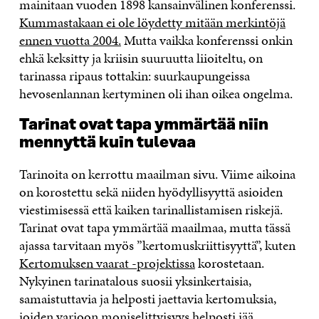
mainitaan vuoden 1898 kansainvälinen konferenssi.
Kummastakaan ei ole löydetty mitään merkintöjä
ennen vuotta 2004.
Mutta vaikka konferenssi onkin
ehkä keksitty ja kriisin suuruutta liioiteltu, on
tarinassa ripaus tottakin: suurkaupungeissa
hevosenlannan kertyminen oli ihan oikea ongelma.
Tarinat ovat tapa ymmärtää niin
mennyttä kuin tulevaa
Tarinoita on kerrottu maailman sivu. Viime aikoina
on korostettu sekä niiden hyödyllisyyttä asioiden
viestimisessä että kaiken tarinallistamisen riskejä.
Tarinat ovat tapa ymmärtää maailmaa, mutta tässä
ajassa tarvitaan myös ”kertomuskriittisyyttä”, kuten
Kertomuksen vaarat -projektissa
korostetaan.
Nykyinen tarinatalous suosii yksinkertaisia,
samaistuttavia ja helposti jaettavia kertomuksia,
joiden varjoon moniselittyisyys helposti jää.