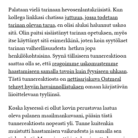
Palataan vielä tarinaan hevosenlantakriisistä. Kun
kollega linkkasi chatissa
juttuun, jossa todetaan
tarinan olevan tarua
, en olisi aluksi halunnut uskoa
sitä. Olin paitsi sisäistänyt tarinan opetuksen, myös
itse käyttänyt sitä esimerkkinä, joten koin syytökset
tarinan valheellisuudesta hetken jopa
henkilökohtaisina. Syynä tällaiseen tunnereaktioon
saattaa olla se, että
reagoimme uskomustemme
haastamiseen samalla tavoin kuin fyysiseen uhkaan
.
Tästä tunnereaktiosta on
nettisarjakuva Oatmeal
tehnyt hyvän havainnollistuksen
omaan kärjistävän
liioittelevaan tyyliinsä.
Koska kyseessä ei ollut kovin perustavaa laatua
oleva palanen maailmankuvaani, pääsin tästä
tunnereaktiosta nopeasti yli. Tunne kuitenkin
muistutti haastamisen vaikeudesta ja samalla sen