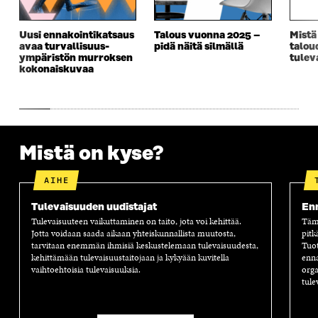
A
I
A
S
I
K
I
A
K
K
K
I
Uusi ennakointikatsaus
Talous vuonna 2025 –
Mistä
K
U
K
K
avaa turvallisuus­­
pidä näitä silmällä
talou
U
N
U
K
ympäristön murroksen
tulev
N
A
N
U
kokonaiskuvaa
A
S
A
N
S
S
S
A
S
A
S
S
A
A
S
A
Mistä on kyse?
AIHE
Tulevaisuuden uudistajat
Enn
Tulevaisuuteen vaikuttaminen on taito, jota voi kehittää.
Tämä
Jotta voidaan saada aikaan yhteiskunnallista muutosta,
pitk
tarvitaan enemmän ihmisiä keskustelemaan tulevaisuudesta,
Tuot
kehittämään tulevaisuustaitojaan ja kykyään kuvitella
enna
vaihtoehtoisia tulevaisuuksia.
orga
tule