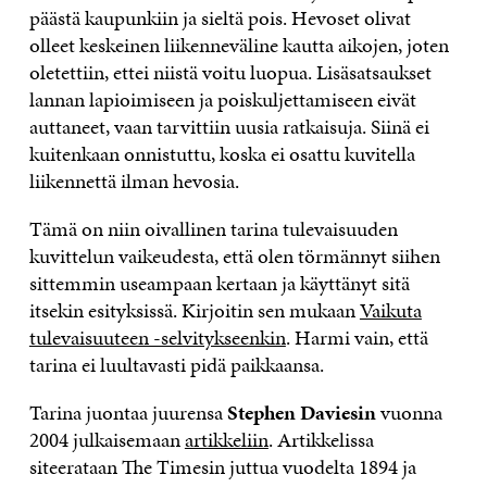
päästä kaupunkiin ja sieltä pois. Hevoset olivat
olleet keskeinen liikenneväline kautta aikojen, joten
oletettiin, ettei niistä voitu luopua. Lisäsatsaukset
lannan lapioimiseen ja poiskuljettamiseen eivät
auttaneet, vaan tarvittiin uusia ratkaisuja. Siinä ei
kuitenkaan onnistuttu, koska ei osattu kuvitella
liikennettä ilman hevosia.
Tämä on niin oivallinen tarina tulevaisuuden
kuvittelun vaikeudesta, että olen törmännyt siihen
sittemmin useampaan kertaan ja käyttänyt sitä
itsekin esityksissä. Kirjoitin sen mukaan
Vaikuta
tulevaisuuteen -selvitykseenkin
. Harmi vain, että
tarina ei luultavasti pidä paikkaansa.
Tarina juontaa juurensa
Stephen Daviesin
vuonna
2004 julkaisemaan
artikkeliin
. Artikkelissa
siteerataan The Timesin juttua vuodelta 1894 ja