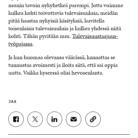
monin tavoin nykyhetkeä parempi. Jotta voimme
kulkea kohti toivottavia tulevaisuuksia, meidän
pitää haastaa nykyisiä käsityksiä, kuvitella
toisenlaisia tulevaisuuksia ja kulkea yhdessä niitä
kohti. Tähän pyritään mm.
Tulevaisuustaajuus-
työpajassa
.
Ja kun huomaa olevansa väärässä, kannattaa se
tunnustaa avoimesti ja iloita siitä, että sai oppia
uutta. Vaikka kyseessä olisi hevosenlanta.
JAA
J
J
J
J
K
A
A
A
A
O
A
A
A
A
P