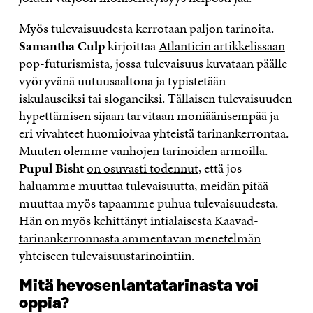
Myös tulevaisuudesta kerrotaan paljon tarinoita.
Samantha Culp
kirjoittaa
Atlanticin artikkelissaan
pop-futurismista, jossa tulevaisuus kuvataan päälle
vyöryvänä uutuusaaltona ja typistetään
iskulauseiksi tai sloganeiksi. Tällaisen tulevaisuuden
hypettämisen sijaan tarvitaan moniäänisempää ja
eri vivahteet huomioivaa yhteistä tarinankerrontaa.
Muuten olemme vanhojen tarinoiden armoilla.
Pupul Bisht
on osuvasti todennut
, että jos
haluamme muuttaa tulevaisuutta, meidän pitää
muuttaa myös tapaamme puhua tulevaisuudesta.
Hän on myös kehittänyt
intialaisesta Kaavad-
tarinankerronnasta ammentavan menetelmän
yhteiseen tulevaisuustarinointiin.
Mitä hevosenlantatarinasta voi
oppia?