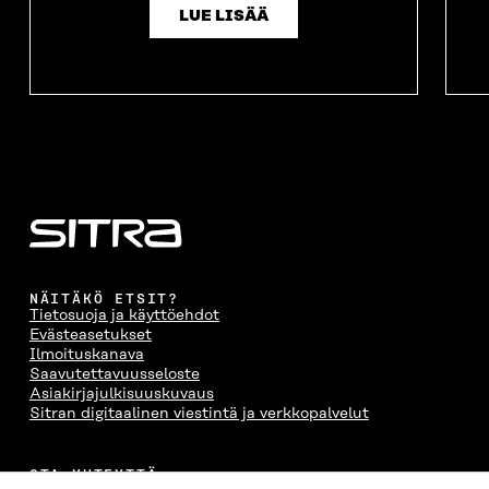
LUE LISÄÄ
NÄITÄKÖ ETSIT?
Tietosuoja ja käyttöehdot
Evästeasetukset
Ilmoituskanava
Saavutettavuusseloste
Asiakirjajulkisuuskuvaus
Sitran digitaalinen viestintä ja verkkopalvelut
OTA YHTEYTTÄ