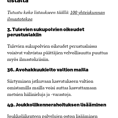
listalta
Tutustu koko listaukseen täällä:
100 yhteiskunnan
ilmastotekoa
3. Tulevien sukupolvien oikeudet
perustuslakiin
Tulevien sukupolvien oikeudet perustuslaissa
voisivat vahvistaa päättäjien velvollisuutta puuttua
myös ilmastokriisiin.
36. Avohakkuukielto valtion mailla
Siirtyminen jatkuvaan kasvatukseen valtion
omistamilla mailla voisi auttaa kasvattamaan
metsien hiilinieluja ja -varastoja.
49. Joukkoliikennerahoituksen lisääminen
Joukkoliikenteen palvelujen oston lisääminen