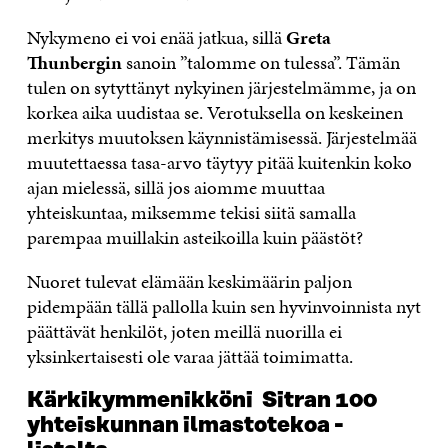
Nykymeno ei voi enää jatkua, sillä
Greta
Thunbergin
sanoin ”talomme on tulessa”. Tämän
tulen on sytyttänyt nykyinen järjestelmämme, ja on
korkea aika uudistaa se. Verotuksella on keskeinen
merkitys muutoksen käynnistämisessä. Järjestelmää
muutettaessa tasa-arvo täytyy pitää kuitenkin koko
ajan mielessä, sillä jos aiomme muuttaa
yhteiskuntaa, miksemme tekisi siitä samalla
parempaa muillakin asteikoilla kuin päästöt?
Nuoret tulevat elämään keskimäärin paljon
pidempään tällä pallolla kuin sen hyvinvoinnista nyt
päättävät henkilöt, joten meillä nuorilla ei
yksinkertaisesti ole varaa jättää toimimatta.
Kärkikymmenikköni Sitran 100
yhteiskunnan ilmastotekoa -