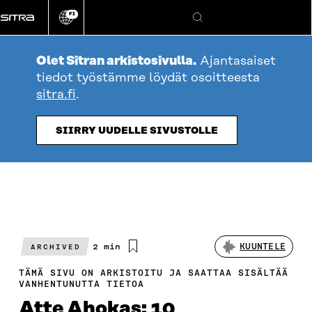
Siirry
FI
suoraan
Vaihda
Hae
sivuston
sisältöön
kieli
Olet Sitran arkistosivulla.
Ajantasaiset
tiedot työstämme löydät osoitteesta
sitra.fi
.
SIIRRY UUDELLE SIVUSTOLLE
Arvioitu
2 min
KUUNTELE
ARCHIVED
lukuaika
TÄMÄ SIVU ON ARKISTOITU JA SAATTAA SISÄLTÄÄ
VANHENTUNUTTA TIETOA
Atte Ahokas: 10