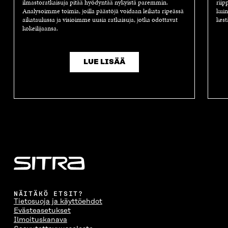
ilmastoratkaisuja pitää hyödyntää nykyistä paremmin.
riip
Analysoimme toimia, joilla päästöjä voidaan leikata ripeässä
kuin
aikataulussa ja visioimme uusia ratkaisuja, jotka odottavat
kest
kokeilijaansa.
LUE LISÄÄ
NÄITÄKÖ ETSIT?
Tietosuoja ja käyttöehdot
Evästeasetukset
Ilmoituskanava