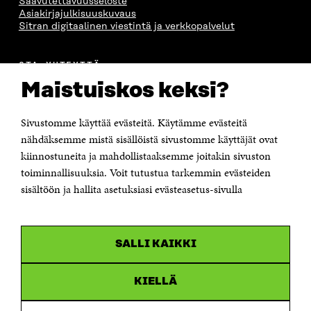
Saavutettavuusseloste
Asiakirjajulkisuuskuvaus
Sitran digitaalinen viestintä ja verkkopalvelut
OTA YHTEYTTÄ
Suomen itsenäisyyden juhlarahasto Sitra
Maistuiskos keksi?
Itämerenkatu 11-13, PL 160,
00181 Helsinki
Sivustomme käyttää evästeitä. Käytämme evästeitä
Puhelin +358 294 618 991
Sähköpostiosoite
nähdäksemme mistä sisällöistä sivustomme käyttäjät ovat
etunimi.sukunimi@sitra.fi tai sitra@sitra.fi
kiinnostuneita ja mahdollistaaksemme joitakin sivuston
Saapumisohjeet
toiminnallisuuksia. Voit tutustua tarkemmin evästeiden
sisältöön ja hallita asetuksiasi evästeasetus-sivulla
Y-tunnus 0202132-3
OLEMME NÄISSÄ SOMEISSA
SALLI KAIKKI
Facebook
Avautuu
uudessa
Linkedin
ikkunassa
KIELLÄ
Avautuu
uudessa
Youtube
ikkunassa