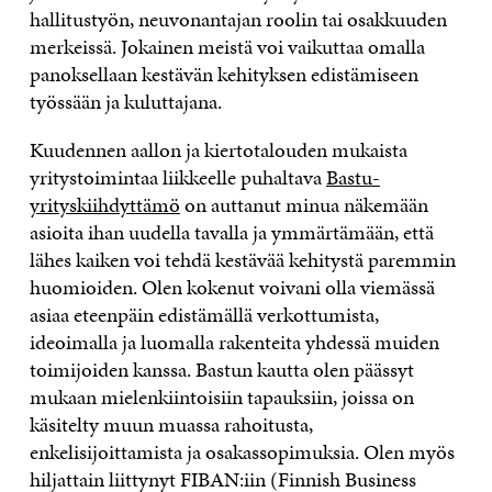
hallitustyön, neuvonantajan roolin tai osakkuuden
merkeissä. Jokainen meistä voi vaikuttaa omalla
panoksellaan kestävän kehityksen edistämiseen
työssään ja kuluttajana.
Kuudennen aallon ja kiertotalouden mukaista
yritystoimintaa liikkeelle puhaltava
Bastu-
yrityskiihdyttämö
on auttanut minua näkemään
asioita ihan uudella tavalla ja ymmärtämään, että
lähes kaiken voi tehdä kestävää kehitystä paremmin
huomioiden. Olen kokenut voivani olla viemässä
asiaa eteenpäin edistämällä verkottumista,
ideoimalla ja luomalla rakenteita yhdessä muiden
toimijoiden kanssa. Bastun kautta olen päässyt
mukaan mielenkiintoisiin tapauksiin, joissa on
käsitelty muun muassa rahoitusta,
enkelisijoittamista ja osakassopimuksia. Olen myös
hiljattain liittynyt FIBAN:iin (Finnish Business