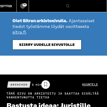
Siirry
FI
suoraan
Vaihda
Hae
sivuston
sisältöön
kieli
Olet Sitran arkistosivulla.
Ajantasaiset
tiedot työstämme löydät osoitteesta
sitra.fi
.
SIIRRY UUDELLE SIVUSTOLLE
Arvioitu
3 min
KUUNTELE
ARCHIVED
lukuaika
TÄMÄ SIVU ON ARKISTOITU JA SAATTAA SISÄLTÄÄ
VANHENTUNUTTA TIETOA
Bastusta ideaa: Juristille