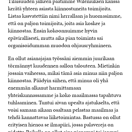
Tilaisuuden jälkeen päätimme Wileniuksen kanssa
kerätä yhteen asiasta kiinnostuneita toimijoita.
Listaa kasvatettiin nimi kerrallaan ja huomasimme,
että on paljon toimijoita, joita asia koskee ja
kiinnostaa. Ensin kokoonnuimme hyvin
epävirallisesti, mutta aika pian toiminta sai
organisoidumman muodon ohjausryhmineen.
En ollut asianajajan työssäni aiemmin juurikaan
törmännyt kuudennen aallon talouteen. Mietinkin
jossain vaiheessa, miksi tämä asia minua niin paljon
kiinnostaa. Päädyin siihen, että minua oli yhä
enemmän alkanut harmittamaan
yhteiskunnassamme ja koko maailmassa tapahtuva
tuhlaaminen. Tuntui aivan upealta ajatukselta, että
voisi samaan aikaan osaltaan pelastaa maailmaa ja
tehdä kannattavaa liiketoimintaa. Bastussa on ollut
erityisen hienoa se ilmapiiri, jossa palavereja on
pidetty. Paikalla on ollut aina pienempi tai isompi