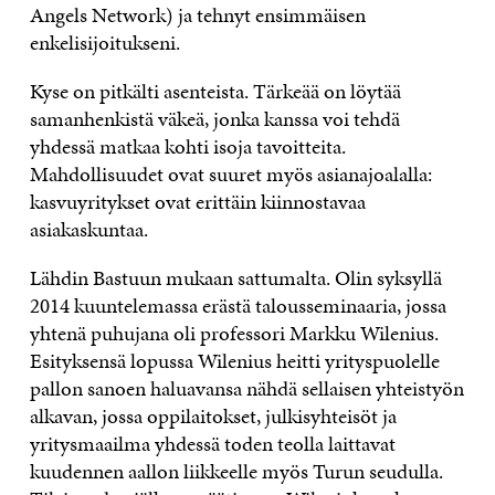
Angels Network) ja tehnyt ensimmäisen
enkelisijoitukseni.
Kyse on pitkälti asenteista. Tärkeää on löytää
samanhenkistä väkeä, jonka kanssa voi tehdä
yhdessä matkaa kohti isoja tavoitteita.
Mahdollisuudet ovat suuret myös asianajoalalla:
kasvuyritykset ovat erittäin kiinnostavaa
asiakaskuntaa.
Lähdin Bastuun mukaan sattumalta. Olin syksyllä
2014 kuuntelemassa erästä talousseminaaria, jossa
yhtenä puhujana oli professori Markku Wilenius.
Esityksensä lopussa Wilenius heitti yrityspuolelle
pallon sanoen haluavansa nähdä sellaisen yhteistyön
alkavan, jossa oppilaitokset, julkisyhteisöt ja
yritysmaailma yhdessä toden teolla laittavat
kuudennen aallon liikkeelle myös Turun seudulla.