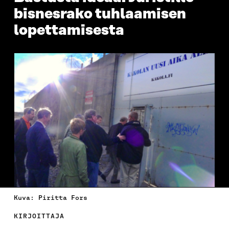
bisnesrako tuhlaamisen
lopettamisesta
Kuva: Piritta Fors
KIRJOITTAJA