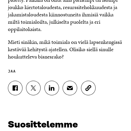
joukko kiertotaloudesta, resurssitehokkuudesta ja
jakamistaloudesta kiinnostuneita ihmisiä vaikka
miltä toimialoilta, julkiselta puolelta ja eri
oppilaitoksista.
Mieti sinäkin, mikä toimiala on vielä lapsenkengissä
kestävää kehitystä ajatellen. Olisiko siellä sinulle
houkutteleva bisnesrako?
JAA
J
J
J
J
K
A
A
A
A
O
A
A
A
A
P
F
T
L
S
I
A
W
I
Ä
O
C
I
N
H
I
E
T
K
K
A
Suosittelemme
B
T
E
Ö
R