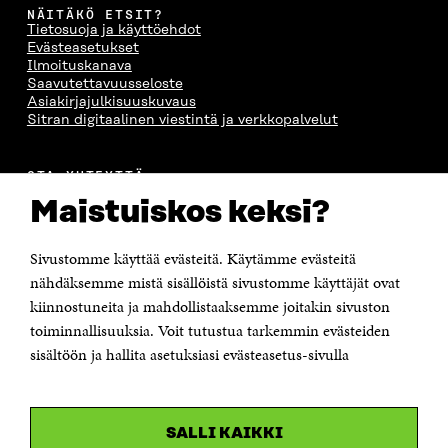
N
A
N
U
NÄITÄKÖ ETSIT?
A
S
A
N
Tietosuoja ja käyttöehdot
S
S
S
A
Evästeasetukset
S
A
S
S
Ilmoituskanava
A
A
S
Saavutettavuusseloste
A
Asiakirjajulkisuuskuvaus
Sitran digitaalinen viestintä ja verkkopalvelut
OTA YHTEYTTÄ
Suomen itsenäisyyden juhlarahasto Sitra
Maistuiskos keksi?
Itämerenkatu 11-13, PL 160,
00181 Helsinki
Sivustomme käyttää evästeitä. Käytämme evästeitä
Puhelin +358 294 618 991
Sähköpostiosoite
nähdäksemme mistä sisällöistä sivustomme käyttäjät ovat
etunimi.sukunimi@sitra.fi tai sitra@sitra.fi
kiinnostuneita ja mahdollistaaksemme joitakin sivuston
toiminnallisuuksia. Voit tutustua tarkemmin evästeiden
Saapumisohjeet
sisältöön ja hallita asetuksiasi evästeasetus-sivulla
Y-tunnus 0202132-3
OLEMME NÄISSÄ SOMEISSA
SALLI KAIKKI
Facebook