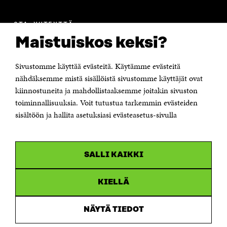
OTA YHTEYTTÄ
Suomen itsenäisyyden juhlarahasto Sitra
Maistuiskos keksi?
Itämerenkatu 11-13, PL 160,
00181 Helsinki
Sivustomme käyttää evästeitä. Käytämme evästeitä
Puhelin +358 294 618 991
Sähköpostiosoite
nähdäksemme mistä sisällöistä sivustomme käyttäjät ovat
etunimi.sukunimi@sitra.fi tai sitra@sitra.fi
kiinnostuneita ja mahdollistaaksemme joitakin sivuston
toiminnallisuuksia. Voit tutustua tarkemmin evästeiden
Saapumisohjeet
sisältöön ja hallita asetuksiasi evästeasetus-sivulla
Y-tunnus 0202132-3
OLEMME NÄISSÄ SOMEISSA
SALLI KAIKKI
Facebook
Avautuu
uudessa
Linkedin
ikkunassa
KIELLÄ
Avautuu
uudessa
Youtube
ikkunassa
Avautuu
NÄYTÄ TIEDOT
uudessa
Instagram
ikkunassa
Avautuu