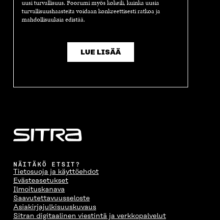
uusi turvallisuus. Foorumi myös kokeili, kuinka uusia
turvallisuushaasteita voidaan konkreettisesti ratkoa ja
mahdollisuuksia edistää.
LUE LISÄÄ
NÄITÄKÖ ETSIT?
Tietosuoja ja käyttöehdot
Evästeasetukset
Ilmoituskanava
Saavutettavuusseloste
Asiakirjajulkisuuskuvaus
Sitran digitaalinen viestintä ja verkkopalvelut