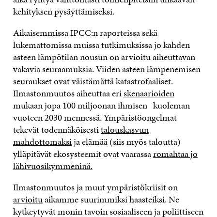
kehityksen pysäyttämiseksi.
Aikaisemmissa IPCC:n raporteissa sekä
lukemattomissa muissa tutkimuksissa jo kahden
asteen lämpötilan nousun on arvioitu aiheuttavan
vakavia seuraamuksia. Viiden asteen lämpenemisen
seuraukset ovat väistämättä katastrofaaliset.
Ilmastonmuutos aiheuttaa eri
skenaarioiden
mukaan jopa 100 miljoonan ihmisen kuoleman
vuoteen 2030 mennessä. Ympäristöongelmat
tekevät todennäköisesti
talouskasvun
mahdottomaksi
ja elämää (siis myös taloutta)
ylläpitävät ekosysteemit ovat vaarassa
romahtaa jo
lähivuosikymmeninä.
Ilmastonmuutos ja muut ympäristökriisit on
arvioitu
aikamme suurimmiksi haasteiksi. Ne
kytkeytyvät monin tavoin sosiaaliseen ja poliittiseen