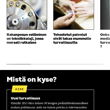
U
D
U
U
D
E
D
U
E
S
E
D
S
S
S
E
S
A
S
S
A
I
A
S
I
K
I
A
K
K
K
I
Rahanpesun estäminen
Tehostetut palvelut
Onko 
K
U
K
K
on tekniikkalaji, jossa
eivät takaa mummolle
media
U
N
U
K
moraali ratkaisee
turvallisuutta
turva
N
A
N
U
?
A
S
A
N
S
S
S
A
S
A
S
S
A
A
S
A
Mistä on kyse?
AIHE
Uusi turvallisuus
Syksyllä 2013 Sitra kokosi 30 hengen poikkiyhteiskunnallisen
joukon pohtimaan, mitä on tämän päivän ja tulevaisuuden