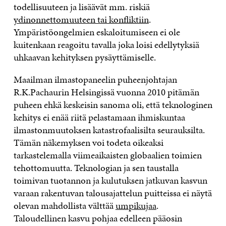
todellisuuteen ja lisäävät mm. riskiä
ydinonnettomuuteen tai konfliktiin
.
Ympäristöongelmien eskaloitumiseen ei ole
kuitenkaan reagoitu tavalla joka loisi edellytyksiä
uhkaavan kehityksen pysäyttämiselle.
Maailman ilmastopaneelin puheenjohtajan
R.K.Pachaurin Helsingissä vuonna 2010 pitämän
puheen ehkä keskeisin sanoma oli, että teknologinen
kehitys ei enää riitä pelastamaan ihmiskuntaa
ilmastonmuutoksen katastrofaalisilta seurauksilta.
Tämän näkemyksen voi todeta oikeaksi
tarkastelemalla viimeaikaisten globaalien toimien
tehottomuutta. Teknologian ja sen taustalla
toimivan tuotannon ja kulutuksen jatkuvan kasvun
varaan rakentuvan talousajattelun puitteissa ei näytä
olevan mahdollista välttää
umpikujaa
.
Taloudellinen kasvu pohjaa edelleen pääosin