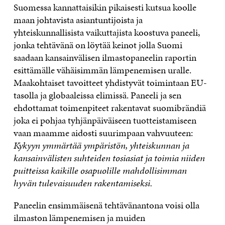
Suomessa kannattaisikin pikaisesti kutsua koolle
maan johtavista asiantuntijoista ja
yhteiskunnallisista vaikuttajista koostuva paneeli,
jonka tehtävänä on löytää keinot jolla Suomi
saadaan kansainvälisen ilmastopaneelin raportin
esittämälle vähäisimmän lämpenemisen uralle.
Maakohtaiset tavoitteet yhdistyvät toimintaan EU-
tasolla ja globaaleissa elimissä. Paneeli ja sen
ehdottamat toimenpiteet rakentavat suomibrändiä
joka ei pohjaa tyhjänpäiväiseen tuotteistamiseen
vaan maamme aidosti suurimpaan vahvuuteen:
Kykyyn ymmärtää ympäristön, yhteiskunnan ja
kansainvälisten suhteiden tosiasiat ja toimia niiden
puitteissa kaikille osapuolille mahdollisimman
hyvän tulevaisuuden rakentamiseksi.
Paneelin ensimmäisenä tehtävänantona voisi olla
ilmaston lämpenemisen ja muiden