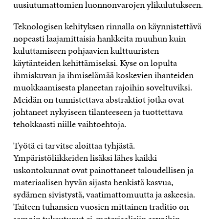
uusiutumattomien luonnonvarojen ylikulutukseen.
Teknologisen kehityksen rinnalla on käynnistettävä
nopeasti laajamittaisia hankkeita muuhun kuin
kuluttamiseen pohjaavien kulttuuristen
käytänteiden kehittämiseksi. Kyse on lopulta
ihmiskuvan ja ihmiselämää koskevien ihanteiden
muokkaamisesta planeetan rajoihin soveltuviksi.
Meidän on tunnistettava abstraktiot jotka ovat
johtaneet nykyiseen tilanteeseen ja tuottettava
tehokkaasti niille vaihtoehtoja.
Työtä ei tarvitse aloittaa tyhjästä.
Ympäristöliikkeiden lisäksi lähes kaikki
uskontokunnat ovat painottaneet taloudellisen ja
materiaalisen hyvän sijasta henkistä kasvua,
sydämen sivistystä, vaatimattomuutta ja askeesia.
Taiteen tuhansien vuosien mittainen traditio on
samoin tukeutunut ei-materiaalisiin arvoihin.