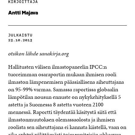
KIRJOITTAJA
Antti Majava
JULKAISTU
23.10.2013
otsikon lähde sanakirja.org
Hallitusten välisen ilmastopaneelin IPCC:n
tuoreimman osaraportin mukaan ihmisen rooli
ilmaston lämpenemisen pääasiallisena aiheuttajana
on 95-99% varmaa. Samassa raportissa globaalin
lämpötilan nousun ennuste on nykykehityksellä 5
astetta ja Suomessa 8 astetta vuoteen 2100
mennessä. Raportti täydentää käsitystä siitä että
ilmastonmuutoksen olemassaolosta ja ihmisen
roolista sen aiheuttajana ei kannata kiistellä, vaan on
aika ryhtyä välittömästi toimenpiteisiin uhkaavan