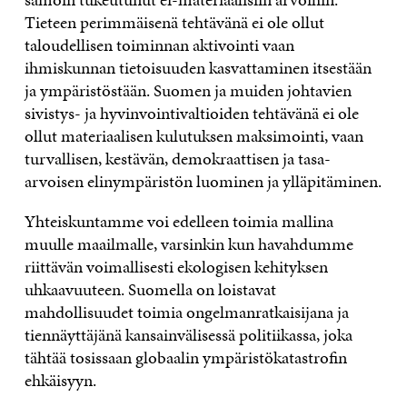
Tieteen perimmäisenä tehtävänä ei ole ollut
taloudellisen toiminnan aktivointi vaan
ihmiskunnan tietoisuuden kasvattaminen itsestään
ja ympäristöstään. Suomen ja muiden johtavien
sivistys- ja hyvinvointivaltioiden tehtävänä ei ole
ollut materiaalisen kulutuksen maksimointi, vaan
turvallisen, kestävän, demokraattisen ja tasa-
arvoisen elinympäristön luominen ja ylläpitäminen.
Yhteiskuntamme voi edelleen toimia mallina
muulle maailmalle, varsinkin kun havahdumme
riittävän voimallisesti ekologisen kehityksen
uhkaavuuteen. Suomella on loistavat
mahdollisuudet toimia ongelmanratkaisijana ja
tiennäyttäjänä kansainvälisessä politiikassa, joka
tähtää tosissaan globaalin ympäristökatastrofin
ehkäisyyn.