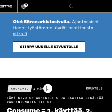
Siirry
FI
suoraan
Vaihda
Hae
sivuston
sisältöön
kieli
Olet Sitran arkistosivulla.
Ajantasaiset
tiedot työstämme löydät osoitteesta
sitra.fi
.
SIIRRY UUDELLE SIVUSTOLLE
Arvioitu
4 min
KUUNTELE
ARCHIVED
lukuaika
TÄMÄ SIVU ON ARKISTOITU JA SAATTAA SISÄLTÄÄ
VANHENTUNUTTA TIETOA
Consume = 1. käyttää, 2.