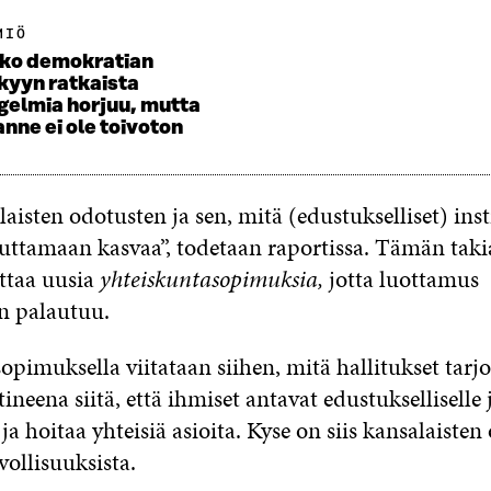
MIÖ
ko demokratian
kyyn ratkaista
gelmia horjuu, mutta
anne ei ole toivoton
aisten odotusten ja sen, mitä (edustukselliset) inst
euttamaan kasvaa”, todetaan raportissa. Tämän taki
ttaa uusia
yhteiskuntasopimuksia,
jotta luottamus
n palautuu.
pimuksella viitataan siihen, mitä hallitukset tarj
tineena siitä, että ihmiset antavat edustukselliselle 
 ja hoitaa yhteisiä asioita. Kyse on siis kansalaisten
lvollisuuksista.