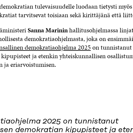
demokratian tulevaisuudelle luodaan tietysti myös k
atiat tarvitsevat toisiaan sekä kirittäjänä että liitt
äministeri
Sanna Marinin
hallitusohjelmassa linjat
nollisesta demokratiaohjelmasta, joka on ensimmä
nsallinen demokratiaohjelma 2025
on tunnistanut
kipupisteet ja etenkin yhteiskunnallisen osallistu
 ja eriarvoistumisen.
iaohjelma 2025 on tunnistanut
sen demokratian kipupisteet ja ete