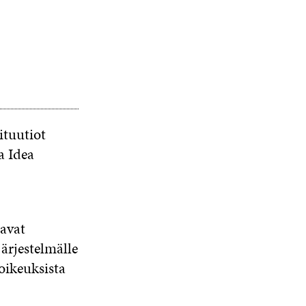
ituutiot
a Idea
oavat
järjestelmälle
 oikeuksista