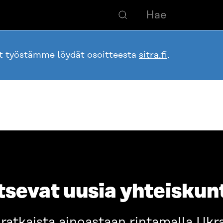
ot työstämme löydät osoitteesta
sitra.fi
.
tsevat uusia yhteisku
ratkaista ainoastaan rintamalla Ukra