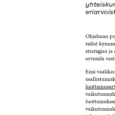
yhteisku
eriarvois
Ohjelman pui
reilut kymme
strategiaa j
arvioida vast
Ensi vaalikau
osallistumis
luottamusar
vaikutusmahd
luottamuksen
vaikutusmahd