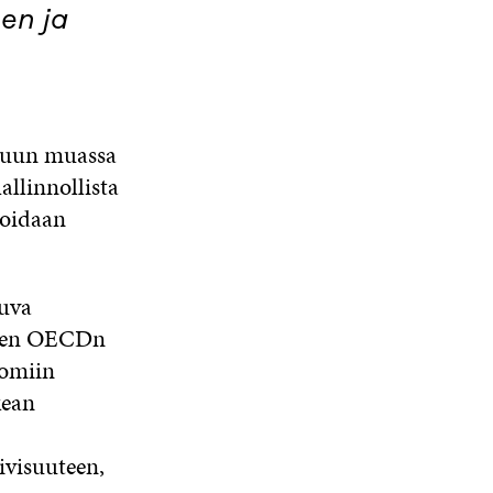
en ja
S
S
A
 muun muassa
llinnollista
voidaan
tuva
Kuten OECDn
 omiin
kean
ivisuuteen,