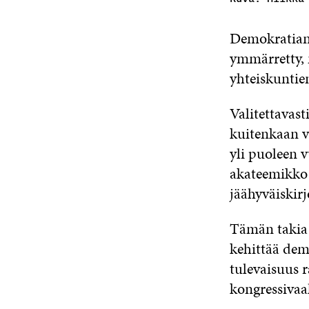
Demokratian k
ymmärretty, 
yhteiskuntie
Valitettavast
kuitenkaan v
yli puoleen 
akateemikko 
jäähyväiskirj
Tämän takia n
kehittää demo
tulevaisuus 
kongressivaal