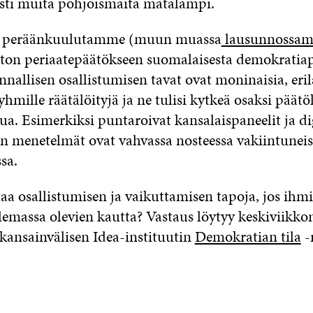
ästi muita pohjoismaita matalampi.
a peräänkuulutamme (muun muassa
lausunnossa
ton periaatepäätökseen suomalaisesta demokratiapo
nnallisen osallistumisen tavat ovat moninaisia, erila
ryhmille räätälöityjä ja ne tulisi kytkeä osaksi päät
ua. Esimerkiksi puntaroivat kansalaispaneelit ja di
en menetelmät ovat vahvassa nosteessa vakiintuneis
sa.
aa osallistumisen ja vaikuttamisen tapoja, jos ihmi
olemassa olevien kautta? Vastaus löytyy keskiviikko
 kansainvälisen Idea-instituutin
Demokratian tila
-