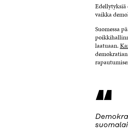
Edellytyksiä 
vaikka demokr
Suomessa pä
poikkihallin
laatuaan.
Ka
demokratian 
rapautumisen
“
Demokrat
suomalai