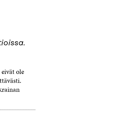
ioissa.
 eivät ole
tävästi.
Ukrainan