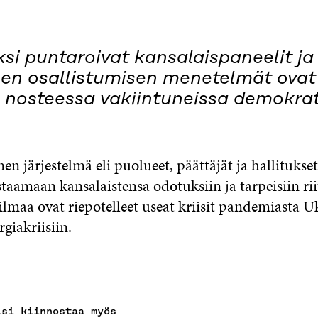
si puntaroivat kansalaispaneelit ja
isen osallistumisen menetelmät ovat
 nosteessa vakiintuneissa demokrat
en järjestelmä eli puolueet, päättäjät ja hallitukset
taamaan kansalaistensa odotuksiin ja tarpeisiin riit
lmaa ovat riepotelleet useat kriisit pandemiasta 
rgiakriisiin.
isi kiinnostaa myös