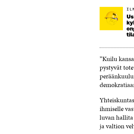
IL
Us
ky
on
til
”Kuilu kansal
pystyvät tot
peräänkuulu
demokratiaa
Yhteiskuntaso
ihmiselle vas
luvan hallita
ja valtion ve