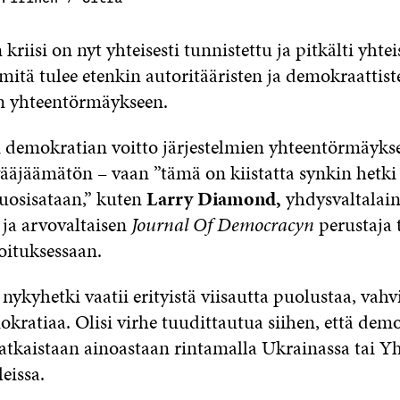
riisi on nyt yhteisesti tunnistettu ja pitkälti yhtei
mitä tulee etenkin autoritääristen ja demokraattist
n yhteentörmäykseen.
i demokratian voitto järjestelmien yhteentörmäykse
ääjäämätön – vaan ”tämä on kiistatta synkin hetki
vuosisataan,” kuten
Larry Diamond,
yhdysvaltalai
ja arvovaltaisen
Journal Of Democracyn
perustaja 
oituksessaan.
ykyhetki vaatii erityistä viisautta puolustaa, vahvi
kratiaa. Olisi virhe tuudittautua siihen, että dem
ratkaistaan ainoastaan rintamalla Ukrainassa tai Y
eissa.