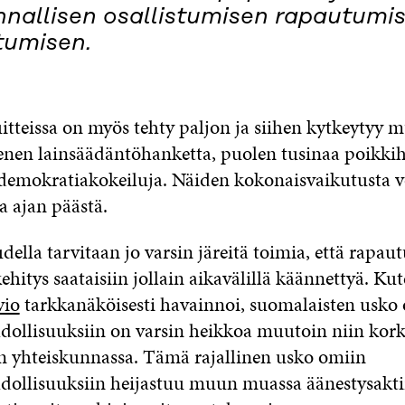
nnallisen osallistumisen rapautumis
tumisen.
tteissa on myös tehty paljon ja siihen kytkeytyy
nen lainsäädäntöhanketta, puolen tusinaa poikkiha
a demokratiakokeiluja. Näiden kokonaisvaikutusta 
a ajan päästä.
della tarvitaan jo varsin järeitä toimia, että rapau
kehitys saataisiin jollain aikavälillä käännettyä. 
vio
tarkkanäköisesti havainnoi, suomalaisten usko
ollisuuksiin on varsin heikkoa muutoin niin kor
 yhteiskunnassa. Tämä rajallinen usko omiin
ollisuuksiin heijastuu muun muassa äänestysakti