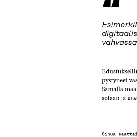
“
Esimerkik
digitaal
vahvassa
Edustuksellin
pystyneet vas
Samalla maai
sotaan ja ene
Sinua saatta