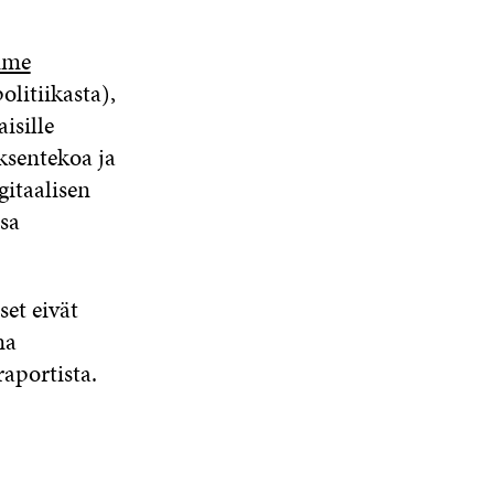
mme
litiikasta),
isille
öksentekoa ja
gitaalisen
sa
set eivät
na
raportista.