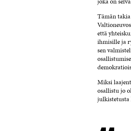
joka on selv
Tämän taki
Valtioneuvos
että yhteisku
ihmisille ja 
sen valmistel
osallistumis
demokratiois
Miksi laajent
osallistu jo 
julkistetusta