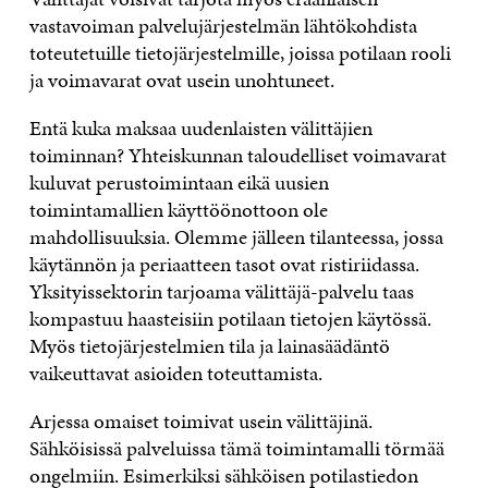
vastavoiman palvelujärjestelmän lähtökohdista
toteutetuille tietojärjestelmille, joissa potilaan rooli
ja voimavarat ovat usein unohtuneet.
Entä kuka maksaa uudenlaisten välittäjien
toiminnan? Yhteiskunnan taloudelliset voimavarat
kuluvat perustoimintaan eikä uusien
toimintamallien käyttöönottoon ole
mahdollisuuksia. Olemme jälleen tilanteessa, jossa
käytännön ja periaatteen tasot ovat ristiriidassa.
Yksityissektorin tarjoama välittäjä-palvelu taas
kompastuu haasteisiin potilaan tietojen käytössä.
Myös tietojärjestelmien tila ja lainasäädäntö
vaikeuttavat asioiden toteuttamista.
Arjessa omaiset toimivat usein välittäjinä.
Sähköisissä palveluissa tämä toimintamalli törmää
ongelmiin. Esimerkiksi sähköisen potilastiedon