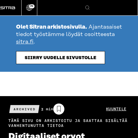
Siirry
FI
suoraan
Vaihda
Hae
sivuston
sisältöön
kieli
Olet Sitran arkistosivulla.
Ajantasaiset
tiedot työstämme löydät osoitteesta
sitra.fi
.
SIIRRY UUDELLE SIVUSTOLLE
Arvioitu
3 min
KUUNTELE
ARCHIVED
lukuaika
TÄMÄ SIVU ON ARKISTOITU JA SAATTAA SISÄLTÄÄ
VANHENTUNUTTA TIETOA
Digitaaliset orvot