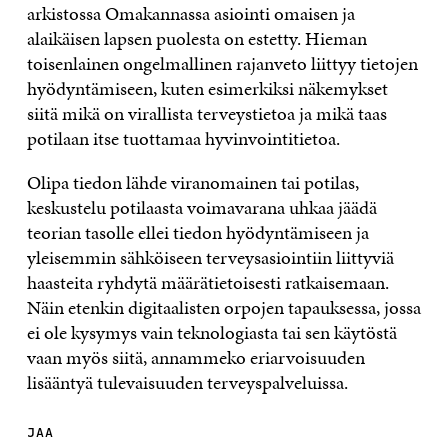
arkistossa Omakannassa asiointi omaisen ja
alaikäisen lapsen puolesta on estetty. Hieman
toisenlainen ongelmallinen rajanveto liittyy tietojen
hyödyntämiseen, kuten esimerkiksi näkemykset
siitä mikä on virallista terveystietoa ja mikä taas
potilaan itse tuottamaa hyvinvointitietoa.
Olipa tiedon lähde viranomainen tai potilas,
keskustelu potilaasta voimavarana uhkaa jäädä
teorian tasolle ellei tiedon hyödyntämiseen ja
yleisemmin sähköiseen terveysasiointiin liittyviä
haasteita ryhdytä määrätietoisesti ratkaisemaan.
Näin etenkin digitaalisten orpojen tapauksessa, jossa
ei ole kysymys vain teknologiasta tai sen käytöstä
vaan myös siitä, annammeko eriarvoisuuden
lisääntyä tulevaisuuden terveyspalveluissa.
JAA