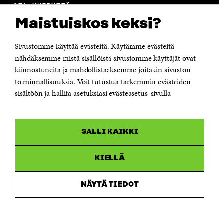
OTA YHTEYTTÄ
Suomen itsenäisyyden juhlarahasto Sitra
Maistuiskos keksi?
Itämerenkatu 11-13, PL 160,
00181 Helsinki
Sivustomme käyttää evästeitä. Käytämme evästeitä
Puhelin +358 294 618 991
Sähköpostiosoite
nähdäksemme mistä sisällöistä sivustomme käyttäjät ovat
etunimi.sukunimi@sitra.fi tai sitra@sitra.fi
kiinnostuneita ja mahdollistaaksemme joitakin sivuston
toiminnallisuuksia. Voit tutustua tarkemmin evästeiden
Saapumisohjeet
sisältöön ja hallita asetuksiasi evästeasetus-sivulla
Y-tunnus 0202132-3
OLEMME NÄISSÄ SOMEISSA
SALLI KAIKKI
Facebook
Avautuu
uudessa
Linkedin
ikkunassa
KIELLÄ
Avautuu
uudessa
Youtube
ikkunassa
Avautuu
NÄYTÄ TIEDOT
uudessa
Instagram
ikkunassa
Avautuu
uudessa
ikkunassa