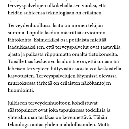
terveyspalvelujen ulkokehällä sen vuoksi, että
heidän suhteensa teknologiaan on erilainen.
Terveydenhuollossa laatu on monen tekijän
summa. Lopulta laadun määrittää arvioinnin
lähtökohta. Esimerkiksi osa potilaista mieltää
laadukkaaksi sen, että terveyspalvelut ovat saatavilla
ajasta ja paikasta riippumatta omalta tietokoneelta.
Toisille taas keskeinen laadun tae on, että omaan tai
läheisen terveyteen liittyvistä asioista voi keskustella
kasvotusten. Terveyspalvelujen käynnissä olevassa
murroksessa tärkeää on erilaisten näkökantojen
huomiointi.
Julkiseen terveydenhuoltoon kohdistuvat
säästöpaineet ovat joka tapauksessa todellisia ja
yhteiskunnan taakkaa on kevennettävä. Tähän
teknologia antaa yhden mahdollisuuden. Mutta