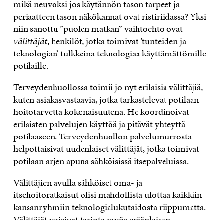
mikä neuvoksi jos käytännön tason tarpeet ja
periaatteen tason näkökannat ovat ristiriidassa? Yksi
niin sanottu ”puolen matkan” vaihtoehto ovat
välittäjät
, henkilöt, jotka toimivat ’tunteiden ja
teknologian’ tulkkeina teknologiaa käyttämättömille
potilaille.
Terveydenhuollossa toimii jo nyt erilaisia välittäjiä,
kuten asiakasvastaavia, jotka tarkastelevat potilaan
hoitotarvetta kokonaisuutena. He koordinoivat
erilaisten palvelujen käyttöä ja pitävät yhteyttä
potilaaseen. Terveydenhuollon palvelumurrosta
helpottaisivat uudenlaiset välittäjät, jotka toimivat
potilaan arjen apuna sähköisissä itsepalveluissa.
Välittäjien avulla sähköiset oma- ja
itsehoitoratkaisut olisi mahdollista ulottaa kaikkiin
kansanryhmiin teknologialukutaidosta riippumatta.
Välittäjät voisivat tarjota myös eräänlaisen