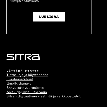
terveyden edistämistä.
LUE LISÄÄ
NÄITÄKÖ ETSIT?
Tietosuoja ja käyttöehdot
Evästeasetukset
Ilmoituskanava
Saavutettavuusseloste
Asiakirjajulkisuuskuvaus
Sitran digitaalinen viestintä ja verkkopalvelut