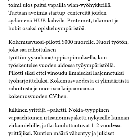
toimi ulos paitsi vapailla wlan-vyöhykkeillä.
Tuetaan avoimia startup-centereitä joiden
sydämenä HUB-kahvila. Protomot, takomot ja
hubit osaksi opiskeluympäristöä.
Kokemusvuosi-pilotti 5000 nuorelle. Nuori työtön,
joka saa rahoituksen
työttömyysrahana/oppisopimuksella, kun
työskentelee vuoden aidossa työympäristöllä.
Pilotti siksi ettei vinoudu ilmaiseksi laajennetuksi
työharjoitteluksi. Kokemusvuodesta ei ylimääräistä
rahoitusta ja nuori saa kaipaamaansa
kokemusvuoden CV:hen.
Julkinen yrittäjä –paketti. Nokia-tyyppinen
vapaaehtoinen irtisanomispaketti nykyisille kunnan
virkamiehille, jotka kouluttautuvat 1-2 vuodessa
yrittäjiksi. Kuntien määrä vähentyy ja julkiset