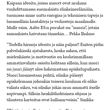
Kaipaan ideoita, joissa nuoret ovat mukana
vauhdittamassa suomalaista elinkeinoelämään,
tuomassa sinne uutta energiaa ja tekemisen tapoja ja
luonnollisia kontakteja ja verkostoja maailmalle.
Mulle esim. Aalto ES:n porukat on ”nuoria”, jotain
samanlaista kaivataan tännekin… Pekka Ihalmo
“Todella hienoja ideoita ja näin paljon!! Eniten pidin
palvelukioski ajatuksesta, koska uskon, että
mielenkiinto ja motivaatio on korkeimmillaan
ammatinvalinta-asioita kohtaan silloin, kun nuori
on juuri jäänyt ulos hakemastaan opiskelupaikasta.
Nuori luonnostaan pohtii, olisiko päässyt
opiskelemaan johonkin toiseen kouluun eli oliko
valinta oikea, vai olisiko jokin muu ammatti itselle
sopivampi. Silloin henkilökohtainen ohjaus ja
tilanteen kartoitus ovat kullanarvoisia.” Sinikka