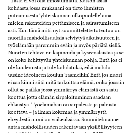
“Tästä ei voi olla innostumatta. Katson asiaa
kohdasta,jossa mukanani on tieto ihmisten
putoamisesta ‘yhteiskunnan ulkopuolelle’ aina
mielen rakenteiden pettämiseen ja sairastumiseen
asti. Kun tämä mitä nyt suunnittelette toteutuu on
nuorilla mahdollisuuksia selviytyä aikuisuuteen ja
työelämään paremmin eväin ja myös pärjätä siellä.
Nuorten tehtävä on kapinoida ja kyseenalaistaa ja se
on koko kehittyvän yhteiskunnan pohja. Entä jos ei
ole kuulemista ja tule kohdatuksi, eikä mahdu
uusine ideoineen koulun ‘raameihin’. Entä jos nuori
ei saa kiinni siitä mitä tarkoittaa elämä, onko jossain
ollut se paikka jossa ymmärrys elämästä on saatu
koottua jotta elämän sirpaloituminen saadaan
ehkäistyä. Työelämähän on sirpaleista ja paloista
koottava – ja ilman kokemaa ja ymmärrystä
eheydestä moni on vaikeuksissa. Suunnitelmanne
antaa mahdollisuuden rakentavaan yksilöllisyyteen