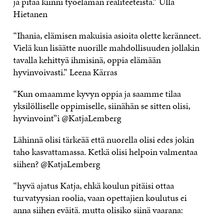
ja pitää kiinni työelämän realiteeteista.” Ulla
Hietanen
“Ihania, elämisen makuisia asioita olette keränneet.
Vielä kun lisäätte nuorille mahdollisuuden jollakin
tavalla kehittyä ihmisinä, oppia elämään
hyvinvoivasti.” Leena Kärras
“Kun omaamme kyvyn oppia ja saamme tilaa
yksilölliselle oppimiselle, siinähän se sitten olisi,
hyvinvoint”i @KatjaLemberg
Lähinnä olisi tärkeää että nuorella olisi edes jokin
taho kasvattamassa. Ketkä olisi helpoin valmentaa
siihen? @KatjaLemberg
“hyvä ajatus Katja, ehkä koulun pitäisi ottaa
turvatyysian roolia, vaan opettajien koulutus ei
anna siihen eväitä. mutta olisiko siinä vaarana: