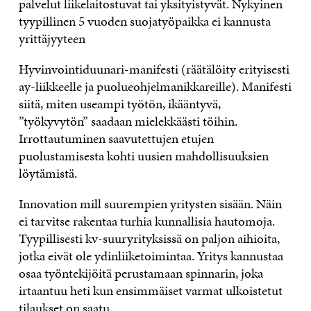
palvelut liikelaitostuvat tai yksityistyvät. Nykyinen
tyypillinen 5 vuoden suojatyöpaikka ei kannusta
yrittäjyyteen
Hyvinvointiduunari-manifesti (räätälöity erityisesti
ay-liikkeelle ja puolueohjelmanikkareille). Manifesti
siitä, miten useampi työtön, ikääntyvä,
”työkyvytön” saadaan mielekkäästi töihin.
Irrottautuminen saavutettujen etujen
puolustamisesta kohti uusien mahdollisuuksien
löytämistä.
Innovation mill suurempien yritysten sisään. Näin
ei tarvitse rakentaa turhia kunnallisia hautomoja.
Tyypillisesti kv-suuryrityksissä on paljon aihioita,
jotka eivät ole ydinliiketoimintaa. Yritys kannustaa
osaa työntekijöitä perustamaan spinnarin, joka
irtaantuu heti kun ensimmäiset varmat ulkoistetut
tilaukset on saatu