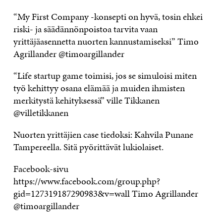
“My First Company -konsepti on hyvä, tosin ehkei
riski- ja säädännönpoistoa tarvita vaan
yrittäjäasennetta nuorten kannustamiseksi” Timo
Agrillander @timoargillander
“Life startup game toimisi, jos se simuloisi miten
työ kehittyy osana elämää ja muiden ihmisten
merkitystä kehityksessä” ville Tikkanen
@villetikkanen
Nuorten yrittäjien case tiedoksi: Kahvila Punane
Tampereella. Sitä pyörittävät lukiolaiset.
Facebook-sivu
https://www.facebook.com/group.php?
gid=127319187290983&v=wall Timo Agrillander
@timoargillander