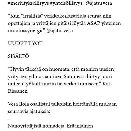
#merkityksellisyys #yhteisöllisyys” @ajatusvesa
“Kun ”irrallisia” verkkokeskusteluja seuraa niin
opettajien ja yrittäjien pitäisi löytää ASAP yhteinen
muutossynergia” @ajatusvesa
UUDET TYÖT
SISÄLTÖ
“Hyvin tärkeää on huomata, että monien uusien
yritysten ydinosaaminen Suomessa liittyy juuri
uuteen työkulttuuriin tai verkottumiseen.” Kati
Rissanen
Vesa Ilola osallistui talkoisiin heittämällä mukaan
seuraavia ajatuksia:
.
Nanoyrittäjistä nomadeja. Eräänlainen