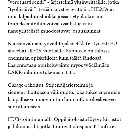
”verotusstipendi” -järjestelmä yksinyrittäjille, jotka
”työllistävät” itseään ja ystäväyrittäjiä. HILMAan
oma kilpailutusluokka jossa tietynkokoisiin
toimeksiantoihin voivat osallistua vain
nanoyrittäjistä muodostuvat ”osuuskunnat”
Kansainvälinen työvaihtojakso 4 kk (erityisesti EU-
alueella) alle 25-vuotiaille. Suomeen on tulossa
enemmän opiskelijoita kuin täältä lähdössä.
Laajennetaan opiskeluvaihto myös työelämään.
EAKR-rahoitus tukemaan tätä.
Garage-rahoitus. Stipendijärjestelmä ja
siemenrahoituksen välimuoto, joka tukee enemmän
kaupalliseen innovointiin kuin tutkintokeskeiseen
suorittamiseen.
HUB-toimintamalli. Oppilaitoksista löytyy kirjastot
ja liikuntasalit, jotka toimivat ulospäin. IT-infra ei