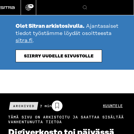
Siirry
FI
suoraan
Vaihda
Hae
sivuston
sisältöön
kieli
Olet Sitran arkistosivulla.
Ajantasaiset
tiedot työstämme löydät osoitteesta
sitra.fi
.
SIIRRY UUDELLE SIVUSTOLLE
Arvioitu
7 min
KUUNTELE
ARCHIVED
lukuaika
TÄMÄ SIVU ON ARKISTOITU JA SAATTAA SISÄLTÄÄ
VANHENTUNUTTA TIETOA
Digiverkosto toi päivässä