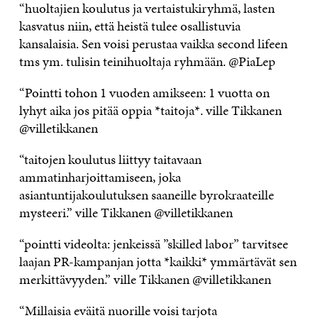
“huoltajien koulutus ja vertaistukiryhmä, lasten
kasvatus niin, että heistä tulee osallistuvia
kansalaisia. Sen voisi perustaa vaikka second lifeen
tms ym. tulisin teinihuoltaja ryhmään. @PiaLep
“Pointti tohon 1 vuoden amikseen: 1 vuotta on
lyhyt aika jos pitää oppia *taitoja*. ville Tikkanen
@villetikkanen
“taitojen koulutus liittyy taitavaan
ammatinharjoittamiseen, joka
asiantuntijakoulutuksen saaneille byrokraateille
mysteeri.” ville Tikkanen @villetikkanen
“pointti videolta: jenkeissä ”skilled labor” tarvitsee
laajan PR-kampanjan jotta *kaikki* ymmärtävät sen
merkittävyyden.” ville Tikkanen @villetikkanen
“Millaisia eväitä nuorille voisi tarjota