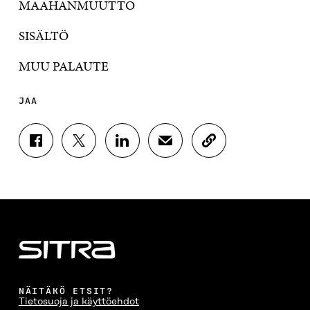
MAAHANMUUTTO
SISÄLTÖ
MUU PALAUTE
JAA
J
J
J
J
K
A
A
A
A
O
A
A
A
A
P
F
T
L
S
I
A
W
I
Ä
O
C
I
N
H
I
E
T
K
K
A
B
T
E
Ö
R
O
E
D
P
T
O
R
I
O
I
K
I
N
S
K
I
S
I
T
K
NÄITÄKÖ ETSIT?
S
S
S
I
E
Tietosuoja ja käyttöehdot
S
Ä
S
L
L