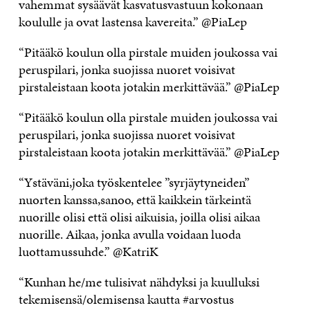
vahemmat sysäävät kasvatusvastuun kokonaan
koululle ja ovat lastensa kavereita.” @PiaLep
“Pitääkö koulun olla pirstale muiden joukossa vai
peruspilari, jonka suojissa nuoret voisivat
pirstaleistaan koota jotakin merkittävää.” @PiaLep
“Pitääkö koulun olla pirstale muiden joukossa vai
peruspilari, jonka suojissa nuoret voisivat
pirstaleistaan koota jotakin merkittävää.” @PiaLep
“Ystäväni,joka työskentelee ”syrjäytyneiden”
nuorten kanssa,sanoo, että kaikkein tärkeintä
nuorille olisi että olisi aikuisia, joilla olisi aikaa
nuorille. Aikaa, jonka avulla voidaan luoda
luottamussuhde.” @KatriK
“Kunhan he/me tulisivat nähdyksi ja kuulluksi
tekemisensä/olemisensa kautta #arvostus