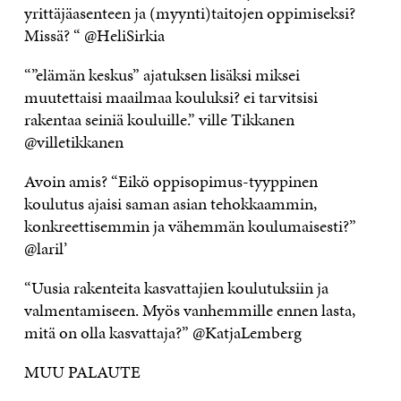
yrittäjäasenteen ja (myynti)taitojen oppimiseksi?
Missä? “ @HeliSirkia
“”elämän keskus” ajatuksen lisäksi miksei
muutettaisi maailmaa kouluksi? ei tarvitsisi
rakentaa seiniä kouluille.” ville Tikkanen
@villetikkanen
Avoin amis? “Eikö oppisopimus-tyyppinen
koulutus ajaisi saman asian tehokkaammin,
konkreettisemmin ja vähemmän koulumaisesti?”
@laril’
“Uusia rakenteita kasvattajien koulutuksiin ja
valmentamiseen. Myös vanhemmille ennen lasta,
mitä on olla kasvattaja?” @KatjaLemberg
MUU PALAUTE