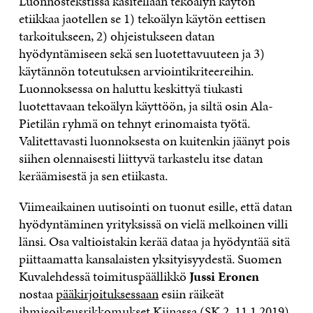
Luonnostekstissä käsitellään tekoälyn käytön
etiikkaa jaotellen se 1) tekoälyn käytön eettisen
tarkoitukseen, 2) ohjeistukseen datan
hyödyntämiseen sekä sen luotettavuuteen ja 3)
käytännön toteutuksen arviointikriteereihin.
Luonnoksessa on haluttu keskittyä tiukasti
luotettavaan tekoälyn käyttöön, ja siltä osin Ala-
Pietilän ryhmä on tehnyt erinomaista työtä.
Valitettavasti luonnoksesta on kuitenkin jäänyt pois
siihen olennaisesti liittyvä tarkastelu itse datan
keräämisestä ja sen etiikasta.
Viimeaikainen uutisointi on tuonut esille, että datan
hyödyntäminen yrityksissä on vielä melkoinen villi
länsi. Osa valtioistakin kerää dataa ja hyödyntää sitä
piittaamatta kansalaisten yksityisyydestä. Suomen
Kuvalehdessä toimituspäällikkö
Jussi Eronen
nostaa
pääkirjoituksessaan
esiin räikeät
ihmisoikeusrikkomukset Kiinassa (SK 2, 11.1.2019).