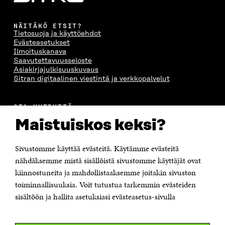
NÄITÄKÖ ETSIT?
Tietosuoja ja käyttöehdot
Evästeasetukset
Ilmoituskanava
Saavutettavuusseloste
Asiakirjajulkisuuskuvaus
Sitran digitaalinen viestintä ja verkkopalvelut
OTA YHTEYTTÄ
Suomen itsenäisyyden juhlarahasto Sitra
Maistuiskos keksi?
Itämerenkatu 11-13, PL 160,
00181 Helsinki
Sivustomme käyttää evästeitä. Käytämme evästeitä
Puhelin +358 294 618 991
Sähköpostiosoite
nähdäksemme mistä sisällöistä sivustomme käyttäjät ovat
etunimi.sukunimi@sitra.fi tai sitra@sitra.fi
kiinnostuneita ja mahdollistaaksemme joitakin sivuston
Saapumisohjeet
toiminnallisuuksia. Voit tutustua tarkemmin evästeiden
sisältöön ja hallita asetuksiasi evästeasetus-sivulla
Y-tunnus 0202132-3