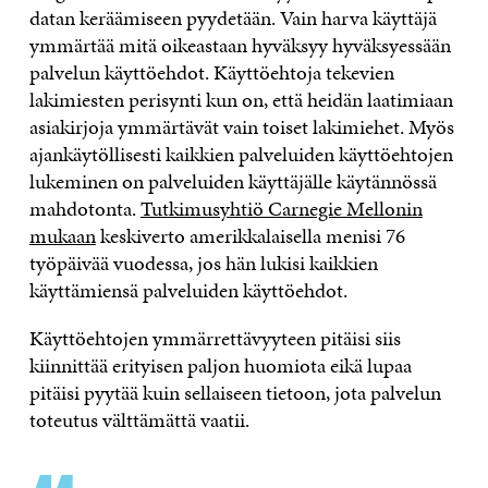
datan keräämiseen pyydetään. Vain harva käyttäjä
ymmärtää mitä oikeastaan hyväksyy hyväksyessään
palvelun käyttöehdot. Käyttöehtoja tekevien
lakimiesten perisynti kun on, että heidän laatimiaan
asiakirjoja ymmärtävät vain toiset lakimiehet. Myös
ajankäytöllisesti kaikkien palveluiden käyttöehtojen
lukeminen on palveluiden käyttäjälle käytännössä
mahdotonta.
Tutkimusyhtiö Carnegie Mellonin
mukaan
keskiverto amerikkalaisella menisi 76
työpäivää vuodessa, jos hän lukisi kaikkien
käyttämiensä palveluiden käyttöehdot.
Käyttöehtojen ymmärrettävyyteen pitäisi siis
kiinnittää erityisen paljon huomiota eikä lupaa
pitäisi pyytää kuin sellaiseen tietoon, jota palvelun
toteutus välttämättä vaatii.