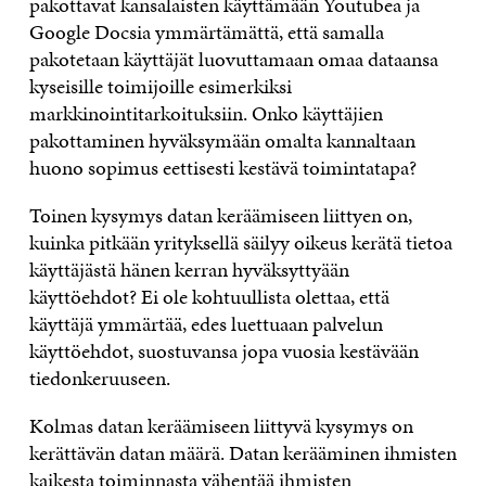
pakottavat kansalaisten käyttämään Youtubea ja
Google Docsia ymmärtämättä, että samalla
pakotetaan käyttäjät luovuttamaan omaa dataansa
kyseisille toimijoille esimerkiksi
markkinointitarkoituksiin. Onko käyttäjien
pakottaminen hyväksymään omalta kannaltaan
huono sopimus eettisesti kestävä toimintatapa?
Toinen kysymys datan keräämiseen liittyen on,
kuinka pitkään yrityksellä säilyy oikeus kerätä tietoa
käyttäjästä hänen kerran hyväksyttyään
käyttöehdot? Ei ole kohtuullista olettaa, että
käyttäjä ymmärtää, edes luettuaan palvelun
käyttöehdot, suostuvansa jopa vuosia kestävään
tiedonkeruuseen.
Kolmas datan keräämiseen liittyvä kysymys on
kerättävän datan määrä. Datan kerääminen ihmisten
kaikesta toiminnasta vähentää ihmisten