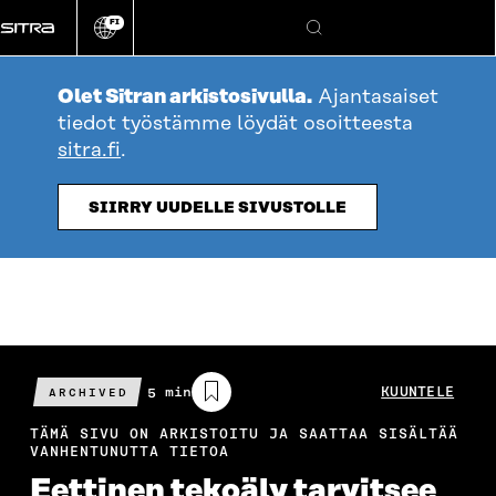
Siirry
FI
suoraan
Vaihda
Hae
sivuston
sisältöön
kieli
Olet Sitran arkistosivulla.
Ajantasaiset
tiedot työstämme löydät osoitteesta
sitra.fi
.
SIIRRY UUDELLE SIVUSTOLLE
Arvioitu
5 min
KUUNTELE
ARCHIVED
lukuaika
TÄMÄ SIVU ON ARKISTOITU JA SAATTAA SISÄLTÄÄ
VANHENTUNUTTA TIETOA
Eettinen tekoäly tarvitsee