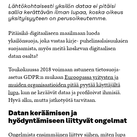
Lähtökohtaisesti yksilön dataa ei pitäisi
sallia kerättävän ilman lupaa, koska oikeus
yksityisyyteen on perusoikeutemme.
Pitäisikö digitaaliseen maailmaan luoda
yksilönsuoja, joka vastaa kirje- puhelinsalaisuuksien
suojaamista, myös meitä koskevan digitaalisen
datan osalta?
Toukokuussa 2018 voimaan astuneen tietosuoja-
asetus GDPR:n mukaan
Euroopassa yritysten ja
muiden organisaatioiden pitää pyytää käyttäjältä
lupa
, kun ne keräävät dataa ja profiloivat ihmisiä.
Hyvä alku, mutta jatkotyötä tarvitaan.
Datan keräämisen ja
hyödyntämiseen liittyvät ongelmat
Ongelmista ensimmäinen liittyy siihen, miten lupa