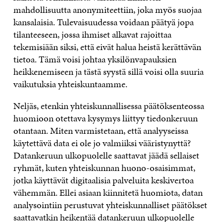
mahdollisuutta anonymiteettiin, joka myös suojaa
kansalaisia. Tulevaisuudessa voidaan päätyä jopa
tilanteeseen, jossa ihmiset alkavat rajoittaa
tekemisiään siksi, että eivät halua heistä kerättävän
tietoa. Tämä voisi johtaa yksilönvapauksien
heikkenemiseen ja tästä syystä sillä voisi olla suuria
vaikutuksia yhteiskuntaamme.
Neljäs, etenkin yhteiskunnallisessa päätöksenteossa
huomioon otettava kysymys liittyy tiedonkeruun
otantaan. Miten varmistetaan, että analyyseissa
käytettävä data ei ole jo valmiiksi vääristynyttä?
Datankeruun ulkopuolelle saattavat jäädä sellaiset
ryhmät, kuten yhteiskunnan huono-osaisimmat,
jotka käyttävät digitaalisia palveluita keskivertoa
vähemmän. Ellei asiaan kiinnitetä huomiota, datan
analysointiin perustuvat yhteiskunnalliset päätökset
saattavatkin heikentää datankeruun ulkopuolelle