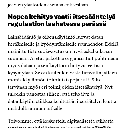
jäävien yksilöiden asemaa entisestään.
Nopea kehitys vaatii itsesääntelyä
regulaation laahatessa perässä
Lainsäädäntö ja oikeuskäytäntö luovat datan
keräämiselle ja hyödyntämiselle reunaehdot. Edellä
mainittu tietosuoja-asetus on hyvä askel oikeaan
suuntaan. Asetus pakottaa organisaatiot pohtimaan
myös dataan ja sen käyttöön liittyviä eettisiä
kysymyksiä. Se on kuitenkin vasta tienviitta jättäen
monia käytännön toimintatapoja auki. Siksi
tarvitaan myös eri toimijoiden itsesääntelyä. Nyt
tuleekin panostaa siihen, että tekoälyn ja
datankäytön etiikkaa kehitetään itsesäätelyn kautta
mahdollisimman pitkälle.
Toivomme, että keskustelu digitaalisesta etiikasta
tavoittaa mahdollisimman laajasti niin päättäjät