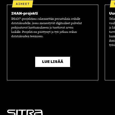
AIHEET
IHAN-projekti
Uu
IHAN®-projektissa rakennettiin perustuksia reilulle
Tekn
datataloudelle, jossa menestyvät digitaaliset palvelut
vauh
pohjautuvat luottamukseen ja tuottavat arvoa
ja k
kaikille. Projekti on päättynyt ja työ jatkuu reilun
tarv
datatalouden teemassa.
kump
ihmi
työs
LUE LISÄÄ