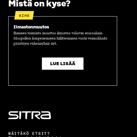
Mistä on kyse?
A
A
S
A
AIHE
Ilmastonmuutos
Ihmisen toiminta muuttaa ilmastoa vakavin seurauksin.
Maapallon lämpenemisen hillitseminen vaatii voimakkaita
päästöjen vähennyksiä nyt.
LUE LISÄÄ
NÄITÄKÖ ETSIT?