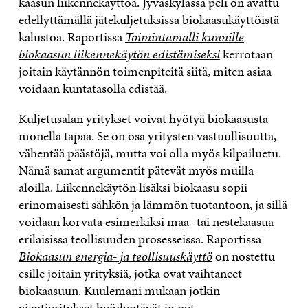
kaasun liikennekäyttöä. Jyväskylässä peli on avattu
edellyttämällä jätekuljetuksissa biokaasukäyttöistä
kalustoa. Raportissa
Toimintamalli kunnille
biokaasun liikennekäytön edistämiseksi
kerrotaan
joitain käytännön toimenpiteitä siitä, miten asiaa
voidaan kuntatasolla edistää.
Kuljetusalan yritykset voivat hyötyä biokaasusta
monella tapaa. Se on osa yritysten vastuullisuutta,
vähentää päästöjä, mutta voi olla myös kilpailuetu.
Nämä samat argumentit pätevät myös muilla
aloilla. Liikennekäytön lisäksi biokaasu sopii
erinomaisesti sähkön ja lämmön tuotantoon, ja sillä
voidaan korvata esimerkiksi maa- tai nestekaasua
erilaisissa teollisuuden prosesseissa. Raportissa
Biokaasun energia- ja teollisuuskäyttö
on nostettu
esille joitain yrityksiä, jotka ovat vaihtaneet
biokaasuun. Kuulemani mukaan jotkin
vientiyritykset hyödyntävät jo nyt