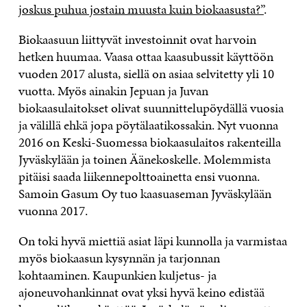
joskus puhua jostain muusta kuin biokaasusta?”
.
Biokaasuun liittyvät investoinnit ovat harvoin
hetken huumaa. Vaasa ottaa kaasubussit käyttöön
vuoden 2017 alusta, siellä on asiaa selvitetty yli 10
vuotta. Myös ainakin Jepuan ja Juvan
biokaasulaitokset olivat suunnittelupöydällä vuosia
ja välillä ehkä jopa pöytälaatikossakin. Nyt vuonna
2016 on Keski-Suomessa biokaasulaitos rakenteilla
Jyväskylään ja toinen Äänekoskelle. Molemmista
pitäisi saada liikennepolttoainetta ensi vuonna.
Samoin Gasum Oy tuo kaasuaseman Jyväskylään
vuonna 2017.
On toki hyvä miettiä asiat läpi kunnolla ja varmistaa
myös biokaasun kysynnän ja tarjonnan
kohtaaminen. Kaupunkien kuljetus- ja
ajoneuvohankinnat ovat yksi hyvä keino edistää