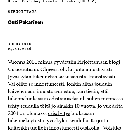
Kuva: Portobay Events, Flickr (CC 2.0)
KIRJOITTAJA
Outi Pakarinen
JULKAISTU
24.11.2016
Vuonna 2014 minua pyydettiin kirjoittamaan blogi
Uusiouutisiin. Ohjeena oli: kirjoita innostavasti
Jyväskylän liikennebiokaasuasioista. Innostavasti.
Vai oliko se innostuneesti. Jonkin aikaa jouduin
kaivelemaan innostusvarastoa, kun tiesin, että
liikennebiokaasun edistämiseksi oli siihen mennessä
tehty seudulla töitä jo ainakin 10 vuotta. Jo vuodelta
2004 on olemassa
esiselvitys
biokaasun
liikennekäytöstä Jyväskylän seudulla. Kirjoitin
kuitenkin tuolloin innostuneesti otsikolla
”Voisitko