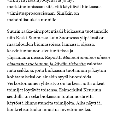
markkinoinnissaan sitä, että käyttävät biokaasua
valmistusprosesseissaan. Siinäkin on
mahdollisuuksia monille.
Suurin raaka-ainepotentiaali biokaasun tuotannolle
niin Keski-Suomessa kuin Suomessa ylipäänsä on
maatalouden biomassoissa, lannassa, oljessa,
kasvintuotannon sivutuotteissa ja
ylijäämänurmessa. Raportti
Maaseutumaisen alueen
biokaasun tuotannon ja käytön tiekartta
valottaa
niitä seikkoja, joita biokaasun tuotannon ja käytön
kohtaamiseksi on ainakin syytä huomioida.
Verkostomainen yhteistyö on tärkeää, jotta oikeat
toimijat löytävät toisensa. Esimerkiksi Keuruun
seudulla on sekä biokaasun tuotannosta että
käytöstä kiinnostuneita toimijoita. Aika näyttää,
konkretisoituuko innostus investoinneiksi.