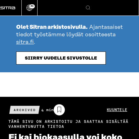
Siirry
FI
suoraan
Vaihda
Hae
sivuston
sisältöön
kieli
Olet Sitran arkistosivulla.
Ajantasaiset
tiedot työstämme löydät osoitteesta
sitra.fi
.
SIIRRY UUDELLE SIVUSTOLLE
Arvioitu
4 min
KUUNTELE
ARCHIVED
lukuaika
TÄMÄ SIVU ON ARKISTOITU JA SAATTAA SISÄLTÄÄ
VANHENTUNUTTA TIETOA
Ei kai biokaasulla voi koko