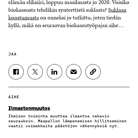
elämän eliksiiri, loppuu maailmasta jo 2020. Voisiko
biokaasusta tehdäkin synteettistä suklaata?
Suklaan
koostumusta
on onneksi jo tutkittu, joten tiedän
kyllä, mikä on seuraavan biokaasutyöpajan aihe…
JAA
J
J
J
J
K
A
A
A
A
O
A
A
A
A
P
F
T
L
S
I
A
W
I
Ä
O
AIHE
C
I
N
H
I
E
T
K
K
A
Ilmastonmuutos
B
T
E
Ö
R
Ihmisen toiminta muuttaa ilmastoa vakavin
O
E
D
P
T
seurauksin. Maapallon lämpenemisen hillitseminen
O
R
I
O
I
vaatii voimakkaita päästöjen vähennyksiä nyt.
K
I
N
S
K
I
S
I
T
K