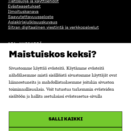
Tietosuoja ja käyttöehdot
Evästeasetukset
Ilmoituskanava
Saavutettavuusseloste
Asiakirjajulkisuuskuvaus
Sitran digitaalinen viestintä ja verkkopalvelut
OTA YHTEYTTÄ
Suomen itsenäisyyden juhlarahasto Sitra
Maistuiskos keksi?
Itämerenkatu 11-13, PL 160,
00181 Helsinki
Sivustomme käyttää evästeitä. Käytämme evästeitä
Puhelin +358 294 618 991
Sähköpostiosoite
nähdäksemme mistä sisällöistä sivustomme käyttäjät ovat
etunimi.sukunimi@sitra.fi tai sitra@sitra.fi
kiinnostuneita ja mahdollistaaksemme joitakin sivuston
toiminnallisuuksia. Voit tutustua tarkemmin evästeiden
Saapumisohjeet
sisältöön ja hallita asetuksiasi evästeasetus-sivulla
Y-tunnus 0202132-3
OLEMME NÄISSÄ SOMEISSA
SALLI KAIKKI
Facebook
Avautuu
uudessa