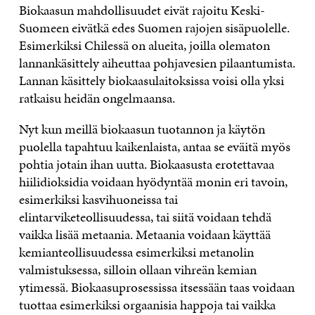
Biokaasun mahdollisuudet eivät rajoitu Keski-
Suomeen eivätkä edes Suomen rajojen sisäpuolelle.
Esimerkiksi Chilessä on alueita, joilla olematon
lannankäsittely aiheuttaa pohjavesien pilaantumista.
Lannan käsittely biokaasulaitoksissa voisi olla yksi
ratkaisu heidän ongelmaansa.
Nyt kun meillä biokaasun tuotannon ja käytön
puolella tapahtuu kaikenlaista, antaa se eväitä myös
pohtia jotain ihan uutta. Biokaasusta erotettavaa
hiilidioksidia voidaan hyödyntää monin eri tavoin,
esimerkiksi kasvihuoneissa tai
elintarviketeollisuudessa, tai siitä voidaan tehdä
vaikka lisää metaania. Metaania voidaan käyttää
kemianteollisuudessa esimerkiksi metanolin
valmistuksessa, silloin ollaan vihreän kemian
ytimessä. Biokaasuprosessissa itsessään taas voidaan
tuottaa esimerkiksi orgaanisia happoja tai vaikka