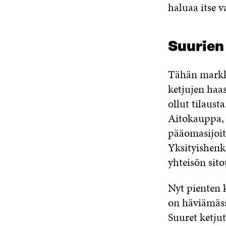
haluaa itse v
Suurien
Tähän markki
ketjujen haas
ollut tilaus
Aitokauppa, j
pääomasijoit
Yksityishenki
yhteisön sit
Nyt pienten 
on häviämäss
Suuret ketju