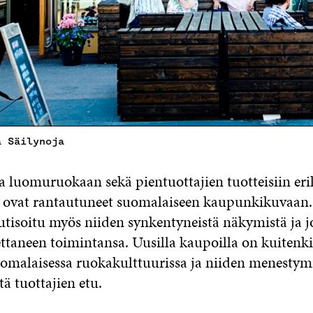
a Säilynoja
ja luomuruokaan sekä pientuottajien tuotteisiin eri
 ovat rantautuneet suomalaiseen kaupunkikuvaan.
utisoitu myös niiden synkentyneistä näkymistä ja 
ettaneen toimintansa. Uusilla kaupoilla on kuiten
omalaisessa ruokakulttuurissa ja niiden menestym
tä tuottajien etu.