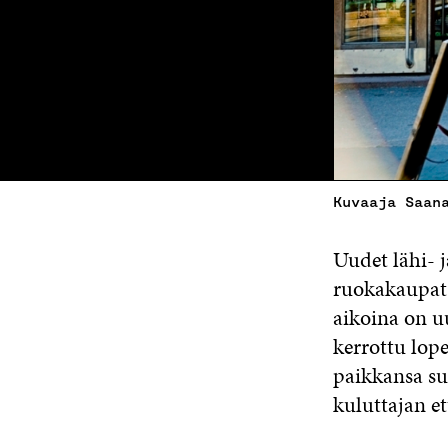
Kuvaaja Saan
Uudet lähi- 
ruokakaupat
aikoina on u
kerrottu lop
paikkansa su
kuluttajan et