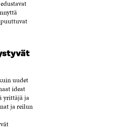
 edustavat
ennyttä
 puuttuvat
ystyvät
 kuin uudet
haat ideat
yrittäjä ja
nat ja reilun
yvät