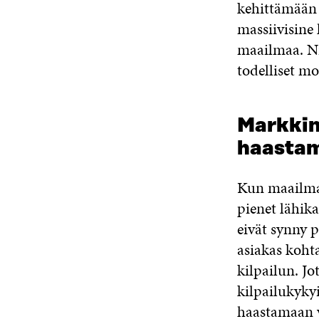
kehittämään 
massiivisine 
maailmaa. Ni
todelliset mo
Markkina
haastam
Kun maailma 
pienet lähika
eivät synny p
asiakas kohta
kilpailun. Jo
kilpailukykyi
haastamaan v