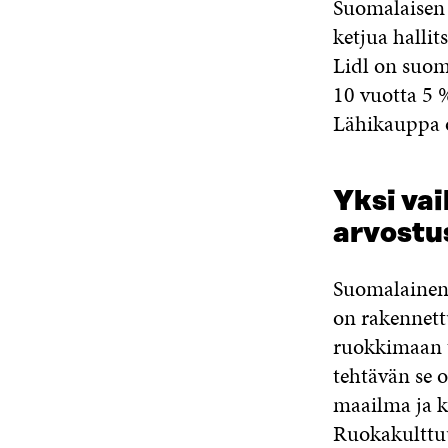
Suomalaisen 
ketjua hallit
Lidl on suoma
10 vuotta 5
Lähikauppa o
Yksi vai
arvostu
Suomalainen 
on rakennett
ruokkimaan t
tehtävän se 
maailma ja k
Ruokakulttuu