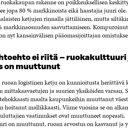
ruokakaupan rakenne on poikkeuksellisen keskitty
see jopa 80 % markkinoista eikä haastajia juuri ole
laisten ketjujen rinnalla jättiläinen, mutta siltäk
 % markkinaosuuden saavuttamiseen. Kompuroinu
n nyt kansainvälisen pääomasijoittajan omistukse
htoehto ei riitä – ruokakulttuuri
s on muuttunut
ruoan logistinen ketju on kunnioitusta herättävä k
u mittakaavaetujen ja suurien yksiköiden varaan. Se
ehokkaasti maalta kaupunkeihin muuttanut väestö
on hoitanut mallikkaasti. Viime vuosina se on alkan
uluttajien vaatimukset ovat muuttuneet nopeasti.
ri on muuttunut, ruoan arvostus on kasvanut ja 