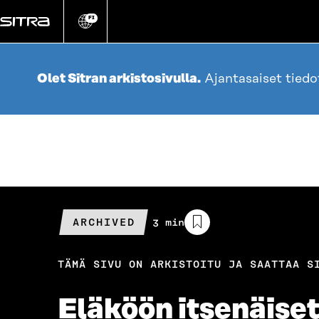
Siirry
suoraan
FI
Vaihda
sivuston
sisältöön
kieli
Olet Sitran arkistosivulla.
Ajantasaiset tied
ARCHIVED
Arvioitu
3 min
lukuaika
TÄMÄ SIVU ON ARKISTOITU JA SAATTAA S
Eläköön itsenäiset