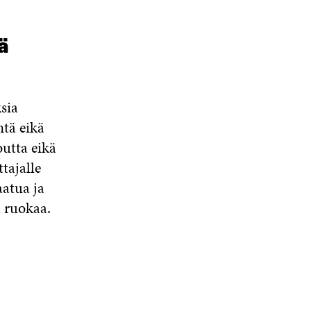
ä
sia
ntä eikä
outta eikä
tajalle
aatua ja
a ruokaa.