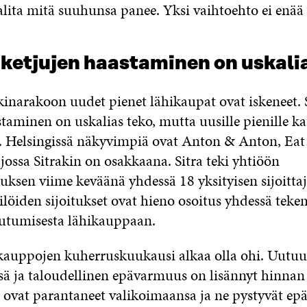
alita mitä suuhunsa panee. Yksi vaihtoehto ei enää r
 ketjujen haastaminen on uskali
narakoon uudet pienet lähikaupat ovat iskeneet. 
taminen on uskalias teko, mutta uusille pienille k
ta. Helsingissä näkyvimpiä ovat Anton & Anton, Eat
ossa Sitrakin on osakkaana. Sitra teki yhtiöön
uksen viime keväänä yhdessä 18 yksityisen sijoitta
löiden sijoitukset ovat hieno osoitus yhdessä tekem
outumisesta lähikauppaan.
kauppojen kuherruskuukausi alkaa olla ohi. Uutuu
ä ja taloudellinen epävarmuus on lisännyt hinnan 
t ovat parantaneet valikoimaansa ja ne pystyvät ep