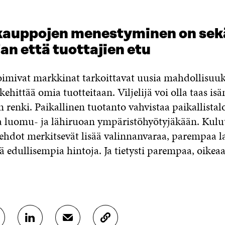
kauppojen menestyminen on sek
an että tuottajien etu
toimivat markkinat tarkoittavat uusia mahdollisuuk
 kehittää omia tuotteitaan. Viljelijä voi olla taas isä
 renki. Paikallinen tuotanto vahvistaa paikallistal
 luomu- ja lähiruoan ympäristöhyötyjäkään. Kulut
ehdot merkitsevät lisää valinnanvaraa, parempaa l
ä edullisempia hintoja. Ja tietysti parempaa, oikea
J
J
K