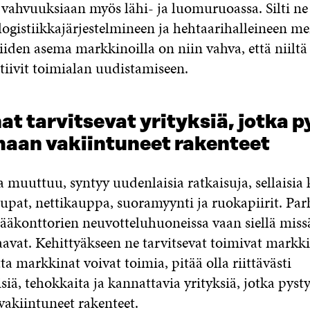
vahvuuksiaan myös lähi- ja luomuruoassa. Silti ne
logistiikkajärjestelmineen ja hehtaarihalleineen m
iden asema markkinoilla on niin vahva, että niiltä
tiivit toimialan uudistamiseen.
t tarvitsevat yrityksiä, jotka p
aan vakiintuneet rakenteet
muuttuu, syntyy uudenlaisia ratkaisuja, sellaisia
upat, nettikauppa, suoramyynti ja ruokapiirit. Par
ääkonttorien neuvotteluhuoneissa vaan siellä missä 
avat. Kehittyäkseen ne tarvitsevat toimivat markki
tta markkinat voivat toimia, pitää olla riittävästi
siä, tehokkaita ja kannattavia yrityksiä, jotka pyst
akiintuneet rakenteet.