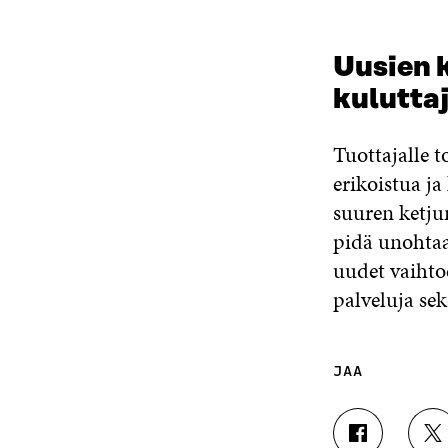
Uusien 
kuluttaj
Tuottajalle 
erikoistua ja
suuren ketjun
pidä unohtaa
uudet vaihto
palveluja sek
JAA
J
J