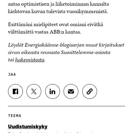
antaa optimistisen ja liiketoiminnan kannalta
kiehtovan kuvan tulevista vuosikymmenistä.
Esittämäni mielipiteet ovat omiani eivätkä
välttämättä vastaa ABB:n kantaa.
Löydät Energiakäänne-blogisarjan muut kirjoitukset
sivun oikeasta reunasta Suosittelemme-osiosta
tai
hakemistosta
.
JAA
J
J
J
J
K
A
A
A
A
O
A
A
A
A
P
F
T
L
S
I
A
W
I
Ä
O
TEEMA
C
I
N
H
I
E
T
K
K
A
Uudistumiskyky
B
T
E
Ö
R