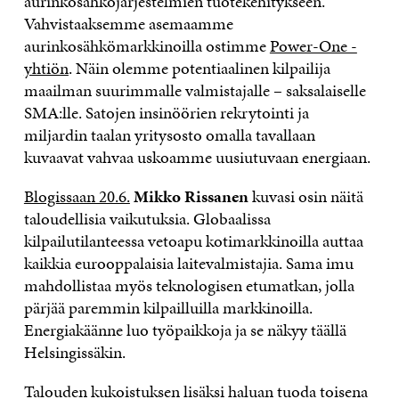
aurinkosähköjärjestelmien tuotekehitykseen.
Vahvistaaksemme asemaamme
aurinkosähkömarkkinoilla ostimme
Power-One -
yhtiön
. Näin olemme potentiaalinen kilpailija
maailman suurimmalle valmistajalle – saksalaiselle
SMA:lle. Satojen insinöörien rekrytointi ja
miljardin taalan yritysosto omalla tavallaan
kuvaavat vahvaa uskoamme uusiutuvaan energiaan.
Blogissaan 20.6.
Mikko Rissanen
kuvasi osin näitä
taloudellisia vaikutuksia. Globaalissa
kilpailutilanteessa vetoapu kotimarkkinoilla auttaa
kaikkia eurooppalaisia laitevalmistajia. Sama imu
mahdollistaa myös teknologisen etumatkan, jolla
pärjää paremmin kilpailluilla markkinoilla.
Energiakäänne luo työpaikkoja ja se näkyy täällä
Helsingissäkin.
Talouden kukoistuksen lisäksi haluan tuoda toisena