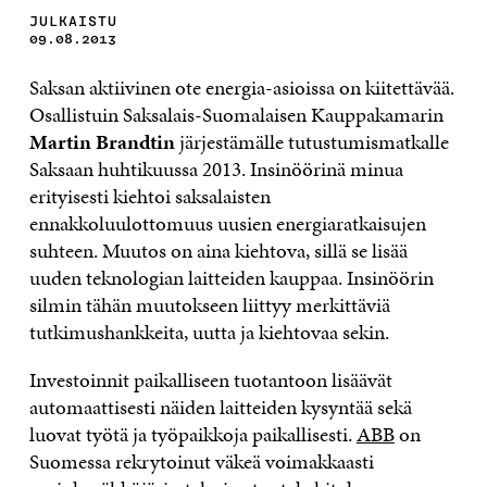
JULKAISTU
09.08.2013
Saksan aktiivinen ote energia-asioissa on kiitettävää.
Osallistuin Saksalais-Suomalaisen Kauppakamarin
Martin Brandtin
järjestämälle tutustumismatkalle
Saksaan huhtikuussa 2013. Insinöörinä minua
erityisesti kiehtoi saksalaisten
ennakkoluulottomuus uusien energiaratkaisujen
suhteen. Muutos on aina kiehtova, sillä se lisää
uuden teknologian laitteiden kauppaa. Insinöörin
silmin tähän muutokseen liittyy merkittäviä
tutkimushankkeita, uutta ja kiehtovaa sekin.
Investoinnit paikalliseen tuotantoon lisäävät
automaattisesti näiden laitteiden kysyntää sekä
luovat työtä ja työpaikkoja paikallisesti.
ABB
on
Suomessa rekrytoinut väkeä voimakkaasti