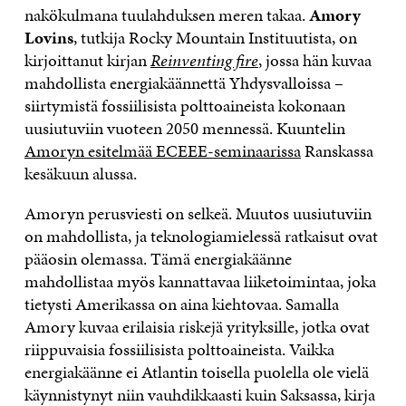
nakökulmana tuulahduksen meren takaa.
Amory
Lovins
, tutkija Rocky Mountain Instituutista, on
kirjoittanut kirjan
Reinventing fire
, jossa hän kuvaa
mahdollista energiakäännettä Yhdysvalloissa –
siirtymistä fossiilisista polttoaineista kokonaan
uusiutuviin vuoteen 2050 mennessä. Kuuntelin
Amoryn esitelmää ECEEE-seminaarissa
Ranskassa
kesäkuun alussa.
Amoryn perusviesti on selkeä. Muutos uusiutuviin
on mahdollista, ja teknologiamielessä ratkaisut ovat
pääosin olemassa. Tämä energiakäänne
mahdollistaa myös kannattavaa liiketoimintaa, joka
tietysti Amerikassa on aina kiehtovaa. Samalla
Amory kuvaa erilaisia riskejä yrityksille, jotka ovat
riippuvaisia fossiilisista polttoaineista. Vaikka
energiakäänne ei Atlantin toisella puolella ole vielä
käynnistynyt niin vauhdikkaasti kuin Saksassa, kirja