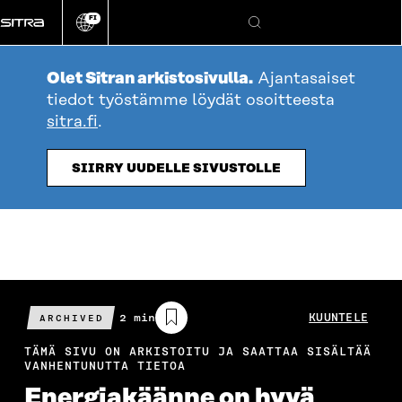
Siirry
FI
suoraan
Vaihda
Hae
sivuston
sisältöön
kieli
Olet Sitran arkistosivulla.
Ajantasaiset
tiedot työstämme löydät osoitteesta
sitra.fi
.
SIIRRY UUDELLE SIVUSTOLLE
Arvioitu
2 min
KUUNTELE
ARCHIVED
lukuaika
TÄMÄ SIVU ON ARKISTOITU JA SAATTAA SISÄLTÄÄ
VANHENTUNUTTA TIETOA
Energiakäänne on hyvä