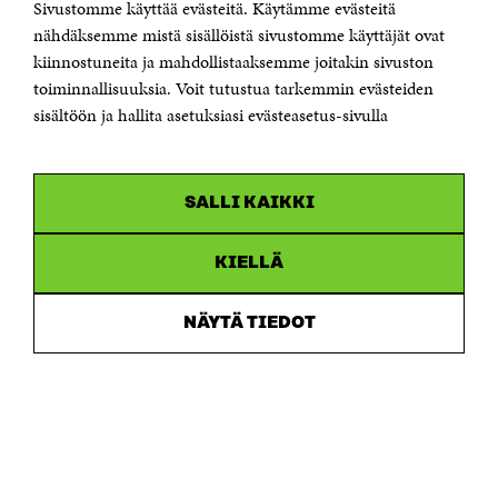
Sivustomme käyttää evästeitä. Käytämme evästeitä
Puhelin +358 294 618 991
Sähköpostiosoite
nähdäksemme mistä sisällöistä sivustomme käyttäjät ovat
etunimi.sukunimi@sitra.fi tai sitra@sitra.fi
kiinnostuneita ja mahdollistaaksemme joitakin sivuston
toiminnallisuuksia. Voit tutustua tarkemmin evästeiden
Saapumisohjeet
sisältöön ja hallita asetuksiasi evästeasetus-sivulla
Y-tunnus 0202132-3
OLEMME NÄISSÄ SOMEISSA
SALLI KAIKKI
Facebook
Avautuu
uudessa
Linkedin
ikkunassa
KIELLÄ
Avautuu
uudessa
Youtube
ikkunassa
Avautuu
NÄYTÄ TIEDOT
uudessa
Instagram
ikkunassa
Avautuu
uudessa
ikkunassa