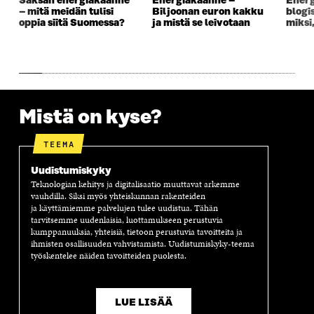
Saksan energiakäänne
Energiakäänne –
Energ
N
A
N
U
– mitä meidän tulisi
Biljoonan euron kakku
blogi
A
S
A
N
oppia siitä Suomessa?
ja mistä se leivotaan
miksi,
S
S
S
A
S
A
S
S
A
A
S
A
Mistä on kyse?
TEEMA
Uudistumiskyky
Teknologian kehitys ja digitalisaatio muuttavat arkemme
vauhdilla. Siksi myös yhteiskunnan rakenteiden
ja käyttämiemme palvelujen tulee uudistua. Tähän
tarvitsemme uudenlaisia, luottamukseen perustuvia
kumppanuuksia, yhteisiä, tietoon perustuvia tavoitteita ja
ihmisten osallisuuden vahvistamista. Uudistumiskyky-teema
työskentelee näiden tavoitteiden puolesta.
LUE LISÄÄ