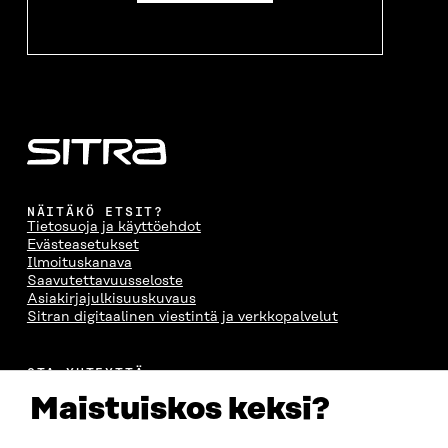
NÄITÄKÖ ETSIT?
Tietosuoja ja käyttöehdot
Evästeasetukset
Ilmoituskanava
Saavutettavuusseloste
Asiakirjajulkisuuskuvaus
Sitran digitaalinen viestintä ja verkkopalvelut
OTA YHTEYTTÄ
Suomen itsenäisyyden juhlarahasto Sitra
Maistuiskos keksi?
Itämerenkatu 11-13, PL 160,
00181 Helsinki