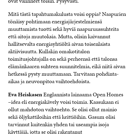
ovat valinneet toisin. Pysyvästi.
Mitä tästä tapahtumakulusta voisi oppia? Naapurien
tönäisy pohtimaan energiajärjestelmiensä
muuttamista tuotti sekä hyviä naapuruussuhteita
että aitoja muutoksia. Mutta, olisin kaivannut
hallitsevalta energiayhtiöltä aivan toisenlaista
aktiivisuutta. Kullakin omakotitalon
toimitusjohtajalla on sekä perheensä että talonsa
elämänkaaren suhteen suunnitelmia, eikä niitä aivan
hetkessä pysty muuttamaan. Tarvitaan pohdinta-
aikaa ja neuvonpitoa vaihtoehdoista.
Eva Heiskasen
Englannista lainaama Open Homes
–idea eli energiakävely voisi toimia. Kaasukaan ei
ollut mahdoton vaihtoehto. Se olisi ollut mainio
sekä öljykattiloihin että keittiöihin. Gasum olisi
tarvinnut kuitenkin yhden tai useampia isoja
käyttäjiä, jotta se olisi rakentanut