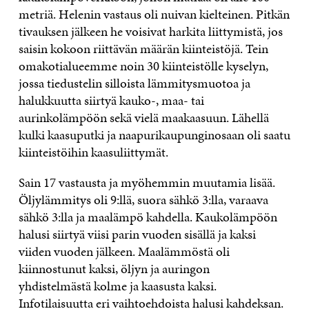
metriä. Helenin vastaus oli nuivan kielteinen. Pitkän
tivauksen jälkeen he voisivat harkita liittymistä, jos
saisin kokoon riittävän määrän kiinteistöjä. Tein
omakotialueemme noin 30 kiinteistölle kyselyn,
jossa tiedustelin silloista lämmitysmuotoa ja
halukkuutta siirtyä kauko-, maa- tai
aurinkolämpöön sekä vielä maakaasuun. Lähellä
kulki kaasuputki ja naapurikaupunginosaan oli saatu
kiinteistöihin kaasuliittymät.
Sain 17 vastausta ja myöhemmin muutamia lisää.
Öljylämmitys oli 9:llä, suora sähkö 3:lla, varaava
sähkö 3:lla ja maalämpö kahdella. Kaukolämpöön
halusi siirtyä viisi parin vuoden sisällä ja kaksi
viiden vuoden jälkeen. Maalämmöstä oli
kiinnostunut kaksi, öljyn ja auringon
yhdistelmästä kolme ja kaasusta kaksi.
Infotilaisuutta eri vaihtoehdoista halusi kahdeksan.