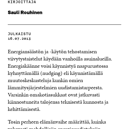
KIRJOITTAJA
Sauli Rouhinen
JULKAISTU
16.07.2013
Energiansäästön ja -käytön tehostamisen
viivytystaistelut käydään vanhoilla asuinalueilla.
Energiakäänne voisi käynnistyä naapurustossa
kyhnyttämällä (nudging) eli käynnistämällä
muutoskeskusteluja kunkin omien
lämmitysjärjestelmien uudistamistarpeesta.
Varsinkin omakotiasukkaat ovat jatkuvasti
kiinnostuneita talojensa teknisestä kunnosta ja
kehittämisestä.
Tosin perheen elämänvaihe määrittää, kuinka
vakavasti mahdollisiin energiauudistuksiin