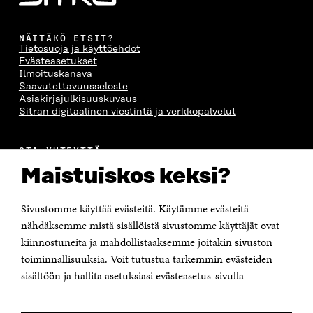
NÄITÄKÖ ETSIT?
Tietosuoja ja käyttöehdot
Evästeasetukset
Ilmoituskanava
Saavutettavuusseloste
Asiakirjajulkisuuskuvaus
Sitran digitaalinen viestintä ja verkkopalvelut
OTA YHTEYTTÄ
Suomen itsenäisyyden juhlarahasto Sitra
Maistuiskos keksi?
Itämerenkatu 11-13, PL 160,
00181 Helsinki
Sivustomme käyttää evästeitä. Käytämme evästeitä
Puhelin +358 294 618 991
Sähköpostiosoite
nähdäksemme mistä sisällöistä sivustomme käyttäjät ovat
etunimi.sukunimi@sitra.fi tai sitra@sitra.fi
kiinnostuneita ja mahdollistaaksemme joitakin sivuston
Saapumisohjeet
toiminnallisuuksia. Voit tutustua tarkemmin evästeiden
sisältöön ja hallita asetuksiasi evästeasetus-sivulla
Y-tunnus 0202132-3