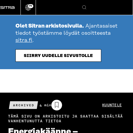
Siirry
FI
suoraan
Vaihda
Hae
sivuston
sisältöön
kieli
Olet Sitran arkistosivulla.
Ajantasaiset
tiedot työstämme löydät osoitteesta
sitra.fi
.
SIIRRY UUDELLE SIVUSTOLLE
Arvioitu
4 min
KUUNTELE
ARCHIVED
lukuaika
TÄMÄ SIVU ON ARKISTOITU JA SAATTAA SISÄLTÄÄ
VANHENTUNUTTA TIETOA
Energiakäänne –