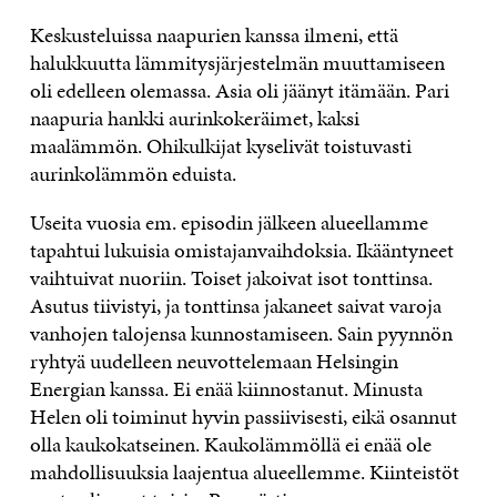
Keskusteluissa naapurien kanssa ilmeni, että
halukkuutta lämmitysjärjestelmän muuttamiseen
oli edelleen olemassa. Asia oli jäänyt itämään. Pari
naapuria hankki aurinkokeräimet, kaksi
maalämmön. Ohikulkijat kyselivät toistuvasti
aurinkolämmön eduista.
Useita vuosia em. episodin jälkeen alueellamme
tapahtui lukuisia omistajanvaihdoksia. Ikääntyneet
vaihtuivat nuoriin. Toiset jakoivat isot tonttinsa.
Asutus tiivistyi, ja tonttinsa jakaneet saivat varoja
vanhojen talojensa kunnostamiseen. Sain pyynnön
ryhtyä uudelleen neuvottelemaan Helsingin
Energian kanssa. Ei enää kiinnostanut. Minusta
Helen oli toiminut hyvin passiivisesti, eikä osannut
olla kaukokatseinen. Kaukolämmöllä ei enää ole
mahdollisuuksia laajentua alueellemme. Kiinteistöt