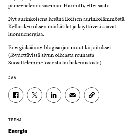
paineenalennusaseman. Harmitti, ettei saatu.
Nyt aurinkoisena kesänä iloitsen aurinkolämmöstä.
Kellarikerroksen märkätilat ja käyttövesi saavat
luomuenergiaa.
Energiakäänne-blogisarjan muut kirjoitukset
(löydettävissä sivun oikeasta reunasta
Suosittelemme-osiosta tai
hakemistosta
)
JAA
J
J
J
J
K
A
A
A
A
O
A
A
A
A
P
F
T
L
S
I
A
W
I
Ä
O
TEEMA
C
I
N
H
I
E
T
K
K
A
Energia
B
T
E
Ö
R