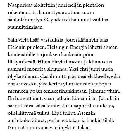
Naapurissa aloiteltiin juuri neljän pientalon
rakentamista, lämmitysmuotona suora
sähkölämmitys. Grynderi ei halunnut vaihtaa
suunnitelmiaan.
Sain vielä lisää vastauksia, joten käännyin taas
Helenin puoleen. Helsingin Energia lähetti alueen
kiinteistöille tarjouksen kaukolämpöön
liittymisestä. Hinta hirvitti monia ja kiinnostus
sammui monelta alkuunsa. Yksi ehti juuri uusia
öljykattilansa, yksi ilmoitti jäävänsä eläkkeelle, eikä
enää investoi, yksi kertoi ylimääräisten rahojen
menneen pojan omakotihankintaan. Jäimme yksin.
En luovuttanut, vaan jatkoin kinuamista. Jos olisin
saanut edes kaksi kiinteistöä naapurista mukaan,
olisi liittymä tullut. Eipä tullut. Asensin
aurinkokeräimet, purin avotakan ja hankin tilalle
NunnaUunin varaavan injektoritakan.