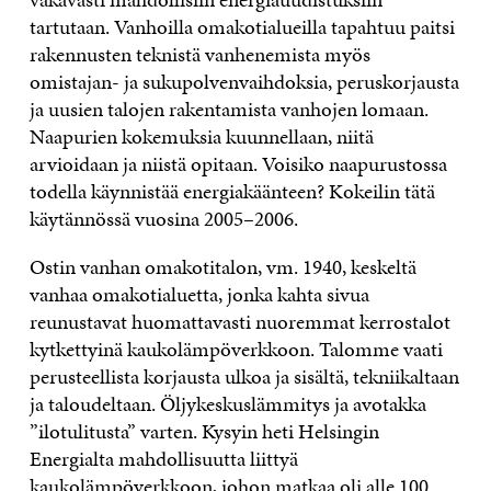
tartutaan. Vanhoilla omakotialueilla tapahtuu paitsi
rakennusten teknistä vanhenemista myös
omistajan- ja sukupolvenvaihdoksia, peruskorjausta
ja uusien talojen rakentamista vanhojen lomaan.
Naapurien kokemuksia kuunnellaan, niitä
arvioidaan ja niistä opitaan. Voisiko naapurustossa
todella käynnistää energiakäänteen? Kokeilin tätä
käytännössä vuosina 2005–2006.
Ostin vanhan omakotitalon, vm. 1940, keskeltä
vanhaa omakotialuetta, jonka kahta sivua
reunustavat huomattavasti nuoremmat kerrostalot
kytkettyinä kaukolämpöverkkoon. Talomme vaati
perusteellista korjausta ulkoa ja sisältä, tekniikaltaan
ja taloudeltaan. Öljykeskuslämmitys ja avotakka
”ilotulitusta” varten. Kysyin heti Helsingin
Energialta mahdollisuutta liittyä
kaukolämpöverkkoon, johon matkaa oli alle 100