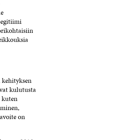
)
le
legitiimi
rikohtaisiin
heikkouksia
n kehityksen
vat kulutusta
, kuten
äminen,
avoite on