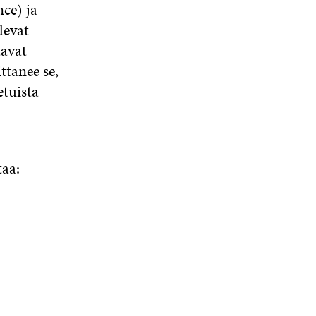
ce) ja
levat
tavat
ttanee se,
etuista
aa: