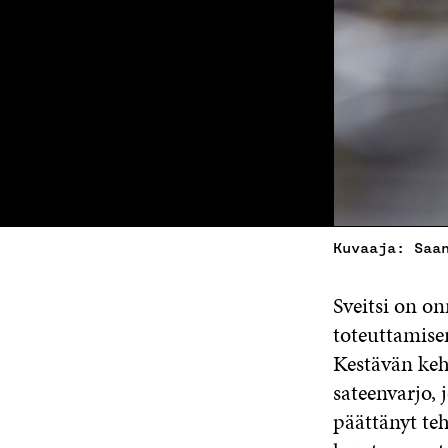
Kuvaaja: Saa
Sveitsi on on
toteuttamisen
Kestävän keh
sateenvarjo, 
päättänyt te