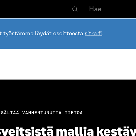
ot työstämme löydät osoitteesta
sitra.fi
.
ISÄLTÄÄ VANHENTUNUTTA TIETOA
eitsistä mallia kestäv