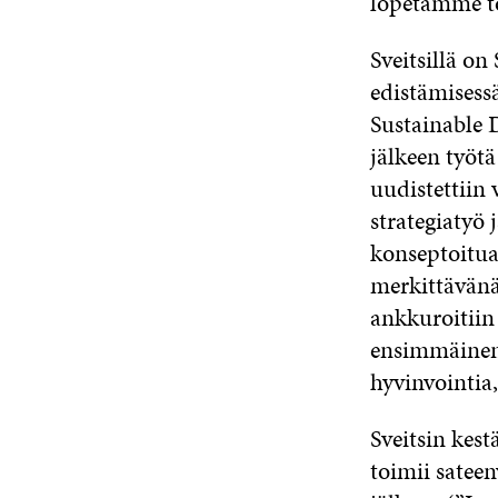
lopetamme toi
Sveitsillä o
edistämisess
Sustainable 
jälkeen työtä
uudistettiin 
strategiatyö 
konseptoitua
merkittävänä
ankkuroitiin 
ensimmäinen a
hyvinvointia,
Sveitsin kest
toimii sateen