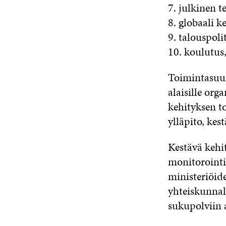
7. julkinen t
8. globaali k
9. talouspoli
10. koulutus,
Toimintasuu
alaisille org
kehityksen t
ylläpito, kes
Kestävä kehit
monitorointi
ministeriöide
yhteiskunnall
sukupolviin 