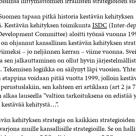
siinsa liittymättömien irrallisten strategioiden s
n Suomen tapaan pitkä historia kestävän kehityksen
ä. Kestävän kehityksen toimikunta
ISDC
(Inter-de
Development Committee) aloitti työnsä vuonna 19
 on ohjannut kansallinen kestävän kehityksen strat
viimeksi – jo neljännen kerran – viime vuonna. Svei
ja sen jalkauttaminen on ollut hyvin järjestelmällist
. Tekemisen logiikka on säilynyt läpi vuosien. Yht
 etappina voidaan pitää vuotta 1999, jolloin kestä
perustuslakiin, sen kahteen eri artiklaan (art 2 ja 73
lkaa lauseella ”valtion tarkoituksena on edistää y
 kestävää kehitystä…”.
ävän kehityksen strategia on kaikkien strategioiden ”
varjona muille kansallisille strategioille. Se on hal