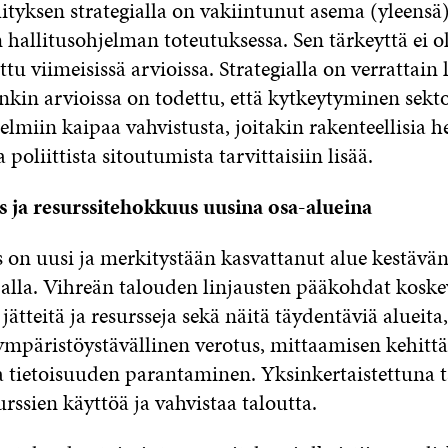
ityksen strategialla on vakiintunut asema (yleensä
 hallitusohjelman toteutuksessa. Sen tärkeyttä ei o
ttu viimeisissä arvioissa. Strategialla on verrattain 
nkin arvioissa on todettu, että kytkeytyminen sekto
elmiin kaipaa vahvistusta, joitakin rakenteellisia 
a poliittista sitoutumista tarvittaisiin lisää.
s ja resurssitehokkuus uusina osa-alueina
s on uusi ja merkitystään kasvattanut alue kestävä
 alla. Vihreän talouden linjausten pääkohdat koske
 jätteitä ja resursseja sekä näitä täydentäviä alueita
 ympäristöystävällinen verotus, mittaamisen kehitt
ja tietoisuuden parantaminen. Yksinkertaistettuna t
rssien käyttöä ja vahvistaa taloutta.