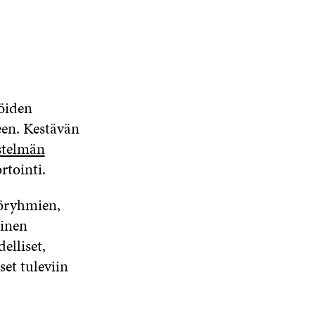
öiden
een. Kestävän
estelmän
rtointi.
yöryhmien,
linen
elliset,
et tuleviin