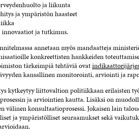
erveydenhuolto ja liikunta
ehitys ja ympäristön haasteet
tiikka
 innovaatiot ja tutkimus.
nnitelmassa annetaan myös mandaatteja ministeri
anisaatioille konkreettisten hankkeiden toteuttamis
oimiston tärkeimpiä tehtäviä ovat
indikaattorijärj
tävyyden kansallinen monitorointi, arviointi ja rapo
ys kytkeytyy liittovaltion politiikkaan erilaisten t
prosessin ja arviointien kautta. Lisäksi on muodol
n välinen konsultaatioprosessi. Jokaisen lain taloud
iset ja ympäristölliset seuraamukset sekä vaikutuks
arvioidaan.