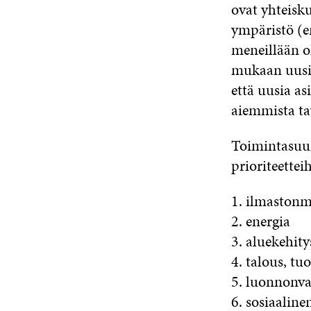
ovat yhteisku
ympäristö (e
meneillään ol
mukaan uusia 
että uusia as
aiemmista tav
Toimintasuun
prioriteette
1. ilmastonm
2. energia
3. aluekehity
4. talous, tu
5. luonnonva
6. sosiaalin