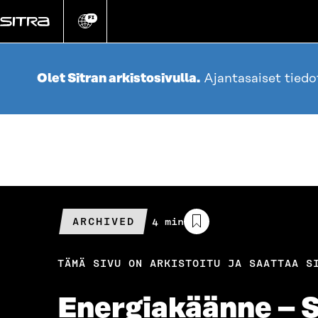
Siirry
suoraan
FI
Vaihda
sivuston
sisältöön
kieli
Olet Sitran arkistosivulla.
Ajantasaiset tied
ARCHIVED
Arvioitu
4 min
lukuaika
TÄMÄ SIVU ON ARKISTOITU JA SAATTAA S
Energiakäänne – Sv