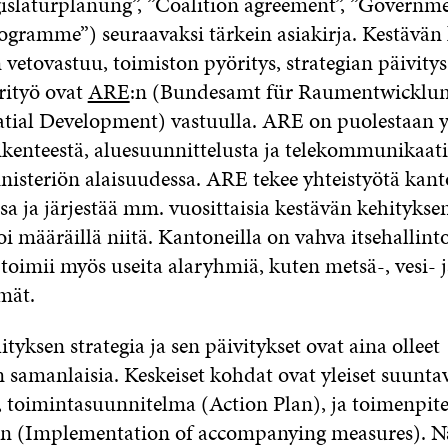
gislaturplanung”, ”Coalition agreement”, ”Governme
programme”) seuraavaksi tärkein asiakirja. Kestävän
etovastuu, toimiston pyöritys, strategian päivitys
rityö ovat
ARE
:n (Bundesamt für Raumentwicklun
patial Development) vastuulla. ARE on puolestaan 
iikenteestä, aluesuunnittelusta ja telekommunikaat
nisteriön alaisuudessa. ARE tekee yhteistyötä kant
sa ja järjestää mm. vuosittaisia kestävän kehitykse
oi määräillä niitä. Kantoneilla on vahva itsehallin
toimii myös useita alaryhmiä, kuten metsä-, vesi- j
mät.
tyksen strategia ja sen päivitykset ovat aina olleet
 samanlaisia. Keskeiset kohdat ovat yleiset suuntav
, toimintasuunnitelma (Action Plan), ja toimenpit
en (Implementation of accompanying measures). 