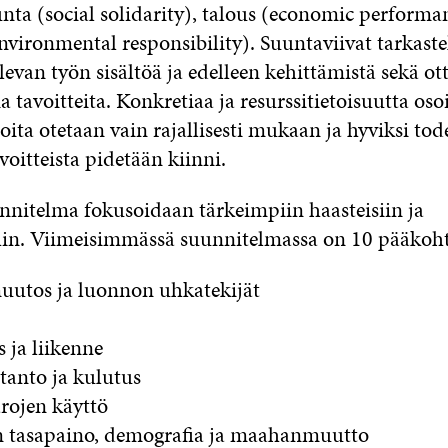
nta (social solidarity), talous (economic performan
nvironmental responsibility). Suuntaviivat tarkaste
evan työn sisältöä ja edelleen kehittämistä sekä ot
tavoitteita. Konkretiaa ja resurssitietoisuutta osoi
ioita otetaan vain rajallisesti mukaan ja hyviksi tod
oitteista pidetään kiinni.
nitelma fokusoidaan tärkeimpiin haasteisiin ja
ihin. Viimeisimmässä suunnitelmassa on 10 pääkoht
uutos ja luonnon uhkatekijät
s ja liikenne
otanto ja kulutus
rojen käyttö
en tasapaino, demografia ja maahanmuutto