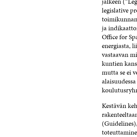
jälkeen (”Le
legislative 
toimikunnan v
ja indikaatto
Office for S
energiasta, l
vastaavan mi
kuntien kans
mutta se ei v
alaisuudessa 
koulutusryh
Kestävän kehi
rakenteeltaan
(Guidelines)
toteuttamin