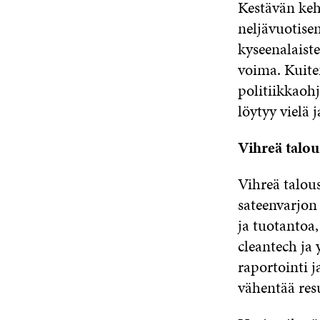
Kestävän keh
neljävuotisen
kyseenalaiste
voima. Kuite
politiikkaohj
löytyy vielä j
Vihreä talou
Vihreä talou
sateenvarjon
ja tuotantoa,
cleantech ja
raportointi 
vähentää resu