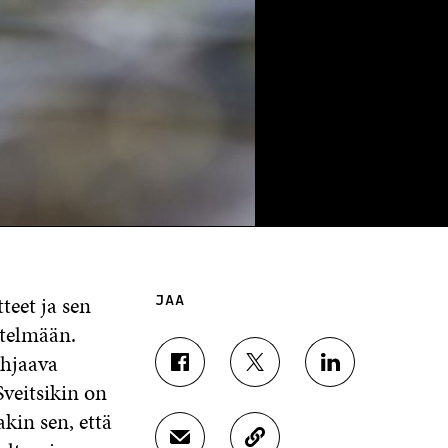
teet ja sen
JAA
stelmään.
ohjaava
J
J
J
Sveitsikin on
A
A
A
A
A
A
kin sen, että
F
T
L
J
K