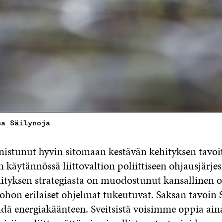
na Säilynoja
nistunut hyvin sitomaan kestävän kehityksen tavoit
 käytännössä liittovaltion poliittiseen ohjausjärje
ityksen strategiasta on muodostunut kansallinen 
johon erilaiset ohjelmat tukeutuvat. Saksan tavoin 
hdä energiakäänteen. Sveitsistä voisimme oppia aina