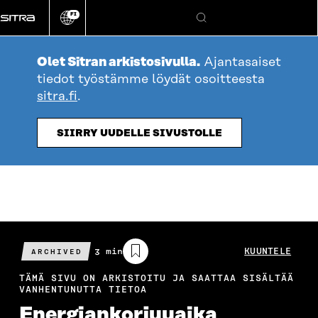
Siirry
FI
suoraan
Vaihda
Hae
sivuston
sisältöön
kieli
Olet Sitran arkistosivulla.
Ajantasaiset
tiedot työstämme löydät osoitteesta
sitra.fi
.
SIIRRY UUDELLE SIVUSTOLLE
Arvioitu
3 min
KUUNTELE
ARCHIVED
lukuaika
TÄMÄ SIVU ON ARKISTOITU JA SAATTAA SISÄLTÄÄ
VANHENTUNUTTA TIETOA
Energiankorjuuaika