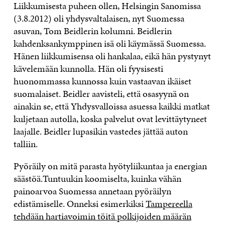
Liikkumisesta puheen ollen, Helsingin Sanomissa
(3.8.2012) oli yhdysvaltalaisen, nyt Suomessa
asuvan, Tom Beidlerin kolumni. Beidlerin
kahdenksankymppinen isä oli käymässä Suomessa.
Hänen liikkumisensa oli hankalaa, eikä hän pystynyt
kävelemään kunnolla. Hän oli fyysisesti
huonommassa kunnossa kuin vastaavan ikäiset
suomalaiset. Beidler aavisteli, että osasyynä on
ainakin se, että Yhdysvalloissa asuessa kaikki matkat
kuljetaan autolla, koska palvelut ovat levittäytyneet
laajalle. Beidler lupasikin vastedes jättää auton
talliin.
Pyöräily on mitä parasta hyötyliikuntaa ja energian
säästöä.Tuntuukin koomiselta, kuinka vähän
painoarvoa Suomessa annetaan pyöräilyn
edistämiselle. Onneksi esimerkiksi
Tampereella
tehdään hartiavoimin töitä polkijoiden määrän