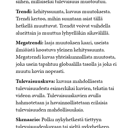
siihen, millaiseksi tulevaisuus muotoutuu.
Trendi:
kehityssuunta, kuvaus muutoksesta.
Trendi kertoo, mihin suuntaan asiat tällä
hetkellä muuttuvat. Trendit voivat vaihdella
alueittain ja muuttua lyhyelläkin aikavälillä.
Megatrendi:
laaja muutoksen kaari, useista
ilmiöistä koostuva yleinen kehityssuunta.
Megatrendi kuvaa yhteiskunnallista muutosta,
joka usein tapahtuu globaalilla tasolla ja joka ei
muutu kovin nopeasti.
Tulevaisuuskuva:
kuvaus mahdollisesta
tulevaisuudesta esimerkiksi kuvien, tekstin tai
videon avulla. Tulevaisuuskuvien avulla
hahmotetaan ja havainnollistetaan erilaisia
tulevaisuuden mahdollisuuksia.
Skenaario:
Polku nykyhetkestä tiettyyn
tulevaisuudenkuvaan tai sieltä nykyhetkeen.