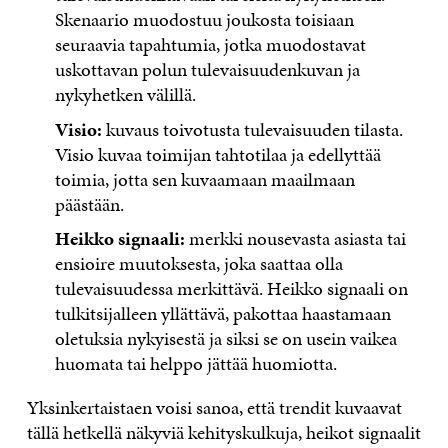
Skenaario muodostuu joukosta toisiaan
seuraavia tapahtumia, jotka muodostavat
uskottavan polun tulevaisuudenkuvan ja
nykyhetken välillä.
Visio:
kuvaus toivotusta tulevaisuuden tilasta.
Visio kuvaa toimijan tahtotilaa ja edellyttää
toimia, jotta sen kuvaamaan maailmaan
päästään.
Heikko signaali:
merkki nousevasta asiasta tai
ensioire muutoksesta, joka saattaa olla
tulevaisuudessa merkittävä. Heikko signaali on
tulkitsijalleen yllättävä, pakottaa haastamaan
oletuksia nykyisestä ja siksi se on usein vaikea
huomata tai helppo jättää huomiotta.
Yksinkertaistaen voisi sanoa, että trendit kuvaavat
tällä hetkellä näkyviä kehityskulkuja, heikot signaalit