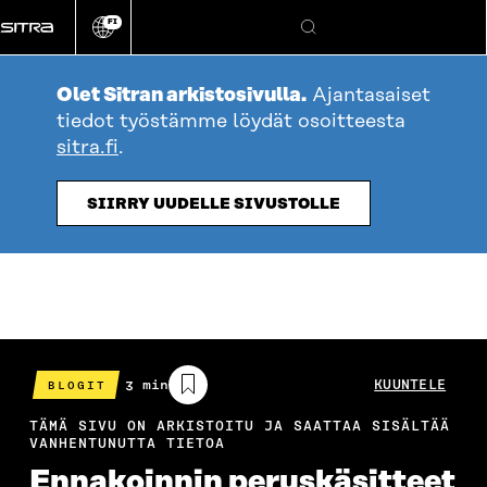
Siirry
FI
suoraan
Vaihda
Hae
sivuston
sisältöön
kieli
Olet Sitran arkistosivulla.
Ajantasaiset
tiedot työstämme löydät osoitteesta
sitra.fi
.
SIIRRY UUDELLE SIVUSTOLLE
Arvioitu
3 min
KUUNTELE
BLOGIT
lukuaika
TÄMÄ SIVU ON ARKISTOITU JA SAATTAA SISÄLTÄÄ
VANHENTUNUTTA TIETOA
Ennakoinnin peruskäsitteet