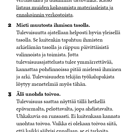
listaus muiden kokoamista materiaaleista ja
ennakoinnin verkostoista
.
Mieti muutosta ihmisen tasolla.
Tulevaisuutta ajatellaan helposti hyvin yleisellä
tasolla. Se kuitenkin tapahtuu ihmisten
arkielämän tasolla ja riippuu päivittäisistä
valinnoista ja toimista. Jotta
tulevaisuusajattelusta tulee ymmärrettävää,
kannattaa pohdinnoissa pitää mielessä ihminen
ja arki. Tulevaisuuden tekijän työkalupakista
löytyy menetelmiä myös tähän.
Älä unohda toivoa.
Tulevaisuus saattaa näyttää tällä hetkellä
epävarmalta, pelottavalta, jopa ahdistavalta.
Uhkakuvia on runsaasti. Ei kuitenkaan kannata
unohtaa toivoa. Vaikka ei olekaan toivoa siitä,
että kaikki säilyisi ennallaan, se ei tarkoita,