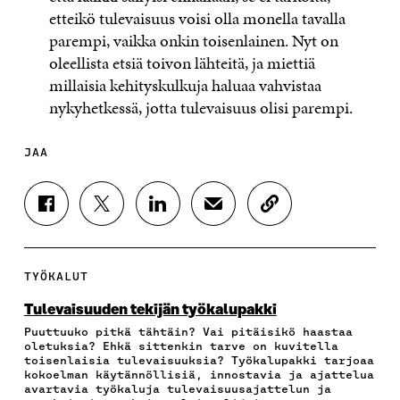
etteikö tulevaisuus voisi olla monella tavalla
parempi, vaikka onkin toisenlainen. Nyt on
oleellista etsiä toivon lähteitä, ja miettiä
millaisia kehityskulkuja haluaa vahvistaa
nykyhetkessä, jotta tulevaisuus olisi parempi.
JAA
J
J
J
J
K
A
A
A
A
O
A
A
A
A
P
F
T
L
S
I
A
W
I
Ä
O
TYÖKALUT
C
I
N
H
I
E
T
K
K
A
Tulevaisuuden tekijän työkalupakki
B
T
E
Ö
R
Puuttuuko pitkä tähtäin? Vai pitäisikö haastaa
O
E
D
P
T
oletuksia? Ehkä sittenkin tarve on kuvitella
O
R
I
O
I
toisenlaisia tulevaisuuksia? Työkalupakki tarjoaa
K
I
N
S
K
kokoelman käytännöllisiä, innostavia ja ajattelua
I
S
I
T
K
avartavia työkaluja tulevaisuusajattelun ja