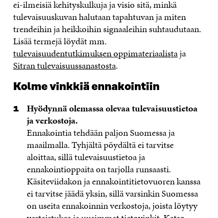
ei-ilmeisiä kehityskulkuja ja visio sitä, minkä
tulevaisuuskuvan halutaan tapahtuvan ja miten
trendeihin ja heikkoihin signaaleihin suhtaudutaan.
Lisää termejä löydät mm.
tulevaisuudentutkimuksen oppimateriaalista
ja
Sitran tulevaisuussanastosta
.
Kolme vinkkiä ennakointiin
Hyödynnä olemassa olevaa tulevaisuustietoa
ja verkostoja.
Ennakointia tehdään paljon Suomessa ja
maailmalla. Tyhjältä pöydältä ei tarvitse
aloittaa, sillä tulevaisuustietoa ja
ennakointioppaita on tarjolla runsaasti.
Käsiteviidakon ja ennakointitietovuoren kanssa
ei tarvitse jäädä yksin, sillä varsinkin Suomessa
on useita ennakoinnin verkostoja, joista löytyy
vertaistukea ja uusimmat tietovinkit. Katso