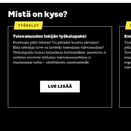
A
A
S
A
Mistä on kyse?
TYÖKALUT
Tulevaisuuden tekijän työkalupakki
Enn
Puuttuuko pitkä tähtäin? Vai pitäisikö haastaa oletuksia?
Tämä
Ehkä sittenkin tarve on kuvitella toisenlaisia tulevaisuuksia?
pitk
Työkalupakki tarjoaa kokoelman käytännöllisiä, innostavia ja
Tuot
ajattelua avartavia työkaluja tulevaisuusajattelun ja
enna
ennakoinnin tueksi – aloittelijoista asiantuntijoille.
orga
tule
LUE LISÄÄ