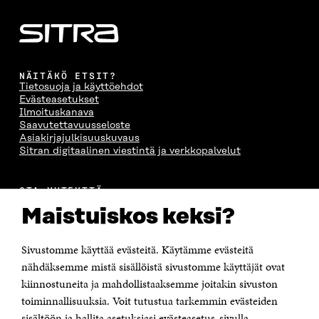
NÄITÄKÖ ETSIT?
Tietosuoja ja käyttöehdot
Evästeasetukset
Ilmoituskanava
Saavutettavuusseloste
Asiakirjajulkisuuskuvaus
Sitran digitaalinen viestintä ja verkkopalvelut
OTA YHTEYTTÄ
Suomen itsenäisyyden juhlarahasto Sitra
Maistuiskos keksi?
Itämerenkatu 11-13, PL 160,
00181 Helsinki
Sivustomme käyttää evästeitä. Käytämme evästeitä
Puhelin +358 294 618 991
Sähköpostiosoite
nähdäksemme mistä sisällöistä sivustomme käyttäjät ovat
etunimi.sukunimi@sitra.fi tai sitra@sitra.fi
kiinnostuneita ja mahdollistaaksemme joitakin sivuston
Saapumisohjeet
toiminnallisuuksia. Voit tutustua tarkemmin evästeiden
sisältöön ja hallita asetuksiasi evästeasetus-sivulla