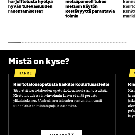
harjoittelusta hyötyä
metsäpaneeli tukee
kannu
K
U
K
K
hyvän tulevaisuuden
metsien käytön
kiert
U
N
U
K
rakentamisessa?
kestävyyttä parantavia
kehit
N
A
N
U
toimia
markk
A
S
A
N
S
S
S
A
S
A
S
S
A
A
S
A
Mistä on kyse?
HANKE
Kiertotalousopetusta kaikille koulutusasteille
Kie
Sitra etsii kiertotalouden opetuskokonaisuuksien toteuttajia.
Kier
Kiertotaloudessa hyvinvoinnin kasvu ei enää perustu
ja r
ylikulutukseen. Uudenlaisen talouden syntyminen vaatii
jatk
uudenlaisia toimintatapoja ja osaamista.
olev
pitk
käyt