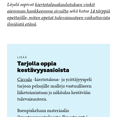
Löydä sopivat
kiertotalouskoulutuksen vinkit
aiemman hankkeemme sivuilta
sekä katso
14 tärppiä
opettajille, miten opetat tulevaisuuteen vaikuttavista
ilmiöistä etänä
.
LISÄÄ
Tarjolla oppia
kestävyysasioista
Circula
-kiertotalous- ja yrittäjyyspeli
tarjoaa pelaajille malleja vastuulliseen
liiketoimintaan ja näköalaa kestävään
tulevaisuuteen.
Itseopiskeluun materiaalia
ilmastonmuutoksesta:
Ilmasto.nyt
/