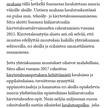
mukaan
tällä hetkellä Suomessa koulutetaan nuoria
väärille aloille. Uutisen mukaan koulutuskentässä
on pulaa mm. tekoäly- ja kiertotalousosaamisessa.
Sitra aloitti Suomen hiilineutraalin
kiertotaloustulevaisuuden rakentamisen vuonna
2015. Kiertotaloustyön alusta asti oli selvää, että
muutos edellyttää muutoksia kaikilla yhteiskunnan
sektoreilla, eri aloilla ja erilaisten ammattilaisten
osaamisessa.
Jotta yhteiskunnan muutokset olisivat mahdollisia,
Sitra alkoi vuonna 2017 rahoittaa
kiertotalousopetuksen kehittämistä
kouluissa ja
oppilaitoksissa, tavoitteena synnyttää
oppimateriaaleja ja kannustaa eri aloilla opiskelevia
nuoria yhdistämään opintoihinsa hiilineutraalin
kiertotalouden opit. Noin neljän miljoonan euron
rahoituksella saatiin aikaiseksi
koulutuspolku
, joka