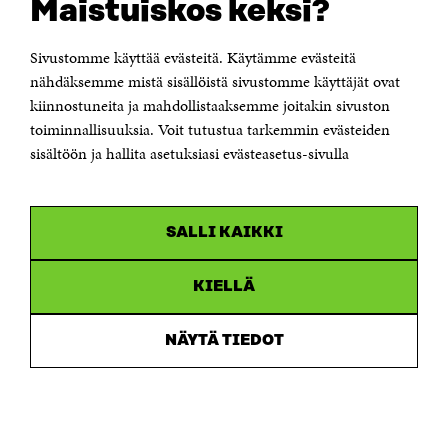
Maistuiskos keksi?
Itämerenkatu 11-13, PL 160,
00181 Helsinki
Sivustomme käyttää evästeitä. Käytämme evästeitä
Puhelin +358 294 618 991
Sähköpostiosoite
nähdäksemme mistä sisällöistä sivustomme käyttäjät ovat
etunimi.sukunimi@sitra.fi tai sitra@sitra.fi
kiinnostuneita ja mahdollistaaksemme joitakin sivuston
toiminnallisuuksia. Voit tutustua tarkemmin evästeiden
Saapumisohjeet
sisältöön ja hallita asetuksiasi evästeasetus-sivulla
Y-tunnus 0202132-3
OLEMME NÄISSÄ SOMEISSA
SALLI KAIKKI
Facebook
Avautuu
uudessa
Linkedin
ikkunassa
KIELLÄ
Avautuu
uudessa
Youtube
ikkunassa
Avautuu
NÄYTÄ TIEDOT
uudessa
Instagram
ikkunassa
Avautuu
uudessa
ikkunassa