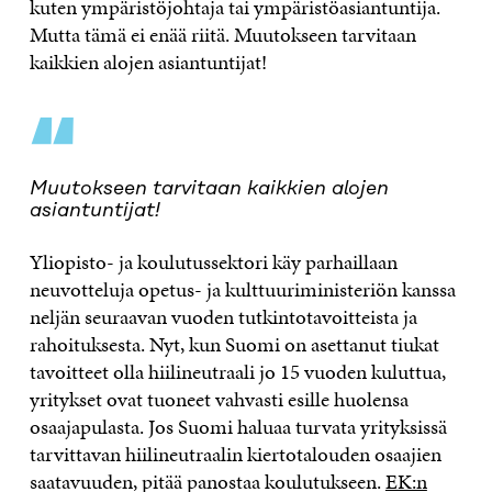
kuten ympäristöjohtaja tai ympäristöasiantuntija.
Mutta tämä ei enää riitä. Muutokseen tarvitaan
kaikkien alojen asiantuntijat!
“
Muutokseen tarvitaan kaikkien alojen
asiantuntijat!
Yliopisto- ja koulutussektori käy parhaillaan
neuvotteluja opetus- ja kulttuuriministeriön kanssa
neljän seuraavan vuoden tutkintotavoitteista ja
rahoituksesta. Nyt, kun Suomi on asettanut tiukat
tavoitteet olla hiilineutraali jo 15 vuoden kuluttua,
yritykset ovat tuoneet vahvasti esille huolensa
osaajapulasta. Jos Suomi haluaa turvata yrityksissä
tarvittavan hiilineutraalin kiertotalouden osaajien
saatavuuden, pitää panostaa koulutukseen.
EK:n