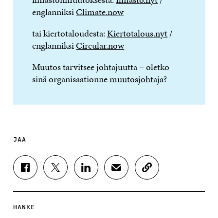
englanniksi
Climate.now
tai kiertotaloudesta:
Kiertotalous.nyt
/
englanniksi
Circular.now
Muutos tarvitsee johtajuutta – oletko
sinä organisaationne
muutosjohtaja
?
JAA
J
J
J
J
K
A
A
A
A
O
A
A
A
A
P
F
T
L
S
I
A
W
I
Ä
O
HANKE
C
I
N
H
I