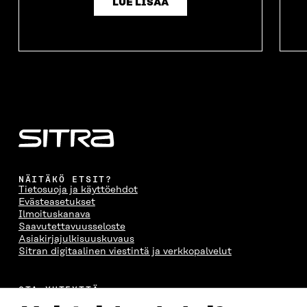
LUE LISÄÄ
NÄITÄKÖ ETSIT?
Tietosuoja ja käyttöehdot
Evästeasetukset
Ilmoituskanava
Saavutettavuusseloste
Asiakirjajulkisuuskuvaus
Sitran digitaalinen viestintä ja verkkopalvelut
OTA YHTEYTTÄ
Suomen itsenäisyyden juhlarahasto Sitra