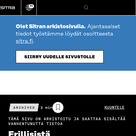
Siirry
FI
suoraan
Vaihda
Hae
sivuston
sisältöön
kieli
Olet Sitran arkistosivulla.
Ajantasaiset
tiedot työstämme löydät osoitteesta
sitra.fi
.
SIIRRY UUDELLE SIVUSTOLLE
Arvioitu
3 min
KUUNTELE
ARCHIVED
lukuaika
TÄMÄ SIVU ON ARKISTOITU JA SAATTAA SISÄLTÄÄ
VANHENTUNUTTA TIETOA
Erillisistä