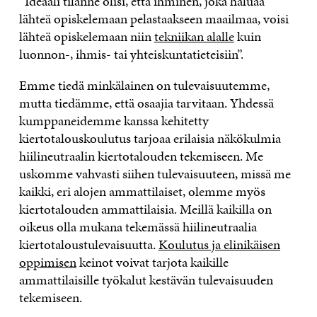
”Ideaali tilanne olisi, että ihminen, joka haluaa
lähteä opiskelemaan pelastaakseen maailmaa, voisi
lähteä opiskelemaan niin
tekniikan alalle
kuin
luonnon-, ihmis- tai yhteiskuntatieteisiin”.
Emme tiedä minkälainen on tulevaisuutemme,
mutta tiedämme, että osaajia tarvitaan. Yhdessä
kumppaneidemme kanssa kehitetty
kiertotalouskoulutus tarjoaa erilaisia näkökulmia
hiilineutraalin kiertotalouden tekemiseen. Me
uskomme vahvasti siihen tulevaisuuteen, missä me
kaikki, eri alojen ammattilaiset, olemme myös
kiertotalouden ammattilaisia. Meillä kaikilla on
oikeus olla mukana tekemässä hiilineutraalia
kiertotaloustulevaisuutta.
Koulutus ja elinikäisen
oppimisen
keinot voivat tarjota kaikille
ammattilaisille työkalut kestävän tulevaisuuden
tekemiseen.