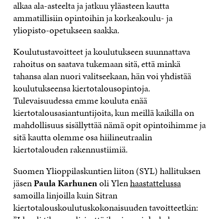
alkaa ala-asteelta ja jatkuu yläasteen kautta
ammatillisiin opintoihin ja korkeakoulu- ja
yliopisto-opetukseen saakka.
Koulutustavoitteet ja koulutukseen suunnattava
rahoitus on saatava tukemaan sitä, että minkä
tahansa alan nuori valitseekaan, hän voi yhdistää
koulutukseensa kiertotalousopintoja.
Tulevaisuudessa emme kouluta enää
kiertotalousasiantuntijoita, kun meillä kaikilla on
mahdollisuus sisällyttää nämä opit opintoihimme ja
sitä kautta olemme osa hiilineutraalin
kiertotalouden rakennustiimiä.
Suomen Ylioppilaskuntien liiton (SYL) hallituksen
jäsen
Paula Karhunen
oli Ylen
haastattelussa
samoilla linjoilla kuin Sitran
kiertotalouskoulutuskokonaisuuden tavoitteetkin: