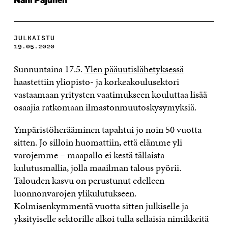
Nani Pajunen
JULKAISTU
19.05.2020
Sunnuntaina 17.5.
Ylen pääuutislähetyksessä
haastettiin yliopisto- ja korkeakoulusektori
vastaamaan yritysten vaatimukseen kouluttaa lisää
osaajia ratkomaan ilmastonmuutoskysymyksiä.
Ympäristöherääminen tapahtui jo noin 50 vuotta
sitten. Jo silloin huomattiin, että elämme yli
varojemme – maapallo ei kestä tällaista
kulutusmallia, jolla maailman talous pyörii.
Talouden kasvu on perustunut edelleen
luonnonvarojen ylikulutukseen.
Kolmisenkymmentä vuotta sitten julkiselle ja
yksityiselle sektorille alkoi tulla sellaisia nimikkeitä