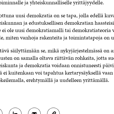
minnalle ja yhteiskunnalliselle yrittäjyydelle.
ottuna uusi demokratia on se tapa, jolla edellä kuv
eiskunnan ja edustuksellisen demokratian haasteis
e ei ole uusi demokratiamalli tai demokratiateoria
lle, miten vanhoja rakenteita ja toimintatapoja on u
ttävä säilyttämään se, mikä nykyjärjestelmässä on a
usten on samalla oltava riittävän rohkeita, jotta 
eiskunta ja demokratia voidaan onnistuneesti päivi
ä ei kuitenkaan voi tapahtua kertarysäyksellä vaan 
keilemalla, erehtymällä ja uudelleen yrittämällä.