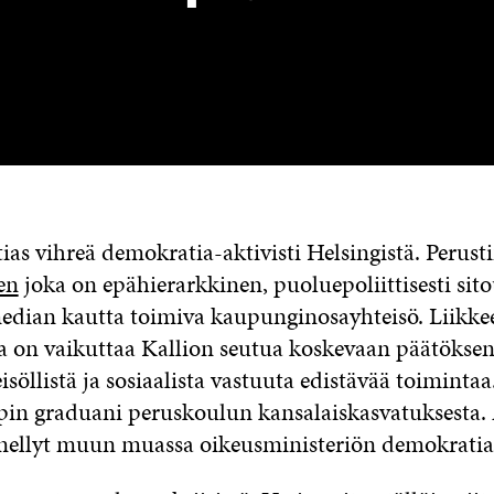
as vihreä demokratia-aktivisti Helsingistä. Perusti
en
joka on epähierarkkinen, puoluepoliittisesti si
median kautta toimiva kaupunginosayhteisö. Liikke
a on vaikuttaa Kallion seutua koskevaan päätökse
eisöllistä ja sosiaalista vastuuta edistävää toiminta
opin graduani peruskoulun kansalaiskasvatuksesta
nellyt muun muassa oikeusministeriön demokratia