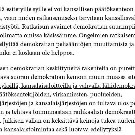
lä esitetyille syille ei voi kansallisen päätöksenteon
 vaan niiden ratkaisemiseksi tarvitaan kansallisval
teistyötä. Ratkaisun avaimet demokratian suurimpii
uolimatta omissa käsissämme. Ongelmien ratkaise
ellyttää demokratian pelisääntöjen muuttamista ja 
mikä ei koskaan ole helppoa.
sen demokratian keskittyneitä rakenteita on purett
tava suoran demokratian keinoin muun muassa sito
ksillä, kansalaisaloitteilla ja vahvalla lähidemokra
päätöksentekijöiden, virkamiesten, puolueiden,
rjestöjen ja kansalaisjärjestöjen on tultava ulos p
an ja tehtävä toiminnastaan radikaalisti demokraat
Julkisen vallan on keksittävä keinoja tukea uudenl
a kansalaistoimintaa sekä luotava edellytyksiä