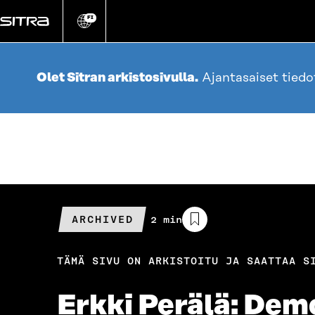
Siirry
suoraan
FI
Vaihda
sivuston
sisältöön
kieli
Olet Sitran arkistosivulla.
Ajantasaiset tied
ARCHIVED
Arvioitu
2 min
lukuaika
TÄMÄ SIVU ON ARKISTOITU JA SAATTAA S
Erkki Perälä: Dem