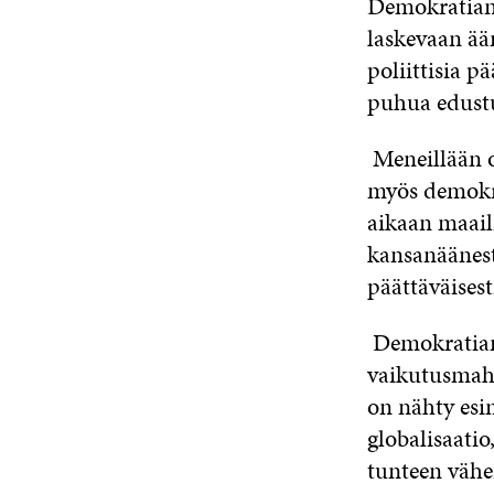
Demokratian 
laskevaan ää
poliittisia 
puhua edustu
Meneillään o
myös demokra
aikaan maail
kansanäänest
päättäväises
Demokratian 
vaikutusmahd
on nähty esi
globalisaati
tunteen vähe