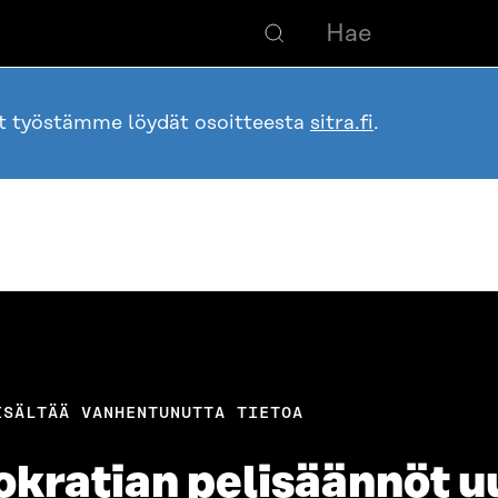
ot työstämme löydät osoitteesta
sitra.fi
.
ISÄLTÄÄ VANHENTUNUTTA TIETOA
okratian pelisäännöt u