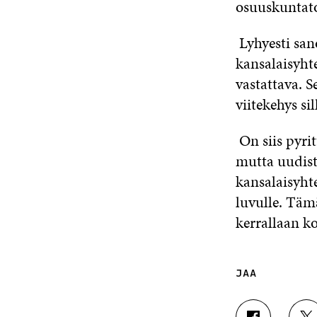
osuuskuntatoi
Lyhyesti san
kansalaisyht
vastattava. S
viitekehys si
On siis pyri
mutta uudist
kansalaisyht
luvulle. Täm
kerrallaan ko
JAA