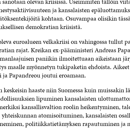
sanotaan olevan kriisissä. Useimmiten tällöin viit
nestysaktiivisuuteen ja kansalaisten epäluottamuk
päätöksentekijöitä kohtaan. Osuvampaa olisikin täss
ksellisen demokratian kriisistä.
leva euroalueen velkakriisi on vahingossa tullut pa
tian rajat. Kreikan ex-pääministeri Andreas Papa
manlaajuisen paniikin ilmoitettuaan aikeistaan jär
ys maalle myönnetyn tukipaketin ehdoista. Aikeet 
ti ja Papandreou joutui eroamaan.
keskeisin haaste niin Suomessa kuin muissakin l
ollisuuksien lipuminen kansalaisten ulottumattom
merkiksi kansallisvaltion roolin heikentyminen, ta
o, yhteiskunnan atomisoituminen, kansalaisten osal
neminen, politiikkatietämyksen rapautuminen ja ni