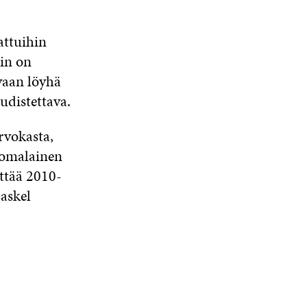
attuihin
iin on
 vaan löyhä
udistettava.
rvokasta,
suomalainen
ttää 2010-
askel