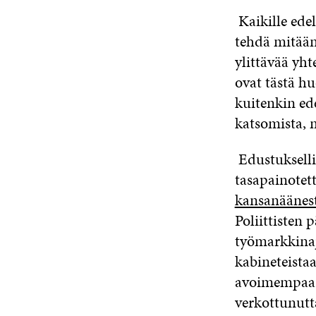
Kaikille edel
tehdä mitään,
ylittävää yh
ovat tästä h
kuitenkin ed
katsomista, 
Edustukselli
tasapainotet
kansanäänesty
Poliittisten 
työmarkkinajä
kabineteista
avoimempaa. 
verkottunutt