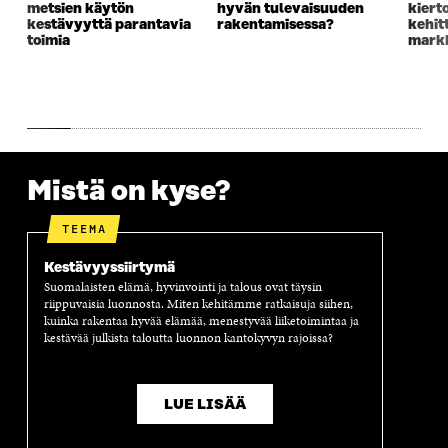
K
U
K
K
metsien käytön
hyvän tulevaisuuden
kiert
U
N
U
K
kestävyyttä parantavia
rakentamisessa?
kehit
N
A
N
U
toimia
markk
A
S
A
N
S
S
S
A
S
A
S
S
A
A
S
A
Mistä on kyse?
TEEMA
Kestävyyssiirtymä
Suomalaisten elämä, hyvinvointi ja talous ovat täysin
riippuvaisia luonnosta. Miten kehitämme ratkaisuja siihen,
kuinka rakentaa hyvää elämää, menestyvää liiketoimintaa ja
kestävää julkista taloutta luonnon kantokyvyn rajoissa?
LUE LISÄÄ