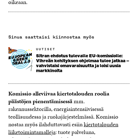
oikeaan.
Sinua saattaisi kiinnostaa myös
UUTISET
​​Sitran ehdotus tulevalle EU-komissiolle:
Vihreän kehityksen ohjelmaa tulee jatkaa –
vahvistaisi omavaraisuutta ja loisi uusia
markkinoita​
Komissio alleviivaa kiertotalouden roolia
päästöjen pienentämisessä
mm.
rakennussektorilla, energiaintensiivisessä
teollisuudessa ja ruokajärjestelmässä. Komissio
nostaa myös ilahduttavasti esiin
kiertotalouden
liiketoimintamalleja
: tuote palveluna,