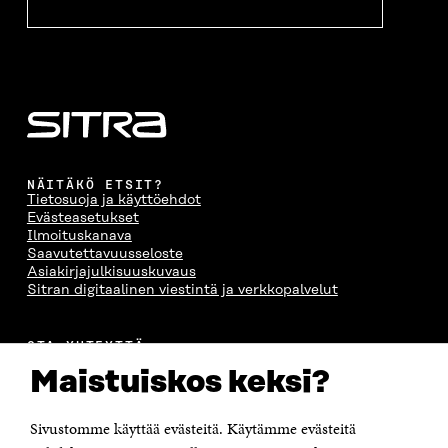
NÄITÄKÖ ETSIT?
Tietosuoja ja käyttöehdot
Evästeasetukset
Ilmoituskanava
Saavutettavuusseloste
Asiakirjajulkisuuskuvaus
Sitran digitaalinen viestintä ja verkkopalvelut
OTA YHTEYTTÄ
Suomen itsenäisyyden juhlarahasto Sitra
Maistuiskos keksi?
Itämerenkatu 11-13, PL 160,
00181 Helsinki
Sivustomme käyttää evästeitä. Käytämme evästeitä
Puhelin +358 294 618 991
Sähköpostiosoite