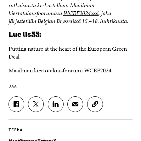
ratkaisuista keskustellaan Maailman
kiertotalousfoorumissa
WCEF2024:ssä
, joka
järjestetään Belgian Brysselissä 15.–18. huhtikuuta.
Lue lisää:
Putting nature at the heart of the European Green
Deal
Maailman kiertotalousfoorumi WCEF2024
JAA
J
J
J
J
K
A
A
A
A
O
A
A
A
A
P
F
T
L
S
I
A
W
I
Ä
O
TEEMA
C
I
N
H
I
E
T
K
K
A