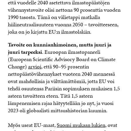
että vuodelle 2040 asetettava ilmastopäästöjen
vähennystavoite olisi nettona 90 prosenttia vuoden
1990 tasosta. Tämä on välietappi matkalla
hiilineutraalisuuteen vuonna 2050 – tavoitteeseen,
joka on jo kirjattu EU:n ilmastolakiin.
Tavoite on kunnianhimoinen, mutta juuri ja
juuri tarpeeksi
. Euroopan ilmastopaneeli
(European Scientific Advisory Board on Climate
Change)
arvioi
, että 90–95 prosentin
nettopäästövähennykset vuoteen 2040 mennessä
ovat mahdollisia ja välttämättömiä, jotta EU voi
tehdä osuutensa Pariisin sopimuksen mukaisen 1,5
asteen tavoitteen eteen. Tätä 1,5 asteen
lämpenemisen rajaa hätyytellään jo nyt, ja vuosi
2023 oli globaalisti mittaushistorian kuumin.
Myös useat EU-maat,
Suomi mukaan lukien
, ovat