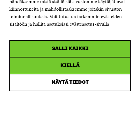
nähdäksemme mistä sisällöistä sivustomme käyttäjät ovat
etunimi.sukunimi@sitra.fi tai sitra@sitra.fi
kiinnostuneita ja mahdollistaaksemme joitakin sivuston
Saapumisohjeet
toiminnallisuuksia. Voit tutustua tarkemmin evästeiden
sisältöön ja hallita asetuksiasi evästeasetus-sivulla
Y-tunnus 0202132-3
OLEMME NÄISSÄ SOMEISSA
SALLI KAIKKI
Facebook
Avautuu
uudessa
Linkedin
ikkunassa
KIELLÄ
Avautuu
uudessa
Youtube
ikkunassa
Avautuu
NÄYTÄ TIEDOT
uudessa
Instagram
ikkunassa
Avautuu
uudessa
ikkunassa