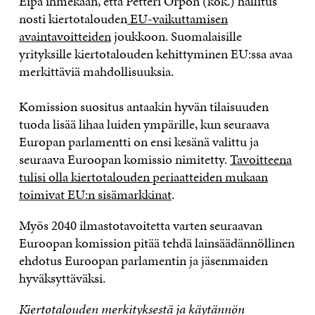
Eipä ihmekään, että Petteri Orpon (kok.) hallitus
nosti kiertotalouden
EU-vaikuttamisen
avaintavoitteiden
joukkoon. Suomalaisille
yrityksille kiertotalouden kehittyminen EU:ssa avaa
merkittäviä mahdollisuuksia.
Komission suositus antaakin hyvän tilaisuuden
tuoda lisää lihaa luiden ympärille, kun seuraava
Europan parlamentti on ensi kesänä valittu ja
seuraava Euroopan komissio nimitetty.
Tavoitteena
tulisi olla kiertotalouden periaatteiden mukaan
toimivat EU:n sisämarkkinat
.
Myös 2040 ilmastotavoitetta varten seuraavan
Euroopan komission pitää tehdä lainsäädännöllinen
ehdotus Euroopan parlamentin ja jäsenmaiden
hyväksyttäväksi.
Kiertotalouden merkityksestä ja käytännön