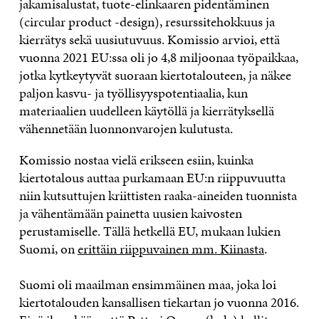
jakamisalustat, tuote-elinkaaren pidentäminen
(circular product -design), resurssitehokkuus ja
kierrätys sekä uusiutuvuus. Komissio arvioi, että
vuonna 2021 EU:ssa oli jo 4,8 miljoonaa työpaikkaa,
jotka kytkeytyvät suoraan kiertotalouteen, ja näkee
paljon kasvu- ja työllisyyspotentiaalia, kun
materiaalien uudelleen käytöllä ja kierrätyksellä
vähennetään luonnonvarojen kulutusta.
Komissio nostaa vielä erikseen esiin, kuinka
kiertotalous auttaa purkamaan EU:n riippuvuutta
niin kutsuttujen kriittisten raaka-aineiden tuonnista
ja vähentämään painetta uusien kaivosten
perustamiselle. Tällä hetkellä EU, mukaan lukien
Suomi, on
erittäin riippuvainen mm. Kiinasta
.
Suomi oli maailman ensimmäinen maa, joka loi
kiertotalouden kansallisen tiekartan jo vuonna 2016.