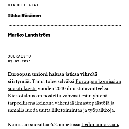
KIRJOITTAJAT
Ilkka Räsänen
Mariko Landström
JULKAISTU
07.02.2024
Euroopan unioni haluaa jatkaa vihreää
siirtymää
. Tämä tulee selväksi
Euroopan komission
suosituksesta
vuoden 2040 ilmastotavoitteeksi.
Kiertotalous on nostettu vahvasti esiin yhtenä
tarpeellisena keinona vähentää ilmastopäästöjä ja
samalla luoda uutta liiketoimintaa ja työpaikkoja.
Komissio suosittaa 6.2. annetussa
tiedonannossaan
,