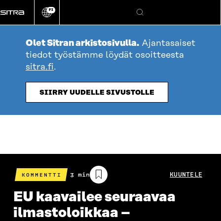
Siirry
FI
suoraan
Vaihda
Hae
sivuston
sisältöön
kieli
Olet Sitran arkistosivulla.
Ajantasaiset
tiedot työstämme löydät osoitteesta
sitra.fi
.
SIIRRY UUDELLE SIVUSTOLLE
Arvioitu
3 min
KUUNTELE
KOMMENTTI
lukuaika
EU kaavailee seuraavaa
ilmastoloikkaa –