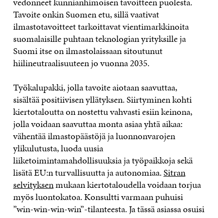
vedonneet kunnianhimoisen tavoitteen puolesta.
Tavoite onkin Suomen etu, sillä vaativat
ilmastotavoitteet tarkoittavat vientimarkkinoita
suomalaisille puhtaan teknologian yrityksille ja
Suomi itse on ilmastolaissaan sitoutunut
hiilineutraalisuuteen jo vuonna 2035.
Työkalupakki, jolla tavoite aiotaan saavuttaa,
sisältää positiivisen yllätyksen. Siirtyminen kohti
kiertotaloutta on nostettu vahvasti esiin keinona,
jolla voidaan saavuttaa monta asiaa yhtä aikaa:
vähentää ilmastopäästöjä ja luonnonvarojen
ylikulutusta, luoda uusia
liiketoimintamahdollisuuksia ja työpaikkoja sekä
lisätä EU:n turvallisuutta ja autonomiaa.
Sitran
selvityksen
mukaan kiertotaloudella voidaan torjua
myös luontokatoa. Konsultti varmaan puhuisi
”win-win-win-win”-tilanteesta. Ja tässä asiassa osuisi