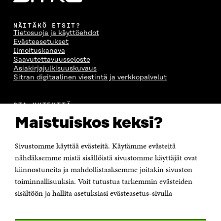
NÄITÄKÖ ETSIT?
Tietosuoja ja käyttöehdot
Evästeasetukset
Ilmoituskanava
Saavutettavuusseloste
Asiakirjajulkisuuskuvaus
Sitran digitaalinen viestintä ja verkkopalvelut
OTA YHTEYTTÄ
Suomen itsenäisyyden juhlarahasto Sitra
Maistuiskos keksi?
Itämerenkatu 11-13, PL 160,
00181 Helsinki
Sivustomme käyttää evästeitä. Käytämme evästeitä
Puhelin +358 294 618 991
Sähköpostiosoite
nähdäksemme mistä sisällöistä sivustomme käyttäjät ovat
etunimi.sukunimi@sitra.fi tai sitra@sitra.fi
kiinnostuneita ja mahdollistaaksemme joitakin sivuston
Saapumisohjeet
toiminnallisuuksia. Voit tutustua tarkemmin evästeiden
sisältöön ja hallita asetuksiasi evästeasetus-sivulla
Y-tunnus 0202132-3