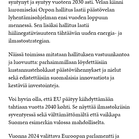
syntynyt ja syntyy vuoteen 2030 asti. Velan kiinni
kuromiseksi Orpon hallitus laatii päästövelan
lyhentämisohjelman ensi vuoden loppuun
mennessä. Sen lisäksi hallitus laatii
hiilinegatiivisuuteen tähtäävän uuden energia- ja
ilmastostrategian.
Näissä toimissa mitataan hallituksen vastuunkantoa
ja luovuutta: parhaimmillaan löydettäisiin
kustannustehokkaat päästövähennykset ja nielut
sekä edistettäisiin suomalaisia innovaatiota ja
kestäviä investointeja.
Voi hyvin olla, että EU päätyy kiihdyttämään
tahtiaan vuotta 2040 kohti. Se näyttää ilmastokriisin
syventyessä sekä välttämättömältä että vaikkapa
Suomen esimerkin valossa mahdolliselta.
Vuonna 2024 valittava Euroopan parlamentti ja