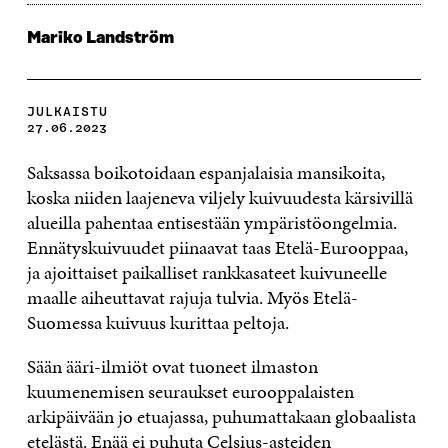
Mariko Landström
JULKAISTU
27.06.2023
Saksassa boikotoidaan espanjalaisia mansikoita,
koska niiden laajeneva viljely kuivuudesta kärsivillä
alueilla pahentaa entisestään ympäristöongelmia.
Ennätyskuivuudet piinaavat taas Etelä-Eurooppaa,
ja ajoittaiset paikalliset rankkasateet kuivuneelle
maalle aiheuttavat rajuja tulvia. Myös Etelä-
Suomessa kuivuus kurittaa peltoja.
Sään ääri-ilmiöt ovat tuoneet ilmaston
kuumenemisen seuraukset eurooppalaisten
arkipäivään jo etuajassa, puhumattakaan globaalista
etelästä. Enää ei puhuta Celsius-asteiden