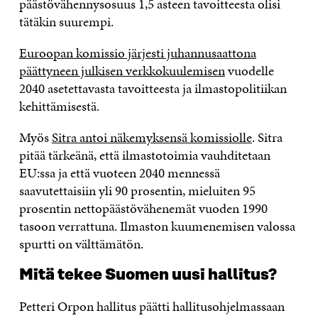
päästövähennysosuus 1,5 asteen tavoitteesta olisi
tätäkin suurempi.
Euroopan komissio järjesti juhannusaattona
päättyneen julkisen verkkokuulemisen
vuodelle
2040 asetettavasta tavoitteesta ja ilmastopolitiikan
kehittämisestä.
Myös
Sitra antoi näkemyksensä komissiolle
. Sitra
pitää tärkeänä, että ilmastotoimia vauhditetaan
EU:ssa ja että vuoteen 2040 mennessä
saavutettaisiin yli 90 prosentin, mieluiten 95
prosentin nettopäästövähenemät vuoden 1990
tasoon verrattuna. Ilmaston kuumenemisen valossa
spurtti on välttämätön.
Mitä tekee Suomen uusi hallitus?
Petteri Orpon hallitus päätti hallitusohjelmassaan