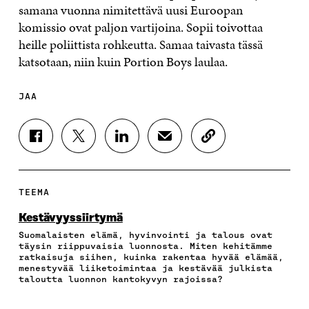
samana vuonna nimitettävä uusi Euroopan
komissio ovat paljon vartijoina. Sopii toivottaa
heille poliittista rohkeutta. Samaa taivasta tässä
katsotaan, niin kuin Portion Boys laulaa.
JAA
J
J
J
J
K
A
A
A
A
O
A
A
A
A
P
F
T
L
S
I
A
W
I
Ä
O
TEEMA
C
I
N
H
I
E
T
K
K
A
Kestävyyssiirtymä
B
T
E
Ö
R
Suomalaisten elämä, hyvinvointi ja talous ovat
O
E
D
P
T
täysin riippuvaisia luonnosta. Miten kehitämme
O
R
I
O
I
ratkaisuja siihen, kuinka rakentaa hyvää elämää,
K
I
N
S
K
menestyvää liiketoimintaa ja kestävää julkista
I
S
I
T
K
taloutta luonnon kantokyvyn rajoissa?
S
S
S
I
E
S
Ä
S
L
L