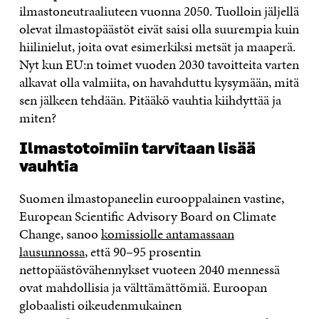
ilmastoneutraaliuteen vuonna 2050. Tuolloin jäljellä
olevat ilmastopäästöt eivät saisi olla suurempia kuin
hiilinielut, joita ovat esimerkiksi metsät ja maaperä.
Nyt kun EU:n toimet vuoden 2030 tavoitteita varten
alkavat olla valmiita, on havahduttu kysymään, mitä
sen jälkeen tehdään. Pitääkö vauhtia kiihdyttää ja
miten?
Ilmastotoimiin tarvitaan lisää
vauhtia
Suomen ilmastopaneelin eurooppalainen vastine,
European Scientific Advisory Board on Climate
Change, sanoo
komissiolle antamassaan
lausunnossa
, että 90–95 prosentin
nettopäästövähennykset vuoteen 2040 mennessä
ovat mahdollisia ja välttämättömiä. Euroopan
globaalisti oikeudenmukainen