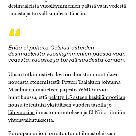
desimaaleista vuosikymmenien päässä vaan vedestä,
ruuasta ja turvallisuudesta tänään.
“
Enää ei puhuta Celsius-asteiden
desimaaleista vuosikymmenien päässä vaan
vedestä, ruuasta ja turvallisuudesta tänään.
Uusin tutkimustieto kertoo ilmastonmuutoksen
nopeasta etenemisestä: Petteri Taalaksen johtama
Maailman ilmatieteen järjestö WMO arvioi
huhtikuussa, että
pelätty 1,5 asteen keskilämpötilan
nousu toteutuisi yksittäisen vuoden tasolla jo
lähivuosina
ilmastonmuutoksen ja El Niño -ilmiön
yhteisvaikutuksesta.
Euroopan unioni on sitoutunut ilmastolaissaan