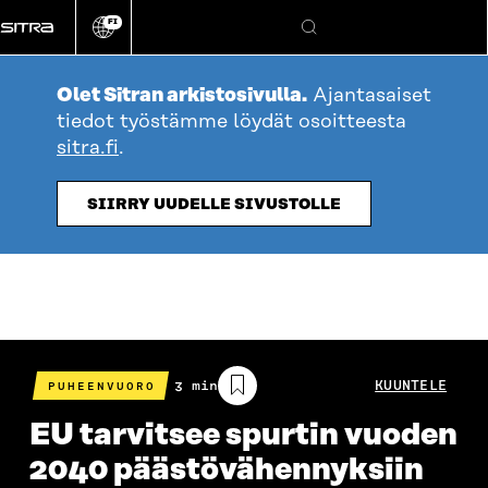
Siirry
FI
suoraan
Vaihda
Hae
sivuston
sisältöön
kieli
Olet Sitran arkistosivulla.
Ajantasaiset
tiedot työstämme löydät osoitteesta
sitra.fi
.
SIIRRY UUDELLE SIVUSTOLLE
Arvioitu
3 min
KUUNTELE
PUHEENVUORO
lukuaika
EU tarvitsee spurtin vuoden
2040 päästövähennyksiin