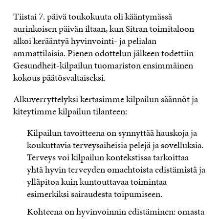
Tiistai 7. päivä toukokuuta oli kääntymässä
aurinkoisen päivän iltaan, kun Sitran toimitaloon
alkoi kerääntyä hyvinvointi- ja pelialan
ammattilaisia. Pienen odottelun jälkeen todettiin
Gesundheit-kilpailun tuomariston ensimmäinen
kokous päätösvaltaiseksi.
Alkuverryttelyksi kertasimme kilpailun säännöt ja
kiteytimme kilpailun tilanteen:
Kilpailun tavoitteena on synnyttää hauskoja ja
koukuttavia terveysaiheisia pelejä ja sovelluksia.
Terveys voi kilpailun kontekstissa tarkoittaa
yhtä hyvin terveyden omaehtoista edistämistä ja
ylläpitoa kuin kuntouttavaa toimintaa
esimerkiksi sairaudesta toipumiseen.
Kohteena on hyvinvoinnin edistäminen: omasta