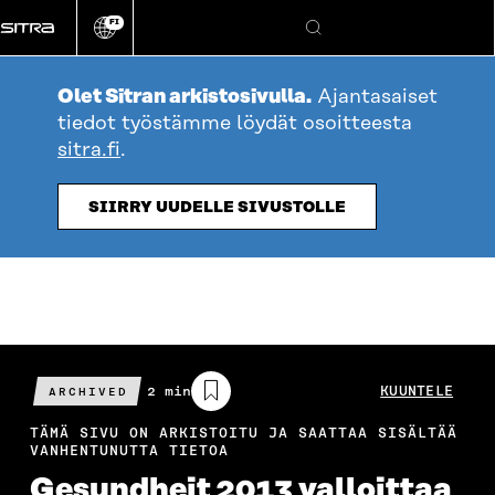
Siirry
FI
suoraan
Vaihda
Hae
sivuston
sisältöön
kieli
Olet Sitran arkistosivulla.
Ajantasaiset
tiedot työstämme löydät osoitteesta
sitra.fi
.
SIIRRY UUDELLE SIVUSTOLLE
Arvioitu
2 min
KUUNTELE
ARCHIVED
lukuaika
TÄMÄ SIVU ON ARKISTOITU JA SAATTAA SISÄLTÄÄ
VANHENTUNUTTA TIETOA
Gesundheit 2013 valloittaa