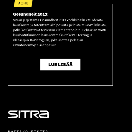
A
AIHE
Gesundheit 2013
Sitran järjestämä Gesundheit 2013 -pelikilpailu etsi ideoita
hauskoista ja toteuttamiskelpoisista peleistä tai sovelluksista,
jotka koukuttavat terveisiin elämäntapoihin. Pelisarjan voitti
kuulontutkimisen hauskemmaksi tekevä Herring ja
ideasarjan Ravintoguru, joka asettaa pelaajan
ravintoneuvojan saappaisiin.
LUE LISÄÄ
NÄITÄKÖ ETSIT?