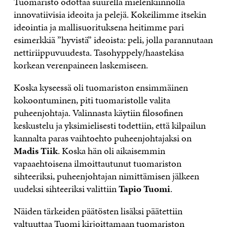
Tuomaristo odottaa suurella mielenkiinnolla
innovatiivisia ideoita ja pelejä. Kokeilimme itsekin
ideointia ja mallisuorituksena heitimme pari
esimerkkiä ”hyvistä” ideoista: peli, jolla parannutaan
nettiriippuvuudesta. Tasohyppely/haastekisa
korkean verenpaineen laskemiseen.
Koska kyseessä oli tuomariston ensimmäinen
kokoontuminen, piti tuomaristolle valita
puheenjohtaja. Valinnasta käytiin filosofinen
keskustelu ja yksimielisesti todettiin, että kilpailun
kannalta paras vaihtoehto puheenjohtajaksi on
Madis Tiik
. Koska hän oli aikaisemmin
vapaaehtoisena ilmoittautunut tuomariston
sihteeriksi, puheenjohtajan nimittämisen jälkeen
uudeksi sihteeriksi valittiin
Tapio Tuomi
.
Näiden tärkeiden päätösten lisäksi päätettiin
valtuuttaa Tuomi kirjoittamaan tuomariston