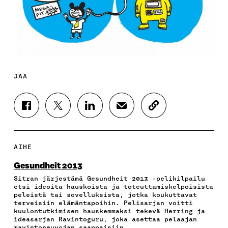
JAA
J
J
J
J
K
A
A
A
A
O
A
A
A
A
P
F
T
L
S
I
A
W
I
Ä
O
AIHE
C
I
N
H
I
E
T
K
K
A
Gesundheit 2013
B
T
E
Ö
R
Sitran järjestämä Gesundheit 2013 -pelikilpailu
O
E
D
P
T
etsi ideoita hauskoista ja toteuttamiskelpoisista
O
R
I
O
I
peleistä tai sovelluksista, jotka koukuttavat
K
I
N
S
K
terveisiin elämäntapoihin. Pelisarjan voitti
I
S
I
T
K
kuulontutkimisen hauskemmaksi tekevä Herring ja
S
S
S
I
E
ideasarjan Ravintoguru, joka asettaa pelaajan
ravintoneuvojan saappaisiin.