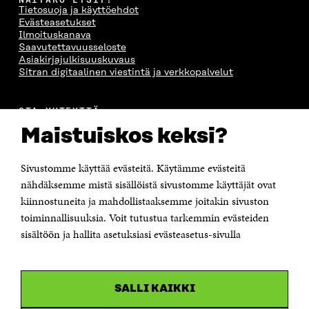
Tietosuoja ja käyttöehdot
Evästeasetukset
Ilmoituskanava
Saavutettavuusseloste
Asiakirjajulkisuuskuvaus
Sitran digitaalinen viestintä ja verkkopalvelut
OTA YHTEYTTÄ
Suomen itsenäisyyden juhlarahasto Sitra
Maistuiskos keksi?
Itämerenkatu 11-13, PL 160,
00181 Helsinki
Sivustomme käyttää evästeitä. Käytämme evästeitä
Puhelin +358 294 618 991
Sähköpostiosoite
nähdäksemme mistä sisällöistä sivustomme käyttäjät ovat
etunimi.sukunimi@sitra.fi tai sitra@sitra.fi
kiinnostuneita ja mahdollistaaksemme joitakin sivuston
toiminnallisuuksia. Voit tutustua tarkemmin evästeiden
Saapumisohjeet
sisältöön ja hallita asetuksiasi evästeasetus-sivulla
Y-tunnus 0202132-3
OLEMME NÄISSÄ SOMEISSA
SALLI KAIKKI
Facebook
Avautuu