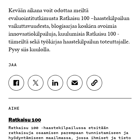
Kevään aikana voit odottaa meiltä
evaluointitutkimusta Ratkaisu 100 –haastekilpailun
vaikuttavuudesta, blogisarjaa koskien avoimia
innovaatiokilpailuja, kuulumisia Ratkaisu 100 -
tiimeiltä sekä työkirjaa haastekilpailun toteuttajalle.
Pysy siis kuulolla.
JAA
J
J
J
J
K
A
A
A
A
O
A
A
A
A
P
F
T
L
S
I
A
W
I
Ä
O
AIHE
C
I
N
H
I
E
T
K
K
A
Ratkaisu 100
B
T
E
Ö
R
Ratkaisu 100 -haastekilpailussa etsitään
O
E
D
P
T
ratkaisuja osaamisen parempaan tunnistamiseen ja
O
R
I
O
I
hyödyntämiseen maailmassa, jossa ihmiset ja tieto