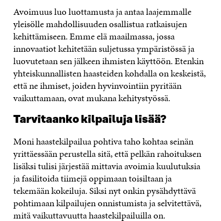
Avoimuus luo luottamusta ja antaa laajemmalle
yleisölle mahdollisuuden osallistua ratkaisujen
kehittämiseen. Emme elä maailmassa, jossa
innovaatiot kehitetään suljetussa ympäristössä ja
luovutetaan sen jälkeen ihmisten käyttöön. Etenkin
yhteiskunnallisten haasteiden kohdalla on keskeistä,
että ne ihmiset, joiden hyvinvointiin pyritään
vaikuttamaan, ovat mukana kehitystyössä.
Tarvitaanko kilpailuja lisää?
Moni haastekilpailua pohtiva taho kohtaa seinän
yrittäessään perustella sitä, että pelkän rahoituksen
lisäksi tulisi järjestää mittavia avoimia kuulutuksia
ja fasilitoida tiimejä oppimaan toisiltaan ja
tekemään kokeiluja. Siksi nyt onkin pysähdyttävä
pohtimaan kilpailujen onnistumista ja selvitettävä,
mitä vaikuttavuutta haastekilpailuilla on.