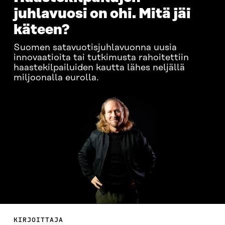
juhlavuosi on ohi. Mitä jäi
käteen?
Suomen satavuotisjuhlavuonna uusia
innovaatioita tai tutkimusta rahoitettiin
haastekilpailuiden kautta lähes neljällä
miljoonalla eurolla.
KIRJOITTAJA