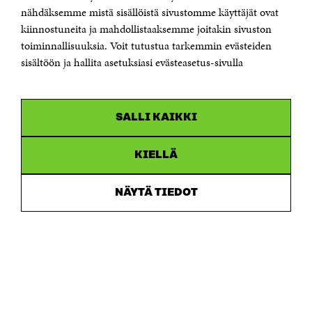
Sähköpostiosoite
nähdäksemme mistä sisällöistä sivustomme käyttäjät ovat
etunimi.sukunimi@sitra.fi tai sitra@sitra.fi
kiinnostuneita ja mahdollistaaksemme joitakin sivuston
Saapumisohjeet
toiminnallisuuksia. Voit tutustua tarkemmin evästeiden
sisältöön ja hallita asetuksiasi evästeasetus-sivulla
Y-tunnus 0202132-3
OLEMME NÄISSÄ SOMEISSA
SALLI KAIKKI
Facebook
Avautuu
uudessa
Linkedin
ikkunassa
KIELLÄ
Avautuu
uudessa
Youtube
ikkunassa
Avautuu
NÄYTÄ TIEDOT
uudessa
Instagram
ikkunassa
Avautuu
uudessa
ikkunassa