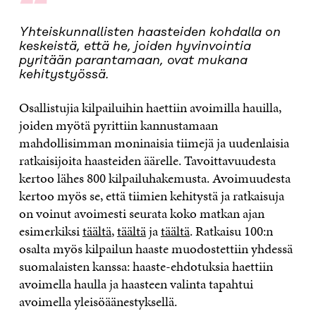
“
Yhteiskunnallisten haasteiden kohdalla on
keskeistä, että he, joiden hyvinvointia
pyritään parantamaan, ovat mukana
kehitystyössä.
Osallistujia kilpailuihin haettiin avoimilla hauilla,
joiden myötä pyrittiin kannustamaan
mahdollisimman moninaisia tiimejä ja uudenlaisia
ratkaisijoita haasteiden äärelle. Tavoittavuudesta
kertoo lähes 800 kilpailuhakemusta. Avoimuudesta
kertoo myös se, että tiimien kehitystä ja ratkaisuja
on voinut avoimesti seurata koko matkan ajan
esimerkiksi
täältä
,
täältä
ja
täältä
. Ratkaisu 100:n
osalta myös kilpailun haaste muodostettiin yhdessä
suomalaisten kanssa: haaste-ehdotuksia haettiin
avoimella haulla ja haasteen valinta tapahtui
avoimella yleisöäänestyksellä.