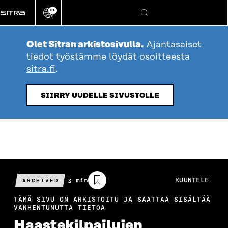
Siirry
FI
suoraan
Vaihda
Hae
sivuston
sisältöön
kieli
Olet Sitran arkistosivulla.
Ajantasaiset
tiedot työstämme löydät osoitteesta
sitra.fi
.
SIIRRY UUDELLE SIVUSTOLLE
Arvioitu
3 min
KUUNTELE
ARCHIVED
lukuaika
TÄMÄ SIVU ON ARKISTOITU JA SAATTAA SISÄLTÄÄ
VANHENTUNUTTA TIETOA
Haastekilpailujen