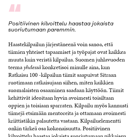
“
Positiivinen kilvoittelu haastaa jokaista
suoriutumaan paremmin.
Haastekilpailun järjestäneenä voin sanoa, että
tiimien yhteiset tapaamiset ja työpajat ovat kaikkea
muuta kuin veristä kilpailua. Suomen juhlavuoden
teema
yhdessä
konkretisoi minulle aina, kun
Ratkaisu 100 -kilpailun tiimit saapuivat Sitraan
ruotimaan ratkaisujaan siihen, miten kaikkien
suomalaisten osaaminen saadaan käyttöön. Tiimit
kehittivät ideoitaan hyvin avoimesti toisiltaan
oppien ja toisiaan sparraten. Kilpailu myös kannusti
tiimejä etsimään mentoreita ja ottamaan avoimesti
kriittistäkin palautetta vastaan. Kilpailuelementti
onkin tärkeä osa kokonaisuutta. Positiivinen
kilvoittelu haastaa jokaista suoriutumaan pikkaisen