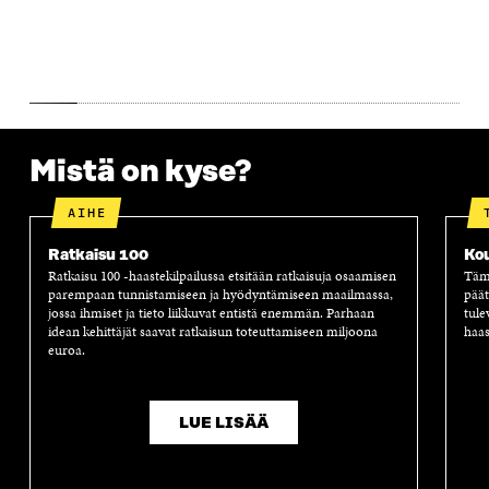
S
S
S
A
S
A
S
S
A
A
S
A
Mistä on kyse?
AIHE
Ratkaisu 100
Ko
Ratkaisu 100 -haastekilpailussa etsitään ratkaisuja osaamisen
Tämä
parempaan tunnistamiseen ja hyödyntämiseen maailmassa,
päät
jossa ihmiset ja tieto liikkuvat entistä enemmän. Parhaan
tule
idean kehittäjät saavat ratkaisun toteuttamiseen miljoona
haas
euroa.
LUE LISÄÄ