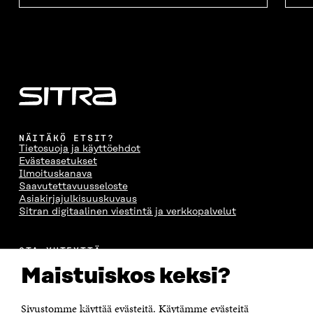
NÄITÄKÖ ETSIT?
Tietosuoja ja käyttöehdot
Evästeasetukset
Ilmoituskanava
Saavutettavuusseloste
Asiakirjajulkisuuskuvaus
Sitran digitaalinen viestintä ja verkkopalvelut
OTA YHTEYTTÄ
Suomen itsenäisyyden juhlarahasto Sitra
Maistuiskos keksi?
Itämerenkatu 11-13, PL 160,
00181 Helsinki
Sivustomme käyttää evästeitä. Käytämme evästeitä
Puhelin +358 294 618 991