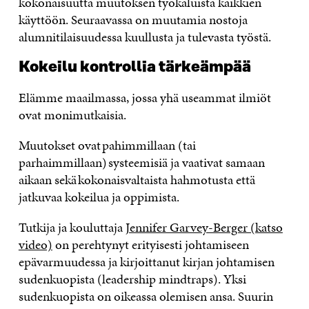
kokonaisuutta muutoksen työkaluista kaikkien
käyttöön. Seuraavassa on muutamia nostoja
alumnitilaisuudessa kuullusta ja tulevasta työstä.
Kokeilu kontrollia tärkeämpää
Elämme maailmassa, jossa yhä useammat ilmiöt
ovat monimutkaisia.
Muutokset ovat pahimmillaan (tai
parhaimmillaan) systeemisiä ja vaativat samaan
aikaan sekä kokonaisvaltaista hahmotusta että
jatkuvaa kokeilua ja oppimista.
Tutkija ja kouluttaja
Jennifer Garvey-Berger (katso
video)
on perehtynyt erityisesti johtamiseen
epävarmuudessa ja kirjoittanut kirjan johtamisen
sudenkuopista (leadership mindtraps). Yksi
sudenkuopista on oikeassa olemisen ansa. Suurin