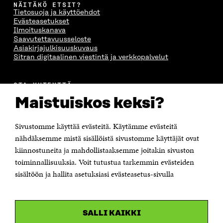
NÄITÄKÖ ETSIT?
Tietosuoja ja käyttöehdot
Evästeasetukset
Ilmoituskanava
Saavutettavuusseloste
Asiakirjajulkisuuskuvaus
Sitran digitaalinen viestintä ja verkkopalvelut
OTA YHTEYTTÄ
Suomen itsenäisyyden juhlarahasto Sitra
Maistuiskos keksi?
Itämerenkatu 11-13, PL 160,
00181 Helsinki
Sivustomme käyttää evästeitä. Käytämme evästeitä
Puhelin +358 294 618 991
Sähköpostiosoite
nähdäksemme mistä sisällöistä sivustomme käyttäjät ovat
etunimi.sukunimi@sitra.fi tai sitra@sitra.fi
kiinnostuneita ja mahdollistaaksemme joitakin sivuston
Saapumisohjeet
toiminnallisuuksia. Voit tutustua tarkemmin evästeiden
sisältöön ja hallita asetuksiasi evästeasetus-sivulla
Y-tunnus 0202132-3
OLEMME NÄISSÄ SOMEISSA
SALLI KAIKKI
Facebook
Avautuu