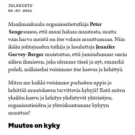
JULKAISTU
02.07.2021
Maailmankuulu organisaatiotutkija
Peter
Senge
sanoo, että moni haluaa muutosta, mutta
vain harva meistä on itse valmis muuttumaan. Niin
ikään johtajuuden tutkija ja kouluttaja
Jennifer
Garvey-Berger
muistuttaa, että jumiudumme usein
siihen ihmiseen, joka olemme tässä ja nyt, emmekä
pohdi, millaiseksi voisimme itse kasvaa ja kehittyä.
Miten me kaikki voisimme parhaiten oppia ja
kehittää muutokseen tarvittavia kykyjä? Entä miten
yksilön kasvu ja kehitys yhdistyvät yhteisöjen,
organisaatioiden ja yhteiskuntamme kykyyn
muuttua?
Muutos on kyky