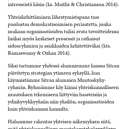
intresseistä käsin (ks. Maitlis & Christianson 2014).
Yhteiskehittäminen lähestymistapana taas
puolustaa demokratisoimisen periaatetta, jonka
mukaan organisaatioiden tulisi avata tavoitteidensa
lisäksi myös keskeiset prosessit ja ratkaisut
sidosryhmien ja asiakkaiden kehitettäväksi (kts.
Ramaswamy & Ozkan 2014).
Siksi tartumme yhdessä alumniemme kanssa Sitran
päivitetyn strategian ytimeen syksyllä, kun
käynnistämme Sitran alumnien Muutoskyky-
ryhmän. Ryhmämme käy kiinni yhteiskunnalliseen
muutoksen tekemiseen liittyviin haasteisiin ja
ydinkyvykkyyksiin niin yksilön, organisaatioiden
kuin yhteiskunnan kannalta.
Haluamme rakentaa yhteisen näkemyksen siitä,
mitä yhteiskunnallinen muutoksentekokyvykkyys