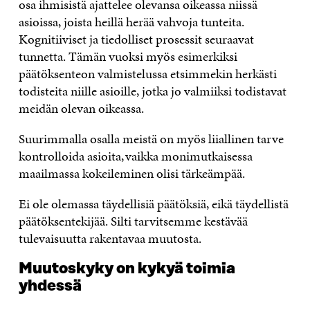
osa ihmisistä ajattelee olevansa oikeassa niissä
asioissa, joista heillä herää vahvoja tunteita.
Kognitiiviset ja tiedolliset prosessit seuraavat
tunnetta. Tämän vuoksi myös esimerkiksi
päätöksenteon valmistelussa etsimmekin herkästi
todisteita niille asioille, jotka jo valmiiksi todistavat
meidän olevan oikeassa.
Suurimmalla osalla meistä on myös liiallinen tarve
kontrolloida asioita, vaikka monimutkaisessa
maailmassa kokeileminen olisi tärkeämpää.
Ei ole olemassa täydellisiä päätöksiä, eikä täydellistä
päätöksentekijää. Silti tarvitsemme kestävää
tulevaisuutta rakentavaa muutosta.
Muutoskyky on kykyä toimia
yhdessä