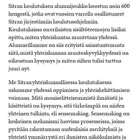
Sitran koulutuksen alumnijoukko koostuu noin 600
hengestä, jotka ovat vuosien varrella osallistuneet
Sitran järjestämiin koulutusohjelmiin.
Koulutuksissa on erilaisten sisältöteemojen lisäksi
opittu, miten yhteiskuntaa muutetaan yhdessä.
Alumneillamme on siis erityistä asiantuntemusta
siitä, mistä yhteiskunnan muutoskyvykkyydessä on
oikeastaan kysymys ja miten siihen tulisi tarttua
juuri nyt.
Me Sitran yhteiskunnallisessa koulutuksessa
uskomme yhdessä oppimisen ja yhteiskehittämisen
voimaan. Mitä moniselitteisemmistä ilmiöistä ja
käsitteistä on kysymys, sitä tärkeämpää on niiden
yhteinen tulkinta, eli sensemaking. Sensemaking on
keskeinen mekanismi luovissa prosesseissa, joissa
pyritään rakentamaan uudenlaisia merkityksiä ja
yhteistä ymmärrystä eri ihmisten näkökulmista ja