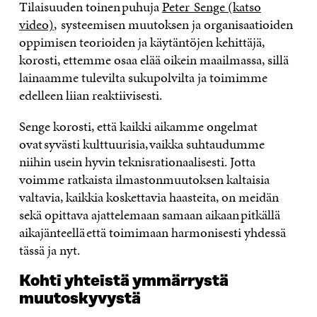
Tilaisuuden toinen puhuja
Peter Senge (katso
video)
, systeemisen muutoksen ja organisaatioiden
oppimisen teorioiden ja käytäntöjen kehittäjä,
korosti, ettemme osaa elää oikein maailmassa, sillä
lainaamme tulevilta sukupolvilta ja toimimme
edelleen liian reaktiivisesti.
Senge korosti, että kaikki aikamme ongelmat
ovat syvästi kulttuurisia, vaikka suhtaudumme
niihin usein hyvin teknisrationaalisesti. Jotta
voimme ratkaista ilmastonmuutoksen kaltaisia
valtavia, kaikkia koskettavia haasteita, on meidän
sekä opittava ajattelemaan samaan aikaan pitkällä
aikajänteellä että toimimaan harmonisesti yhdessä
tässä ja nyt.
Kohti yhteistä ymmärrystä
muutoskyvystä