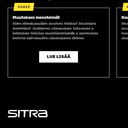
HANKE
Muutoksen menetelmät
Kou
Miten yhteiskunnallista muutosta tehdään? Muutoksen
Sitr
menetelmät -hankkeessa rakennamme, kokoamme ja
muu
kehitämme työkaluja muutoksentekijöille ja innostamme
Suo
kestävän tulevaisuuden rakentamiseen yhdessä.
alum
LUE LISÄÄ