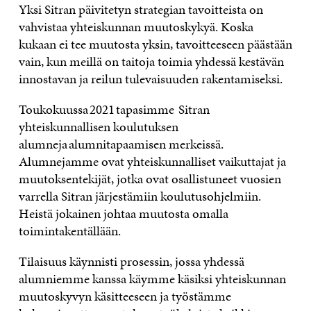
Yksi Sitran päivitetyn strategian tavoitteista on
vahvistaa yhteiskunnan muutoskykyä. Koska
kukaan ei tee muutosta yksin, tavoitteeseen päästään
vain, kun meillä on taitoja toimia yhdessä kestävän
innostavan ja reilun tulevaisuuden rakentamiseksi.
Toukokuussa 2021 tapasimme Sitran
yhteiskunnallisen koulutuksen
alumneja alumnitapaamisen merkeissä.
Alumnejamme ovat yhteiskunnalliset vaikuttajat ja
muutoksentekijät, jotka ovat osallistuneet vuosien
varrella Sitran järjestämiin koulutusohjelmiin.
Heistä jokainen johtaa muutosta omalla
toimintakentällään.
Tilaisuus käynnisti prosessin, jossa yhdessä
alumniemme kanssa käymme käsiksi yhteiskunnan
muutoskyvyn käsitteeseen ja työstämme