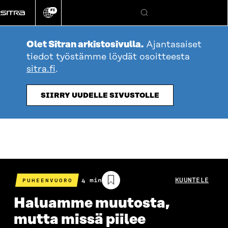
Siirry
FI
suoraan
Vaihda
Hae
sivuston
sisältöön
kieli
Olet Sitran arkistosivulla.
Ajantasaiset
tiedot työstämme löydät osoitteesta
sitra.fi
.
SIIRRY UUDELLE SIVUSTOLLE
Arvioitu
4 min
KUUNTELE
PUHEENVUORO
lukuaika
Haluamme muutosta,
mutta missä piilee