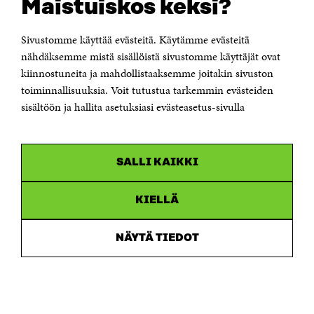
Maistuiskos keksi?
Itämerenkatu 11-13, PL 160,
00181 Helsinki
Sivustomme käyttää evästeitä. Käytämme evästeitä
Puhelin +358 294 618 991
Sähköpostiosoite
nähdäksemme mistä sisällöistä sivustomme käyttäjät ovat
etunimi.sukunimi@sitra.fi tai sitra@sitra.fi
kiinnostuneita ja mahdollistaaksemme joitakin sivuston
toiminnallisuuksia. Voit tutustua tarkemmin evästeiden
Saapumisohjeet
sisältöön ja hallita asetuksiasi evästeasetus-sivulla
Y-tunnus 0202132-3
OLEMME NÄISSÄ SOMEISSA
SALLI KAIKKI
Facebook
Avautuu
uudessa
Linkedin
ikkunassa
KIELLÄ
Avautuu
uudessa
Youtube
ikkunassa
Avautuu
NÄYTÄ TIEDOT
uudessa
Instagram
ikkunassa
Avautuu
uudessa
ikkunassa