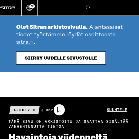
Siirry
FI
suoraan
Vaihda
Hae
sivuston
sisältöön
kieli
Olet Sitran arkistosivulla.
Ajantasaiset
tiedot työstämme löydät osoitteesta
sitra.fi
.
SIIRRY UUDELLE SIVUSTOLLE
Arvioitu
4 min
KUUNTELE
ARCHIVED
lukuaika
TÄMÄ SIVU ON ARKISTOITU JA SAATTAA SISÄLTÄÄ
VANHENTUNUTTA TIETOA
Havaintoja viidenneltä