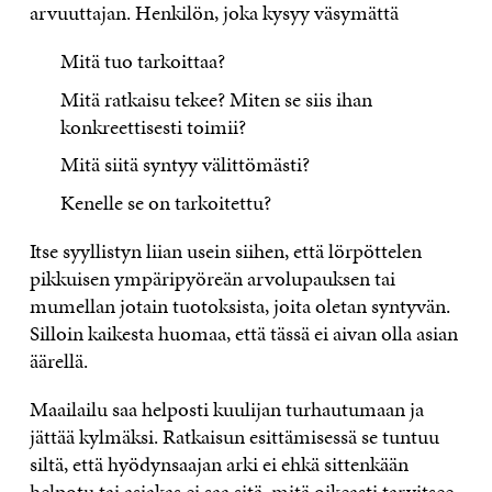
arvuuttajan. Henkilön, joka kysyy väsymättä
Mitä tuo tarkoittaa?
Mitä ratkaisu tekee? Miten se siis ihan
konkreettisesti toimii?
Mitä siitä syntyy välittömästi?
Kenelle se on tarkoitettu?
Itse syyllistyn liian usein siihen, että lörpöttelen
pikkuisen ympäripyöreän arvolupauksen tai
mumellan jotain tuotoksista, joita oletan syntyvän.
Silloin kaikesta huomaa, että tässä ei aivan olla asian
äärellä.
Maailailu saa helposti kuulijan turhautumaan ja
jättää kylmäksi. Ratkaisun esittämisessä se tuntuu
siltä, että hyödynsaajan arki ei ehkä sittenkään
helpotu tai asiakas ei saa sitä, mitä oikeasti tarvitsee.