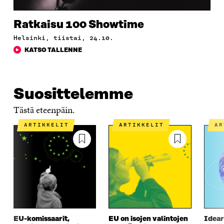
N
A
N
U
A
S
A
N
S
S
S
A
Ratkaisu 100 Showtime
S
A
S
S
A
A
S
Helsinki, tiistai, 24.10.
A
KATSO TALLENNE
Suosittelemme
Tästä eteenpäin.
ARTIKKELIT
ARTIKKELIT
A
EU-komissaarit,
EU on isojen valintojen
Idear