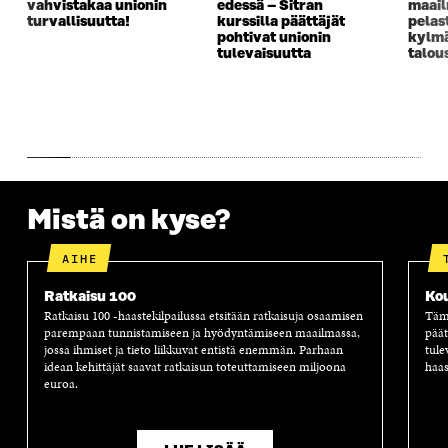
vahvistakaa unionin
edessä – Sitran
maai
turvallisuutta!
kurssilla päättäjät
pelas
pohtivat unionin
kylm
tulevaisuutta
talou
Mistä on kyse?
AIHE
Ratkaisu 100
Ko
Ratkaisu 100 -haastekilpailussa etsitään ratkaisuja osaamisen
Tämä
parempaan tunnistamiseen ja hyödyntämiseen maailmassa,
päät
jossa ihmiset ja tieto liikkuvat entistä enemmän. Parhaan
tule
idean kehittäjät saavat ratkaisun toteuttamiseen miljoona
haas
euroa.