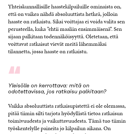
Yhteiskunnallisille haastekilpailuille ominaista on,
että on vaikea nähdä absoluuttista hetkeä, jolloin
haaste on ratkaistu. Siksi voittajaa ei voida valita sen
perusteella, kuka ”ehtii maaliin ensimmäisenä”. Sen
sijaan palkitaan todennäköisyyttä. Oletetaan, että
voittavat ratkaisut vievät meitä lähemmäksi
tilannetta, jossa haaste on ratkaistu.
“
Yleisölle on kerrottava: mitä on
odotettavissa, jos ratkaisu palkitaan?
Vaikka absoluuttista ratkaisupistettä ei ole olemassa,
pitää tiimin silti tarjota hyödyllistä tietoa ratkaisun
toimivuudesta ja vaikuttavuudesta. Tämä tuo tiimin
työskentelylle paineita jo kilpailun aikana. On