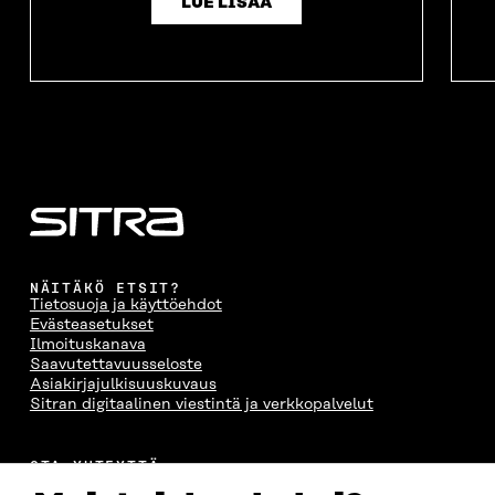
LUE LISÄÄ
NÄITÄKÖ ETSIT?
Tietosuoja ja käyttöehdot
Evästeasetukset
Ilmoituskanava
Saavutettavuusseloste
Asiakirjajulkisuuskuvaus
Sitran digitaalinen viestintä ja verkkopalvelut
OTA YHTEYTTÄ
Suomen itsenäisyyden juhlarahasto Sitra