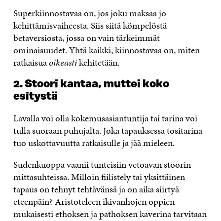
Superkiinnostavaa on, jos joku maksaa jo
kehittämisvaiheesta. Siis siitä kömpelöstä
betaversiosta, jossa on vain tärkeimmät
ominaisuudet. Yhtä kaikki, kiinnostavaa on, miten
ratkaisua
oikeasti
kehitetään.
2. Stoori kantaa, muttei koko
esitystä
Lavalla voi olla kokemusasiantuntija tai tarina voi
tulla suoraan puhujalta. Joka tapauksessa tositarina
tuo uskottavuutta ratkaisulle ja jää mieleen.
Sudenkuoppa vaanii tunteisiin vetoavan stoorin
mittasuhteissa. Milloin fiilistely tai yksittäinen
tapaus on tehnyt tehtävänsä ja on aika siirtyä
eteenpäin? Aristoteleen ikivanhojen oppien
mukaisesti ethoksen ja pathoksen kaverina tarvitaan