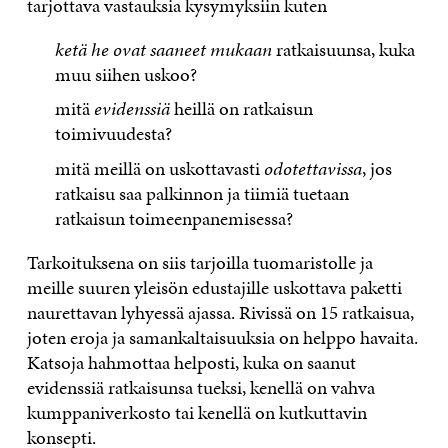
tarjottava vastauksia kysymyksiin kuten
ketä he ovat saaneet mukaan
ratkaisuunsa, kuka
muu siihen uskoo?
mitä
evidenssiä
heillä on ratkaisun
toimivuudesta?
mitä meillä on uskottavasti
odotettavissa
, jos
ratkaisu saa palkinnon ja tiimiä tuetaan
ratkaisun toimeenpanemisessa?
Tarkoituksena on siis tarjoilla tuomaristolle ja
meille suuren yleisön edustajille uskottava paketti
naurettavan lyhyessä ajassa. Rivissä on 15 ratkaisua,
joten eroja ja samankaltaisuuksia on helppo havaita.
Katsoja hahmottaa helposti, kuka on saanut
evidenssiä ratkaisunsa tueksi, kenellä on vahva
kumppaniverkosto tai kenellä on kutkuttavin
konsepti.