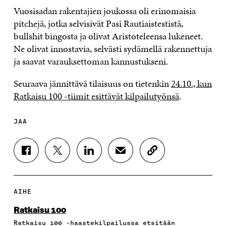
Vuosisadan rakentajien joukossa oli erinomaisia
pitchejä, jotka selvisivät Pasi Rautiaistestistä,
bullshit bingosta ja olivat Aristoteleensa lukeneet.
Ne olivat innostavia, selvästi sydämellä rakennettuja
ja saavat varauksettoman kannustukseni.
Seuraava jännittävä tilaisuus on tietenkin
24.10., kun
Ratkaisu 100 -tiimit esittävät kilpailutyönsä
.
JAA
J
J
J
J
K
A
A
A
A
O
A
A
A
A
P
F
T
L
S
I
A
W
I
Ä
O
AIHE
C
I
N
H
I
E
T
K
K
A
Ratkaisu 100
B
T
E
Ö
R
Ratkaisu 100 -haastekilpailussa etsitään