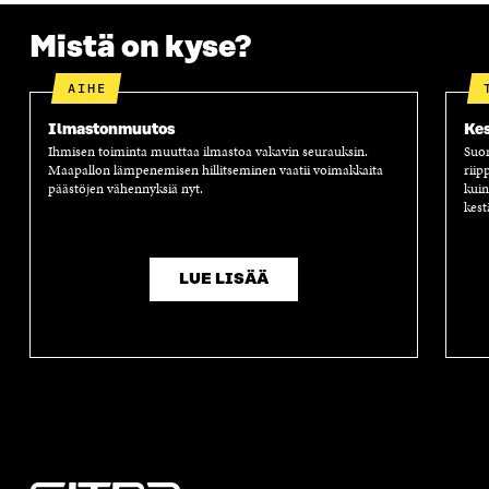
A
Mistä on kyse?
AIHE
Ilmastonmuutos
Kes
Ihmisen toiminta muuttaa ilmastoa vakavin seurauksin.
Suom
Maapallon lämpenemisen hillitseminen vaatii voimakkaita
riip
päästöjen vähennyksiä nyt.
kuin
kest
LUE LISÄÄ