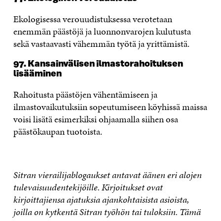
Ekologisessa verouudistuksessa verotetaan
enemmän päästöjä ja luonnonvarojen kulutusta
sekä vastaavasti vähemmän työtä ja yrittämistä.
97. Kansainvälisen ilmastorahoituksen
lisääminen
Rahoitusta päästöjen vähentämiseen ja
ilmastovaikutuksiin sopeutumiseen köyhissä maissa
voisi lisätä esimerkiksi ohjaamalla siihen osa
päästökaupan tuotoista.
Sitran
vierailijablogaukset
antavat äänen eri alojen
tulevaisuudentekijöille. Kirjoitukset ovat
kirjoittajiensa ajatuksia ajankohtaisista asioista,
joilla on kytkentä Sitran työhön tai tuloksiin.
Tämä