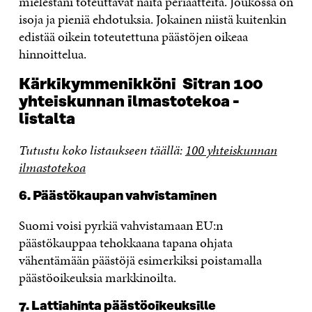
mielestäni toteuttavat näitä periaatteita. Joukossa on
isoja ja pieniä ehdotuksia. Jokainen niistä kuitenkin
edistää oikein toteutettuna päästöjen oikeaa
hinnoittelua.
Kärkikymmenikköni Sitran 100
yhteiskunnan ilmastotekoa -
listalta
Tutustu koko listaukseen täällä:
100 yhteiskunnan
ilmastotekoa
6. Päästökaupan vahvistaminen
Suomi voisi pyrkiä vahvistamaan EU:n
päästökauppaa tehokkaana tapana ohjata
vähentämään päästöjä esimerkiksi poistamalla
päästöoikeuksia markkinoilta.
7. Lattiahinta päästöoikeuksille