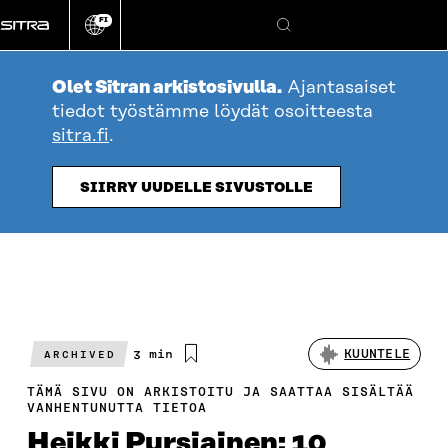
Siirry
FI
suoraan
Vaihda
Hae
sivuston
sisältöön
kieli
Olet Sitran arkistosivulla.
Ajantasaiset
tiedot työstämme löydät osoitteesta
sitra.fi
.
SIIRRY UUDELLE SIVUSTOLLE
Arvioitu
3 min
KUUNTELE
ARCHIVED
lukuaika
TÄMÄ SIVU ON ARKISTOITU JA SAATTAA SISÄLTÄÄ
VANHENTUNUTTA TIETOA
Heikki Pursiainen: 10