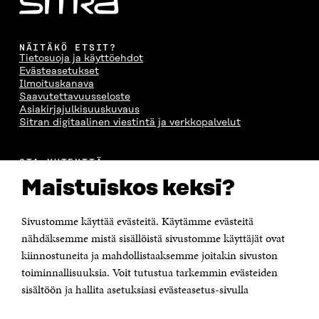
NÄITÄKÖ ETSIT?
Tietosuoja ja käyttöehdot
Evästeasetukset
Ilmoituskanava
Saavutettavuusseloste
Asiakirjajulkisuuskuvaus
Sitran digitaalinen viestintä ja verkkopalvelut
OTA YHTEYTTÄ
Suomen itsenäisyyden juhlarahasto Sitra
Maistuiskos keksi?
Itämerenkatu 11-13, PL 160,
00181 Helsinki
Sivustomme käyttää evästeitä. Käytämme evästeitä
Puhelin +358 294 618 991
Sähköpostiosoite
nähdäksemme mistä sisällöistä sivustomme käyttäjät ovat
etunimi.sukunimi@sitra.fi tai sitra@sitra.fi
kiinnostuneita ja mahdollistaaksemme joitakin sivuston
Saapumisohjeet
toiminnallisuuksia. Voit tutustua tarkemmin evästeiden
sisältöön ja hallita asetuksiasi evästeasetus-sivulla
Y-tunnus 0202132-3