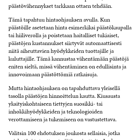
päästövähennykset tarkkaan ottaen tehdään.
Tämä tapahtuu hintaohjauksen avulla. Kun
päästöille asetetaan hinta esimerkiksi päästökaupalla
tai hiiliverolla ja poistetaan haitalliset tukiaiset,
päästöjen kustannukset siirtyvät automaattisesti
niitä aiheuttavien hyödykkeiden tuottajille ja
kuluttajille. Tämä kannustaa vähentämään päästöjä
eniten sieltä, missä vähentäminen on edullisinta ja
innovoimaan päästöttömiä ratkaisuja.
Mutta hintaohjauksen on tapahduttava yleisellä
tasolla päästöjen hinnoittelun kautta. Kiusausta
yksityiskohtaiseen tiettyjen suosikki- tai
inhokkihyödykkeiden ja teknologioiden
verottamiseen ja tukemiseen on vastustettava.
Valitsin 100 ehdotuksen joukosta sellaisia, jotka