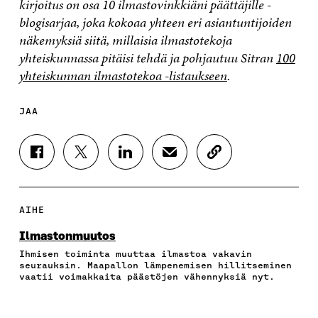
kirjoitus on osa 10 ilmastovinkkiäni päättäjille -
blogisarjaa, j
oka kokoaa yhteen eri asiantuntijoiden
näkemyksiä siitä, millaisia ilmastotekoja
yhteiskunnassa pitäisi tehdä ja pohjautuu Sitran
100
yhteiskunnan ilmastotekoa -listaukseen
.
JAA
J
J
J
J
K
A
A
A
A
O
A
A
A
A
P
F
T
L
S
I
A
W
I
Ä
O
AIHE
C
I
N
H
I
E
T
K
K
A
Ilmastonmuutos
B
T
E
Ö
R
Ihmisen toiminta muuttaa ilmastoa vakavin
O
E
D
P
T
seurauksin. Maapallon lämpenemisen hillitseminen
O
R
I
O
I
vaatii voimakkaita päästöjen vähennyksiä nyt.
K
I
N
S
K
I
S
I
T
K
S
S
S
I
E