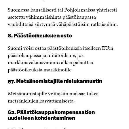
Suomessa kansallisesti tai Pohjoismaissa yhteisesti
asetettu vähimmäishinta päästökaupassa
vauhdittaisi siirtymää vähäpäästöisiin ratkaisuihin.
8. Päästöoikeuksien osto
Suomi voisi ostaa päästöoikeuksia itselleen EU:n
päästökaupassa ja mitätöidä ne, jos
markkinavakausvaranto alkaa palauttaa
päästöoikeuksia markkinoille.
57. Metsänomistajille nielukannustin
Metsänomistajille voitaisiin maksaa tukea
metsänielujen kasvattamisesta.
62. Päästökauppakompensaation
uudelleen kohdentaminen