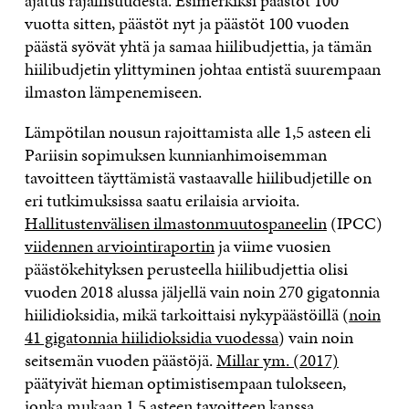
ajatus rajallisuudesta. Esimerkiksi päästöt 100
vuotta sitten, päästöt nyt ja päästöt 100 vuoden
päästä syövät yhtä ja samaa hiilibudjettia, ja tämän
hiilibudjetin ylittyminen johtaa entistä suurempaan
ilmaston lämpenemiseen.
Lämpötilan nousun rajoittamista alle 1,5 asteen eli
Pariisin sopimuksen kunnianhimoisemman
tavoitteen täyttämistä vastaavalle hiilibudjetille on
eri tutkimuksissa saatu erilaisia arvioita.
Hallitustenvälisen ilmastonmuutospaneelin
(IPCC)
viidennen arviointiraportin
ja viime vuosien
päästökehityksen perusteella hiilibudjettia olisi
vuoden 2018 alussa jäljellä vain noin 270 gigatonnia
hiilidioksidia, mikä tarkoittaisi nykypäästöillä (
noin
41 gigatonnia hiilidioksidia vuodessa
) vain noin
seitsemän vuoden päästöjä.
Millar ym. (2017)
päätyivät hieman optimistisempaan tulokseen,
jonka mukaan 1,5 asteen tavoitteen kanssa