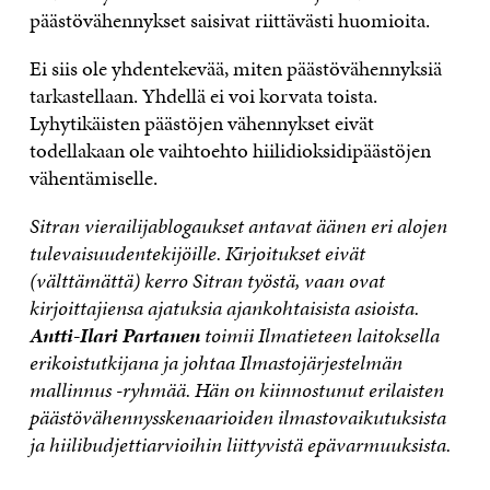
päästövähennykset saisivat riittävästi huomioita.
Ei siis ole yhdentekevää, miten päästövähennyksiä
tarkastellaan. Yhdellä ei voi korvata toista.
Lyhytikäisten päästöjen vähennykset eivät
todellakaan ole vaihtoehto hiilidioksidipäästöjen
vähentämiselle.
Sitran vierailijablogaukset antavat äänen eri alojen
tulevaisuudentekijöille. Kirjoitukset eivät
(välttämättä) kerro Sitran työstä, vaan ovat
kirjoittajiensa ajatuksia ajankohtaisista asioista.
Antti-Ilari Partanen
toimii Ilmatieteen laitoksella
erikoistutkijana ja johtaa Ilmastojärjestelmän
mallinnus -ryhmää. Hän on kiinnostunut erilaisten
päästövähennysskenaarioiden ilmastovaikutuksista
ja hiilibudjettiarvioihin liittyvistä epävarmuuksista.