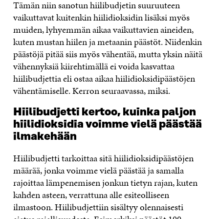
Tämän niin sanotun hiilibudjetin suuruuteen
vaikuttavat kuitenkin hiilidioksidin lisäksi myös
muiden, lyhyemmän aikaa vaikuttavien aineiden,
kuten mustan hiilen ja metaanin päästöt. Niidenkin
päästöjä pitää siis myös vähentää, mutta yksin näitä
vähennyksiä kiirehtimällä ei voida kasvattaa
hiilibudjettia eli ostaa aikaa hiilidioksidipäästöjen
vähentämiselle. Kerron seuraavassa, miksi.
Hiilibudjetti kertoo, kuinka paljon
hiilidioksidia voimme vielä päästää
ilmakehään
Hiilibudjetti tarkoittaa sitä hiilidioksidipäästöjen
määrää, jonka voimme vielä päästää ja samalla
rajoittaa lämpenemisen jonkun tietyn rajan, kuten
kahden asteen, verrattuna alle esiteolliseen
ilmastoon. Hiilibudjettiin sisältyy olennaisesti