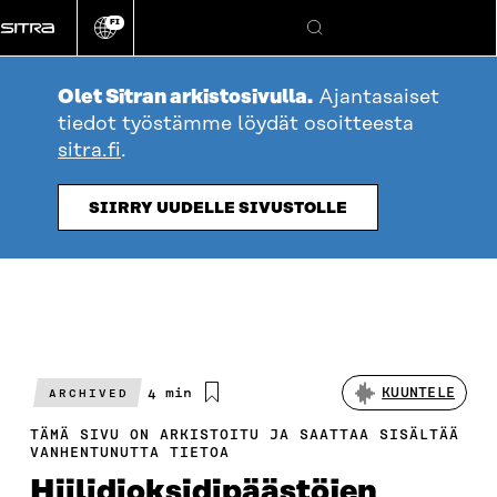
Siirry
FI
suoraan
Vaihda
Hae
sivuston
sisältöön
kieli
Olet Sitran arkistosivulla.
Ajantasaiset
tiedot työstämme löydät osoitteesta
sitra.fi
.
SIIRRY UUDELLE SIVUSTOLLE
Arvioitu
4 min
KUUNTELE
ARCHIVED
lukuaika
TÄMÄ SIVU ON ARKISTOITU JA SAATTAA SISÄLTÄÄ
VANHENTUNUTTA TIETOA
Hiilidioksidipäästöjen