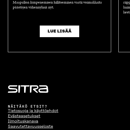
Maapallon lämpenemisen hillitseminen vaatii voimakkaita
riip
päästöjen vähennyksiä nyt.
kuin
kest
LUE LISÄÄ
NÄITÄKÖ ETSIT?
Tietosuoja ja käyttöehdot
Evästeasetukset
Ilmoituskanava
Saavutettavuusseloste