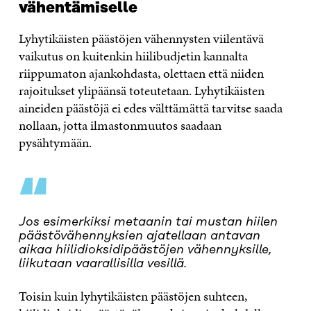
vähentämiselle
Lyhytikäisten päästöjen vähennysten viilentävä
vaikutus on kuitenkin hiilibudjetin kannalta
riippumaton ajankohdasta, olettaen että niiden
rajoitukset ylipäänsä toteutetaan. Lyhytikäisten
aineiden päästöjä ei edes välttämättä tarvitse saada
nollaan, jotta ilmastonmuutos saadaan
pysähtymään.
“
Jos esimerkiksi metaanin tai mustan hiilen
päästövähennyksien ajatellaan antavan
aikaa hiilidioksidipäästöjen vähennyksille,
liikutaan vaarallisilla vesillä.
Toisin kuin lyhytikäisten päästöjen suhteen,