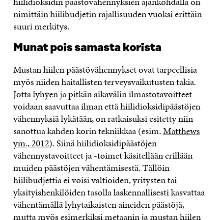
hiilidioksidin päästövähennyksien ajankohdalla on
nimittäin hiilibudjetin rajallisuuden vuoksi erittäin
suuri merkitys.
Munat pois samasta korista
Mustan hiilen päästövähennykset ovat tarpeellisia
myös niiden haitallisten terveysvaikutusten takia.
Jotta lyhyen ja pitkän aikavälin ilmastotavoitteet
voidaan saavuttaa ilman että hiilidioksidipäästöjen
vähennyksiä lykätään, on ratkaisuksi esitetty niin
sanottua kahden korin tekniikkaa (esim.
Matthews
ym., 2012
). Siinä hiilidioksidipäästöjen
vähennystavoitteet ja -toimet käsitellään erillään
muiden päästöjen vähentämisestä. Tällöin
hiilibudjettia ei voisi valtioiden, yritysten tai
yksityishenkilöiden tasolla laskennallisesti kasvattaa
vähentämällä lyhytaikaisten aineiden päästöjä,
mutta myös esimerkiksi metaanin ja mustan hiilen