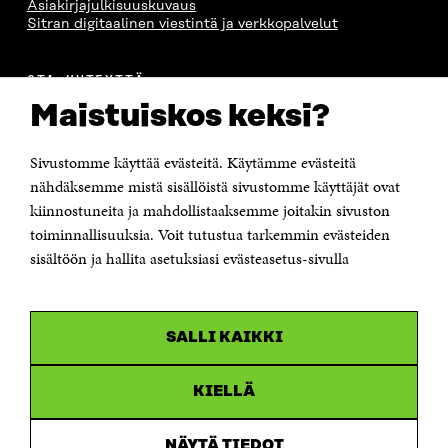
Asiakirjajulkisuuskuvaus
Sitran digitaalinen viestintä ja verkkopalvelut
OTA YHTEYTTÄ
Suomen itsenäisyyden juhlarahasto Sitra
Maistuiskos keksi?
Itämerenkatu 11-13, PL 160,
00181 Helsinki
Sivustomme käyttää evästeitä. Käytämme evästeitä
Puhelin +358 294 618 991
Sähköpostiosoite
nähdäksemme mistä sisällöistä sivustomme käyttäjät ovat
etunimi.sukunimi@sitra.fi tai sitra@sitra.fi
kiinnostuneita ja mahdollistaaksemme joitakin sivuston
Saapumisohjeet
toiminnallisuuksia. Voit tutustua tarkemmin evästeiden
sisältöön ja hallita asetuksiasi evästeasetus-sivulla
Y-tunnus 0202132-3
OLEMME NÄISSÄ SOMEISSA
SALLI KAIKKI
Facebook
Avautuu
uudessa
Linkedin
ikkunassa
KIELLÄ
Avautuu
uudessa
Youtube
ikkunassa
Avautuu
NÄYTÄ TIEDOT