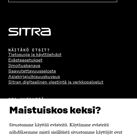
NÄITÄKÖ ETSIT?
Tietosuoja ja käyttöehdot
Evästeasetukset
Ilmoituskanava
Saavutettavuusseloste
Asiakirjajulkisuuskuvaus
Sitran digitaalinen viestintä ja verkkopalvelut
OTA YHTEYTTÄ
Suomen itsenäisyyden juhlarahasto Sitra
Maistuiskos keksi?
Itämerenkatu 11-13, PL 160,
00181 Helsinki
Sivustomme käyttää evästeitä. Käytämme evästeitä
Puhelin +358 294 618 991
Sähköpostiosoite
nähdäksemme mistä sisällöistä sivustomme käyttäjät ovat
etunimi.sukunimi@sitra.fi tai sitra@sitra.fi