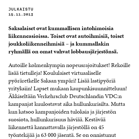
JULKAISTU
15.11.2013
Saksalaiset ovat kummallisen intohimoisia
liikenneasioissa. Toiset ovat autoihmisiä, toiset
joukkoliikenneihmisiä – ja kummallakin
ryhmällä on omat vahvat lobbausjärjestönsä.
Autoille kolmenkympin nopeusrajoitukset! Rekoille
lisää tietulleja! Koululaiset virtuaaliselle
pyöräretkelle Saksan ympäri! Lisää lastipyöriä
yrityksiin! Lapset mukaan kaupunkisuunnitteluun!
Äkkiseltään Verkehrsclub Deutschlandin VDC:n
kampanjat kuulostavat aika hullunkurisilta. Mutta
kun katsoo kampanjoiden tuloksia ja järjestön
suosiota, hullunkurisuus häviää. Kestävää
liikennettä kannattavalla järjestöllä on 45
työntekijää ja 63 000 jäsentä. Se on onnistunut