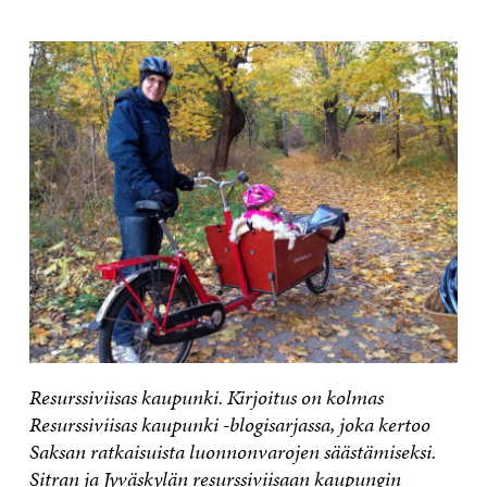
Resurssiviisas kaupunki. Kirjoitus on kolmas
Resurssiviisas kaupunki -blogisarjassa, joka kertoo
Saksan ratkaisuista luonnonvarojen säästämiseksi.
Sitran ja Jyväskylän resurssiviisaan kaupungin