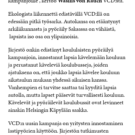
kampanjoille”, kertoo
Wasilis von Rauch
VCD:stä.
Ekologista liikennettä edistävällä VCD:llä on
edessään pitkä työsarka. Autokansa on etääntynyt
arkiliikunnasta ja pyöräily Saksassa on vähäistä,
lapsista iso osa on ylipainoisia.
Järjestö onkin edistänyt koululaisten pyöräilyä
kampanjoin, innostanut lapsia kävelemään kouluun
ja perustanut käveleviä koulubusseja, joiden
ajatuksena on, että joukko lapsia kävelee kouluun
aikataulun mukaan yhdessä aikuisen kanssa.
Vanhempien ei tarvitse saattaa tai kyyditä lapsia
autolla, mutta lapset pääsevät turvallisesti kouluun.
Kävelevät ja pyöräilevät koulubussit ovat levinneet
ainakin Helsingin Käpylään saakka.
VCD:n uusin kampanja on yritysten innostaminen
lastipyörien käyttöön. Järjestön tutkimusten