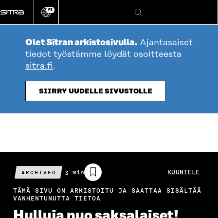
Siirry
FI
suoraan
Vaihda
Hae
sivuston
sisältöön
kieli
Olet Sitran arkistosivulla.
Ajantasaiset
tiedot työstämme löydät osoitteesta
sitra.fi
.
SIIRRY UUDELLE SIVUSTOLLE
Arvioitu
3 min
KUUNTELE
ARCHIVED
lukuaika
TÄMÄ SIVU ON ARKISTOITU JA SAATTAA SISÄLTÄÄ
VANHENTUNUTTA TIETOA
Hulluja nuo saksalaiset!