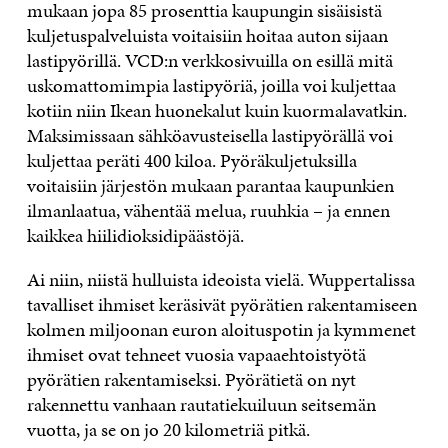
mukaan jopa 85 prosenttia kaupungin sisäisistä
kuljetuspalveluista voitaisiin hoitaa auton sijaan
lastipyörillä. VCD:n verkkosivuilla on esillä mitä
uskomattomimpia lastipyöriä, joilla voi kuljettaa
kotiin niin Ikean huonekalut kuin kuormalavatkin.
Maksimissaan sähköavusteisella lastipyörällä voi
kuljettaa peräti 400 kiloa. Pyöräkuljetuksilla
voitaisiin järjestön mukaan parantaa kaupunkien
ilmanlaatua, vähentää melua, ruuhkia – ja ennen
kaikkea hiilidioksidipäästöjä.
Ai niin, niistä hulluista ideoista vielä. Wuppertalissa
tavalliset ihmiset keräsivät pyörätien rakentamiseen
kolmen miljoonan euron aloituspotin ja kymmenet
ihmiset ovat tehneet vuosia vapaaehtoistyötä
pyörätien rakentamiseksi. Pyörätietä on nyt
rakennettu vanhaan rautatiekuiluun seitsemän
vuotta, ja se on jo 20 kilometriä pitkä.