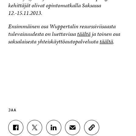
kehittäjät olivat opintomatkalla Saksassa
12.-15.11.2013.
Ensimmäinen osa Wuppertalin resurssiviisaasta
tulevaisuudesta on luettavissa
täältä
ja toinen osa
saksalaisesta yhteiskäyttöautopalvelusta
täältä
.
JAA
J
J
J
J
K
A
A
A
A
O