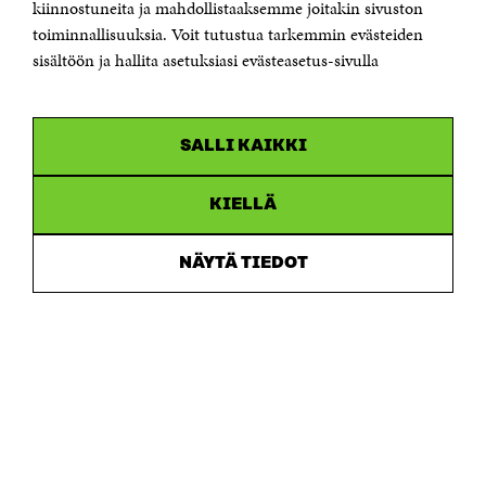
kiinnostuneita ja mahdollistaaksemme joitakin sivuston
toiminnallisuuksia. Voit tutustua tarkemmin evästeiden
Saapumisohjeet
sisältöön ja hallita asetuksiasi evästeasetus-sivulla
Y-tunnus 0202132-3
OLEMME NÄISSÄ SOMEISSA
SALLI KAIKKI
Facebook
Avautuu
uudessa
Linkedin
ikkunassa
KIELLÄ
Avautuu
uudessa
Youtube
ikkunassa
Avautuu
NÄYTÄ TIEDOT
uudessa
Instagram
ikkunassa
Avautuu
uudessa
ikkunassa