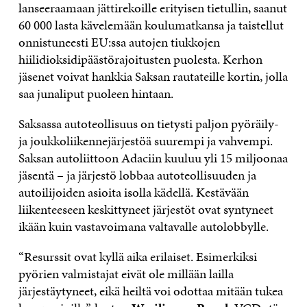
lanseeraamaan jättirekoille erityisen tietullin, saanut
60 000 lasta kävelemään koulumatkansa ja taistellut
onnistuneesti EU:ssa autojen tiukkojen
hiilidioksidipäästörajoitusten puolesta. Kerhon
jäsenet voivat hankkia Saksan rautateille kortin, jolla
saa junaliput puoleen hintaan.
Saksassa autoteollisuus on tietysti paljon pyöräily-
ja joukkoliikennejärjestöä suurempi ja vahvempi.
Saksan autoliittoon Adaciin kuuluu yli 15 miljoonaa
jäsentä – ja järjestö lobbaa autoteollisuuden ja
autoilijoiden asioita isolla kädellä. Kestävään
liikenteeseen keskittyneet järjestöt ovat syntyneet
ikään kuin vastavoimana valtavalle autolobbylle.
“Resurssit ovat kyllä aika erilaiset. Esimerkiksi
pyörien valmistajat eivät ole millään lailla
järjestäytyneet, eikä heiltä voi odottaa mitään tukea