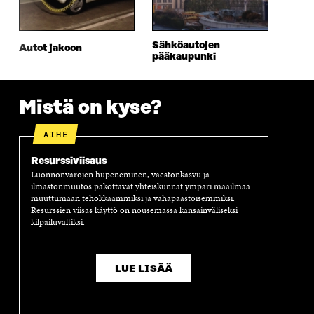
S
A
S
S
A
I
A
S
I
K
I
A
Sähköautojen
Autot jakoon
K
K
K
I
pääkaupunki
K
U
K
K
U
N
U
K
N
A
N
U
A
S
A
N
Mistä on kyse?
S
S
S
A
S
A
S
S
AIHE
A
A
S
A
Resurssiviisaus
Luonnonvarojen hupeneminen, väestönkasvu ja
ilmastonmuutos pakottavat yhteiskunnat ympäri maailmaa
muuttumaan tehokkaammiksi ja vähäpäästöisemmiksi.
Resurssien viisas käyttö on nousemassa kansainväliseksi
kilpailuvaltiksi.
LUE LISÄÄ