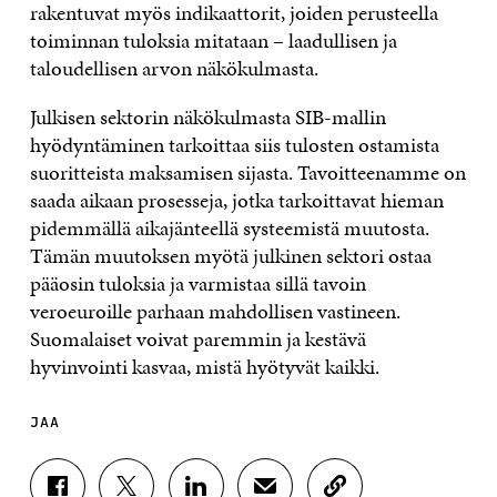
rakentuvat myös indikaattorit, joiden perusteella
toiminnan tuloksia mitataan – laadullisen ja
taloudellisen arvon näkökulmasta.
Julkisen sektorin näkökulmasta SIB-mallin
hyödyntäminen tarkoittaa siis tulosten ostamista
suoritteista maksamisen sijasta. Tavoitteenamme on
saada aikaan prosesseja, jotka tarkoittavat hieman
pidemmällä aikajänteellä systeemistä muutosta.
Tämän muutoksen myötä julkinen sektori ostaa
pääosin tuloksia ja varmistaa sillä tavoin
veroeuroille parhaan mahdollisen vastineen.
Suomalaiset voivat paremmin ja kestävä
hyvinvointi kasvaa, mistä hyötyvät kaikki.
JAA
J
J
J
J
K