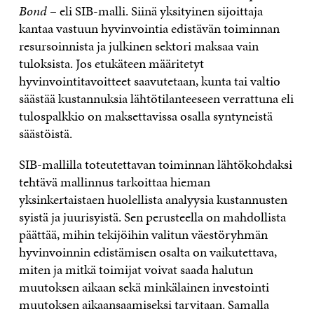
Bond
– eli SIB-malli. Siinä yksityinen sijoittaja
kantaa vastuun hyvinvointia edistävän toiminnan
resursoinnista ja julkinen sektori maksaa vain
tuloksista. Jos etukäteen määritetyt
hyvinvointitavoitteet saavutetaan, kunta tai valtio
säästää kustannuksia lähtötilanteeseen verrattuna eli
tulospalkkio on maksettavissa osalla syntyneistä
säästöistä.
SIB-mallilla toteutettavan toiminnan lähtökohdaksi
tehtävä mallinnus tarkoittaa hieman
yksinkertaistaen huolellista analyysia kustannusten
syistä ja juurisyistä. Sen perusteella on mahdollista
päättää, mihin tekijöihin valitun väestöryhmän
hyvinvoinnin edistämisen osalta on vaikutettava,
miten ja mitkä toimijat voivat saada halutun
muutoksen aikaan sekä minkälainen investointi
muutoksen aikaansaamiseksi tarvitaan. Samalla