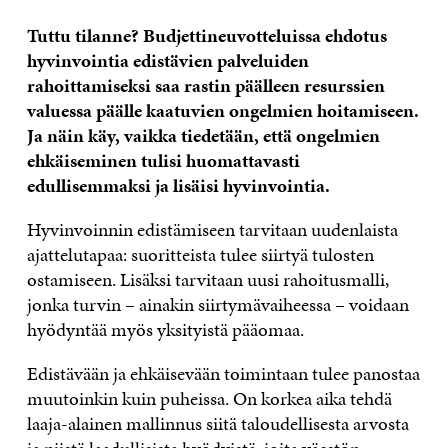
Tuttu tilanne? Budjettineuvotteluissa ehdotus
hyvinvointia edistävien palveluiden
rahoittamiseksi saa rastin päälleen resurssien
valuessa päälle kaatuvien ongelmien hoitamiseen.
Ja näin käy, vaikka tiedetään, että ongelmien
ehkäiseminen tulisi huomattavasti
edullisemmaksi ja lisäisi hyvinvointia.
Hyvinvoinnin edistämiseen tarvitaan uudenlaista
ajattelutapaa: suoritteista tulee siirtyä tulosten
ostamiseen. Lisäksi tarvitaan uusi rahoitusmalli,
jonka turvin – ainakin siirtymävaiheessa – voidaan
hyödyntää myös yksityistä pääomaa.
Edistävään ja ehkäisevään toimintaan tulee panostaa
muutoinkin kuin puheissa. On korkea aika tehdä
laaja-alainen mallinnus siitä taloudellisesta arvosta