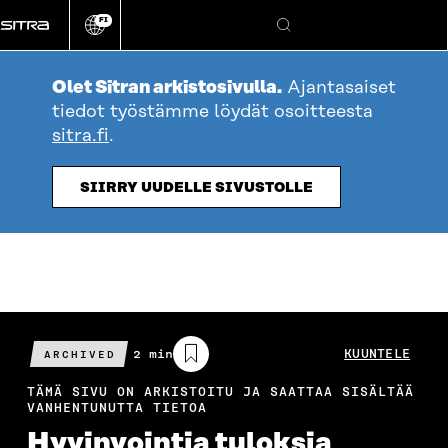
Siirry
FI
suoraan
Vaihda
Hae
sivuston
sisältöön
kieli
Olet Sitran arkistosivulla.
Ajantasaiset
tiedot työstämme löydät osoitteesta
sitra.fi
.
SIIRRY UUDELLE SIVUSTOLLE
Arvioitu
2 min
KUUNTELE
ARCHIVED
lukuaika
TÄMÄ SIVU ON ARKISTOITU JA SAATTAA SISÄLTÄÄ
VANHENTUNUTTA TIETOA
Hyvinvointia tuloksia