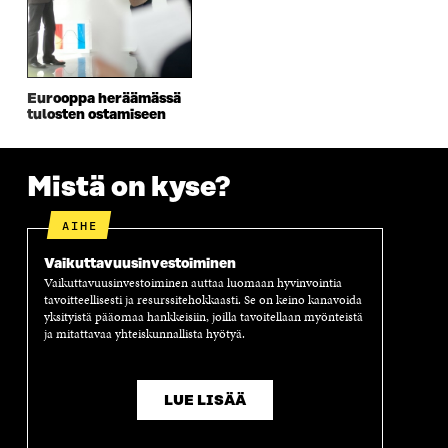
S
S
S
E
S
A
S
S
A
I
A
S
I
K
I
A
K
K
K
I
Eurooppa heräämässä
K
U
K
K
tulosten ostamiseen
U
N
U
K
N
A
N
U
A
S
A
N
S
S
S
A
Mistä on kyse?
S
A
S
S
A
A
S
AIHE
A
Vaikuttavuus­investoiminen
Vaikuttavuusinvestoiminen auttaa luomaan hyvinvointia
tavoitteellisesti ja resurssitehokkaasti. Se on keino kanavoida
yksityistä pääomaa hankkeisiin, joilla tavoitellaan myönteistä
ja mitattavaa yhteiskunnallista hyötyä.
LUE LISÄÄ