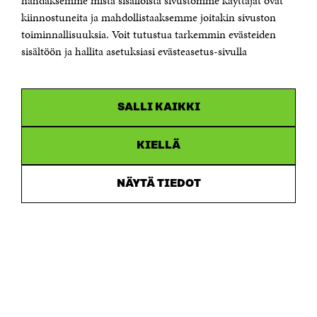
nähdäksemme mistä sisällöistä sivustomme käyttäjät ovat
etunimi.sukunimi@sitra.fi tai sitra@sitra.fi
kiinnostuneita ja mahdollistaaksemme joitakin sivuston
toiminnallisuuksia. Voit tutustua tarkemmin evästeiden
Saapumisohjeet
sisältöön ja hallita asetuksiasi evästeasetus-sivulla
Y-tunnus 0202132-3
OLEMME NÄISSÄ SOMEISSA
SALLI KAIKKI
Facebook
Avautuu
uudessa
Linkedin
ikkunassa
KIELLÄ
Avautuu
uudessa
Youtube
ikkunassa
Avautuu
NÄYTÄ TIEDOT
uudessa
Instagram
ikkunassa
Avautuu
uudessa
ikkunassa