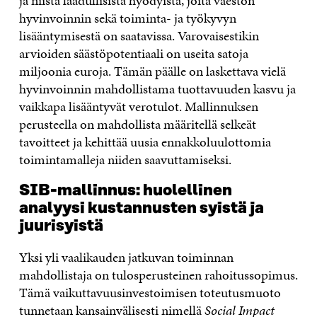
ja niistä laadullisista hyödyistä, joita väestön
hyvinvoinnin sekä toiminta- ja työkyvyn
lisääntymisestä on saatavissa. Varovaisestikin
arvioiden säästöpotentiaali on useita satoja
miljoonia euroja. Tämän päälle on laskettava vielä
hyvinvoinnin mahdollistama tuottavuuden kasvu ja
vaikkapa lisääntyvät verotulot.
Mallinnuksen
perusteella on mahdollista määritellä selkeät
tavoitteet ja kehittää uusia ennakkoluulottomia
toimintamalleja niiden saavuttamiseksi.
SIB-mallinnus: huolellinen
analyysi kustannusten syistä ja
juurisyistä
Yksi yli vaalikauden jatkuvan toiminnan
mahdollistaja on tulosperusteinen rahoitussopimus.
Tämä vaikuttavuusinvestoimisen toteutusmuoto
tunnetaan kansainvälisesti nimellä
Social Impact