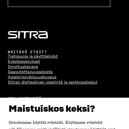
NÄITÄKÖ ETSIT?
Tietosuoja ja käyttöehdot
Evästeasetukset
Ilmoituskanava
Saavutettavuusseloste
Asiakirjajulkisuuskuvaus
Sitran digitaalinen viestintä ja verkkopalvelut
OTA YHTEYTTÄ
Suomen itsenäisyyden juhlarahasto Sitra
Maistuiskos keksi?
Itämerenkatu 11-13, PL 160,
00181 Helsinki
Sivustomme käyttää evästeitä. Käytämme evästeitä
Puhelin +358 294 618 991
Sähköpostiosoite