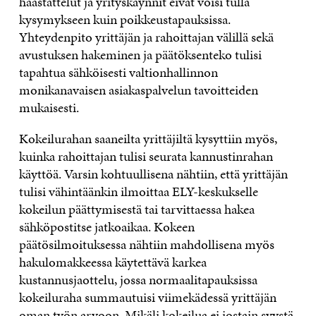
haastattelut ja yrityskäynnit eivät voisi tulla
kysymykseen kuin poikkeustapauksissa.
Yhteydenpito yrittäjän ja rahoittajan välillä sekä
avustuksen hakeminen ja päätöksenteko tulisi
tapahtua sähköisesti valtionhallinnon
monikanavaisen asiakaspalvelun tavoitteiden
mukaisesti.
Kokeilurahan saaneilta yrittäjiltä kysyttiin myös,
kuinka rahoittajan tulisi seurata kannustinrahan
käyttöä. Varsin kohtuullisena nähtiin, että yrittäjän
tulisi vähintäänkin ilmoittaa ELY-keskukselle
kokeilun päättymisestä tai tarvittaessa hakea
sähköpostitse jatkoaikaa. Kokeen
päätösilmoituksessa nähtiin mahdollisena myös
hakulomakkeessa käytettävä karkea
kustannusjaottelu, jossa normaalitapauksissa
kokeiluraha summautuisi viimekädessä yrittäjän
oman työn arvoon. Mikäli kokeilua ei jostain syystä