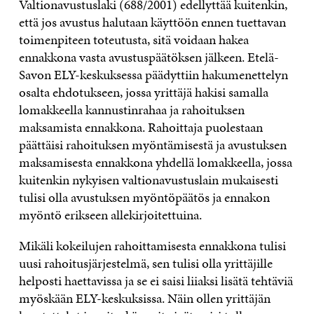
Valtionavustuslaki (688/2001) edellyttää kuitenkin,
että jos avustus halutaan käyttöön ennen tuettavan
toimenpiteen toteutusta, sitä voidaan hakea
ennakkona vasta avustuspäätöksen jälkeen. Etelä-
Savon ELY-keskuksessa päädyttiin hakumenettelyn
osalta ehdotukseen, jossa yrittäjä hakisi samalla
lomakkeella kannustinrahaa ja rahoituksen
maksamista ennakkona. Rahoittaja puolestaan
päättäisi rahoituksen myöntämisestä ja avustuksen
maksamisesta ennakkona yhdellä lomakkeella, jossa
kuitenkin nykyisen valtionavustuslain mukaisesti
tulisi olla avustuksen myöntöpäätös ja ennakon
myöntö erikseen allekirjoitettuina.
Mikäli kokeilujen rahoittamisesta ennakkona tulisi
uusi rahoitusjärjestelmä, sen tulisi olla yrittäjille
helposti haettavissa ja se ei saisi liiaksi lisätä tehtäviä
myöskään ELY-keskuksissa. Näin ollen yrittäjän