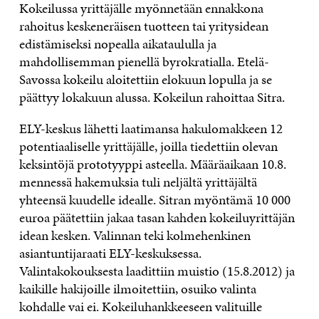
Kokeilussa yrittäjälle myönnetään ennakkona
rahoitus keskeneräisen tuotteen tai yritysidean
edistämiseksi nopealla aikataululla ja
mahdollisemman pienellä byrokratialla. Etelä-
Savossa kokeilu aloitettiin elokuun lopulla ja se
päättyy lokakuun alussa. Kokeilun rahoittaa Sitra.
ELY-keskus lähetti laatimansa hakulomakkeen 12
potentiaaliselle yrittäjälle, joilla tiedettiin olevan
keksintöjä prototyyppi asteella. Määräaikaan 10.8.
mennessä hakemuksia tuli neljältä yrittäjältä
yhteensä kuudelle idealle. Sitran myöntämä 10 000
euroa päätettiin jakaa tasan kahden kokeiluyrittäjän
idean kesken. Valinnan teki kolmehenkinen
asiantuntijaraati ELY-keskuksessa.
Valintakokouksesta laadittiin muistio (15.8.2012) ja
kaikille hakijoille ilmoitettiin, osuiko valinta
kohdalle vai ei. Kokeiluhankkeeseen valituille