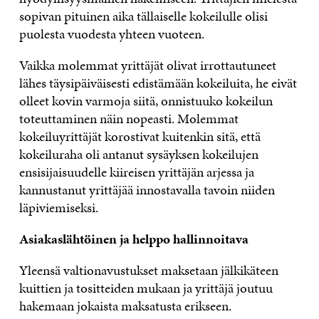
sopivan pituinen aika tällaiselle kokeilulle olisi
puolesta vuodesta yhteen vuoteen.
Vaikka molemmat yrittäjät olivat irrottautuneet
lähes täysipäiväisesti edistämään kokeiluita, he eivät
olleet kovin varmoja siitä, onnistuuko kokeilun
toteuttaminen näin nopeasti. Molemmat
kokeiluyrittäjät korostivat kuitenkin sitä, että
kokeiluraha oli antanut sysäyksen kokeilujen
ensisijaisuudelle kiireisen yrittäjän arjessa ja
kannustanut yrittäjää innostavalla tavoin niiden
läpiviemiseksi.
Asiakaslähtöinen ja helppo hallinnoitava
Yleensä valtionavustukset maksetaan jälkikäteen
kuittien ja tositteiden mukaan ja yrittäjä joutuu
hakemaan jokaista maksatusta erikseen.