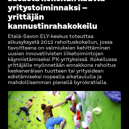
yritystoiminnaksi –
yrittäjän
kannustinrahakokeilu
Etelä-Savon ELY-keskus toteuttaa
alkusyksystä 2012 rahoituskokeilun, jossa
tavoitteena on valmiuksien kehittäminen
uusien innovatiivisten liiketoimintojen
käynnistämiseksi PK-yrityksissä. Kokeilussa
yrittäjälle myönnetään ennakkona rahoitus
keskeneräisen tuotteen tai yritysidean
edistämiseksi nopealla aikataululla ja
mahdollisemman pienellä byrokratialla.