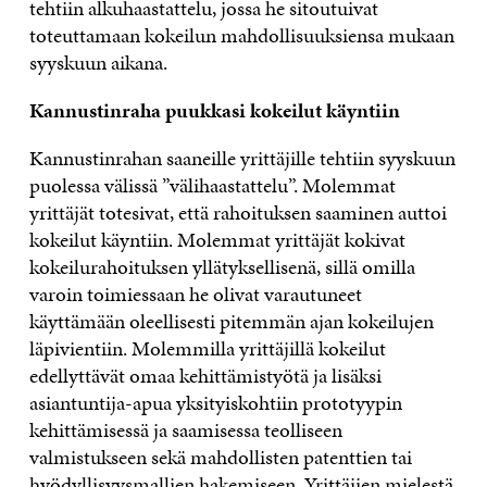
tehtiin alkuhaastattelu, jossa he sitoutuivat
toteuttamaan kokeilun mahdollisuuksiensa mukaan
syyskuun aikana.
Kannustinraha puukkasi kokeilut käyntiin
Kannustinrahan saaneille yrittäjille tehtiin syyskuun
puolessa välissä ”välihaastattelu”. Molemmat
yrittäjät totesivat, että rahoituksen saaminen auttoi
kokeilut käyntiin. Molemmat yrittäjät kokivat
kokeilurahoituksen yllätyksellisenä, sillä omilla
varoin toimiessaan he olivat varautuneet
käyttämään oleellisesti pitemmän ajan kokeilujen
läpivientiin. Molemmilla yrittäjillä kokeilut
edellyttävät omaa kehittämistyötä ja lisäksi
asiantuntija-apua yksityiskohtiin prototyypin
kehittämisessä ja saamisessa teolliseen
valmistukseen sekä mahdollisten patenttien tai
hyödyllisyysmallien hakemiseen. Yrittäjien mielestä