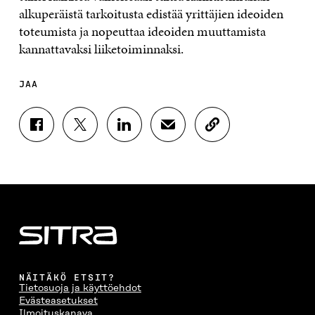
alkuperäistä tarkoitusta edistää yrittäjien ideoiden
toteumista ja nopeuttaa ideoiden muuttamista
kannattavaksi liiketoiminnaksi.
JAA
J
J
J
J
K
A
A
A
A
O
A
A
A
A
P
F
T
L
S
I
A
W
I
Ä
O
C
I
N
H
I
E
T
K
K
A
B
T
E
Ö
R
O
E
D
P
T
O
R
I
O
I
K
I
N
S
K
I
S
I
T
K
NÄITÄKÖ ETSIT?
S
S
S
I
E
Tietosuoja ja käyttöehdot
S
Ä
S
L
L
Evästeasetukset
A
A
Ä
L
I
Ilmoituskanava