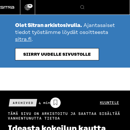
Siirry
FI
suoraan
Vaihda
Hae
sivuston
sisältöön
kieli
Olet Sitran arkistosivulla.
Ajantasaiset
tiedot työstämme löydät osoitteesta
sitra.fi
.
SIIRRY UUDELLE SIVUSTOLLE
Arvioitu
4 min
KUUNTELE
ARCHIVED
lukuaika
TÄMÄ SIVU ON ARKISTOITU JA SAATTAA SISÄLTÄÄ
VANHENTUNUTTA TIETOA
Ideasta kokeilun kautta