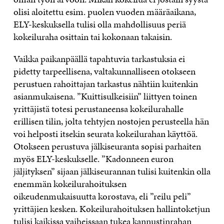
olisi aloitettu esim. puolen vuoden määräaikana,
ELY-keskuksella tulisi olla mahdollisuus periä
kokeiluraha osittain tai kokonaan takaisin.
Vaikka paikanpäällä tapahtuvia tarkastuksia ei
pidetty tarpeellisena, valtakunnalliseen otokseen
perustuen rahoittajan tarkastus nähtiin kuitenkin
asianmukaisena. ”Kuittisulkeisiin” liittyen toinen
yrittäjistä totesi perustaneensa kokeilurahalle
erillisen tilin, jolta tehtyjen nostojen perusteella hän
voi helposti itsekin seurata kokeilurahan käyttöä.
Otokseen perustuva jälkiseuranta sopisi parhaiten
myös ELY-keskukselle. ”Kadonneen euron
jäljityksen” sijaan jälkiseurannan tulisi kuitenkin olla
enemmän kokeilurahoituksen
oikeudenmukaisuutta korostava, eli ”reilu peli”
yrittäjien kesken. Kokeilurahoituksen hallintoketjun
tulisi kaikissa vaiheissaan tukea kannustinrahan