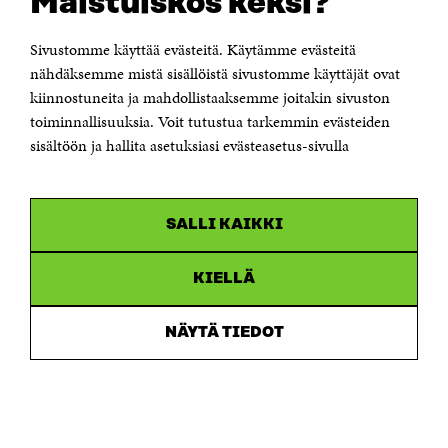
Maistuiskos keksi?
Itämerenkatu 11-13, PL 160,
00181 Helsinki
Sivustomme käyttää evästeitä. Käytämme evästeitä
Puhelin +358 294 618 991
Sähköpostiosoite
nähdäksemme mistä sisällöistä sivustomme käyttäjät ovat
etunimi.sukunimi@sitra.fi tai sitra@sitra.fi
kiinnostuneita ja mahdollistaaksemme joitakin sivuston
toiminnallisuuksia. Voit tutustua tarkemmin evästeiden
Saapumisohjeet
sisältöön ja hallita asetuksiasi evästeasetus-sivulla
Y-tunnus 0202132-3
OLEMME NÄISSÄ SOMEISSA
SALLI KAIKKI
Facebook
Avautuu
uudessa
Linkedin
ikkunassa
KIELLÄ
Avautuu
uudessa
Youtube
ikkunassa
Avautuu
NÄYTÄ TIEDOT
uudessa
Instagram
ikkunassa
Avautuu
uudessa
ikkunassa