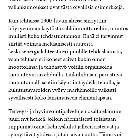
vallankumoukset ovat tästä oivallisia esimerkkejä.
Kun tehtaissa 1900-luvun alussa siirryttiin
höyryvoiman käytöstä sähkömoottoreihin, muutos
mullisti koko tehdastuotannon. Enää ei tarvinnut
siirtää voimaa mekaanisesti suuresta
keskusenergialähteestä eri puolille tehdaslaitosta,
vaan tehtaan eri koneet saivat kukin oman
moottorinsa ja tehdastyö voitiin organisoida
tuotantovirran ehdoilla. Liukuhihnaan perustuva
tuotantomalli saatiin käyntiin täydellä teholla, ja
kulutustavaroiden vyöry markkinoille vaikutti
syvällisesti koko länsimaiseen elämäntapaan.
Terveys- ja hyvinvointipalvelujen osalta elämme
juuri nyt hetkeä, jolloin näennäisesti toisistaan
riippumattomat kehityskulut jälleen risteävät ja
synnyttävät yhdessä jotain aivan uutta. Tämä voi