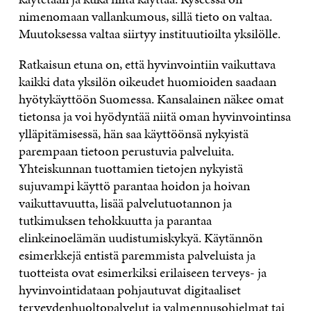
nimenomaan vallankumous, sillä tieto on valtaa.
Muutoksessa valtaa siirtyy instituutioilta yksilölle.
Ratkaisun etuna on, että hyvinvointiin vaikuttava
kaikki data yksilön oikeudet huomioiden saadaan
hyötykäyttöön Suomessa. Kansalainen näkee omat
tietonsa ja voi hyödyntää niitä oman hyvinvointinsa
ylläpitämisessä, hän saa käyttöönsä nykyistä
parempaan tietoon perustuvia palveluita.
Yhteiskunnan tuottamien tietojen nykyistä
sujuvampi käyttö parantaa hoidon ja hoivan
vaikuttavuutta, lisää palvelutuotannon ja
tutkimuksen tehokkuutta ja parantaa
elinkeinoelämän uudistumiskykyä. Käytännön
esimerkkejä entistä paremmista palveluista ja
tuotteista ovat esimerkiksi erilaiseen terveys- ja
hyvinvointidataan pohjautuvat digitaaliset
terveydenhuoltopalvelut ja valmennusohjelmat tai