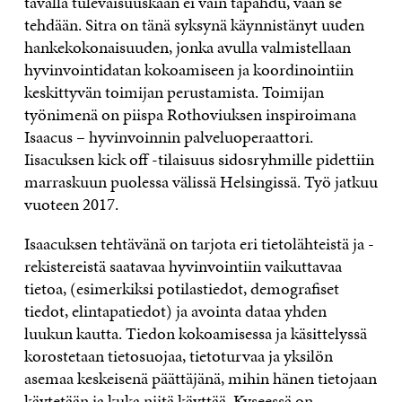
tavalla tulevaisuuskaan ei vain tapahdu, vaan se
tehdään. Sitra on tänä syksynä käynnistänyt uuden
hankekokonaisuuden, jonka avulla valmistellaan
hyvinvointidatan kokoamiseen ja koordinointiin
keskittyvän toimijan perustamista. Toimijan
työnimenä on piispa Rothoviuksen inspiroimana
Isaacus – hyvinvoinnin palveluoperaattori.
Iisacuksen kick off -tilaisuus sidosryhmille pidettiin
marraskuun puolessa välissä Helsingissä. Työ jatkuu
vuoteen 2017.
Isaacuksen tehtävänä on tarjota eri tietolähteistä ja -
rekistereistä saatavaa hyvinvointiin vaikuttavaa
tietoa, (esimerkiksi potilastiedot, demografiset
tiedot, elintapatiedot) ja avointa dataa yhden
luukun kautta. Tiedon kokoamisessa ja käsittelyssä
korostetaan tietosuojaa, tietoturvaa ja yksilön
asemaa keskeisenä päättäjänä, mihin hänen tietojaan
käytetään ja kuka niitä käyttää. Kyseessä on