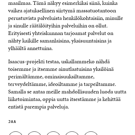
maailmaa. Tämä näkyy esimerkiksi siinä, kuinka
vaikea ajatuksellinen siirtymä massatuotantoon
perustuvista palveluista henkilökohtaisiin, minulle
ja sinulle räätälöityihin palveluihin on ollut.
Erityisesti yhteiskunnan tarjoamat palvelut on
nähty kaikille samanlaisina, yksisuuntaisina ja
ylhäältä annettuina.
Isaacus-projekti testaa, uskallammeko nähdä
toisemme ja itsemme ainutlaatuisina yksilöinä
perimältämme, ominaisuuksiltamme,
terveydeltämme, ideoiltamme ja tarpeiltamme.
Samalla se antaa meille mahdollisuuden luoda uutta
liiketoimintaa, oppia uutta itsestämme ja kehittää
entistä parempia palveluja.
JAA