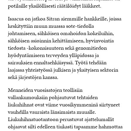
potilaille yksilöllisesti räätälöidyt lääkkeet.
Isaacus on jatkoa Sitran aiemmille hankkeille, joissa
keskityttiin muun muassa sote-tiedolla
johtamiseen, sähköisen omahoidon kokeiluihin,
sähköisen asioinnin kehittämiseen, hyvinvointia
tiedosta -kokonaisuuteen sekä genomitiedon
hyödyntämiseen terveyden ylläpidossa ja
sairauksien ennaltaehkäisyssä. Työtä tehdään
laajassa yhteistyössä julkisen ja yksityisen sektorin
sekä järjestöjen kanssa.
Menneiden vuosisatojen teollisiin
vallankumouksiin pohjautuvat tehtaiden
liukuhihnat ovat viime vuosikymmeninä siirtyneet
vauhdilla vauraista länsimaista muualle.
Liukuhihnatuotantoon perustuvat ajattelumallit
ohjaavat silti edelleen tiukasti tapaamme hahmottaa