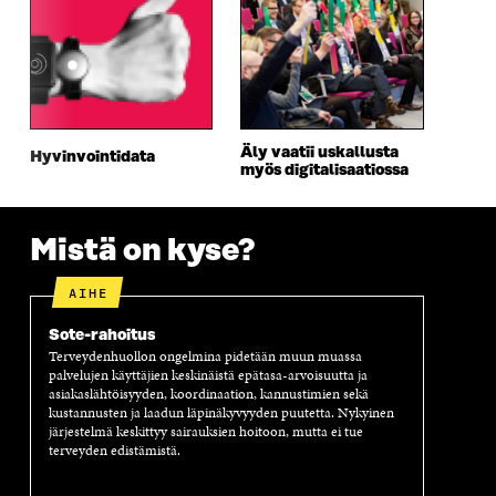
D
E
D
U
E
S
E
D
S
S
S
E
S
A
S
S
A
I
A
S
I
K
I
A
K
K
K
I
K
U
K
K
Äly vaatii uskallusta
Hyvinvointidata
U
N
U
K
myös digitalisaatiossa
N
A
N
U
A
S
A
N
S
S
S
A
Mistä on kyse?
S
A
S
S
A
A
S
A
AIHE
Sote-rahoitus
Terveydenhuollon ongelmina pidetään muun muassa
palvelujen käyttäjien keskinäistä epätasa-arvoisuutta ja
asiakaslähtöisyyden, koordinaation, kannustimien sekä
kustannusten ja laadun läpinäkyvyyden puutetta. Nykyinen
järjestelmä keskittyy sairauksien hoitoon, mutta ei tue
terveyden edistämistä.