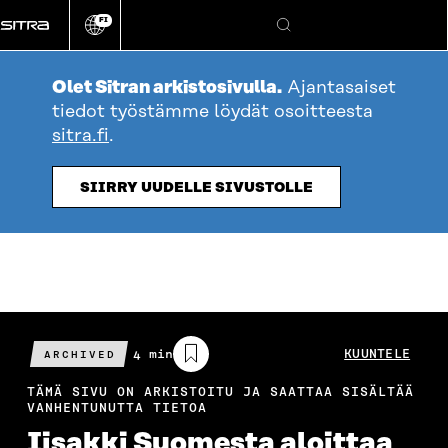
Siirry
FI
suoraan
Vaihda
Hae
sivuston
sisältöön
kieli
Olet Sitran arkistosivulla.
Ajantasaiset
tiedot työstämme löydät osoitteesta
sitra.fi
.
SIIRRY UUDELLE SIVUSTOLLE
Arvioitu
4 min
KUUNTELE
ARCHIVED
lukuaika
TÄMÄ SIVU ON ARKISTOITU JA SAATTAA SISÄLTÄÄ
VANHENTUNUTTA TIETOA
Iisakki Suomesta aloittaa