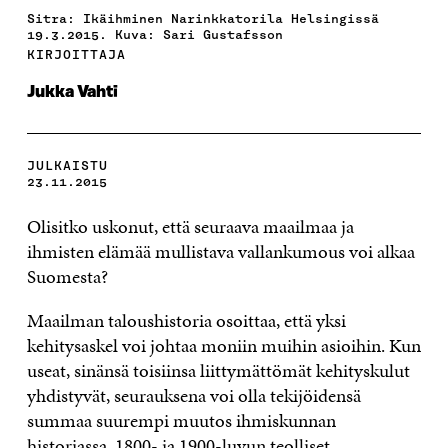
Sitra: Ikäihminen Narinkkatorila Helsingissä
19.3.2015. Kuva: Sari Gustafsson
KIRJOITTAJA
Jukka Vahti
JULKAISTU
23.11.2015
Olisitko uskonut, että seuraava maailmaa ja
ihmisten elämää mullistava vallankumous voi alkaa
Suomesta?
Maailman taloushistoria osoittaa, että yksi
kehitysaskel voi johtaa moniin muihin asioihin. Kun
useat, sinänsä toisiinsa liittymättömät kehityskulut
yhdistyvät, seurauksena voi olla tekijöidensä
summaa suurempi muutos ihmiskunnan
historiassa. 1800- ja 1900-luvun teolliset