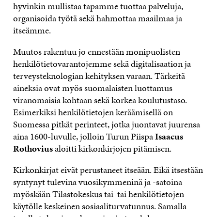
hyvinkin mullistaa tapamme tuottaa palveluja,
organisoida työtä sekä hahmottaa maailmaa ja
itseämme.
Muutos rakentuu jo ennestään monipuolisten
henkilötietovarantojemme sekä digitalisaation ja
terveysteknologian kehityksen varaan. Tärkeitä
aineksia ovat myös suomalaisten luottamus
viranomaisia kohtaan sekä korkea koulutustaso.
Esimerkiksi henkilötietojen keräämisellä on
Suomessa pitkät perinteet, jotka juontavat juurensa
aina 1600-luvulle, jolloin Turun Piispa
Isaacus
Rothovius
aloitti kirkonkirjojen pitämisen.
Kirkonkirjat eivät perustaneet itseään. Eikä itsestään
syntynyt tulevina vuosikymmeninä ja -satoina
myöskään Tilastokeskus tai tai henkilötietojen
käytölle keskeinen sosiaaliturvatunnus. Samalla