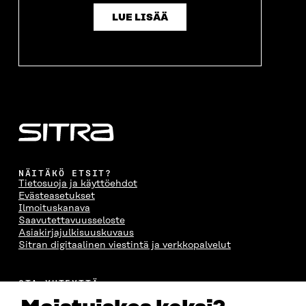
LUE LISÄÄ
NÄITÄKÖ ETSIT?
Tietosuoja ja käyttöehdot
Evästeasetukset
Ilmoituskanava
Saavutettavuusseloste
Asiakirjajulkisuuskuvaus
Sitran digitaalinen viestintä ja verkkopalvelut
OTA YHTEYTTÄ
Suomen itsenäisyyden juhlarahasto Sitra