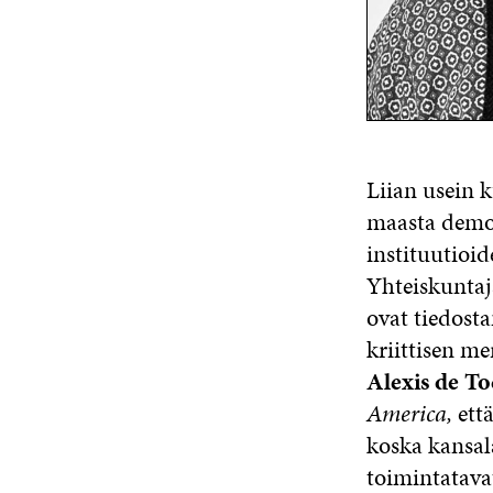
Liian usein k
maasta demok
instituutioid
Yhteiskuntajä
ovat tiedosta
kriittisen m
Alexis de To
America,
ett
koska kansala
toimintatava