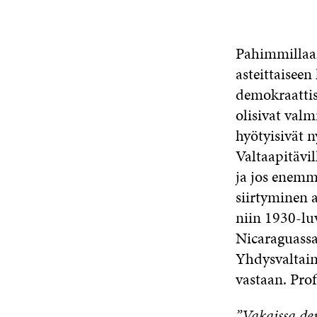
Pahimmillaan
asteittaiseen
demokraattise
olisivat valm
hyötyisivät 
Valtaapitävil
ja jos enemm
siirtyminen a
niin 1930-lu
Nicaraguassa
Yhdysvaltain
vastaan. Pro
”Vakaissa dem