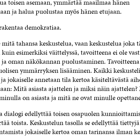
ttua toisen asemaan, ymmärtää maailmaa hänen
an ja halua puolustaa myös hänen etujaan.
i rakentaa demokratiaa.
e mitä tahansa keskustelua, vaan keskustelua joka tä
 kuin esimerkiksi väittelyssä, tavoitteena ei ole va
’ ja oman näkökannan puolustaminen. Tavoitteena
isen ymmärryksen lisääminen. Kaikki keskusteli
 ja jokaiselle annetaan tila kertoa käsiteltävästä ai
n: Mitä asiasta ajattelen ja miksi näin ajattelen?
inulla on asiasta ja mitä ne ovat minulle opettane
 dialogi edellyttää toisen osapuolen kunnioittamis
ä toista. Keskustelun tasolla se edellyttää tiettyjä
antamista jokaiselle kertoa oman tarinansa ilman ke