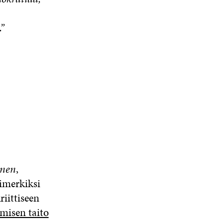
”
inen
,
simerkiksi
riittiseen
misen taito