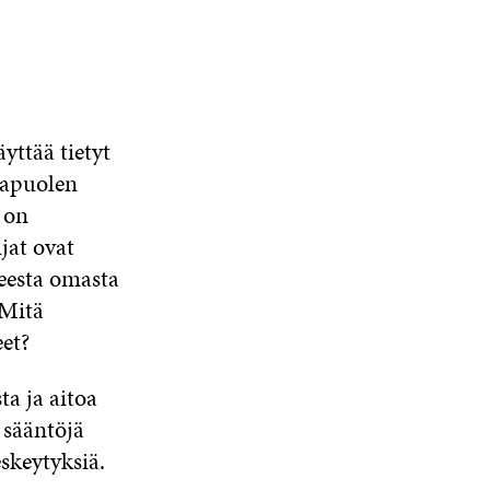
yttää tietyt
stapuolen
 on
jat ovat
heesta omasta
 Mitä
et?
ta ja aitoa
 sääntöjä
skeytyksiä.