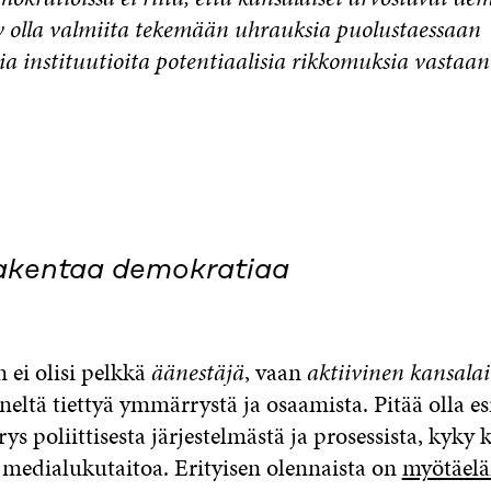
y olla valmiita tekemään uhrauksia puolustaessaan
a instituutioita potentiaalisia rikkomuksia vastaan.
rakentaa demokratiaa
 ei olisi pelkkä
äänestäjä
, vaan
aktiivinen kansala
eltä tiettyä ymmärrystä ja osaamista. Pitää olla e
 poliittisesta järjestelmästä ja prosessista, kyky k
a medialukutaitoa. Erityisen olennaista on
myötäelä