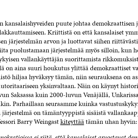
 kansalaishyveiden puute johtaa demokraattisen j
 lakkauttamiseen. Kriittistä on että kansalaiset ym
n järjestelmän arvon ja luottavat siihen riittävästi,
iita puolustamaan järjestelmää myös silloin, kun he
nykyisen vallankäyttäjän suorittamista rikkomuksist
lä on aina suuri houkutus ylittää demokraattiset v
istö hiljaa hyväksyy tämän, niin seurauksena on as
utoritaariseen yksinvaltaan. Näin on käynyt histor
vun Saksassa kuin 2000-luvun Venäjällä, Unkarissa
kin. Parhaillaan seuraamme kuinka vastustuskyky
 järjestelmä on tämäntyyppistä sisäistä vallankaa
fessori Barry Weingast
kiteyttää
tämän uhan hyvin:
okratioissa ei riitä, että kansalaiset arvostavat de