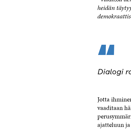
heidän täyty
demokraattisi
“
Dialogi 
Jotta ihminen
vaaditaan hän
perusymmärrys
ajatteluun j