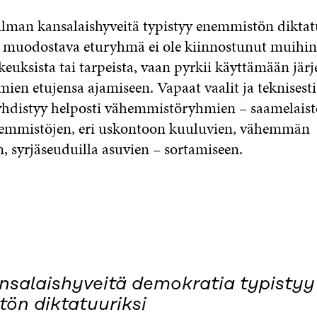
lman kansalaishyveitä typistyy enemmistön diktatu
muodostava eturyhmä ei ole kiinnostunut muihin
euksista tai tarpeista, vaan pyrkii käyttämään jär
ien etujensa ajamiseen. Vapaat vaalit ja teknisest
hdistyy helposti vähemmistöryhmien – saamelaist
hemmistöjen, eri uskontoon kuuluvien, vähemmän
, syrjäseuduilla asuvien – sortamiseen.
nsalaishyveitä demokratia typistyy
ön diktatuuriksi