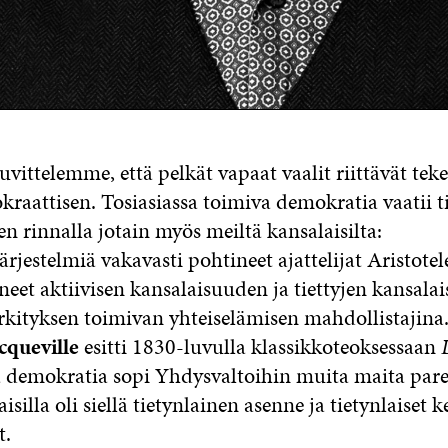
uvittelemme, että pelkät vapaat vaalit riittävät te
raattisen. Tosiasiassa toimiva demokratia vaatii ti
en rinnalla jotain myös meiltä kansalaisilta:
rjestelmiä vakavasti pohtineet ajattelijat Aristotel
neet aktiivisen kansalaisuuden ja tiettyjen kansala
erkityksen toimivan yhteiselämisen mahdollistajina
cqueville
esitti 1830-luvulla klassikkoteoksessaan
ä demokratia sopi Yhdysvaltoihin muita maita pa
isilla oli siellä tietynlainen asenne ja tietynlaiset k
t.