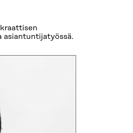
okraattisen
 asiantuntijatyössä.