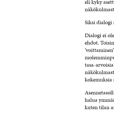
eli kyky ase
näkökulmasta
Siksi dialog
Dialogi ei ol
ehdot. Toisin
’voittaminen
molemminpuol
tasa-arvoisia
näkökulmastaa
kokemuksia m
Asennetasolla
halua ymmärtä
kuten tilan 