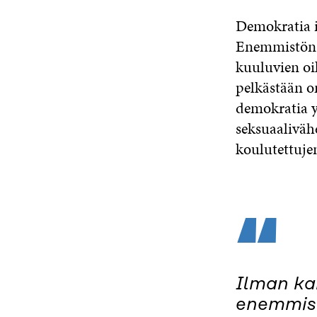
Demokratia i
Enemmistön 
kuuluvien oik
pelkästään om
demokratia y
seksuaalivä
koulutettujen
“
Ilman ka
enemmist