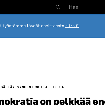
ot työstämme löydät osoitteesta
sitra.fi
.
ISÄLTÄÄ VANHENTUNUTTA TIETOA
mokratia on pelkkää 