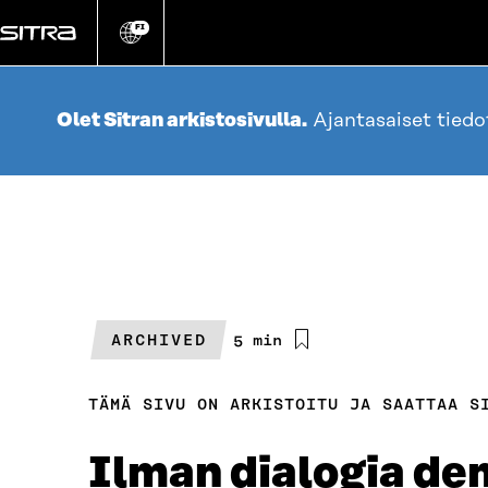
Siirry
suoraan
FI
Vaihda
sivuston
sisältöön
kieli
Olet Sitran arkistosivulla.
Ajantasaiset tied
ARCHIVED
Arvioitu
5 min
lukuaika
TÄMÄ SIVU ON ARKISTOITU JA SAATTAA S
Ilman dialogia de