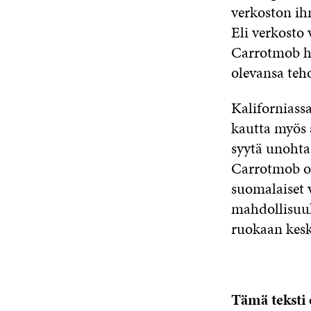
verkoston ihm
Eli verkosto 
Carrotmob ha
olevansa teh
Kaliforniass
kautta myös 
syytä unohta
Carrotmob on
suomalaiset 
mahdollisuuks
ruokaan kesk
Tämä teksti o