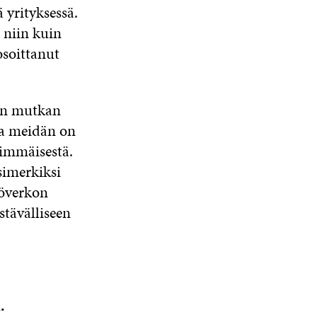
 yrityksessä.
e niin kuin
osoittanut
kin mutkan
sa meidän on
kimmäisestä.
simerkiksi
köverkon
stävälliseen
.