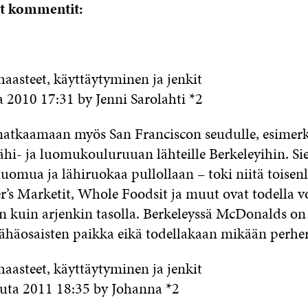
t kommentit:
haasteet, käyttäytyminen ja jenkit
a 2010 17:31 by Jenni Sarolahti *2
matkaamaan myös San Franciscon seudulle, esimerk
lähi- ja luomukouluruuan lähteille Berkeleyihin. Si
uomua ja lähiruokaa pullollaan – toki niitä toisenl
’s Marketit, Whole Foodsit ja muut ovat todella 
n kuin arjenkin tasolla. Berkeleyssä McDonalds o
ähäosaisten paikka eikä todellakaan mikään perher
haasteet, käyttäytyminen ja jenkit
uta 2011 18:35 by Johanna *2