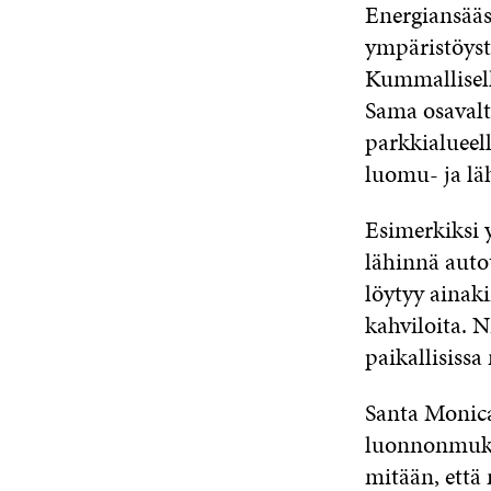
Energiansääs
ympäristöyst
Kummallisella
Sama osavalt
parkkialueell
luomu- ja lä
Esimerkiksi 
lähinnä auto
löytyy ainak
kahviloita. 
paikallisissa
Santa Monicas
luonnonmukai
mitään, että