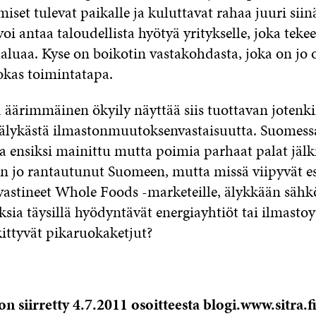
iset tulevat paikalle ja kuluttavat rahaa juuri siinä
voi antaa taloudellista hyötyä yritykselle, joka teke
luaa. Kyse on boikotin vastakohdasta, joka on jo 
okas toimintatapa.
a äärimmäinen ökyily näyttää siis tuottavan joten
älykästä ilmastonmuutoksenvastaisuutta. Suomes
a ensiksi mainittu mutta poimia parhaat palat jäl
 jo rantautunut Suomeen, mutta missä viipyvät e
vastineet Whole Foods -marketeille, älykkään säh
ia täysillä hyödyntävät energiayhtiöt tai ilmastoy
ittyvät pikaruokaketjut?
n siirretty 4.7.2011 osoitteesta blogi.www.sitra.fi