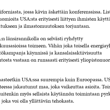
iforniasta, jossa kävin äskettäin konferenssissa. Li
mioita USA:sta erityisesti liittyen ihmisten käytt
tukseen ja ilmastomuutoksen torjuntaan.
n länsirannikolla on selvästi ryhdytty
kuusasioissa toimeen. Vähän joka toisella energiay
tökampanja käynnissä ja kansalaisaktiivisuutta
osta vastaan on runsaasti erityisesti yliopistonuo
aasteetkin USA:ssa suurempia kuin Euroopassa. U
eessa jakautunut maa, joka vaikeuttaa asioita. Toi
uitenkin myös sellaista käytännön toimintaan pyrk
joka voi olla yllättävän tehokasta.