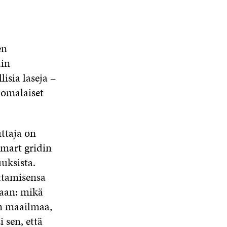
S
S
A
en
ain
isia laseja –
uomalaiset
ttaja on
mart gridin
uksista.
ttamisensa
maan: mikä
n maailmaa,
 sen, että