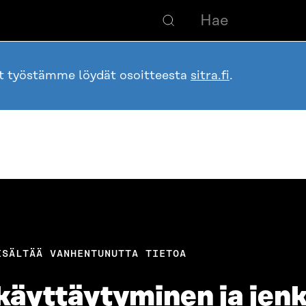
ot työstämme löydät osoitteesta
sitra.fi
.
ISÄLTÄÄ VANHENTUNUTTA TIETOA
käyttäytyminen ja jenk