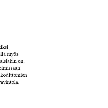
iksi
ellä myös
aisiakin on,
voimissaan
n kodittomien
avintola.