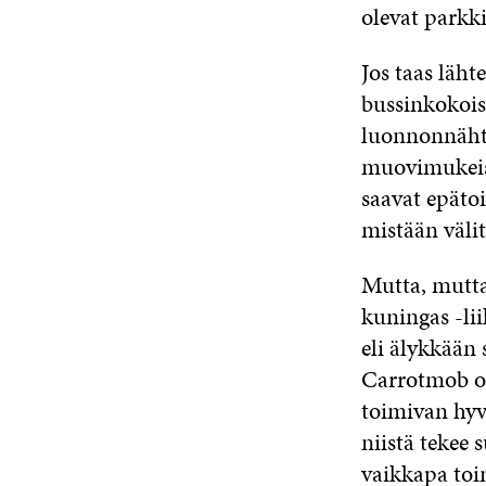
olevat parkki
Jos taas läht
bussinkokois
luonnonnähtä
muovimukeista
saavat epätoi
mistään välit
Mutta, mutta
kuningas -li
eli älykkään
Carrotmob on
toimivan hyv
niistä teke
vaikkapa toim