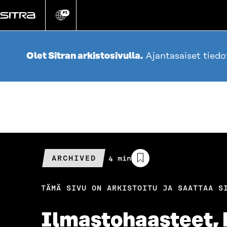
Siirry
suoraan
FI
Vaihda
sivuston
sisältöön
kieli
Olet Sitran arkistosivulla.
Ajantasaiset tied
ARCHIVED
Arvioitu
4 min
lukuaika
TÄMÄ SIVU ON ARKISTOITU JA SAATTAA S
Ilmastohaasteet, 