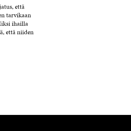
atus, että
en tarvikaan
iksi ihailla
, että niiden