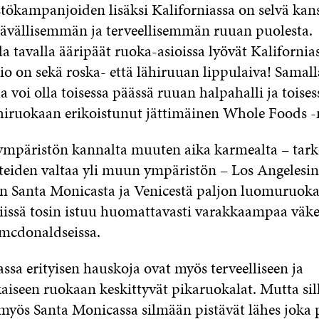
tökampanjoiden lisäksi Kaliforniassa on selvä kan
ävällisemmän ja terveellisemmän ruuan puolesta.
 tavalla ääripäät ruoka-asioissa lyövät Kalifornias
io on sekä roska- että lähiruuan lippulaiva! Samall
a voi olla toisessa päässä ruuan halpahalli ja toise
hiruokaan erikoistunut jättimäinen Whole Foods -
ympäristön kannalta muuten aika karmealta – tark
teiden valtaa yli muun ympäristön – Los Angelesin
in Santa Monicasta ja Venicestä paljon luomuruoka
Niissä tosin istuu huomattavasti varakkaampaa väk
 mcdonaldseissa.
sa erityisen hauskoja ovat myös terveelliseen ja
seen ruokaan keskittyvät pikaruokalat. Mutta sil
 myös Santa Monicassa silmään pistävät lähes joka 