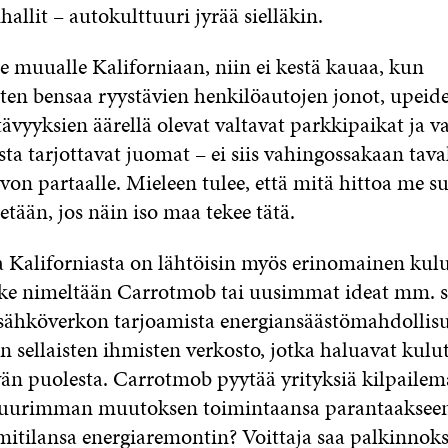
hallit – autokulttuuri jyrää sielläkin.
ee muualle Kaliforniaan, niin ei kestä kauaa, kun
ten bensaa ryystävien henkilöautojen jonot, upeid
vyyksien äärellä olevat valtavat parkkipaikat ja v
 tarjottavat juomat – ei siis vahingossakaan tavall
von partaalle. Mieleen tulee, että mitä hittoa me s
etään, jos näin iso maa tekee tätä.
 Kaliforniasta on lähtöisin myös erinomainen kulu
ike nimeltään Carrotmob tai uusimmat ideat mm. s
 sähköverkon tarjoamista energiansäästömahdollisu
 sellaisten ihmisten verkosto, jotka haluavat kulu
än puolesta. Carrotmob pyytää yrityksiä kilpaile
e suurimman muutoksen toimintaansa parantaaksee
itilansa energiaremontin? Voittaja saa palkinnoksi