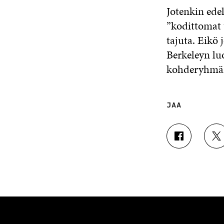
Jotenkin edel
”kodittomat 
tajuta. Eikö 
Berkeleyn lu
kohderyhmän
JAA
J
J
A
A
A
A
F
T
A
W
C
I
E
T
B
T
O
E