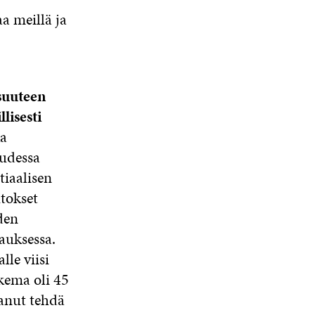
aa meillä ja
isuuteen
lisesti
a
uudessa
tiaalisen
tokset
den
auksessa.
alle viisi
kema oli 45
tanut tehdä