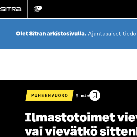
Siirry
suoraan
FI
Vaihda
sivuston
sisältöön
kieli
Olet Sitran arkistosivulla.
Ajantasaiset tied
PUHEENVUORO
Arvioitu
5 min
lukuaika
Ilmastotoimet vie
vai vievätkö sitte