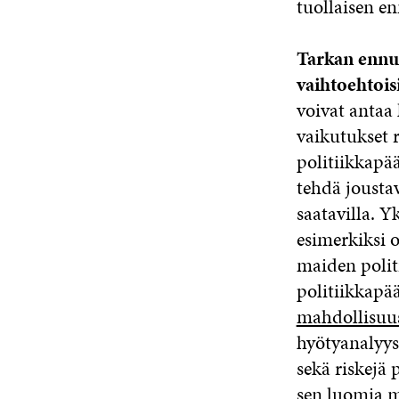
tuollaisen e
Tarkan ennus
vaihtoehtoisi
voivat antaa 
vaikutukset r
politiikkapää
tehdä jousta
saatavilla. Y
esimerkiksi 
maiden polit
politiikkapää
mahdollisuu
hyötyanalyysi
sekä riskejä 
sen luomia m