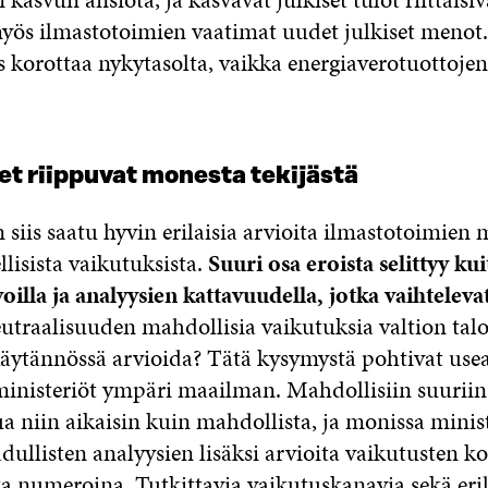
ös ilmastotoimien vaatimat uudet julkiset menot. 
es korottaa nykytasolta, vaikka energiaverotuottojen
t riippuvat monesta tekijästä
 siis saatu hyvin erilaisia arvioita ilmastotoimien 
llisista vaikutuksista.
Suuri osa eroista selittyy ku
illa ja analyysien kattavuudella, jotka vaihteleva
eutraalisuuden mahdollisia vaikutuksia valtion tal
käytännössä arvioida? Tätä kysymystä pohtivat use
ministeriöt ympäri maailman. Mahdollisiin suurii
ua niin aikaisin kuin mahdollista, ja monissa minis
dullisten analyysien lisäksi arvioita vaikutusten k
ta numeroina. Tutkittavia vaikutuskanavia sekä eril