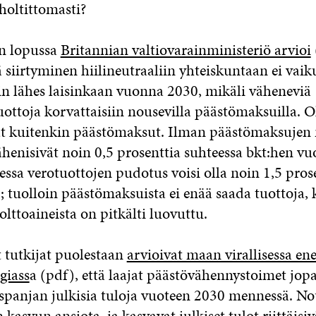
holtittomasti?
n lopussa
Britannian valtiovarainministeriö arvioi
tä siirtyminen hiilineutraaliin yhteiskuntaan ei vai
in lähes laisinkaan vuonna 2030, mikäli väheneviä
ottoja korvattaisiin nousevilla päästömaksuilla. Ol
vat kuitenkin päästömaksut. Ilman päästömaksujen
ähenisivät noin 0,5 prosenttia suhteessa bkt:hen v
ssa verotuottojen pudotus voisi olla noin 1,5 pros
 tuolloin päästömaksuista ei enää saada tuottoja, 
polttoaineista on pitkälti luovuttu.
t tutkijat puolestaan
arvioivat maan virallisessa ene
giass
a (pdf), että laajat päästövähennystoimet jo
Espanjan julkisia tuloja vuoteen 2030 mennessä. No
 kasvun ansiota, ja kasvavat julkiset tulot riittäisi