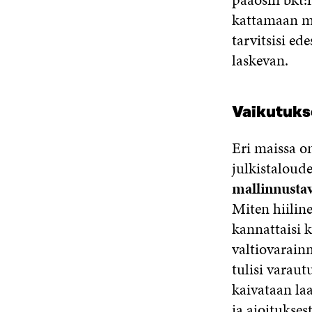
kattamaan my
tarvitsisi ed
laskevan.
Vaikutukse
Eri maissa on
julkistaloude
mallinnustavo
Miten hiilin
kannattaisi 
valtiovarain
tulisi varaut
kaivataan laa
ja ajoitukses