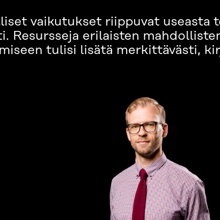
iset vaikutukset riippuvat useasta te
. Resursseja erilaisten mahdolliste
miseen tulisi lisätä merkittävästi, ki