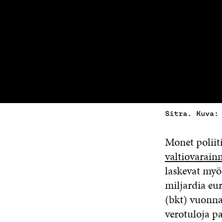
Sitra. Kuva:
Monet poliit
valtiovarainm
laskevat myös
miljardia eur
(bkt) vuonna 
verotuloja p