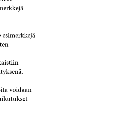
imerkkejä
e esimerkkejä
sten
aistiin
ityksenä.
ita voidaan
vaikutukset