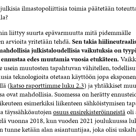
 julkisia ilmastopoliittisia toimia päätetään toteutt
la?
hin liittyy suurta epävarmuutta mitä pidemmälle
n arvioita yritetään tehdä.
Sen takia hiilineutraal
ahdollisia julkistaloudellisia vaikutuksia on tyypil
ennustaa edes muutamia vuosia etukäteen.
Vaikk
 usein muutosten tapahtuvan vähitellen, todellis
uusia teknologioita otetaan käyttöön jopa eksponen
lä (
katso raporttimme luku 2.3
) ja yhtäkkiset muu
sa ovat mahdollisia. Suomessa on herätty ennustei
ikeuteen esimerkiksi liikenteen sähköistymisen tap
ja täyssähköautojen
osuus ensirekisteröinneistä
oli 
ielä vuonna 2018, kun vuoden 2021 joulukuussa lu
n tunne ketään alan asiantuntijaa, joka olisi uskal