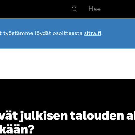
ot työstämme löydät osoitteesta
sitra.fi
.
vät julkisen talouden 
nkään?