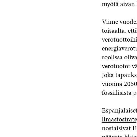
myötä aivan 
Viime vuode
toisaalta, et
verotuottoih
energiaverotu
roolissa oli
verotuotot v
Joka tapaukse
vuonna 2050;
fossiilisista 
Espanjalaise
ilmastostrate
nostaisivat 
pääosin bkt:n