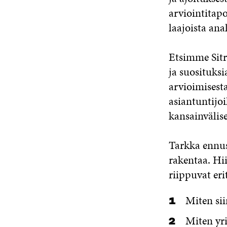
arviointitapo
laajoista ana
Etsimme Sitr
ja suosituksi
arvioimisest
asiantuntijoi
kansainvälise
Tarkka ennus
rakentaa. Hii
riippuvat eri
Miten sii
Miten yri