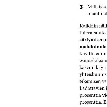
Millaisia
maailmal
Kaikkiin näi
tulevaisuutee
siirtymisen m
mahdotonta 
kuvittelemme
esimerkiksi 
kasvun käyril
yhteiskunnis
tekemisen va
Ladattavien 
prosenttia v
prosenttia. E