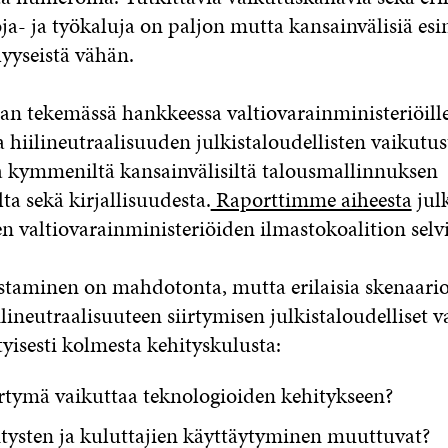
ja- ja työkaluja on paljon mutta kansainvälisiä es
lyyseistä vähän.
an tekemässä hankkeessa valtiovarainministeriöill
a hiilineutraalisuuden julkistaloudellisten vaikutu
a kymmeniltä kansainvälisiltä talousmallinnuksen
lta sekä kirjallisuudesta.
Raporttimme aiheesta
julk
n valtiovarainministeriöiden ilmastokoalition selv
taminen on mahdotonta, mutta erilaisia skenaario
lineutraalisuuteen siirtymisen julkistaloudelliset 
tyisesti kolmesta kehityskulusta:
rtymä vaikuttaa teknologioiden kehitykseen?
tysten ja kuluttajien käyttäytyminen muuttuvat?