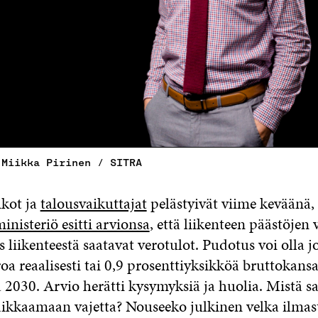
 Miikka Pirinen / SITRA
ikot ja
talousvaikuttajat
pelästyivät viime keväänä,
inisteriö esitti arvionsa
, että liikenteen päästöjen
 liikenteestä saatavat verotulot. Pudotus voi olla j
oa reaalisesti tai 0,9 prosenttiyksikköä bruttokans
2030. Arvio herätti kysymyksiä ja huolia. Mistä saa
aikkaamaan vajetta? Nouseeko julkinen velka ilma