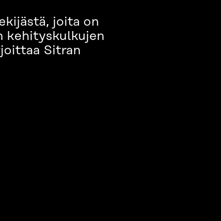
kijästä, joita on
n kehityskulkujen
rjoittaa Sitran