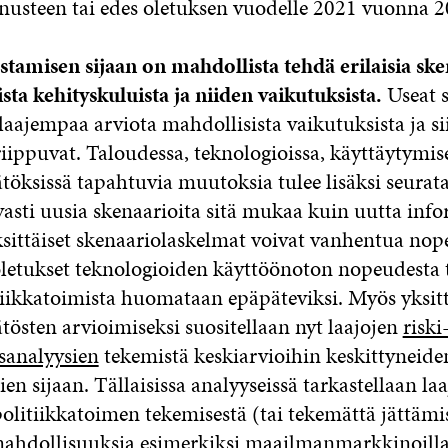
nnusteen tai edes oletuksen vuodelle 2021 vuonna 2
tamisen sijaan on mahdollista tehdä erilaisia ske
sta kehityskuluista ja niiden vaikutuksista.
Useat 
laajempaa arviota mahdollisista vaikutuksista ja si
iippuvat. Taloudessa, teknologioissa, käyttäytymise
töksissä tapahtuvia muutoksia tulee lisäksi seurata 
vasti uusia skenaarioita sitä mukaa kuin uutta inf
ksittäiset skenaariolaskelmat voivat vanhentua nope
oletukset teknologioiden käyttöönoton nopeudesta
iikkatoimista huomataan epäpäteviksi. Myös yksitt
tösten arvioimiseksi suositellaan nyt laajojen
riski
sanalyysien
tekemistä keskiarvioihin keskittyneid
en sijaan. Tällaisissa analyyseissä tarkastellaan laa
politiikkatoimen tekemisestä (tai tekemättä jättämis
ahdollisuuksia esimerkiksi maailmanmarkkinoilla