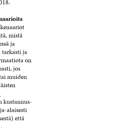
018.
naarioita
skenaariot
itä, mistä
ssä ja
tarkasti ja
ormaatiota on
asti, jos
 tai muiden
äisten
-
en kustannus-
ja-alaisesti
estä) että
.