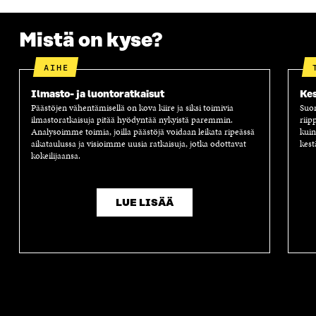
Mistä on kyse?
AIHE
Ilmasto- ja luontoratkaisut
Kes
Päästöjen vähentämisellä on kova kiire ja siksi toimivia
Suom
ilmastoratkaisuja pitää hyödyntää nykyistä paremmin.
riip
Analysoimme toimia, joilla päästöjä voidaan leikata ripeässä
kuin
aikataulussa ja visioimme uusia ratkaisuja, jotka odottavat
kest
kokeilijaansa.
LUE LISÄÄ