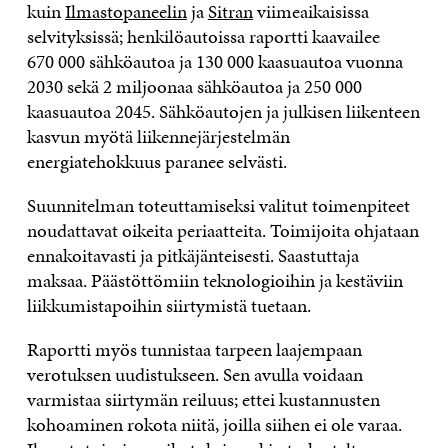
kuin
Ilmastopaneelin
ja
Sitran
viimeaikaisissa
selvityksissä; henkilöautoissa raportti kaavailee
670 000 sähköautoa ja 130 000 kaasuautoa vuonna
2030 sekä 2 miljoonaa sähköautoa ja 250 000
kaasuautoa 2045. Sähköautojen ja julkisen liikenteen
kasvun myötä liikennejärjestelmän
energiatehokkuus paranee selvästi.
Suunnitelman toteuttamiseksi valitut toimenpiteet
noudattavat oikeita periaatteita. Toimijoita ohjataan
ennakoitavasti ja pitkäjänteisesti. Saastuttaja
maksaa. Päästöttömiin teknologioihin ja kestäviin
liikkumistapoihin siirtymistä tuetaan.
Raportti myös tunnistaa tarpeen laajempaan
verotuksen uudistukseen. Sen avulla voidaan
varmistaa siirtymän reiluus; ettei kustannusten
kohoaminen rokota niitä, joilla siihen ei ole varaa.