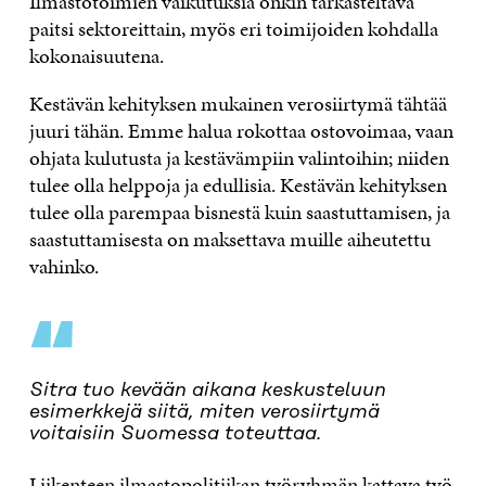
Ilmastotoimien vaikutuksia onkin tarkasteltava
paitsi sektoreittain, myös eri toimijoiden kohdalla
kokonaisuutena.
Kestävän kehityksen mukainen verosiirtymä tähtää
juuri tähän. Emme halua rokottaa ostovoimaa, vaan
ohjata kulutusta ja kestävämpiin valintoihin; niiden
tulee olla helppoja ja edullisia. Kestävän kehityksen
tulee olla parempaa bisnestä kuin saastuttamisen, ja
saastuttamisesta on maksettava muille aiheutettu
vahinko.
“
Sitra tuo kevään aikana keskusteluun
esimerkkejä siitä, miten verosiirtymä
voitaisiin Suomessa toteuttaa.
Liikenteen ilmastopolitiikan työryhmän kattava työ