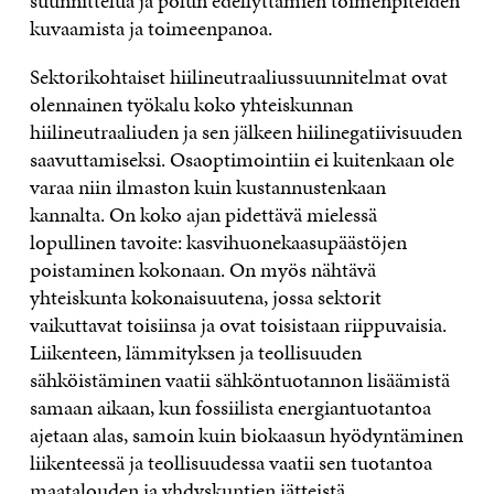
suunnittelua ja polun edellyttämien toimenpiteiden
kuvaamista ja toimeenpanoa.
Sektorikohtaiset hiilineutraaliussuunnitelmat ovat
olennainen työkalu koko yhteiskunnan
hiilineutraaliuden ja sen jälkeen hiilinegatiivisuuden
saavuttamiseksi. Osaoptimointiin ei kuitenkaan ole
varaa niin ilmaston kuin kustannustenkaan
kannalta. On koko ajan pidettävä mielessä
lopullinen tavoite: kasvihuonekaasupäästöjen
poistaminen kokonaan. On myös nähtävä
yhteiskunta kokonaisuutena, jossa sektorit
vaikuttavat toisiinsa ja ovat toisistaan riippuvaisia.
Liikenteen, lämmityksen ja teollisuuden
sähköistäminen vaatii sähköntuotannon lisäämistä
samaan aikaan, kun fossiilista energiantuotantoa
ajetaan alas, samoin kuin biokaasun hyödyntäminen
liikenteessä ja teollisuudessa vaatii sen tuotantoa
maatalouden ja yhdyskuntien jätteistä.