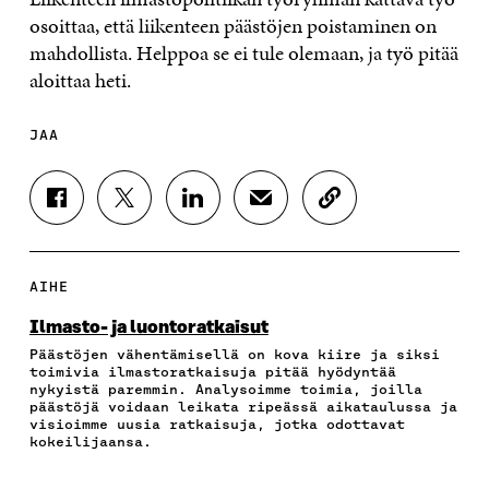
osoittaa, että liikenteen päästöjen poistaminen on
mahdollista. Helppoa se ei tule olemaan, ja työ pitää
aloittaa heti.
JAA
J
J
J
J
K
A
A
A
A
O
A
A
A
A
P
F
T
L
S
I
A
W
I
Ä
O
AIHE
C
I
N
H
I
E
T
K
K
A
Ilmasto- ja luontoratkaisut
B
T
E
Ö
R
Päästöjen vähentämisellä on kova kiire ja siksi
O
E
D
P
T
toimivia ilmastoratkaisuja pitää hyödyntää
O
R
I
O
I
nykyistä paremmin. Analysoimme toimia, joilla
K
I
N
S
K
päästöjä voidaan leikata ripeässä aikataulussa ja
I
S
I
T
K
visioimme uusia ratkaisuja, jotka odottavat
S
S
S
I
E
kokeilijaansa.
S
Ä
S
L
L
A
A
Ä
L
I