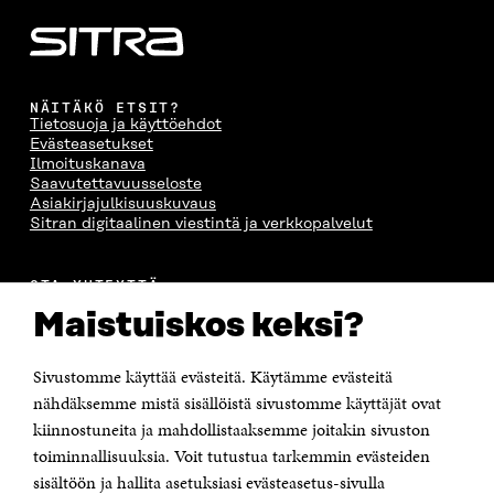
NÄITÄKÖ ETSIT?
Tietosuoja ja käyttöehdot
Evästeasetukset
Ilmoituskanava
Saavutettavuusseloste
Asiakirjajulkisuuskuvaus
Sitran digitaalinen viestintä ja verkkopalvelut
OTA YHTEYTTÄ
Suomen itsenäisyyden juhlarahasto Sitra
Maistuiskos keksi?
Itämerenkatu 11-13, PL 160,
00181 Helsinki
Sivustomme käyttää evästeitä. Käytämme evästeitä
Puhelin +358 294 618 991
Sähköpostiosoite
nähdäksemme mistä sisällöistä sivustomme käyttäjät ovat
etunimi.sukunimi@sitra.fi tai sitra@sitra.fi
kiinnostuneita ja mahdollistaaksemme joitakin sivuston
toiminnallisuuksia. Voit tutustua tarkemmin evästeiden
Saapumisohjeet
sisältöön ja hallita asetuksiasi evästeasetus-sivulla
Y-tunnus 0202132-3