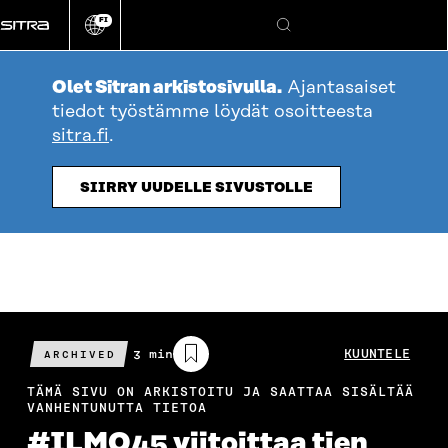
Siirry
FI
suoraan
Vaihda
Hae
sivuston
sisältöön
kieli
Olet Sitran arkistosivulla.
Ajantasaiset
tiedot työstämme löydät osoitteesta
sitra.fi
.
SIIRRY UUDELLE SIVUSTOLLE
Arvioitu
3 min
KUUNTELE
ARCHIVED
lukuaika
TÄMÄ SIVU ON ARKISTOITU JA SAATTAA SISÄLTÄÄ
VANHENTUNUTTA TIETOA
#ILMO45 viitoittaa tien