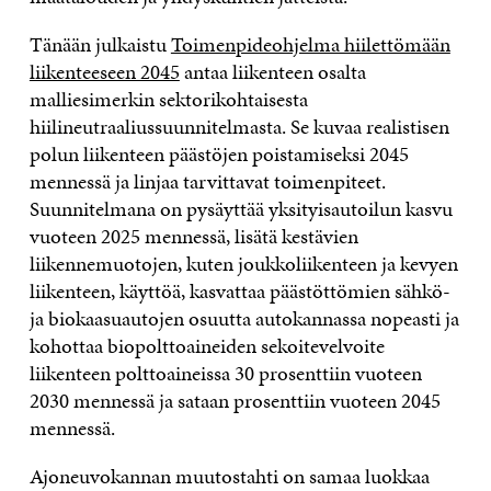
Tänään julkaistu
Toimenpideohjelma hiilettömään
liikenteeseen 2045
antaa liikenteen osalta
malliesimerkin sektorikohtaisesta
hiilineutraaliussuunnitelmasta. Se kuvaa realistisen
polun liikenteen päästöjen poistamiseksi 2045
mennessä ja linjaa tarvittavat toimenpiteet.
Suunnitelmana on pysäyttää yksityisautoilun kasvu
vuoteen 2025 mennessä, lisätä kestävien
liikennemuotojen, kuten joukkoliikenteen ja kevyen
liikenteen, käyttöä, kasvattaa päästöttömien sähkö-
ja biokaasuautojen osuutta autokannassa nopeasti ja
kohottaa biopolttoaineiden sekoitevelvoite
liikenteen polttoaineissa 30 prosenttiin vuoteen
2030 mennessä ja sataan prosenttiin vuoteen 2045
mennessä.
Ajoneuvokannan muutostahti on samaa luokkaa