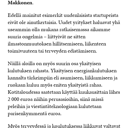
Makkonen
.
Edellä mainitut esimerkit uudenlaisista startupeista
eivät ole ainutkertaisia. Uudet yritykset haluavat yhä
useammin olla mukana ratkaisemassa aikamme
suuria ongelmia – liittyivät ne sitten
ilmastonmuutoksen hillitsemiseen, liikenteen
toimivuuteen tai terveyden edistämiseen.
Näillä aloilla on myös suurin osa yksityisen
kulutuksen rahasta. Yksityisen energiankulutuksen
kannalta tärkeimpiin eli asumiseen, liikkumiseen ja
ruokaan kuluu myös eniten yksityistä rahaa.
Kotitaloudessa saatetaan käyttää kuukausittain lähes
2 000 euroa näihin perusasioihin, siinä missä
peleihin ja viestintäteknologiaan kulutetaan
parisenkymmentä euroa.
Myös terveydessä ja koulutuksessa liikkuvat valtavat