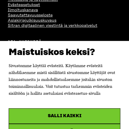
Evästeasetukset
Ilmoituskanava
Saavutettavuusseloste
Asiakirjajulkisuuskuvaus
Sitran digitaalinen viestintä ja verkkopalvelut
OTA YHTEYTTÄ
Suomen itsenäisyyden juhlarahasto Sitra
Maistuiskos keksi?
Itämerenkatu 11-13, PL 160,
00181 Helsinki
Sivustomme käyttää evästeitä. Käytämme evästeitä
Puhelin +358 294 618 991
Sähköpostiosoite
nähdäksemme mistä sisällöistä sivustomme käyttäjät ovat
etunimi.sukunimi@sitra.fi tai sitra@sitra.fi
kiinnostuneita ja mahdollistaaksemme joitakin sivuston
toiminnallisuuksia. Voit tutustua tarkemmin evästeiden
Saapumisohjeet
sisältöön ja hallita asetuksiasi evästeasetus-sivulla
Y-tunnus 0202132-3
OLEMME NÄISSÄ SOMEISSA
SALLI KAIKKI
Facebook
Avautuu
uudessa