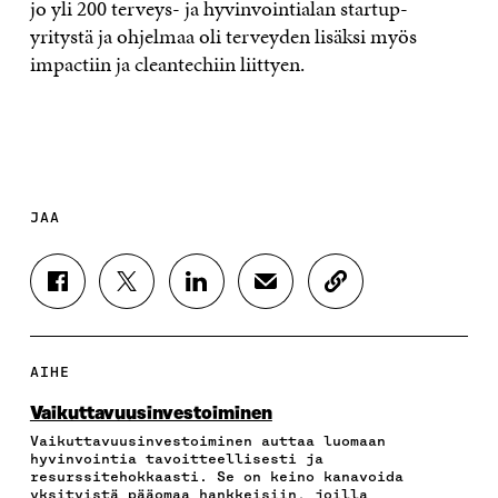
jo yli 200 terveys- ja hyvinvointialan startup-
yritystä ja ohjelmaa oli terveyden lisäksi myös
impactiin ja cleantechiin liittyen.
JAA
J
J
J
J
K
A
A
A
A
O
A
A
A
A
P
F
T
L
S
I
A
W
I
Ä
O
AIHE
C
I
N
H
I
E
T
K
K
A
Vaikuttavuus­investoiminen
B
T
E
Ö
R
Vaikuttavuusinvestoiminen auttaa luomaan
O
E
D
P
T
hyvinvointia tavoitteellisesti ja
O
R
I
O
I
resurssitehokkaasti. Se on keino kanavoida
K
I
N
S
K
yksityistä pääomaa hankkeisiin, joilla