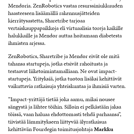
Mendoria. ZenRobotics vastaa resurssiniukkuuden
haasteeseen lisäämällä rakennusjätteiden
kierrätysastetta, Sharetribe tarjoaa
vertaiskauppapaikkoja eli virtuaalisia toreja kaikille
halukkaille ja Mendor auttaa hoitamaan diabetesta
ihmisten arjessa.
ZenRobotics, Sharetribe ja Mendor eivät ole mitä
tahansa startupeja, jotka etsivät rahoitusta ja
testaavat liiketoimintamalliaan. Ne ovat impact-
startupeja. Yrityksiä, jotka tuoton lisäksi kehittävät
vaikuttavia ratkaisuja yhteiskuntaa ja ihmisiä varten.
”Impact-yrittäjä tietää joka aamu, miksi nousee
sängystä ja lähtee töihin. Silloin ei pelkästään jaksa
töissä, vaan haluaa ehdottomasti tehdä parhaansa”,
tiivistää lämmitykseen liittyvää älyratkaisua
kehittävän Fourdegin toimitusjohtaja
Markku