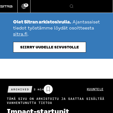
Siirry
FI
suoraan
Vaihda
Hae
sivuston
sisältöön
kieli
Olet Sitran arkistosivulla.
Ajantasaiset
tiedot työstämme löydät osoitteesta
sitra.fi
.
SIIRRY UUDELLE SIVUSTOLLE
Arvioitu
2 min
KUUNTELE
ARCHIVED
lukuaika
TÄMÄ SIVU ON ARKISTOITU JA SAATTAA SISÄLTÄÄ
VANHENTUNUTTA TIETOA
Impact-startupit