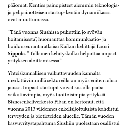
pääomat. Kenties painopisteet aiemmin teknologia-
ja pelipainotteisen startup-kentän dynamiikassa
ovat muuttumassa.
“Tänä vuonna Slushissa puhuttiin jo syövän
hoitamisesta”, huomauttaa kommunkaatio- ja
hoidonseurantaratkaisu Kaikun kehittäjä
Lauri
Sippola
. ”Tällainen kehityskulku helpottaa impact-
yrityksen aloittamisessa.”
Yhteiskunnallisen vaikuttavuuden kannalta
merkittävimmillä sektoreilla on myös eniten rahaa
jaossa. Impact-startupit voivat siis olla paitsi
vaikuttavimpia, myös tuottoisimpia yrityksiä.
Bisnesenkeliverkosto Fiban on kertonut, että
vuonna 2013 viidennes enkelisijoituksista kohdistui
terveyden ja biotieteiden alueelle. Tämän vuoden
kasvuyritystapahtuma Slushiin puolestaan osallistui