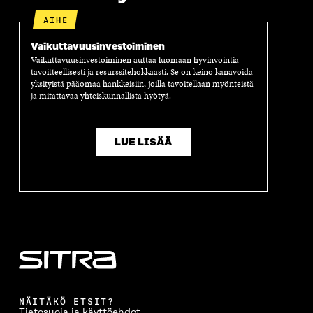
S
A
S
S
AIHE
A
A
S
A
Vaikuttavuus­investoiminen
Vaikuttavuusinvestoiminen auttaa luomaan hyvinvointia
tavoitteellisesti ja resurssitehokkaasti. Se on keino kanavoida
yksityistä pääomaa hankkeisiin, joilla tavoitellaan myönteistä
ja mitattavaa yhteiskunnallista hyötyä.
LUE LISÄÄ
NÄITÄKÖ ETSIT?
Tietosuoja ja käyttöehdot