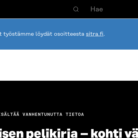
ot työstämme löydät osoitteesta
sitra.fi
.
ISÄLTÄÄ VANHENTUNUTTA TIETOA
en pelikirja – kohti vä