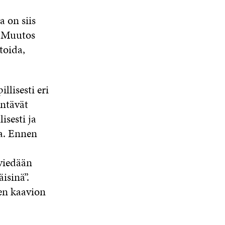
 on siis
. Muutos
toida,
llisesti eri
entävät
isesti ja
ta. Ennen
viedään
isinä”.
sen kaavion