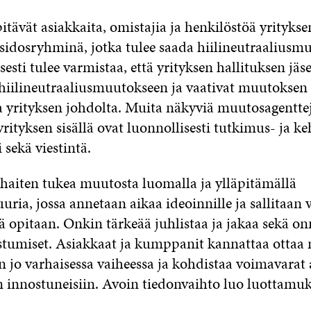
pitävät asiakkaita, omistajia ja henkilöstöä yritykse
sidosryhminä, jotka tulee saada hiilineutraaliusm
isesti tulee varmistaa, että yrityksen hallituksen jäs
 hiilineutraaliusmuutokseen ja vaativat muutoksen
a yrityksen johdolta. Muita näkyviä muutosagenttej
ityksen sisällä ovat luonnollisesti tutkimus- ja keh
sekä viestintä.
rhaiten tukea muutosta luomalla ja ylläpitämällä
uria, jossa annetaan aikaa ideoinnille ja sallitaan v
ä opitaan. Onkin tärkeää juhlistaa ja jakaa sekä on
stumiset. Asiakkaat ja kumppanit kannattaa otta
 jo varhaisessa vaiheessa ja kohdistaa voimavarat a
 innostuneisiin. Avoin tiedonvaihto luo luottamu