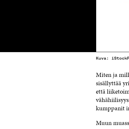
Kuva: iStock
Miten ja mill
sisällyttää y
että liiketo
vähähiilisyy
kumppanit in
Muun muassa 