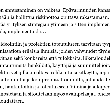
n ennustaminen on vaikeaa. Epävarmuuden kanssa
mään ja hallittua riskinottoa opittava rakastamaan
yttää yrityksen strategian ytimeen ja sitten implemen
da, implementoida…
ideointiin ja projektien toteutukseen tarvitaan tyypi
nisaatiota erilaisia ihmisiä, joiden vahvuudet täyd
vitaan sekä konkareita että tulokkaita, liiketaloudell
untautuneita henkilöitä, käyttäjiä ja suunnittelijoi
ktin vetäjillä on oltava rohkeutta ja sitkeyttä, jopa
ttomuutta ja kompromissittomuutta, jotta ideat 
, hankintoihin ja toteutukseen ”aitoina ja alkuperä
nnostetaan ja sitoutetaan myös avainpelaajat, ohei
 noudattaen.