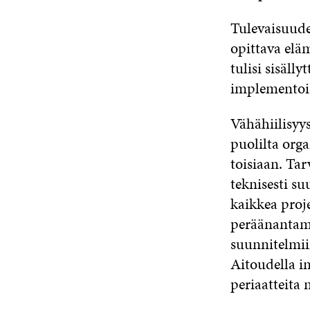
Tulevaisuude
opittava elä
tulisi sisäll
implementoi
Vähähiilisyys
puolilta orga
toisiaan. Tar
teknisesti su
kaikkea proje
peräänantama
suunnitelmiin
Aitoudella i
periaatteita