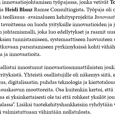
ä innovaatiojohtamisen työpajassa, jonka vetivät
T
ja
Heidi Blanz
Ramse Consultingista. Työpaja oli o
i teollisuus -avainalueen kehitysprojektia
Innovaat
 tavoitteena on luoda yrityksille innovaatioiden ja
 johtamismalli, joka luo edellytykset ja raamit uu
sien tunnistamiseen, systemaattiseen luovuuteen
tkuvaan parantamiseen pyrkimyksissä kohti vähähi
a ja innovaatioita.
allistui innostunut innovaatioammattilaisten jouk
ityksistä. Yhteistä osallistujille oli näkemys siitä, 
ius, digitalisaatio, puhdas teknologia ja kiertotalou
louskasvun moottoreita. Osa kuitenkin kertoi, että 
aa ei yksinkertaisesti ole tai että rohkeat yksilöt jo
lassa”. Lisäksi tuotekehityshankkeisiin ryhdytään v
i valmistuttuaan vähintään nollatulosta.