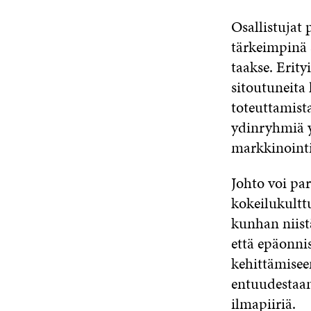
Osallistujat 
tärkeimpinä 
taakse. Erity
sitoutuneita
toteuttamist
ydinryhmiä yr
markkinointi 
Johto voi pa
kokeilukulttu
kunhan niist
että epäonni
kehittämiseen
entuudestaan
ilmapiiriä.