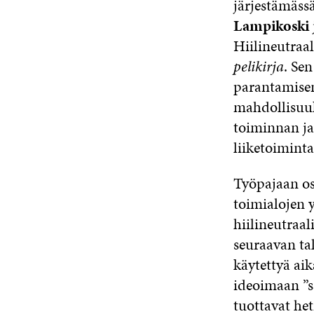
järjestämäss
Lampikoski
Hiilineutraal
pelikirja
. Sen
parantamisen
mahdollisuuk
toiminnan ja
liiketoiminta
Työpajaan os
toimialojen yr
hiilineutraal
seuraavan ta
käytettyä aik
ideoimaan ”sa
tuottavat het