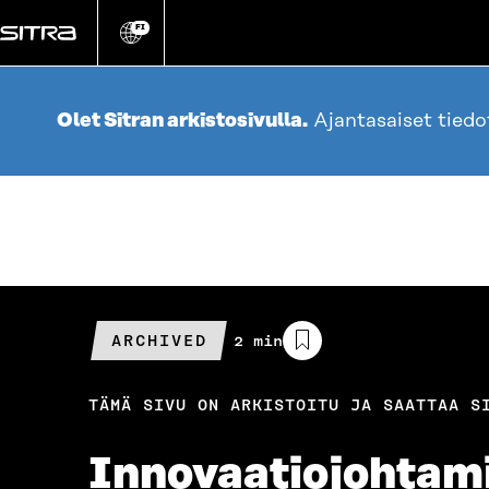
Siirry
suoraan
FI
Vaihda
sivuston
sisältöön
kieli
Olet Sitran arkistosivulla.
Ajantasaiset tied
ARCHIVED
Arvioitu
2 min
lukuaika
TÄMÄ SIVU ON ARKISTOITU JA SAATTAA S
Innovaatiojohtamis