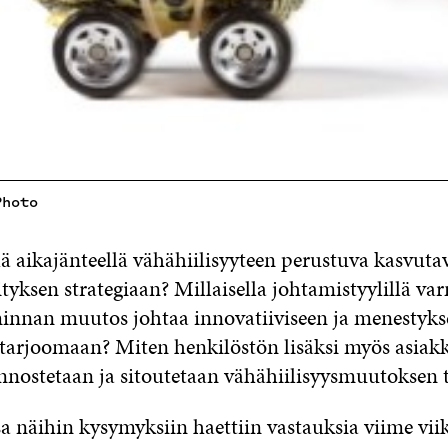
Photo
ä aikajänteellä vähähiilisyyteen perustuva kasvutavo
rityksen strategiaan? Millaisella johtamistyylillä va
iminnan muutos johtaa innovatiiviseen ja menestyks
starjoomaan? Miten henkilöstön lisäksi myös asiakk
nostetaan ja sitoutetaan vähähiilisyysmuutoksen 
näihin kysymyksiin haettiin vastauksia viime viik