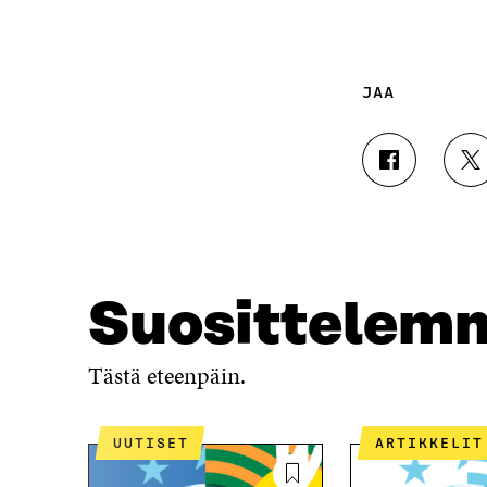
JAA
J
J
A
A
A
A
F
T
A
W
C
I
E
T
Suosittelem
B
T
O
E
O
R
Tästä eteenpäin.
K
I
I
S
S
S
UUTISET
ARTIKKELIT
S
Ä
A
A