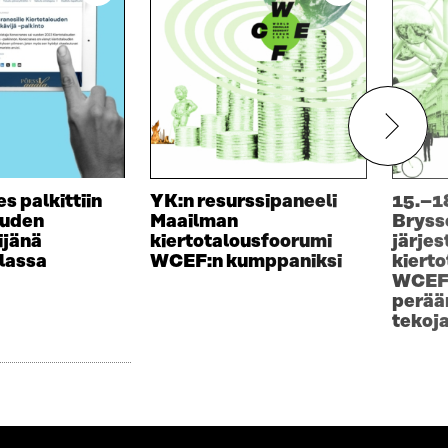
s palkittiin
YK:n resurssipaneeli
15.–18
ouden
Maailman
Bryss
ijänä
kiertotalousfoorumi
järje
lassa
WCEF:n kumppaniksi
kiert
WCEF
perää
tekoj