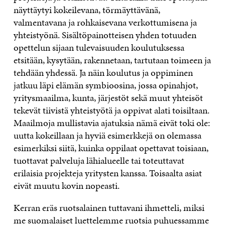
näyttäytyi kokeilevana, törmäyttävänä,
valmentavana ja rohkaisevana verkottumisena ja
yhteistyönä. Sisältöpainotteisen yhden totuuden
opettelun sijaan tulevaisuuden koulutuksessa
etsitään, kysytään, rakennetaan, tartutaan toimeen ja
tehdään yhdessä. Ja näin koulutus ja oppiminen
jatkuu läpi elämän symbioosina, jossa opinahjot,
yritysmaailma, kunta, järjestöt sekä muut yhteisöt
tekevät tiivistä yhteistyötä ja oppivat alati toisiltaan.
Maailmoja mullistavia ajatuksia nämä eivät toki ole:
uutta kokeillaan ja hyviä esimerkkejä on olemassa
esimerkiksi siitä, kuinka oppilaat opettavat toisiaan,
tuottavat palveluja lähialueelle tai toteuttavat
erilaisia projekteja yritysten kanssa. Toisaalta asiat
eivät muutu kovin nopeasti.
Kerran eräs ruotsalainen tuttavani ihmetteli, miksi
me suomalaiset luettelemme ruotsia puhuessamme