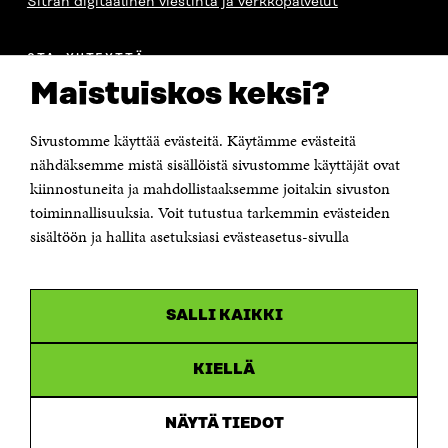
Sitran digitaalinen viestintä ja verkkopalvelut
OTA YHTEYTTÄ
Suomen itsenäisyyden juhlarahasto Sitra
Maistuiskos keksi?
Itämerenkatu 11-13, PL 160,
00181 Helsinki
Sivustomme käyttää evästeitä. Käytämme evästeitä
Puhelin +358 294 618 991
Sähköpostiosoite
nähdäksemme mistä sisällöistä sivustomme käyttäjät ovat
etunimi.sukunimi@sitra.fi tai sitra@sitra.fi
kiinnostuneita ja mahdollistaaksemme joitakin sivuston
Saapumisohjeet
toiminnallisuuksia. Voit tutustua tarkemmin evästeiden
sisältöön ja hallita asetuksiasi evästeasetus-sivulla
Y-tunnus 0202132-3
OLEMME NÄISSÄ SOMEISSA
SALLI KAIKKI
Facebook
Avautuu
uudessa
Linkedin
ikkunassa
KIELLÄ
Avautuu
uudessa
Youtube
ikkunassa
Avautuu
NÄYTÄ TIEDOT
uudessa