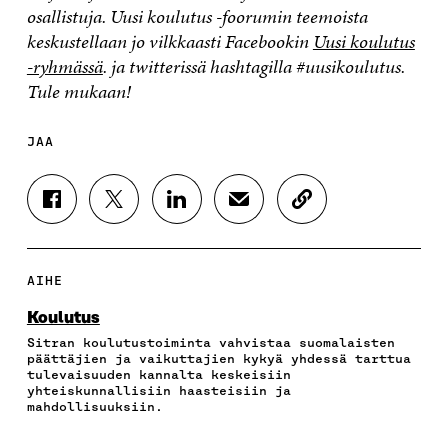
osallistuja. Uusi koulutus -foorumin teemoista
keskustellaan jo vilkkaasti Facebookin
Uusi koulutus
-ryhmässä
. ja twitterissä hashtagilla #uusikoulutus.
Tule mukaan!
JAA
J
J
J
J
K
A
A
A
A
O
A
A
A
A
P
F
T
L
S
I
A
W
I
Ä
O
AIHE
C
I
N
H
I
E
T
K
K
A
Koulutus
B
T
E
Ö
R
Sitran koulutustoiminta vahvistaa suomalaisten
O
E
D
P
T
päättäjien ja vaikuttajien kykyä yhdessä tarttua
O
R
I
O
I
tulevaisuuden kannalta keskeisiin
K
I
N
S
K
yhteiskunnallisiin haasteisiin ja
I
S
I
T
K
mahdollisuuksiin.
S
S
S
I
E
S
Ä
S
L
L