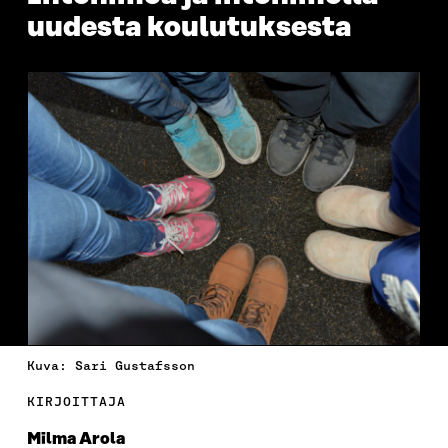
uudesta koulutuksesta
Kuva: Sari Gustafsson
KIRJOITTAJA
Milma Arola