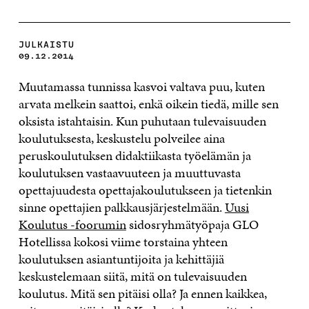
JULKAISTU
09.12.2014
Muutamassa tunnissa kasvoi valtava puu, kuten
arvata melkein saattoi, enkä oikein tiedä, mille sen
oksista istahtaisin. Kun puhutaan tulevaisuuden
koulutuksesta, keskustelu polveilee aina
peruskoulutuksen didaktiikasta työelämän ja
koulutuksen vastaavuuteen ja muuttuvasta
opettajuudesta opettajakoulutukseen ja tietenkin
sinne opettajien palkkausjärjestelmään.
Uusi
Koulutus -foorumin
sidosryhmätyöpaja GLO
Hotellissa kokosi viime torstaina yhteen
koulutuksen asiantuntijoita ja kehittäjiä
keskustelemaan siitä, mitä on tulevaisuuden
koulutus. Mitä sen pitäisi olla? Ja ennen kaikkea,