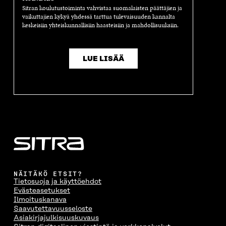
Sitran koulutustoiminta vahvistaa suomalaisten päättäjien ja
vaikuttajien kykyä yhdessä tarttua tulevaisuuden kannalta
keskeisiin yhteiskunnallisiin haasteisiin ja mahdollisuuksiin.
LUE LISÄÄ
NÄITÄKÖ ETSIT?
Tietosuoja ja käyttöehdot
Evästeasetukset
Ilmoituskanava
Saavutettavuusseloste
Asiakirjajulkisuuskuvaus