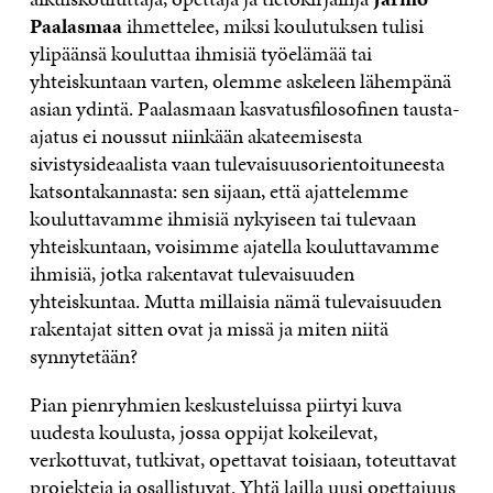
Paalasmaa
ihmettelee, miksi koulutuksen tulisi
ylipäänsä kouluttaa ihmisiä työelämää tai
yhteiskuntaan varten, olemme askeleen lähempänä
asian ydintä. Paalasmaan kasvatusfilosofinen tausta-
ajatus ei noussut niinkään akateemisesta
sivistysideaalista vaan tulevaisuusorientoituneesta
katsontakannasta: sen sijaan, että ajattelemme
kouluttavamme ihmisiä nykyiseen tai tulevaan
yhteiskuntaan, voisimme ajatella kouluttavamme
ihmisiä, jotka rakentavat tulevaisuuden
yhteiskuntaa. Mutta millaisia nämä tulevaisuuden
rakentajat sitten ovat ja missä ja miten niitä
synnytetään?
Pian pienryhmien keskusteluissa piirtyi kuva
uudesta koulusta, jossa oppijat kokeilevat,
verkottuvat, tutkivat, opettavat toisiaan, toteuttavat
projekteja ja osallistuvat. Yhtä lailla uusi opettajuus