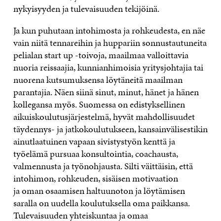
nykyisyyden ja tulevaisuuden tekijöinä.
Ja kun puhutaan intohimosta ja rohkeudesta, en näe
vain niitä tennareihin ja huppariin sonnustautuneita
pelialan start up -toivoja, maailmaa valloittavia
nuoria reissaajia, kunnianhimoisia yritysjohtajia tai
nuorena kutsumuksensa löytäneitä maailman
parantajia. Näen siinä sinut, minut, hänet ja hänen
kollegansa myös. Suomessa on edistyksellinen
aikuiskoulutusjärjestelmä, hyvät mahdollisuudet
täydennys- ja jatkokoulutukseen, kansainvälisestikin
ainutlaatuinen vapaan sivistystyön kenttä ja
työelämä pursuaa konsultointia, coachausta,
valmennusta ja työnohjausta. Silti väittäisin, että
intohimon, rohkeuden, sisäisen motivaation
ja oman osaamisen haltuunoton ja löytämisen
saralla on uudella koulutuksella oma paikkansa.
Tulevaisuuden yhteiskuntaa ja omaa