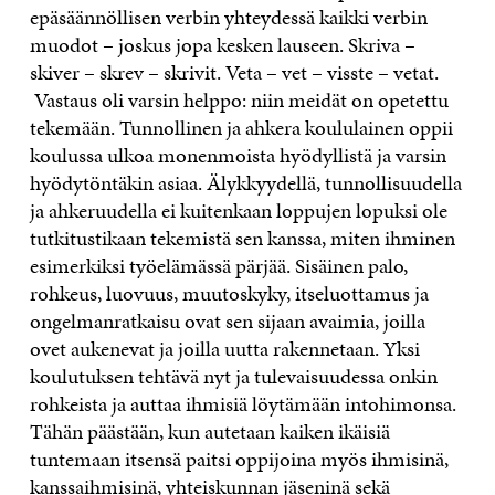
epäsäännöllisen verbin yhteydessä kaikki verbin
muodot – joskus jopa kesken lauseen. Skriva –
skiver – skrev – skrivit. Veta – vet – visste – vetat.
Vastaus oli varsin helppo: niin meidät on opetettu
tekemään. Tunnollinen ja ahkera koululainen oppii
koulussa ulkoa monenmoista hyödyllistä ja varsin
hyödytöntäkin asiaa. Älykkyydellä, tunnollisuudella
ja ahkeruudella ei kuitenkaan loppujen lopuksi ole
tutkitustikaan tekemistä sen kanssa, miten ihminen
esimerkiksi työelämässä pärjää. Sisäinen palo,
rohkeus, luovuus, muutoskyky, itseluottamus ja
ongelmanratkaisu ovat sen sijaan avaimia, joilla
ovet aukenevat ja joilla uutta rakennetaan. Yksi
koulutuksen tehtävä nyt ja tulevaisuudessa onkin
rohkeista ja auttaa ihmisiä löytämään intohimonsa.
Tähän päästään, kun autetaan kaiken ikäisiä
tuntemaan itsensä paitsi oppijoina myös ihmisinä,
kanssaihmisinä, yhteiskunnan jäseninä sekä