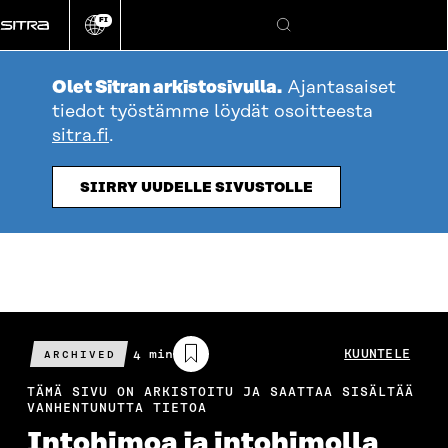
Siirry
FI
suoraan
Vaihda
Hae
sivuston
sisältöön
kieli
Olet Sitran arkistosivulla.
Ajantasaiset
tiedot työstämme löydät osoitteesta
sitra.fi
.
SIIRRY UUDELLE SIVUSTOLLE
Arvioitu
4 min
KUUNTELE
ARCHIVED
lukuaika
TÄMÄ SIVU ON ARKISTOITU JA SAATTAA SISÄLTÄÄ
VANHENTUNUTTA TIETOA
Intohimoa ja intohimolla