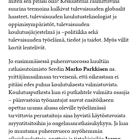
miten sen pitäisi olla? Keskustelua raamittavina
suurina teemoina kulkivat tulevaisuuden globaalit
haasteet, tulevaisuuden koulutusteknologiat ja
oppimisympäristöt, tulevaisuuden
koulutusjärjestelmä ja –politiikka sekä
tulevaisuuden työelämä, tiedot ja taidot. Myös villit
kortit lentelivät.
Jo ensimmäisessä puheenvuorossa kuultiin
ratkaisutoimisto Seedin
Marko
Parkkisen
ns.
yrittäjämaailmaan terveisenä, että oikeastaan ei
pitäisi edes puhua koulutuksesta valmistuvista.
Koulutusputkesta kun ei putkahtele valmiita osaajia
– päinvastoin työnantajat saavat ensitöikseen
opettaa uransa alussa oleville työelämässä
tarvittavia perustaitoja aina hyvistä käytöstavoista
myyntitaitoihin ja ongelmanratkaisukykyyn. Ja kun
jo muutama puheenvuoro myöhemmin
aikuiskouluttaja, opettaja ja tietokirjailija
Jarmo