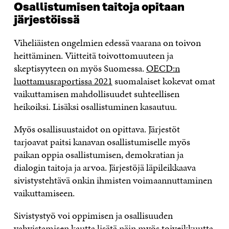
Osallistumisen taitoja opitaan
järjestöissä
Viheliäisten ongelmien edessä vaarana on toivon
heittäminen. Viitteitä toivottomuuteen ja
skeptisyyteen on myös Suomessa.
OECD:n
luottamusraportissa 2021
suomalaiset kokevat omat
vaikuttamisen mahdollisuudet suhteellisen
heikoiksi. Lisäksi osallistuminen kasautuu.
Myös osallisuustaidot on opittava. Järjestöt
tarjoavat paitsi kanavan osallistumiselle myös
paikan oppia osallistumisen, demokratian ja
dialogin taitoja ja arvoa. Järjestöjä läpileikkaava
sivistystehtävä onkin ihmisten voimaannuttaminen
vaikuttamiseen.
Sivistystyö voi oppimisen ja osallisuuden
vahvistamisen kautta lisätä näin myös toiveikkuutta.