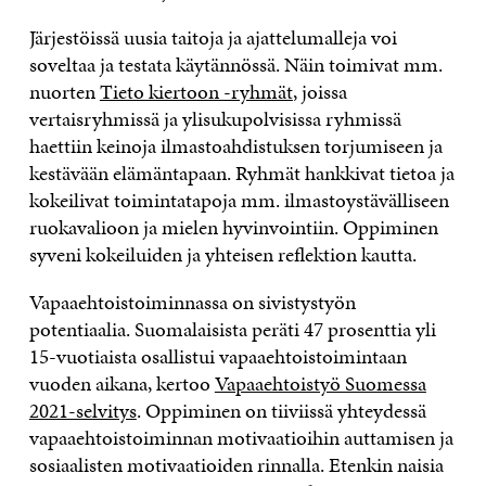
Järjestöissä uusia taitoja ja ajattelumalleja voi
soveltaa ja testata käytännössä. Näin toimivat mm.
nuorten
Tieto kiertoon -ryhmät
, joissa
vertaisryhmissä ja ylisukupolvisissa ryhmissä
haettiin keinoja ilmastoahdistuksen torjumiseen ja
kestävään elämäntapaan. Ryhmät hankkivat tietoa ja
kokeilivat toimintatapoja mm. ilmastoystävälliseen
ruokavalioon ja mielen hyvinvointiin. Oppiminen
syveni kokeiluiden ja yhteisen reflektion kautta.
Vapaaehtoistoiminnassa on sivistystyön
potentiaalia. Suomalaisista peräti 47 prosenttia yli
15-vuotiaista osallistui vapaaehtoistoimintaan
vuoden aikana, kertoo
Vapaaehtoistyö Suomessa
2021-selvitys
. Oppiminen on tiiviissä yhteydessä
vapaaehtoistoiminnan motivaatioihin auttamisen ja
sosiaalisten motivaatioiden rinnalla. Etenkin naisia