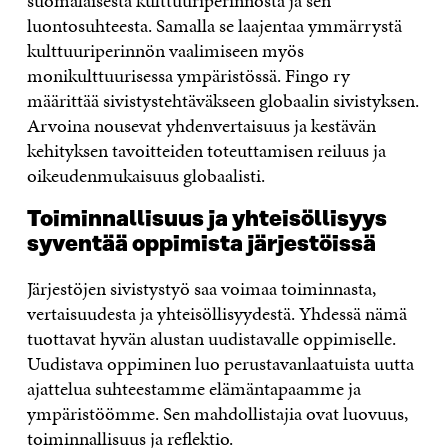
suomalaisesta kulttuuriperinnöstä ja sen
luontosuhteesta. Samalla se laajentaa ymmärrystä
kulttuuriperinnön vaalimiseen myös
monikulttuurisessa ympäristössä. Fingo ry
määrittää sivistystehtäväkseen globaalin sivistyksen.
Arvoina nousevat yhdenvertaisuus ja kestävän
kehityksen tavoitteiden toteuttamisen reiluus ja
oikeudenmukaisuus globaalisti.
Toiminnallisuus ja yhteisöllisyys
syventää oppimista järjestöissä
Järjestöjen sivistystyö saa voimaa toiminnasta,
vertaisuudesta ja yhteisöllisyydestä. Yhdessä nämä
tuottavat hyvän alustan uudistavalle oppimiselle.
Uudistava oppiminen luo perustavanlaatuista uutta
ajattelua suhteestamme elämäntapaamme ja
ympäristöömme. Sen mahdollistajia ovat luovuus,
toiminnallisuus ja reflektio.