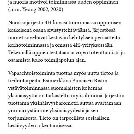
ja nuoria motivoi toiminnassa uuden oppiminen
(mm. Yeung 2002, 2020).
Nuorisojärjestö 4H kuvasi toiminnassa oppimisen
keskeisenä osana sivistystehtäväänsä. Järjestössä
nuoret soveltavat kestävän kehityksen periaatteita
kerhotoiminnassa ja omassa 4H-yrityksessään.
Tekemällä oppien testataan arvojen toteuttamista ja
osaamista koko toimijapolun ajan.
Vapaaehtoistoiminta tuottaa myös uutta tietoa ja
tiedontarpeita. Esimerkkinä Punaisen Ristin
ystävätoiminnassa suomalaisten kokemaa
yksinäisyyttä on tarkasteltu myös ilmiönä. Järjestön
tuottama
yksinäisyysbarometri
auttaa avartamaan
ymmärrystämme yksinäisyydestä ja sen
torjumisesta. Tieto on tarpeellista sosiaalisen
kestävyyden rakentamisessa.