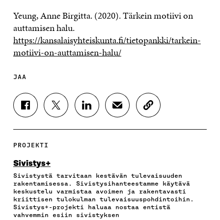
Yeung, Anne Birgitta. (2020). Tärkein motiivi on
auttamisen halu.
https://kansalaisyhteiskunta.fi/tietopankki/tarkein-
motiivi-on-auttamisen-halu/
JAA
J
J
J
J
K
A
A
A
A
O
A
A
A
A
P
F
T
L
S
I
A
W
I
Ä
O
PROJEKTI
C
I
N
H
I
E
T
K
K
A
Sivistys+
B
T
E
Ö
R
Sivistystä tarvitaan kestävän tulevaisuuden
O
E
D
P
T
rakentamisessa. Sivistysihanteestamme käytävä
O
R
I
O
I
keskustelu varmistaa avoimen ja rakentavasti
K
I
N
S
K
kriittisen tulokulman tulevaisuuspohdintoihin.
I
S
I
T
K
Sivistys+-projekti haluaa nostaa entistä
S
S
S
I
E
vahvemmin esiin sivistyksen