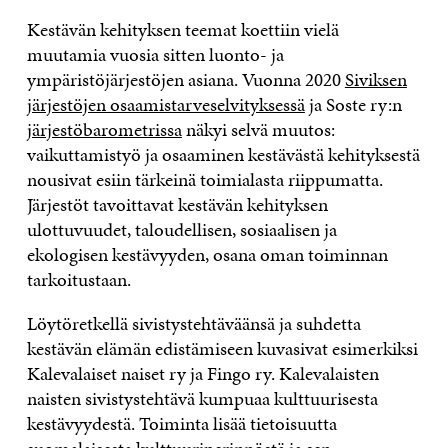
Kestävän kehityksen teemat koettiin vielä
muutamia vuosia sitten luonto- ja
ympäristöjärjestöjen asiana. Vuonna 2020
Siviksen
järjestöjen osaamistarveselvityksessä
ja Soste ry:n
järjestöbarometrissa
näkyi selvä muutos:
vaikuttamistyö ja osaaminen kestävästä kehityksestä
nousivat esiin tärkeinä toimialasta riippumatta.
Järjestöt tavoittavat kestävän kehityksen
ulottuvuudet, taloudellisen, sosiaalisen ja
ekologisen kestävyyden, osana oman toiminnan
tarkoitustaan.
Löytöretkellä sivistystehtäväänsä ja suhdetta
kestävän elämän edistämiseen kuvasivat esimerkiksi
Kalevalaiset naiset ry ja Fingo ry. Kalevalaisten
naisten sivistystehtävä kumpuaa kulttuurisesta
kestävyydestä. Toiminta lisää tietoisuutta