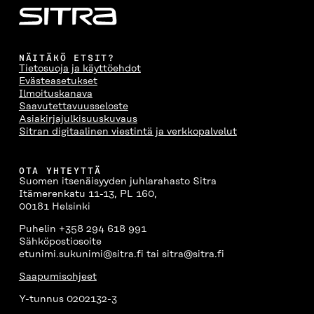
NÄITÄKÖ ETSIT?
Tietosuoja ja käyttöehdot
Evästeasetukset
Ilmoituskanava
Saavutettavuusseloste
Asiakirjajulkisuuskuvaus
Sitran digitaalinen viestintä ja verkkopalvelut
OTA YHTEYTTÄ
Suomen itsenäisyyden juhlarahasto Sitra
Itämerenkatu 11-13, PL 160,
00181 Helsinki
Puhelin +358 294 618 991
Sähköpostiosoite
etunimi.sukunimi@sitra.fi tai sitra@sitra.fi
Saapumisohjeet
Y-tunnus 0202132-3