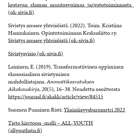
kestavan_elaman_muutosvoimaa_jarjestotoiminnasta_o
(ok-sivis.fi)
Sivistys nousee yhteisöistä. (2022). Toim. Kristiina
Hannukainen. Opintotoiminnan Keskusliitto ry.
Sivistys nousee yhteisöistä (ok-sivis.fi)
Sivistysvisio (ok-sivis.fi)
Laininen, E. (2019). Transformatiivinen oppiminen
ekososiaalisen sivistymisen
mahdollistajana.
Ammattikasvatuksen
Aikakauskirja
,
20
(5), 16–38. Noudettu osoitteesta
https://journal.fi/akakk/article/view/84515
Suomen Punainen Risti:
Yksinäisyysbarometri 2022
Tieto kiertoon -malli – ALL-YOUTH
(allyouthstn.fi)