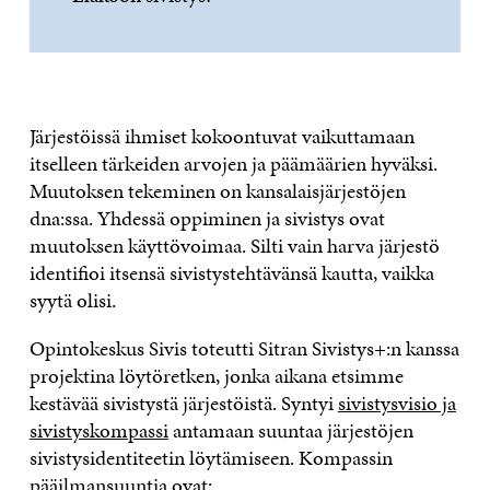
Järjestöissä ihmiset kokoontuvat vaikuttamaan
itselleen tärkeiden arvojen ja päämäärien hyväksi.
Muutoksen tekeminen on kansalaisjärjestöjen
dna:ssa. Yhdessä oppiminen ja sivistys ovat
muutoksen käyttövoimaa. Silti vain harva järjestö
identifioi itsensä sivistystehtävänsä kautta, vaikka
syytä olisi.
Opintokeskus Sivis toteutti Sitran Sivistys+:n kanssa
projektina löytöretken, jonka aikana etsimme
kestävää sivistystä järjestöistä. Syntyi
sivistysvisio ja
sivistyskompassi
antamaan suuntaa järjestöjen
sivistysidentiteetin löytämiseen. Kompassin
pääilmansuuntia ovat: