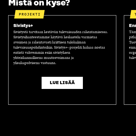
Mistä on kyse?
A
PROJEKTI
Sivistys+
Enn
Sivistystä tarvitaan kestävän tulevaisuuden rakentamisessa.
Tämä
Sivistysihanteestamme käytävä keskustelu varmistaa
pitk
avoimen ja rakentavasti kriittisen tulokulman
Tuot
tulevaisuuspohdintoihin. Sivistys+-projekti haluaa nostaa
enna
entistä vahvemmin esiin sivistyksen
orga
yhteiskunnallisena muutosvoimana ja
tule
ylisukupolvisena vastuuna.
LUE LISÄÄ