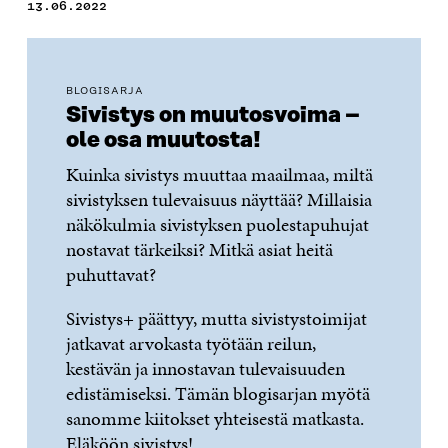
13.06.2022
BLOGISARJA
Sivistys on muutosvoima –
ole osa muutosta!
Kuinka sivistys muuttaa maailmaa, miltä
sivistyksen tulevaisuus näyttää? Millaisia
näkökulmia sivistyksen puolestapuhujat
nostavat tärkeiksi? Mitkä asiat heitä
puhuttavat?
Sivistys+ päättyy, mutta sivistystoimijat
jatkavat arvokasta työtään reilun,
kestävän ja innostavan tulevaisuuden
edistämiseksi. Tämän blogisarjan myötä
sanomme kiitokset yhteisestä matkasta.
Eläköön sivistys!