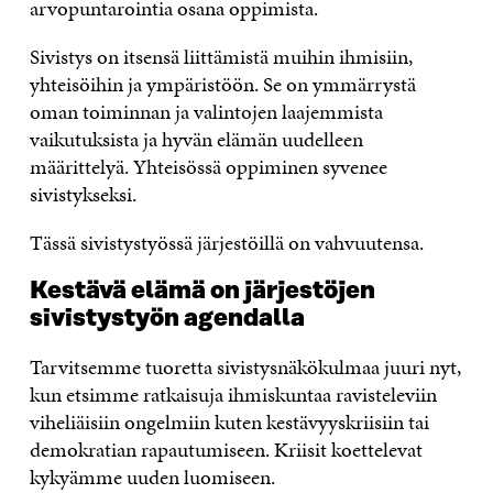
arvopuntarointia osana oppimista.
Sivistys on itsensä liittämistä muihin ihmisiin,
yhteisöihin ja ympäristöön. Se on ymmärrystä
oman toiminnan ja valintojen laajemmista
vaikutuksista ja hyvän elämän uudelleen
määrittelyä. Yhteisössä oppiminen syvenee
sivistykseksi.
Tässä sivistystyössä järjestöillä on vahvuutensa.
Kestävä elämä on järjestöjen
sivistystyön agendalla
Tarvitsemme tuoretta sivistysnäkökulmaa juuri nyt,
kun etsimme ratkaisuja ihmiskuntaa ravisteleviin
viheliäisiin ongelmiin kuten kestävyyskriisiin tai
demokratian rapautumiseen. Kriisit koettelevat
kykyämme uuden luomiseen.