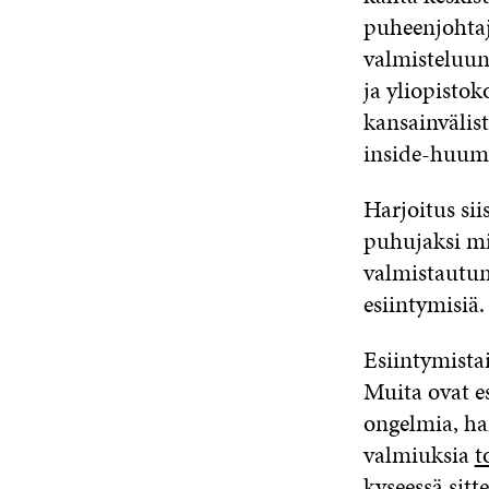
puheenjohtaj
valmisteluun.
ja yliopisto
kansainvälist
inside-huumo
Harjoitus sii
puhujaksi mi
valmistautum
esiintymisiä.
Esiintymistai
Muita ovat es
ongelmia, han
valmiuksia
t
kyseessä sitt