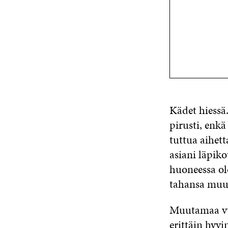
Kädet hiessä.
pirusti, enkä
tuttua aihett
asiani läpik
huoneessa ole
tahansa muua
Muutamaa vu
erittäin hyv