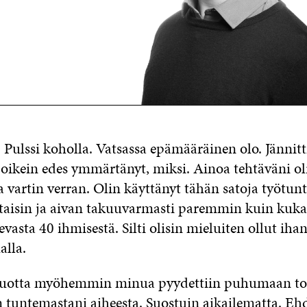
 Pulssi koholla. Vatsassa epämääräinen olo. Jännitt
 oikein edes ymmärtänyt, miksi. Ainoa tehtäväni oli
a vartin verran. Olin käyttänyt tähän satoja työtunt
otaisin ja aivan takuuvarmasti paremmin kuin ku
vasta 40 ihmisestä. Silti olisin mieluiten ollut iha
lla.
otta myöhemmin minua pyydettiin puhumaan toi
in tuntemastani aiheesta. Suostuin aikailematta. Eh