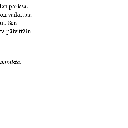
den parissa.
hon vaikuttaa
ut. Sen
ta päivittäin
-
saamista.