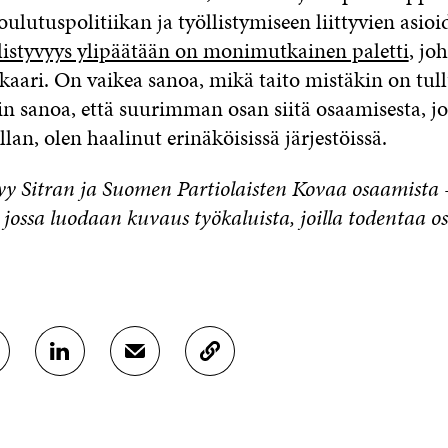
oulutuspolitiikan ja työllistymiseen liittyvien asioi
listyvyys ylipäätään on monimutkainen paletti
, jo
aari. On vaikea sanoa, mikä taito mistäkin on tull
n sanoa, että suurimman osan siitä osaamisesta, jo
llan, olen haalinut erinäköisissä järjestöissä.
ttyy Sitran ja Suomen Partiolaisten Kovaa osaamista 
jossa luodaan kuvaus työkaluista, joilla todentaa o
J
J
K
A
A
O
A
A
P
L
S
I
I
Ä
O