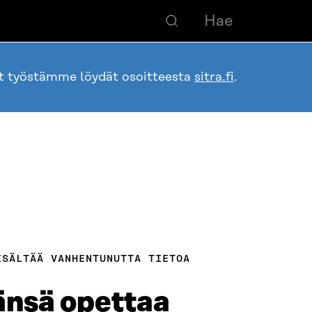
ot työstämme löydät osoitteesta
sitra.fi
.
ISÄLTÄÄ VANHENTUNUTTA TIETOA
änsä opettaa