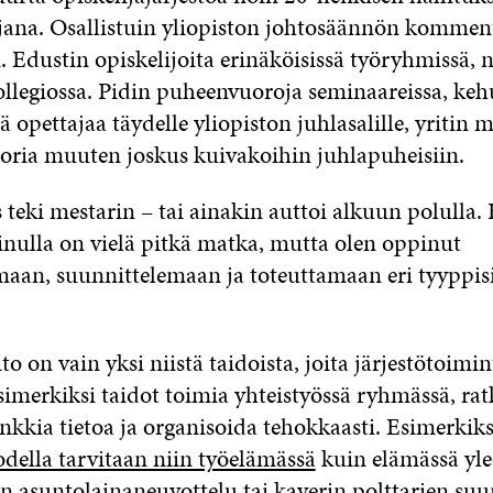
ana. Osallistuin yliopiston johtosäännön komment
 Edustin opiskelijoita erinäköisissä työryhmissä, 
kollegiossa. Pidin puheenvuoroja seminaareissa, keh
ä opettajaa täydelle yliopiston juhlasalille, yritin
ria muuten joskus kuivakoihin juhlapuheisiin.
s teki mestarin – tai ainakin auttoi alkuun polulla.
nulla on vielä pitkä matka, mutta olen oppinut
aan, suunnittelemaan ja toteuttamaan eri tyyppis
to on vain yksi niistä taidoista, joita järjestötoimin
imerkiksi taidot toimia yhteistyössä ryhmässä, rat
kkia tietoa ja organisoida tehokkaasti. Esimerkiks
odella tarvitaan niin työelämässä
kuin elämässä yle
en asuntolainaneuvottelu tai kaverin polttarien suu