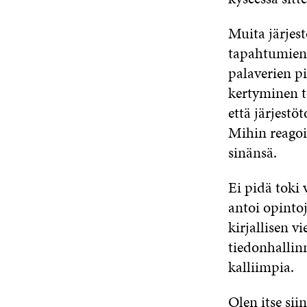
Muita järjest
tapahtumien 
palaverien p
kertyminen t
että järjestö
Mihin reagoi
sinänsä.
Ei pidä toki
antoi opinto
kirjallisen 
tiedonhallin
kalliimpia.
Olen itse sii