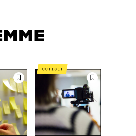
N
H
I
K
K
A
E
Ö
R
D
P
T
I
O
I
EMME
N
S
K
I
T
K
S
I
E
S
L
L
Ä
L
I
A
A
N
UUTISET
V
A
L
A
V
I
U
A
N
T
U
K
U
T
K
U
U
I
U
U
U
U
D
U
E
D
S
E