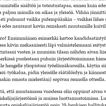
unnitella sisältöä ja toteutustapaa, ennen kuin ede
 paljon minulla on aikaa ja yleisöä. Vähän jännitt
usti puhunut vaikka pidempäänkin – vaikkei lähes
 edes nauranut kovin remakasti muutamille kuiville
ro? Ensimmäinen esimerkki kertoo kandidaatinty
jossa kävin mekaanisesti läpi valmistelemaani esityst
intaani vasten ja mumisin tilaan nähden aivan liia
merkissä puolestaan puhuin järjestötoiminnan hien
lle hengelle yliopistoni työelämäkurssilla, käytin s
zi-työkalua, pidin yleisölle räätälöidyn ja kiinnos
nakin omasta mielestäni) sopivan rennolla otteella.
itä, että muutamassa vuodessa olin oppinut aivan v
piskelijajärjestöissä ja muissa luottamustoimissa. L
uurta opiskelijajärjestöä noin 20-henkisen hallituk