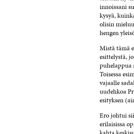
innoissani su
kysyä, kuinka
olisin mielu
hengen yleisö
Mistä tämä e
esittelystä, 
puhelappua r
Toisessa esi
vajaalle sada
uudehkoa Pre
esityksen (ai
Ero johtui si
erilaisissa o
kahta keskis