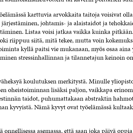
öelämässä karttuvia arvokkaita taitoja voisivat oll
järjestäminen, johtamis- ja alaistaidot ja tehokka
itäminen. Listaa voisi jatkaa vaikka kuinka pitkää
oki riippuu siitä, mitä tekee, mutta voin kokemuks
toiminta kyllä paitsi vie mukanaan, myös osaa aina y
minen stressinhallinnan ja tilannetajun keinoin on 
 väheksyä koulutuksen merkitystä. Minulle yliopis
jen oheistoiminnan lisäksi paljon, vaikkapa erinom
viestinnän taidot, puhumattakaan abstraktin hahmo
nan kyvyistä. Nämä kyvyt ovat työelämässä kultaak
nä onnellisessa asemassa, että saan joka päivä oppia