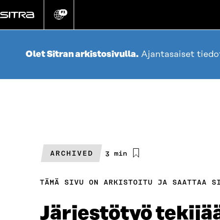
Siirry
suoraan
FI
Vaihda
sivuston
sisältöön
kieli
Olet Sitran arkistosivulla.
Ajantasaiset tied
ARCHIVED
Arvioitu
3 min
lukuaika
TÄMÄ SIVU ON ARKISTOITU JA SAATTAA S
Järjestötyö tekijä