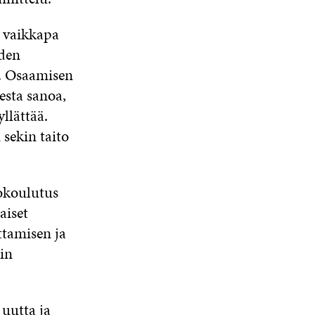
a vaikkapa
iden
n. Osaamisen
esta sanoa,
llättää.
sekin taito
tokoulutus
aiset
ttamisen ja
in
 uutta ja