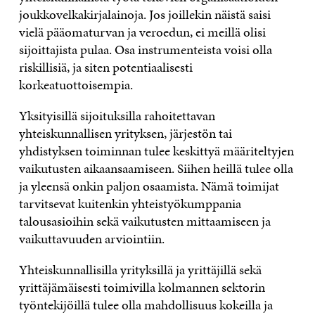
joukkovelkakirjalainoja. Jos joillekin näistä saisi
vielä pääomaturvan ja veroedun, ei meillä olisi
sijoittajista pulaa. Osa instrumenteista voisi olla
riskillisiä, ja siten potentiaalisesti
korkeatuottoisempia.
Yksityisillä sijoituksilla rahoitettavan
yhteiskunnallisen yrityksen, järjestön tai
yhdistyksen toiminnan tulee keskittyä määriteltyjen
vaikutusten aikaansaamiseen. Siihen heillä tulee olla
ja yleensä onkin paljon osaamista. Nämä toimijat
tarvitsevat kuitenkin yhteistyökumppania
talousasioihin sekä vaikutusten mittaamiseen ja
vaikuttavuuden arviointiin.
Yhteiskunnallisilla yrityksillä ja yrittäjillä sekä
yrittäjämäisesti toimivilla kolmannen sektorin
työntekijöillä tulee olla mahdollisuus kokeilla ja