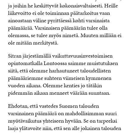
ja joihin he keskittyvät kokonaisvaltaisesti. Heille
liikevoitto ei ole toiminnan päätarkoitus vaan
ainoastaan väline pyrittäessä kohti varsinaista
päämäärää. Varsinaisen päämäärän tulee olla
olemassa, se tulee myös nimetä. Muuten millään ei
ole mitään merkitystä.
Sitran järjestämällä vaikuttavuusinvestoimisen
opintomatkalla Lontoossa saimme muistutuksen
siitä, että olemme harhautuneet taloudellisten
päämääriemme suhteen viimeisen kymmenen
vuoden aikana. Olemme kenties jo tätäkin
pidemmän aikaan menneet väärään suuntaan.
Ehdotan, että vastedes Suomen talouden
varsinainen päämäärä on mahdollisimman suuri
myötävaikutus yhteiseen hyvään. Se on tarpeeksi
laaja ylätavoite niin, että sen alle jokainen talouden