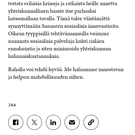
testata erilaisia keinoja ja ratkaista heille annettu
yhteiskunnallinen haaste itse parhaaksi
katsomallaan tavalla. Tämä tulee väistämättä
synnyttämään Suomeen sosiaalisia innovaatioita.
Oikean tyyppisillä tehtävänannoilla voimme
suunnata sosiaalisia palveluja kohti riskien
ennakointia ja siten minimoida yhteiskunnan
kokonaiskustannuksia.
Rahalla voi tehdä hyvää. Me haluamme innostavan
ja helpon mahdollisuuden siihen.
JAA
J
J
J
J
K
A
A
A
A
O