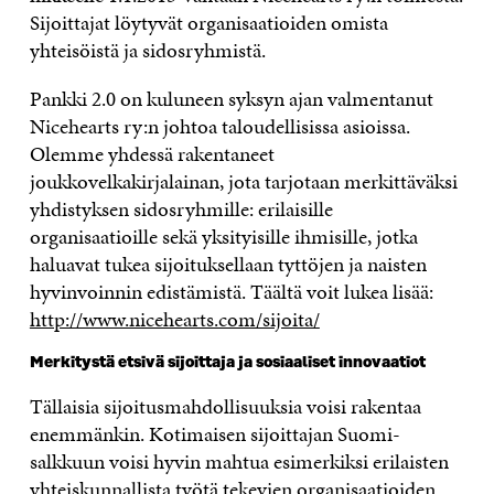
Sijoittajat löytyvät organisaatioiden omista
yhteisöistä ja sidosryhmistä.
Pankki 2.0 on kuluneen syksyn ajan valmentanut
Nicehearts ry:n johtoa taloudellisissa asioissa.
Olemme yhdessä rakentaneet
joukkovelkakirjalainan, jota tarjotaan merkittäväksi
yhdistyksen sidosryhmille: erilaisille
organisaatioille sekä yksityisille ihmisille, jotka
haluavat tukea sijoituksellaan tyttöjen ja naisten
hyvinvoinnin edistämistä. Täältä voit lukea lisää:
http://www.nicehearts.com/sijoita/
Merkitystä etsivä sijoittaja ja sosiaaliset innovaatiot
Tällaisia sijoitusmahdollisuuksia voisi rakentaa
enemmänkin. Kotimaisen sijoittajan Suomi-
salkkuun voisi hyvin mahtua esimerkiksi erilaisten
yhteiskunnallista työtä tekevien organisaatioiden