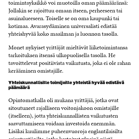
toimintayksikkö voi muotoilla oman päämääränsä:
Jollakin se rajoittuu omaan itseen, perheeseen tai
asuinalueeseen. Toiselle se on oma kaupunki tai
kotimaa. Avarasydäminen universalisti edistää
yhteishyvää koko maailman ja luonnon tasolla.
Monet nykyiset yrittäjät mieltävät liiketoimintansa
tarkoituksen itsensä ulkopuolisella tasolla. He
tavoittelevat positiivista vaikutusta, joka ei ole rahan
kerääminen omistajille.
Yhteiskunnallisille toimijoille yhteistä hyvää edistävä
päämäärä
Opintomatkalla oli mukana yrittäjiä, jotka ovat
sitoutuneet rajalliseen voitonjakoon omistajille
(itselleen), jotta yhteiskunnallisten vaikutusten
saavuttamiseen voidaan investoida enemmän.
Lisäksi kuulimme puheenvuoroja englantilaisilta
asiantuntijoilta, jotka kertoivat ylpeinä niistä