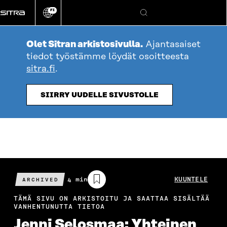
Siirry
FI
suoraan
Vaihda
Hae
sivuston
sisältöön
kieli
Olet Sitran arkistosivulla.
Ajantasaiset
tiedot työstämme löydät osoitteesta
sitra.fi
.
SIIRRY UUDELLE SIVUSTOLLE
Arvioitu
4 min
KUUNTELE
ARCHIVED
lukuaika
TÄMÄ SIVU ON ARKISTOITU JA SAATTAA SISÄLTÄÄ
VANHENTUNUTTA TIETOA
Jenni Selosmaa: Yhteinen