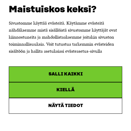
Suomen itsenäisyyden juhlarahasto Sitra
Maistuiskos keksi?
Itämerenkatu 11-13, PL 160,
00181 Helsinki
Sivustomme käyttää evästeitä. Käytämme evästeitä
Puhelin +358 294 618 991
Sähköpostiosoite
nähdäksemme mistä sisällöistä sivustomme käyttäjät ovat
etunimi.sukunimi@sitra.fi tai sitra@sitra.fi
kiinnostuneita ja mahdollistaaksemme joitakin sivuston
Saapumisohjeet
toiminnallisuuksia. Voit tutustua tarkemmin evästeiden
sisältöön ja hallita asetuksiasi evästeasetus-sivulla
Y-tunnus 0202132-3
OLEMME NÄISSÄ SOMEISSA
SALLI KAIKKI
Facebook
Avautuu
uudessa
Linkedin
ikkunassa
KIELLÄ
Avautuu
uudessa
Youtube
ikkunassa
Avautuu
NÄYTÄ TIEDOT
uudessa
Instagram
ikkunassa
Avautuu
uudessa
ikkunassa