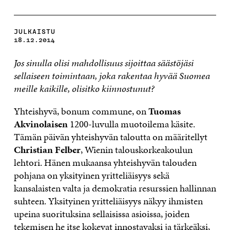
JULKAISTU
18.12.2014
Jos sinulla olisi mahdollisuus sijoittaa säästöjäsi
sellaiseen toimintaan, joka rakentaa hyvää Suomea
meille kaikille, olisitko kiinnostunut?
Yhteishyvä, bonum commune, on
Tuomas
Akvinolaisen
1200-luvulla muotoilema käsite.
Tämän päivän yhteishyvän taloutta on määritellyt
Christian Felber
, Wienin talouskorkeakoulun
lehtori. Hänen mukaansa yhteishyvän talouden
pohjana on yksityinen yritteliäisyys sekä
kansalaisten valta ja demokratia resurssien hallinnan
suhteen. Yksityinen yritteliäisyys näkyy ihmisten
upeina suorituksina sellaisissa asioissa, joiden
tekemisen he itse kokevat innostavaksi ja tärkeäksi,