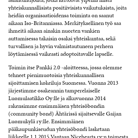
yhteiskunnallisista positiivisista vaikutuksista, joita
heidän organisaatioidensa toiminta on saanut
aikaan Iso-Britanniassa. Merkityksellinen työ saa
ihmeitä aikaan ainakin nuorten vankien
auttamisessa takaisin osaksi yhteiskuntaa, sekä
turvallisen ja hyvin valmistautuneen perheen
löytämisessä vaikeasti adoptoitavalle lapselle.
Toimin itse Pankki 2.0 -aloitteessa, jossa olemme
tehneet pienimuotoisia yhteiskunnallisen
sijoittamisen kokeiluja Suomessa. Vuonna 2013
järjestimme osakeannin tamperelaiselle
Luomulaatikko Oy:lle ja alkuvuonna 2014
rakensimme ensimmäisen yhteisöbondin
(community bond) Ähtärissä sijaitsevalle Gaijan
Luomukylä ry:lle. Ensimmäinen
pääkaupunkiseudun yhteisöbondi lasketaan
liikkeelle 1.1.2015 Vantaan Nicehearts ry:n toimesta.