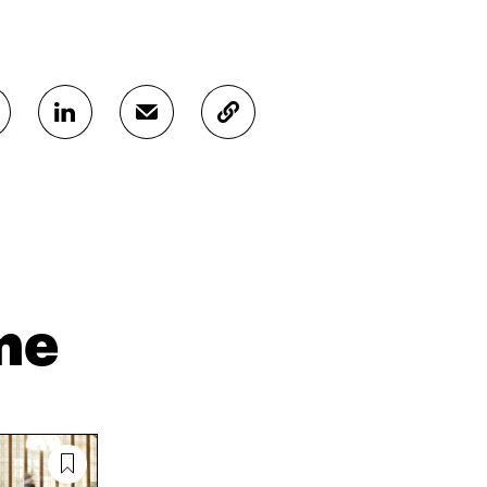
J
J
K
A
A
O
A
A
P
L
S
I
I
Ä
O
N
H
I
K
K
A
E
Ö
R
D
P
T
I
O
I
me
N
S
K
I
T
K
S
I
E
S
L
L
Ä
L
I
A
A
N
V
A
L