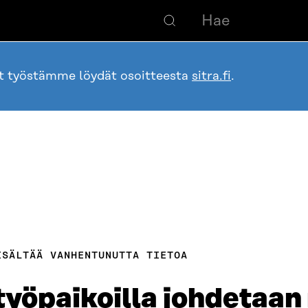
ot työstämme löydät osoitteesta
sitra.fi
.
ISÄLTÄÄ VANHENTUNUTTA TIETOA
 työpaikoilla johdetaan