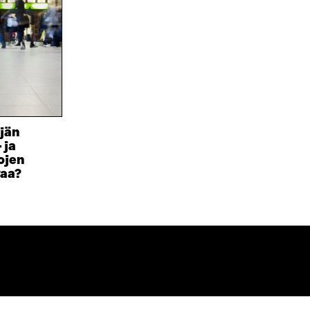
A
V
I
U
A
N
T
U
K
U
T
K
U
U
I
U
U
U
U
D
U
E
D
S
E
ijän
S
S
 ja
A
S
ojen
I
A
vaa?
K
I
K
K
U
K
N
U
A
N
S
A
S
S
A
S
A