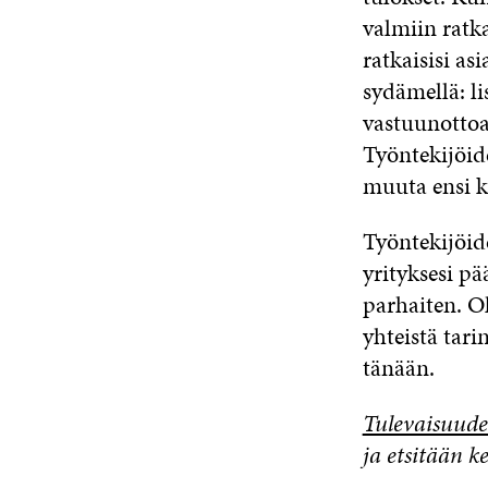
valmiin ratka
ratkaisisi as
sydämellä: li
vastuunottoa
Työntekijöide
muuta ensi kä
Työntekijöid
yrityksesi p
parhaiten. O
yhteistä tar
tänään.
Tulevaisuude
ja etsitään k