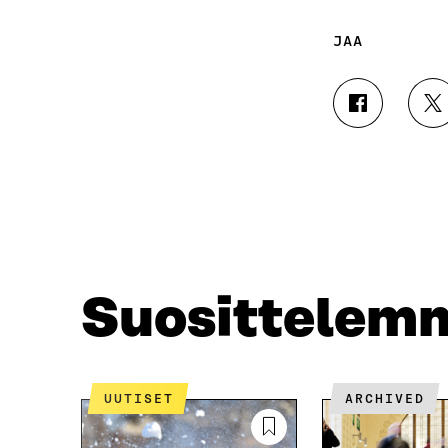
JAA
J
J
A
A
A
A
F
T
A
W
C
I
E
T
B
T
O
E
O
R
Suosittelem
K
I
I
S
S
S
S
Ä
A
A
UUTISET
ARCHIVED
A
V
V
A