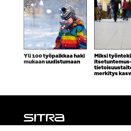
A
U
U
T
T
U
U
U
U
U
U
U
U
D
D
E
E
S
S
S
Yli 100 työpaikkaa haki
Miksi työntek
S
A
mukaan uudistumaan
itsetuntemus-
A
I
tietoisuustait
I
K
merkitys kas
K
K
K
U
U
N
N
A
A
S
S
S
S
A
A