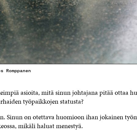
es Romppanen
eimpiä asioita, mitä sinun johtajana pitää ottaa h
arhaiden työpaikkojen statusta?
n. Sinun on otettava huomioon ihan jokainen ty
keossa, mikäli haluat menestyä.