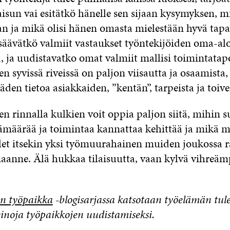
isun vai esitätkö hänelle sen sijaan kysymyksen, m
ian ja mikä olisi hänen omasta mielestään hyvä tap
säävätkö valmiit vastaukset työntekijöiden oma-alo
, ja uudistavatko omat valmiit mallisi toimintatap
n syvissä riveissä on paljon viisautta ja osaamista
den tietoa asiakkaiden, ”kentän”, tarpeista ja toive
en rinnalla kulkien voit oppia paljon siitä, mihin 
äämäärää ja toimintaa kannattaa kehittää ja mikä m
let itsekin yksi työmuurahainen muiden joukossa 
inaanne. Älä hukkaa tilaisuutta, vaan kylvä vihreäm
n työpaikka
-blogisarjassa katsotaan työelämän tul
einoja työpaikkojen uudistamiseksi.