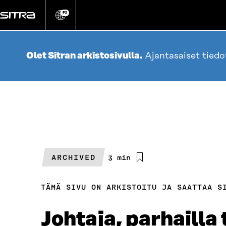
Siirry
suoraan
FI
Vaihda
sivuston
sisältöön
kieli
Olet Sitran arkistosivulla.
Ajantasaiset tied
ARCHIVED
Arvioitu
3 min
lukuaika
TÄMÄ SIVU ON ARKISTOITU JA SAATTAA S
Johtaja, parhailla