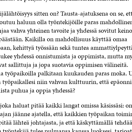
jälähtöisyys sitten on? Tausta-ajatuksena on se, et
etoutuu haluun olla työntekijöille paras mahdolline
aa vahva yhteinen tavoite ja yhdessä sovitut keinot
n päästään. Kaikilla on mahdollisuus käyttää omaa
aan, kehittyä työssään sekä tuntea ammattiylpeytt
ukee yhdessä onnistumista ja oppimista, mutta m
at sallittuja ja jopa suotavia oppimisen välineitä.
 työpaikoilla palkitaan kuukauden paras moka. U
 työpaikallesi niin vahvan kulttuurin, että epäonn
lista puhua ja oppia yhdessä?
 joka haluat pitää kaikki langat omissa käsissäsi: o
ajan jäänne ajatella, että kaikkien työpaikan toimi
itää lähteä johtajasta, ja että käskyttämällä tehdä
 työntekijä tulee pulmansa kanssa luoksesi, tarjoa