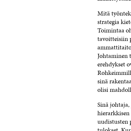
Mitä työnteki
strategia ki
Toimintaa ohj
tavoitteisii
ammattitaito
Johtaminen t
erehdykset ov
Rohkeimmilla
sinä rakentaa
olisi mahdol
Sinä johtaja,
hierarkkisen 
uudistusten p
tulokset. Kun