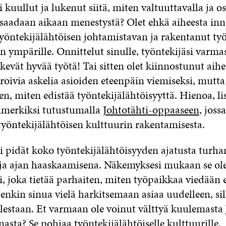
 kuullut ja lukenut siitä, miten valtuuttavalla ja os
 saadaan aikaan menestystä? Olet ehkä aiheesta in
öntekijälähtöisen johtamistavan ja rakentanut ty
n ympärille. Onnittelut sinulle, työntekijäsi varmas
ekevät hyvää työtä! Tai sitten olet kiinnostunut aihe
oivia askelia asioiden eteenpäin viemiseksi, mutta
en, miten edistää työntekijälähtöisyyttä. Hienoa, l
simerkiksi tutustumalla
Johtotähti-oppaaseen
, joss
työntekijälähtöisen kulttuurin rakentamisesta.
i pidät koko työntekijälähtöisyyden ajatusta turha
a ajan haaskaamisena. Näkemyksesi mukaan se olet
, joka tietää parhaiten, miten työpaikkaa viedään 
nkin sinua vielä harkitsemaan asiaa uudelleen, sil
estaan. Et varmaan ole voinut välttyä kuulemasta
asta? Se pohjaa työntekijälähtöiselle kulttuurille.