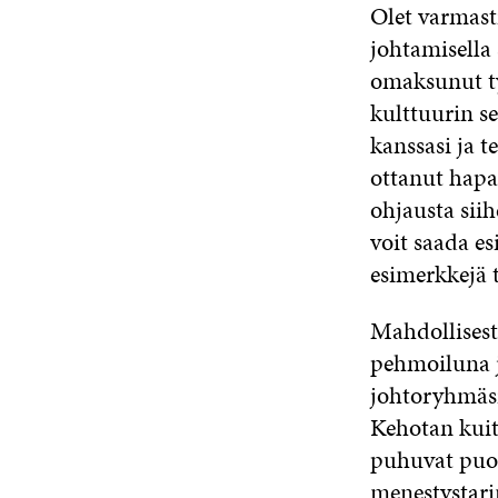
Olet varmasti
johtamisella
omaksunut ty
kulttuurin se
kanssasi ja t
ottanut hapar
ohjausta siih
voit saada e
esimerkkejä 
Mahdollisest
pehmoiluna j
johtoryhmäsi
Kehotan kuite
puhuvat puol
menestystarin