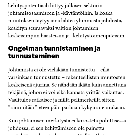
kehityspotentiaali liittyy julkisen sektorin
johtamisosaamiseen ja -käytäntöihin. Ja koska
muutoksen täytyy aina lähteä ylimmästä johdosta,
keskityn seuraavaksi valtion johtamisen
keskeisimpiin haasteisiin ja -kehitystoimenpiteisiin.
Ongelman tunnistaminen ja
tunnustaminen
Johtamista ei ole vieläkään tunnistettu – eikä
varsinkaan tunnustettu – rakenteellisten muutosten
keskeisenä ajurina. Se nähdään ikään kuin annettuna
tekijänä, johon ei voi eikä kannata yrittää vaikuttaa.
Vaalitulos ratkaisee ja niillä pelimerkeillä sitten
”rämmitään” eteenpäin parhaan kykymme mukaan.
Kun johtamisen merkitystä ei korosteta poliittisessa
johdossa, ei sen kehittämiseen ole painetta