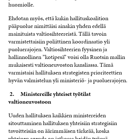
huomiolle.
Ehdotan myös, että kukin hallituskoalition
pääpuolue nimittäisi ainakin yhden edellä
mainituista valtiosihteereistä. Tällä tavoin
varmistettaisiin poliittinen koordinaatio yli
puoluerajojen. Valtiosihteerien fyysinen ja
hallinnollinen ”kotipesä” voisi olla Ruotsin mallin
mukaisesti valtioneuvoston kansliassa. Tämä
varmistaisi hallituksen strategisten prioriteettien
hyvän valmistelun yli ministeriö- ja puoluerajojen.
2.
Ministereille yhteiset työtilat
valtioneuvostoon
Uuden hallituksen kaikkien ministereiden
sitouttaminen hallituksen yhteisiin strategisiin
tavoitteisiin on äärimmäisen tärkeää, koska
yhteinen agenda on jatkossa heidän työnsä