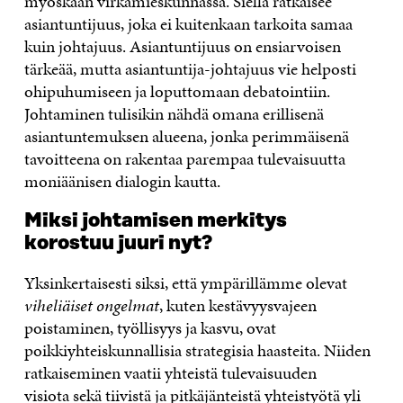
myöskään virkamieskunnassa. Siellä ratkaisee
asiantuntijuus, joka ei kuitenkaan tarkoita samaa
kuin johtajuus. Asiantuntijuus on ensiarvoisen
tärkeää, mutta asiantuntija-johtajuus vie helposti
ohipuhumiseen ja loputtomaan debatointiin.
Johtaminen tulisikin nähdä omana erillisenä
asiantuntemuksen alueena, jonka perimmäisenä
tavoitteena on rakentaa parempaa tulevaisuutta
moniäänisen dialogin kautta.
Miksi johtamisen merkitys
korostuu juuri nyt?
Yksinkertaisesti siksi, että ympärillämme olevat
viheliäiset ongelmat
, kuten kestävyysvajeen
poistaminen, työllisyys ja kasvu, ovat
poikkiyhteiskunnallisia strategisia haasteita. Niiden
ratkaiseminen vaatii yhteistä tulevaisuuden
visiota sekä tiivistä ja pitkäjänteistä yhteistyötä yli