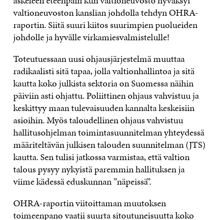
askeleen eteenpäin kun valtioneuvosto hyväksyi
valtioneuvoston kanslian johdolla tehdyn OHRA-
raportin. Siitä suuri kiitos suurimpien puolueiden
johdolle ja hyvälle virkamiesvalmistelulle!
Toteutuessaan uusi ohjausjärjestelmä muuttaa
radikaalisti sitä tapaa, jolla valtionhallintoa ja sitä
kautta koko julkista sektoria on Suomessa näihin
päiviin asti ohjattu. Poliittinen ohjaus vahvistuu ja
keskittyy maan tulevaisuuden kannalta keskeisiin
asioihin. Myös taloudellinen ohjaus vahvistuu
hallitusohjelman toimintasuunnitelman yhteydessä
määriteltävän julkisen talouden suunnitelman (JTS)
kautta. Sen tulisi jatkossa varmistaa, että valtion
talous pysyy nykyistä paremmin hallituksen ja
viime kädessä eduskunnan ”näpeissä”.
OHRA-raportin viitoittaman muutoksen
toimeenpano vaatii suurta sitoutuneisuutta koko