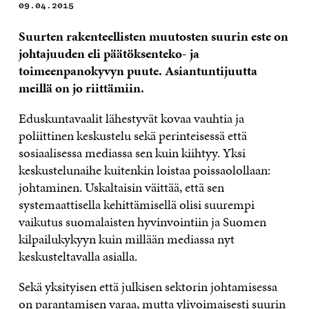
09.04.2015
Suurten rakenteellisten muutosten suurin este on
johtajuuden eli päätöksenteko- ja
toimeenpanokyvyn puute. Asiantuntijuutta
meillä on jo riittämiin.
Eduskuntavaalit lähestyvät kovaa vauhtia ja
poliittinen keskustelu sekä perinteisessä että
sosiaalisessa mediassa sen kuin kiihtyy. Yksi
keskustelunaihe kuitenkin loistaa poissaolollaan:
johtaminen. Uskaltaisin väittää, että sen
systemaattisella kehittämisellä olisi suurempi
vaikutus suomalaisten hyvinvointiin ja Suomen
kilpailukykyyn kuin millään mediassa nyt
keskusteltavalla asialla.
Sekä yksityisen että julkisen sektorin johtamisessa
on parantamisen varaa, mutta ylivoimaisesti suurin