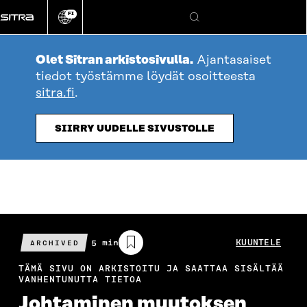
Siirry
FI
suoraan
Vaihda
Hae
sivuston
sisältöön
kieli
Olet Sitran arkistosivulla.
Ajantasaiset
tiedot työstämme löydät osoitteesta
sitra.fi
.
SIIRRY UUDELLE SIVUSTOLLE
Arvioitu
5 min
KUUNTELE
ARCHIVED
lukuaika
TÄMÄ SIVU ON ARKISTOITU JA SAATTAA SISÄLTÄÄ
VANHENTUNUTTA TIETOA
Johtaminen muutoksen