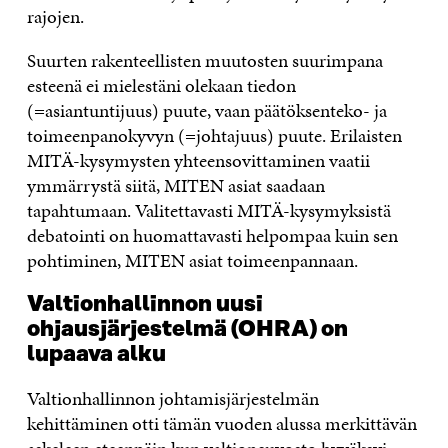
rajojen.
Suurten rakenteellisten muutosten suurimpana
esteenä ei mielestäni olekaan tiedon
(=asiantuntijuus) puute, vaan päätöksenteko- ja
toimeenpanokyvyn (=johtajuus) puute. Erilaisten
MITÄ-kysymysten yhteensovittaminen vaatii
ymmärrystä siitä, MITEN asiat saadaan
tapahtumaan. Valitettavasti MITÄ-kysymyksistä
debatointi on huomattavasti helpompaa kuin sen
pohtiminen, MITEN asiat toimeenpannaan.
Valtionhallinnon uusi
ohjausjärjestelmä (OHRA) on
lupaava alku
Valtionhallinnon johtamisjärjestelmän
kehittäminen otti tämän vuoden alussa merkittävän