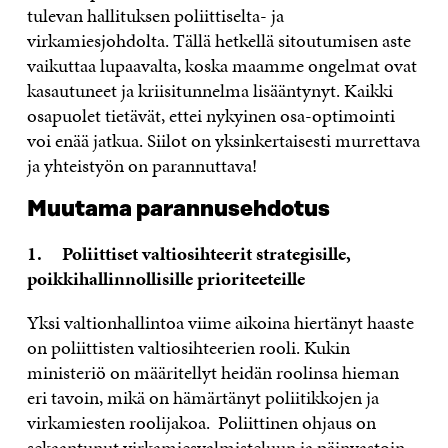
tulevan hallituksen poliittiselta- ja
virkamiesjohdolta. Tällä hetkellä sitoutumisen aste
vaikuttaa lupaavalta, koska maamme ongelmat ovat
kasautuneet ja kriisitunnelma lisääntynyt. Kaikki
osapuolet tietävät, ettei nykyinen osa-optimointi
voi enää jatkua. Siilot on yksinkertaisesti murrettava
ja yhteistyön on parannuttava!
Muutama parannusehdotus
1.
Poliittiset valtiosihteerit strategisille,
poikkihallinnollisille prioriteeteille
Yksi valtionhallintoa viime aikoina hiertänyt haaste
on poliittisten valtiosihteerien rooli. Kukin
ministeriö on määritellyt heidän roolinsa hieman
eri tavoin, mikä on hämärtänyt poliitikkojen ja
virkamiesten roolijakoa. Poliittinen ohjaus on
sekaantunut virkamiesvalmisteluun ja päinvastoin.