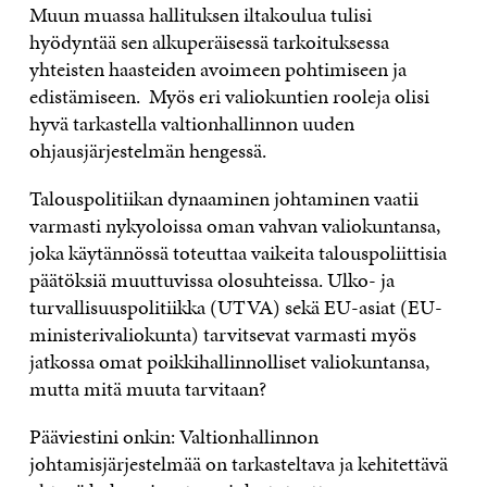
Muun muassa hallituksen iltakoulua tulisi
hyödyntää sen alkuperäisessä tarkoituksessa
yhteisten haasteiden avoimeen pohtimiseen ja
edistämiseen. Myös eri valiokuntien rooleja olisi
hyvä tarkastella valtionhallinnon uuden
ohjausjärjestelmän hengessä.
Talouspolitiikan dynaaminen johtaminen vaatii
varmasti nykyoloissa oman vahvan valiokuntansa,
joka käytännössä toteuttaa vaikeita talouspoliittisia
päätöksiä muuttuvissa olosuhteissa. Ulko- ja
turvallisuuspolitiikka (UTVA) sekä EU-asiat (EU-
ministerivaliokunta) tarvitsevat varmasti myös
jatkossa omat poikkihallinnolliset valiokuntansa,
mutta mitä muuta tarvitaan?
Pääviestini onkin: Valtionhallinnon
johtamisjärjestelmää on tarkasteltava ja kehitettävä