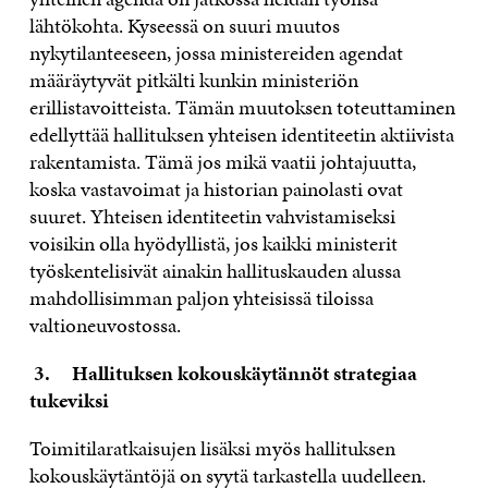
lähtökohta. Kyseessä on suuri muutos
nykytilanteeseen, jossa ministereiden agendat
määräytyvät pitkälti kunkin ministeriön
erillistavoitteista. Tämän muutoksen toteuttaminen
edellyttää hallituksen yhteisen identiteetin aktiivista
rakentamista. Tämä jos mikä vaatii johtajuutta,
koska vastavoimat ja historian painolasti ovat
suuret. Yhteisen identiteetin vahvistamiseksi
voisikin olla hyödyllistä, jos kaikki ministerit
työskentelisivät ainakin hallituskauden alussa
mahdollisimman paljon yhteisissä tiloissa
valtioneuvostossa.
3.
Hallituksen kokouskäytännöt strategiaa
tukeviksi
Toimitilaratkaisujen lisäksi myös hallituksen
kokouskäytäntöjä on syytä tarkastella uudelleen.