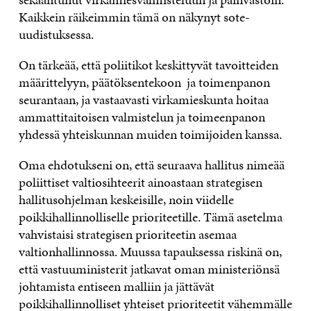
Kaikkein räikeimmin tämä on näkynyt sote-
uudistuksessa.
On tärkeää, että poliitikot keskittyvät tavoitteiden
määrittelyyn, päätöksentekoon ja toimenpanon
seurantaan, ja vastaavasti virkamieskunta hoitaa
ammattitaitoisen valmistelun ja toimeenpanon
yhdessä yhteiskunnan muiden toimijoiden kanssa.
Oma ehdotukseni on, että seuraava hallitus nimeää
poliittiset valtiosihteerit ainoastaan strategisen
hallitusohjelman keskeisille, noin viidelle
poikkihallinnolliselle prioriteetille. Tämä asetelma
vahvistaisi strategisen prioriteetin asemaa
valtionhallinnossa. Muussa tapauksessa riskinä on,
että vastuuministerit jatkavat oman ministeriönsä
johtamista entiseen malliin ja jättävät
poikkihallinnolliset yhteiset prioriteetit vähemmälle