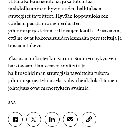
yhtenä kokonaisuutena, joka toteuttaa
mahdollisimman hyvin uuden hallituksen
strategiset tavoitteet. Hyvään lopputulokseen
voidaan päästä monien erilaisten
johtamisjärjestelmä-ratkaisujen kautta. Pääasia on,
että ne ovat kokonaisuuden kannalta perusteltuja ja
toisiaan tukevia.
Yksi asia on kuitenkin varma. Suomen nykyiseen
haastavaan tilanteeseen sovitettu ja
hallitusohjelman strategisia tavoitteita tukeva
johtamisjärjestelmä sekä vahva henkilökohtainen
johtajuus ovat menestyksen avaimia.
JAA
J
J
J
J
K
A
A
A
A
O