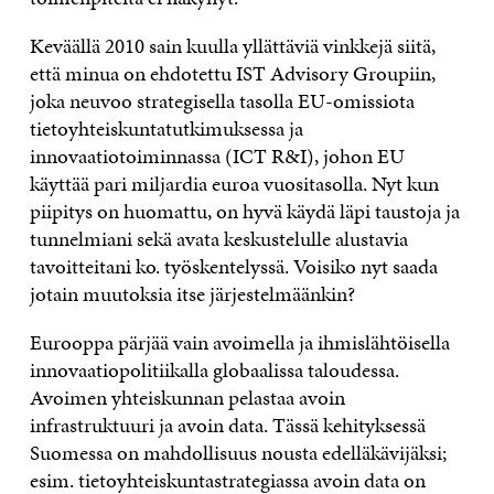
Keväällä 2010 sain kuulla yllättäviä vinkkejä siitä,
että minua on ehdotettu IST Advisory Groupiin,
joka neuvoo strategisella tasolla EU-omissiota
tietoyhteiskuntatutkimuksessa ja
innovaatiotoiminnassa (ICT R&I), johon EU
käyttää pari miljardia euroa vuositasolla. Nyt kun
piipitys on huomattu, on hyvä käydä läpi taustoja ja
tunnelmiani sekä avata keskustelulle alustavia
tavoitteitani ko. työskentelyssä. Voisiko nyt saada
jotain muutoksia itse järjestelmäänkin?
Eurooppa pärjää vain avoimella ja ihmislähtöisella
innovaatiopolitiikalla globaalissa taloudessa.
Avoimen yhteiskunnan pelastaa avoin
infrastruktuuri ja avoin data. Tässä kehityksessä
Suomessa on mahdollisuus nousta edelläkävijäksi;
esim. tietoyhteiskuntastrategiassa avoin data on