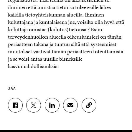
ihminen että omistaa tietonsa tulee esille lähes
kaikilla tietoyhteiskunnan alueilla. Ihminen
kuluttajana ja kuntalaisena jne, voisiko olla hyvä että
kuluttaja omistaa (kulutus)tietonsa ? Esim.
terveydenhuollon alueella oikeuskansleri on tämän
periaatteen takana ja tuntuu siltä että systeemiset
muutokset vaativat tämän periaatteen toteuttamista
ja se voisi antaa uusille bisneksille
kasvumahdollisuuksia.
JAA
J
J
J
J
K
A
A
A
A
O
A
A
A
A
P
F
T
L
S
I
A
W
I
Ä
O