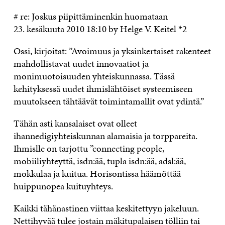
# re: Joskus piipittäminenkin huomataan
23. kesäkuuta 2010 18:10 by Helge V. Keitel *2
Ossi, kirjoitat: ”Avoimuus ja yksinkertaiset rakenteet
mahdollistavat uudet innovaatiot ja
monimuotoisuuden yhteiskunnassa. Tässä
kehityksessä uudet ihmislähtöiset systeemiseen
muutokseen tähtäävät toimintamallit ovat ydintä.”
Tähän asti kansalaiset ovat olleet
ihannedigiyhteiskunnan alamaisia ja torppareita.
Ihmislle on tarjottu ”connecting people,
mobiiliyhteyttä, isdn:ää, tupla isdn:ää, adsl:ää,
mokkulaa ja kuitua. Horisontissa häämöttää
huippunopea kuituyhteys.
Kaikki tähänastinen viittaa keskitettyyn jakeluun.
Nettihyvää tulee jostain mäkitupalaisen tölliin tai