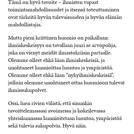
Tämä on hyvä tavoite – ihmisten vapaat
toimintamahdollisuudet ja itsensä toteuttaminen
ovat tärkeitä hyvän tulevaisuuden ja hyvän elämän
mahdollistajia.
Mutta pieni kriittinen huomio on paikallaan:
ihmiskeskeisyys on tavallaan juuri se arvopohja,
joka on vienyt meidät ilmastokriisin partaalle.
Olemme olleet ehkä liian ihmiskeskeisiä, ja
unohtaneet kunnioittaa luontoa ja ympäristöä.
Olemme olleet ehkä liian ”nykyihmiskeskeisiä”,
jolloin olemme unohtaneet ottaa huomioon tulevat
ihmissukupolvet.
Ossi, luen rivien välistä, että sinunkin
tavoittelemassasi avoimessa ja kokeilevassa
yhteiskunnassa kunnioitetaan luontoa, ympäristöä
sekä tulevia sukupolvia. Hyvä näin.