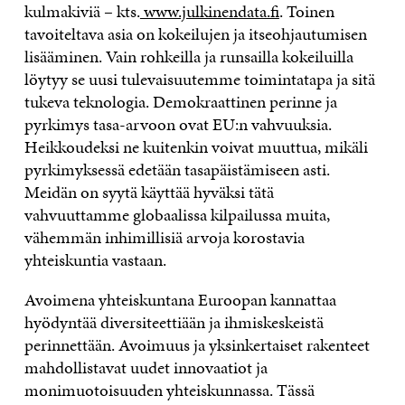
kulmakiviä – kts.
www.julkinendata.fi
. Toinen
tavoiteltava asia on kokeilujen ja itseohjautumisen
lisääminen. Vain rohkeilla ja runsailla kokeiluilla
löytyy se uusi tulevaisuutemme toimintatapa ja sitä
tukeva teknologia. Demokraattinen perinne ja
pyrkimys tasa-arvoon ovat EU:n vahvuuksia.
Heikkoudeksi ne kuitenkin voivat muuttua, mikäli
pyrkimyksessä edetään tasapäistämiseen asti.
Meidän on syytä käyttää hyväksi tätä
vahvuuttamme globaalissa kilpailussa muita,
vähemmän inhimillisiä arvoja korostavia
yhteiskuntia vastaan.
Avoimena yhteiskuntana Euroopan kannattaa
hyödyntää diversiteettiään ja ihmiskeskeistä
perinnettään. Avoimuus ja yksinkertaiset rakenteet
mahdollistavat uudet innovaatiot ja
monimuotoisuuden yhteiskunnassa. Tässä