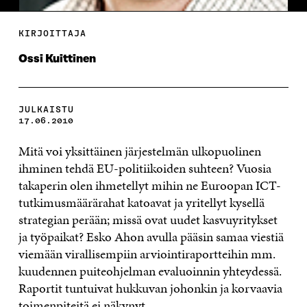
KIRJOITTAJA
Ossi Kuittinen
JULKAISTU
17.06.2010
Mitä voi yksittäinen järjestelmän ulkopuolinen
ihminen tehdä EU-politiikoiden suhteen? Vuosia
takaperin olen ihmetellyt mihin ne Euroopan ICT-
tutkimusmäärärahat katoavat ja yritellyt kysellä
strategian perään; missä ovat uudet kasvuyritykset
ja työpaikat? Esko Ahon avulla pääsin samaa viestiä
viemään virallisempiin arviointiraportteihin mm.
kuudennen puiteohjelman evaluoinnin yhteydessä.
Raportit tuntuivat hukkuvan johonkin ja korvaavia
toimenpiteitä ei näkynyt.