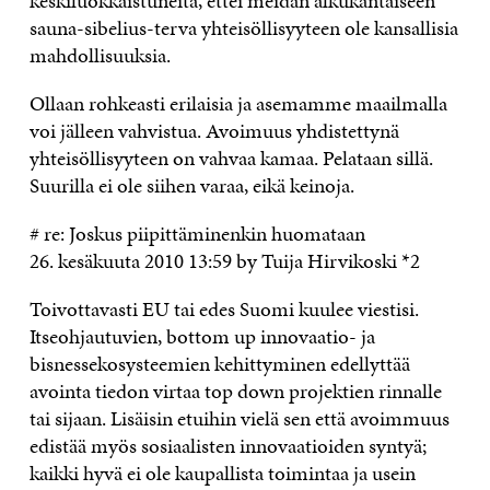
keskiluokkaistuneita, ettei meidän alkukantaiseen
sauna-sibelius-terva yhteisöllisyyteen ole kansallisia
mahdollisuuksia.
Ollaan rohkeasti erilaisia ja asemamme maailmalla
voi jälleen vahvistua. Avoimuus yhdistettynä
yhteisöllisyyteen on vahvaa kamaa. Pelataan sillä.
Suurilla ei ole siihen varaa, eikä keinoja.
# re: Joskus piipittäminenkin huomataan
26. kesäkuuta 2010 13:59 by Tuija Hirvikoski *2
Toivottavasti EU tai edes Suomi kuulee viestisi.
Itseohjautuvien, bottom up innovaatio- ja
bisnessekosysteemien kehittyminen edellyttää
avointa tiedon virtaa top down projektien rinnalle
tai sijaan. Lisäisin etuihin vielä sen että avoimmuus
edistää myös sosiaalisten innovaatioiden syntyä;
kaikki hyvä ei ole kaupallista toimintaa ja usein