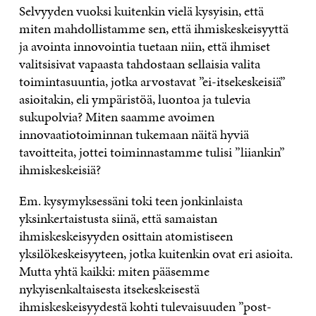
Selvyyden vuoksi kuitenkin vielä kysyisin, että
miten mahdollistamme sen, että ihmiskeskeisyyttä
ja avointa innovointia tuetaan niin, että ihmiset
valitsisivat vapaasta tahdostaan sellaisia valita
toimintasuuntia, jotka arvostavat ”ei-itsekeskeisiä”
asioitakin, eli ympäristöä, luontoa ja tulevia
sukupolvia? Miten saamme avoimen
innovaatiotoiminnan tukemaan näitä hyviä
tavoitteita, jottei toiminnastamme tulisi ”liiankin”
ihmiskeskeisiä?
Em. kysymyksessäni toki teen jonkinlaista
yksinkertaistusta siinä, että samaistan
ihmiskeskeisyyden osittain atomistiseen
yksilökeskeisyyteen, jotka kuitenkin ovat eri asioita.
Mutta yhtä kaikki: miten pääsemme
nykyisenkaltaisesta itsekeskeisestä
ihmiskeskeisyydestä kohti tulevaisuuden ”post-