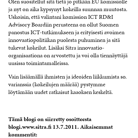
Olen suositellut sitä tietä jo pitkään EU komissiolle
ja nyt on aika kypsynyt kokeilla suunnan muutosta.
Uskoisin, että valintani komission ICT RD&I
Advisory Boardiin perusteena on ollut Suomen
panostus ICT-tutkimukseen ja erityisesti avoimen
innovaatiopolitiikan puolesta puhuminen ja sitä
tukevat kokeilut. Lisäksi Sitra innovaatio-
organisaationa on arvostettu ja voi olla tiennäyttäjä
uusissa toimintamalleissa.
Vain lisäämällä ihmisten ja ideoiden liikkumista so.
varianssia (kokeilujen määrää) pystymme
löytämään uudet ratkaisut kaaoksen keskeltä.
Tämä blogi on siirretty osoitteesta
blogi.www.sitra.fi 13.7.2011. Aikaisemmat
kommentit: