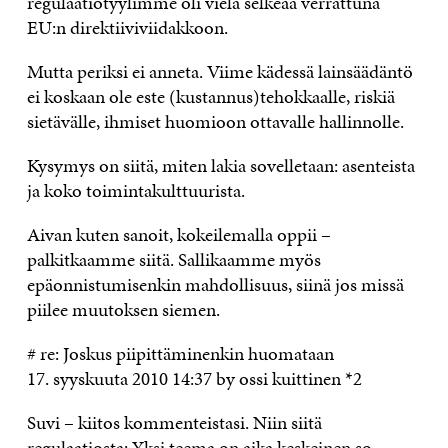
regulaatiotyylimme oli vielä selkeää verrattuna
EU:n direktiiviviidakkoon.
Mutta periksi ei anneta. Viime kädessä lainsäädäntö
ei koskaan ole este (kustannus)tehokkaalle, riskiä
sietävälle, ihmiset huomioon ottavalle hallinnolle.
Kysymys on siitä, miten lakia sovelletaan: asenteista
ja koko toimintakulttuurista.
Aivan kuten sanoit, kokeilemalla oppii –
palkitkaamme siitä. Sallikaamme myös
epäonnistumisenkin mahdollisuus, siinä jos missä
piilee muutoksen siemen.
# re: Joskus piipittäminenkin huomataan
17. syyskuuta 2010 14:37 by ossi kuittinen *2
Suvi – kiitos kommenteistasi. Niin siitä
regulaatiosta: Yksi teema on aika keskeinen so.