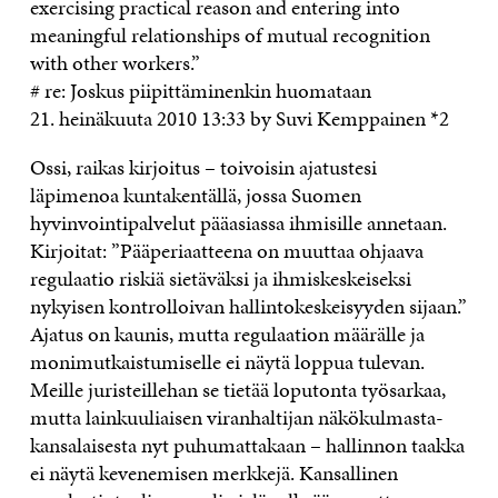
exercising practical reason and entering into
meaningful relationships of mutual recognition
with other workers.”
# re: Joskus piipittäminenkin huomataan
21. heinäkuuta 2010 13:33 by Suvi Kemppainen *2
Ossi, raikas kirjoitus – toivoisin ajatustesi
läpimenoa kuntakentällä, jossa Suomen
hyvinvointipalvelut pääasiassa ihmisille annetaan.
Kirjoitat: ”Pääperiaatteena on muuttaa ohjaava
regulaatio riskiä sietäväksi ja ihmiskeskeiseksi
nykyisen kontrolloivan hallintokeskeisyyden sijaan.”
Ajatus on kaunis, mutta regulaation määrälle ja
monimutkaistumiselle ei näytä loppua tulevan.
Meille juristeillehan se tietää loputonta työsarkaa,
mutta lainkuuliaisen viranhaltijan näkökulmasta-
kansalaisesta nyt puhumattakaan – hallinnon taakka
ei näytä kevenemisen merkkejä. Kansallinen