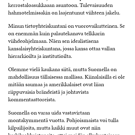
kerrostaloasukkaaan asuntoon. Tulevaisuuden
hahmotelmissakin on laajentunut viihteen jakelu.
Minun tietoyhteiskuntani on vuorovaikutteinen. Se
on enemmän kuin palautekanava telkkarin
viihdeohjelmaan. Näen sen idealistisena
kansalaisyhteiskuntana, jossa kansa ottaa vallan
hierarkioilta ja institutioilta.
Olemme vielä kaukana siitä, mutta Suomella on
mahdollisuus tällaisessa mallissa. Kiinalaisilla ei ole
mitään saumaa ja amerikkalaiset ovat liian
riippuvaisia brändeistä ja johtavista
kommentaattoreista.
Suomella on varaa uida vastavirtaan
montakymmentä vuotta. Pohjoismaista voi tulla
kilpailijoita, mutta kaikki muut ovat niin