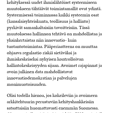
kehityksessä uudet ihmislähtöiset systeemiseen
muutokseen tähtäävät toimintamallit ovat ydintä.
Systeemisessä toiminnassa kaikki systeemin osat
(kansalaisyhteiskunta, teollisuus ja hallinto)
pyrkivät samankaltaisiin tavoitteisiin. Tässä
muutoksessa hallinnon tehtävä on mahdollistaa ja
yksinkertaistaa niin innovaatio- kuin
tuotantotoimintaa. Pääperiaatteena on muuttaa
ohjaava regulaatio riskiä sietäväksi ja
ihmiskeskeiseksi nykyisen kontrolloivan
hallintokeskeisyyden sijaan. Avoimet rajapinnat ja
avoin julkinen data mahdollistavat
innovaatiodemokratian ja palvelujen
monimuotoisuuden.
Olisi todella hienoa, jos kokeileviin ja avoimeen
arkkitehtuurin perustuviin kehityshankkeisiin
satsattaisiin huomattavasti enemmän Suomessa.