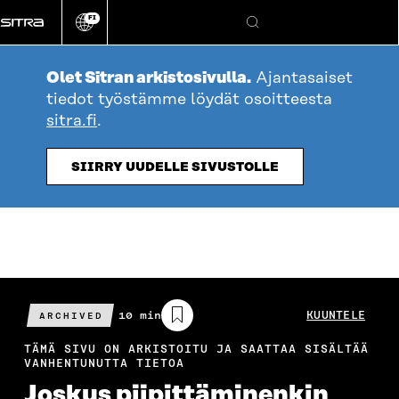
Siirry
FI
suoraan
Vaihda
Hae
sivuston
sisältöön
kieli
Olet Sitran arkistosivulla.
Ajantasaiset
tiedot työstämme löydät osoitteesta
sitra.fi
.
SIIRRY UUDELLE SIVUSTOLLE
Arvioitu
10 min
KUUNTELE
ARCHIVED
lukuaika
TÄMÄ SIVU ON ARKISTOITU JA SAATTAA SISÄLTÄÄ
VANHENTUNUTTA TIETOA
Joskus piipittäminenkin