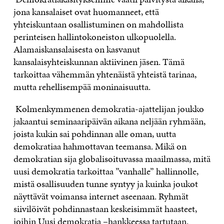
jona kansalaiset ovat huomanneet, että
yhteiskuntaan osallistuminen on mahdollista
perinteisen hallintokoneiston ulkopuolella.
Alamaiskansalaisesta on kasvanut
kansalaisyhteiskunnan aktiivinen jäsen. Tämä
tarkoittaa vähemmän yhtenäistä yhteistä tarinaa,
mutta rehellisempää moninaisuutta.
Kolmenkymmenen demokratia-ajattelijan joukko
jakaantui seminaaripäivän aikana neljään ryhmään,
joista kukin sai pohdinnan alle oman, uutta
demokratiaa hahmottavan teemansa. Mikä on
demokratian sija globalisoituvassa maailmassa, mitä
uusi demokratia tarkoittaa ”vanhalle” hallinnolle,
mistä osallisuuden tunne syntyy ja kuinka joukot
näyttävät voimansa internet aseenaan. Ryhmät
siivilöivät pohdinnastaan keskeisimmät haasteet,
joihin Uusi demokratia –hankkeessa tartutaan.