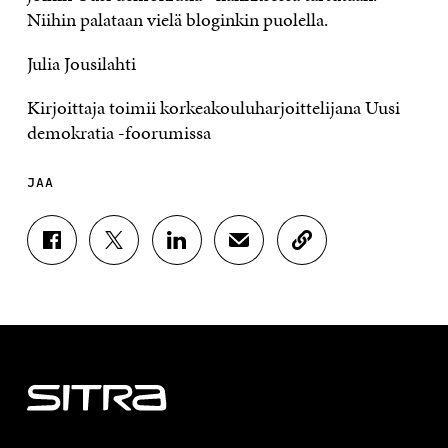
Niihin palataan vielä bloginkin puolella.
Julia Jousilahti
Kirjoittaja toimii korkeakouluharjoittelijana Uusi
demokratia -foorumissa
JAA
J
J
J
J
K
A
A
A
A
O
A
A
A
A
P
F
T
L
S
I
A
W
I
Ä
O
C
I
N
H
I
E
T
K
K
A
B
T
E
Ö
R
O
E
D
P
T
O
R
I
O
I
K
I
N
S
K
I
S
I
T
K