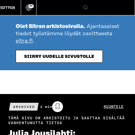
Siirry
FI
suoraan
Vaihda
Hae
sivuston
sisältöön
kieli
Olet Sitran arkistosivulla.
Ajantasaiset
tiedot työstämme löydät osoitteesta
sitra.fi
.
SIIRRY UUDELLE SIVUSTOLLE
Arvioitu
2 min
KUUNTELE
ARCHIVED
lukuaika
TÄMÄ SIVU ON ARKISTOITU JA SAATTAA SISÄLTÄÄ
VANHENTUNUTTA TIETOA
Julia Jousilahti: