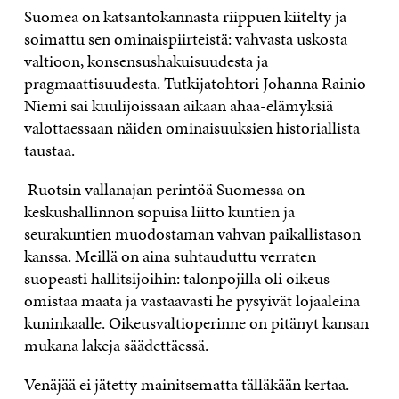
Suomea on katsantokannasta riippuen kiitelty ja
soimattu sen ominaispiirteistä: vahvasta uskosta
valtioon, konsensushakuisuudesta ja
pragmaattisuudesta. Tutkijatohtori Johanna Rainio-
Niemi sai kuulijoissaan aikaan ahaa-elämyksiä
valottaessaan näiden ominaisuuksien historiallista
taustaa.
Ruotsin vallanajan perintöä Suomessa on
keskushallinnon sopuisa liitto kuntien ja
seurakuntien muodostaman vahvan paikallistason
kanssa. Meillä on aina suhtauduttu verraten
suopeasti hallitsijoihin: talonpojilla oli oikeus
omistaa maata ja vastaavasti he pysyivät lojaaleina
kuninkaalle. Oikeusvaltioperinne on pitänyt kansan
mukana lakeja säädettäessä.
Venäjää ei jätetty mainitsematta tälläkään kertaa.