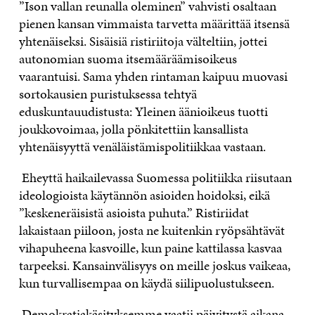
”Ison vallan reunalla oleminen” vahvisti osaltaan
pienen kansan vimmaista tarvetta määrittää itsensä
yhtenäiseksi. Sisäisiä ristiriitoja välteltiin, jottei
autonomian suoma itsemääräämisoikeus
vaarantuisi. Sama yhden rintaman kaipuu muovasi
sortokausien puristuksessa tehtyä
eduskuntauudistusta: Yleinen äänioikeus tuotti
joukkovoimaa, jolla pönkitettiin kansallista
yhtenäisyyttä venäläistämispolitiikkaa vastaan.
Eheyttä haikailevassa Suomessa politiikka riisutaan
ideologioista käytännön asioiden hoidoksi, eikä
”keskeneräisistä asioista puhuta.” Ristiriidat
lakaistaan piiloon, josta ne kuitenkin ryöpsähtävät
vihapuheena kasvoille, kun paine kattilassa kasvaa
tarpeeksi. Kansainvälisyys on meille joskus vaikeaa,
kun turvallisempaa on käydä siilipuolustukseen.
Demokratiakäsityksemme vaatii päivitystä aikana,