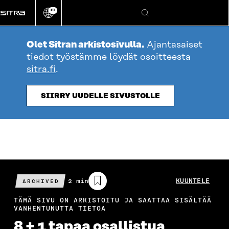
Siirry
FI
suoraan
Vaihda
Hae
sivuston
sisältöön
kieli
Olet Sitran arkistosivulla.
Ajantasaiset
tiedot työstämme löydät osoitteesta
sitra.fi
.
SIIRRY UUDELLE SIVUSTOLLE
Arvioitu
2 min
KUUNTELE
ARCHIVED
lukuaika
TÄMÄ SIVU ON ARKISTOITU JA SAATTAA SISÄLTÄÄ
VANHENTUNUTTA TIETOA
8 + 1 tapaa osallistua