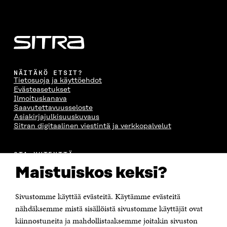
NÄITÄKÖ ETSIT?
Tietosuoja ja käyttöehdot
Evästeasetukset
Ilmoituskanava
Saavutettavuusseloste
Asiakirjajulkisuuskuvaus
Sitran digitaalinen viestintä ja verkkopalvelut
OTA YHTEYTTÄ
Suomen itsenäisyyden juhlarahasto Sitra
Maistuiskos keksi?
Itämerenkatu 11-13, PL 160,
00181 Helsinki
Sivustomme käyttää evästeitä. Käytämme evästeitä
Puhelin +358 294 618 991
Sähköpostiosoite
nähdäksemme mistä sisällöistä sivustomme käyttäjät ovat
etunimi.sukunimi@sitra.fi tai sitra@sitra.fi
kiinnostuneita ja mahdollistaaksemme joitakin sivuston