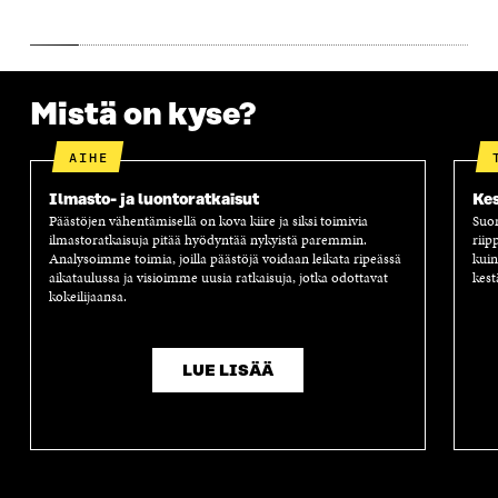
A
A
S
A
Mistä on kyse?
AIHE
Ilmasto- ja luontoratkaisut
Kes
Päästöjen vähentämisellä on kova kiire ja siksi toimivia
Suom
ilmastoratkaisuja pitää hyödyntää nykyistä paremmin.
riip
Analysoimme toimia, joilla päästöjä voidaan leikata ripeässä
kuin
aikataulussa ja visioimme uusia ratkaisuja, jotka odottavat
kest
kokeilijaansa.
LUE LISÄÄ