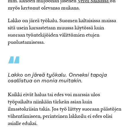
mm. kahden miljoonan jäsenen
Verdi Saksassa
on
myös kertonut olevansa mukana.
Lakko on järeä työkalu. Suomen kaltaisissa maissa
sitä usein karsastetaan muussa käytössä kuin
suoraan työntekijöiden välittömien etujen
puolustamisessa.
“
Lakko on järeä työkalu. Onneksi tapoja
osallistua on monia muitakin.
Kaikki eivät halua tai edes voi marssia ulos
työpaikalta niinkään tärkeän asian kuin
ilmastokriisin takia. Jos työ liittyy suoraan päästöjen
vähentämiseen, perinteinen lakkoilu ei edes olisi
asialle eduksi.