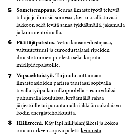
Sometsemppaus.
Seuraa ilmastotyötä tekeviä
tahoja ja ihmisiä somessa, kerro osallistuvasi
lakkoon sekä levitä sanaa tykkäämällä, jakamalla
ja kommentoimalla.
Päättäjäpatistus.
Vetoa kansanedustajaasi,
valtuutettuusi ja euroedustajaasi ripeiden
ilmastotoimien puolesta sekä kirjoita
mielipidepalstoille.
Vapaaehtoistyö.
Tarjoudu auttamaan
ilmastoasioiden parissa taustaasi sopivalla
tavalla työpaikan ulkopuolella – esimerkiksi
puhumalla kouluissa, keräämällä rahaa
järjestöille tai parantamalla iäkkään sukulaisen
kodin energiatehokkuutta
.
Hiilitreeni.
Käy läpi
hiilijalanjälkesi
ja kokoa
omaan arkeen sopiva paletti
keinoista