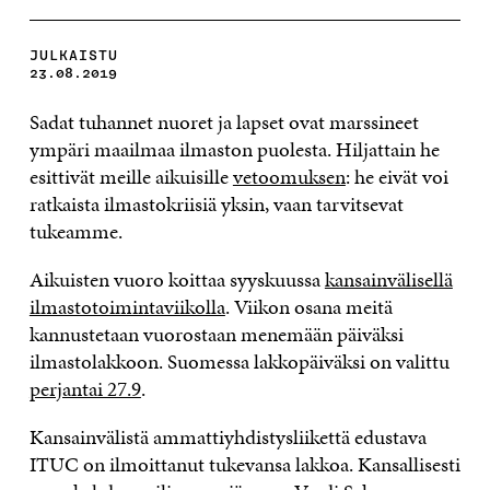
JULKAISTU
23.08.2019
Sadat tuhannet nuoret ja lapset ovat marssineet
ympäri maailmaa ilmaston puolesta. Hiljattain he
esittivät meille aikuisille
vetoomuksen
: he eivät voi
ratkaista ilmastokriisiä yksin, vaan tarvitsevat
tukeamme.
Aikuisten vuoro koittaa syyskuussa
kansainvälisellä
ilmastotoimintaviikolla
. Viikon osana meitä
kannustetaan vuorostaan menemään päiväksi
ilmastolakkoon. Suomessa lakkopäiväksi on valittu
perjantai 27.9
.
Kansainvälistä ammattiyhdistysliikettä edustava
ITUC on ilmoittanut tukevansa lakkoa. Kansallisesti