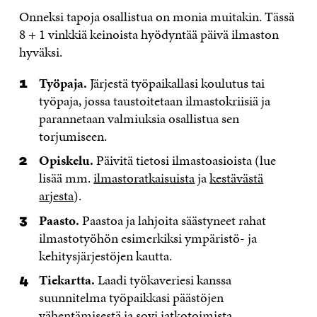
Onneksi tapoja osallistua on monia muitakin. Tässä
8 + 1 vinkkiä keinoista hyödyntää päivä ilmaston
hyväksi.
Työpaja.
Järjestä työpaikallasi koulutus tai
työpaja, jossa taustoitetaan ilmastokriisiä ja
parannetaan valmiuksia osallistua sen
torjumiseen.
Opiskelu.
Päivitä tietosi ilmastoasioista (lue
lisää mm.
ilmastoratkaisuista
ja
kestävästä
arjesta
).
Paasto.
Paastoa ja lahjoita säästyneet rahat
ilmastotyöhön esimerkiksi ympäristö- ja
kehitysjärjestöjen kautta.
Tiekartta.
Laadi työkaveriesi kanssa
suunnitelma työpaikkasi päästöjen
vähentämisestä ja sovi jatkotoimista.