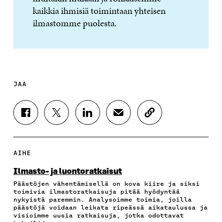
kaikkia ihmisiä toimintaan yhteisen
ilmastomme puolesta.
JAA
J
J
J
J
K
A
A
A
A
O
A
A
A
A
P
F
T
L
S
I
A
W
I
Ä
O
AIHE
C
I
N
H
I
E
T
K
K
A
Ilmasto- ja luontoratkaisut
B
T
E
Ö
R
Päästöjen vähentämisellä on kova kiire ja siksi
O
E
D
P
T
toimivia ilmastoratkaisuja pitää hyödyntää
O
R
I
O
I
nykyistä paremmin. Analysoimme toimia, joilla
K
I
N
S
K
päästöjä voidaan leikata ripeässä aikataulussa ja
I
S
I
T
K
visioimme uusia ratkaisuja, jotka odottavat