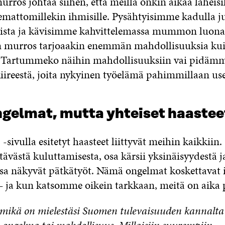
rros johtaa siihen, että meillä onkin aikaa läheis
mattomillekin ihmisille. Pysähtyisimme kadulla j
vista ja kävisimme kahvittelemassa mummon luon
n murros tarjoaakin enemmän mahdollisuuksia ku
 Tartummeko näihin mahdollisuuksiin vai pidämm
 kiireestä, joita nykyinen työelämä pahimmillaan us
gelmat, mutta yhteiset haastee
-sivulla esitetyt haasteet liittyvät meihin kaikkiin.
tävästä kuluttamisesta, osa kärsii yksinäisyydestä 
sa näkyvät pätkätyöt. Nämä ongelmat koskettavat 
– ja kun katsomme oikein tarkkaan, meitä on aika 
, mikä on mielestäsi Suomen tulevaisuuden kannalta