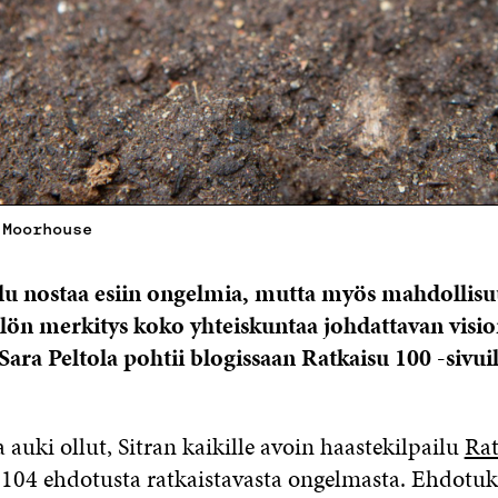
 Moorhouse
lu nostaa esiin ongelmia, mutta myös mahdollisu
lön merkitys koko yhteiskuntaa johdattavan visi
ara Peltola pohtii blogissaan Ratkaisu 100 -sivuill
 auki ollut, Sitran kaikille avoin haastekilpailu
Rat
 104 ehdotusta ratkaistavasta ongelmasta. Ehdotuks