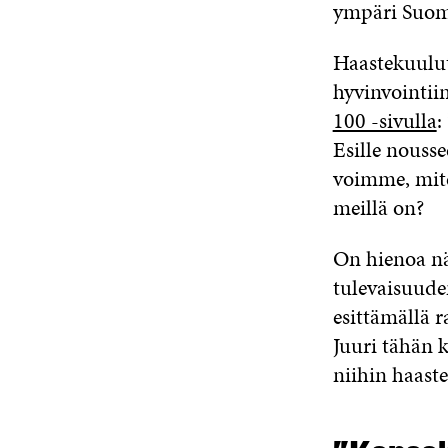
ympäri Suom
Haastekuulut
hyvinvointiin
100 -sivulla
:
Esille nouss
voimme, mite
meillä on?
On hienoa nä
tulevaisuude
esittämällä 
Juuri tähän 
niihin haast