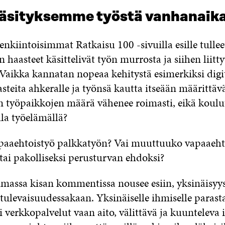
äsityksemme työstä vanhanaik
lenkiintoisimmat Ratkaisu 100 -sivuilla esille tullee
 haasteet käsittelivät työn murrosta ja siihen liitt
 Vaikka kannatan nopeaa kehitystä esimerkiksi digit
asteita ahkeralle ja työnsä kautta itseään määrittävä
n työpaikkojen määrä vähenee roimasti, eikä koulu
lla työelämällä?
paaehtoistyö palkkatyön? Vai muuttuuko vapaaeht
 tai pakolliseksi perusturvan ehdoksi?
assa kisan kommentissa nousee esiin, yksinäisyys 
tulevaisuudessakaan. Yksinäiselle ihmiselle parasta
ai verkkopalvelut vaan aito, välittävä ja kuunteleva