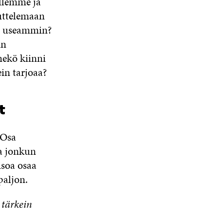
illemme ja
uttelemaan
a useammin?
in
ekö kiinni
ein tarjoaa?
t
 Osa
ja jonkun
isoa osaa
paljon.
 tärkein