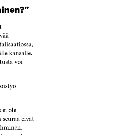
ainen?”
t
yvää
alisaatiossa,
lle kansalle.
tusta voi
oistyö
ei ole
 seuraa eivät
 ihminen.