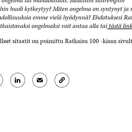
, ongelma tai mahdollisuus. Millaisiin suurempiin
hin huoli kytkeytyy? Miten ongelma on syntynyt ja 
hdollisuuksia emme vielä hyödynnä? Ehdotuksesi Rat
atkaistavaksi ongelmaksi voit antaa alla tai
tästä link
lleet sitaatit on poimittu Ratkaisu 100 -kisan sivult
J
J
K
A
A
O
A
A
P
L
S
I
I
Ä
O
N
H
I
K
K
A
E
Ö
R
D
P
T