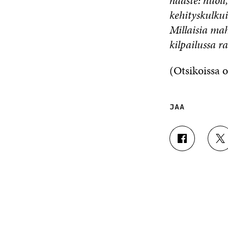
haaste: huoli
kehityskulkui
Millaisia ma
kilpailussa r
(Otsikoissa o
JAA
J
J
A
A
A
A
F
T
A
W
C
I
E
T
B
T
O
E