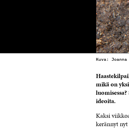
Kuva: Joanna
Haastekilpai
mikä on yksi
luomisessa? S
ideoita.
Kaksi viikkoa
kerännyt nyt