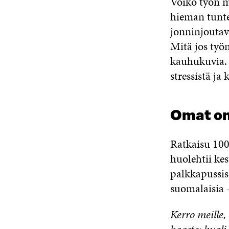
Voiko työn mu
hieman tunte
jonninjouta
Mitä jos työ
kauhukuvia.
stressistä ja
Omat on
Ratkaisu 100 
huolehtii kes
palkkapussis
suomalaisia 
Kerro meille