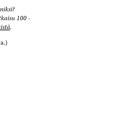
miksi?
kaisu 100 -
istä
.
a.)