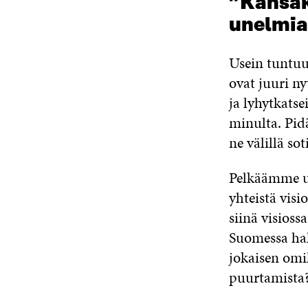
”Kansaku
unelmia 
Usein tuntuu,
ovat juuri ny
ja lyhytkats
minulta. Pid
ne välillä so
Pelkäämme use
yhteistä visi
siinä visioss
Suomessa hal
jokaisen omil
puurtamista