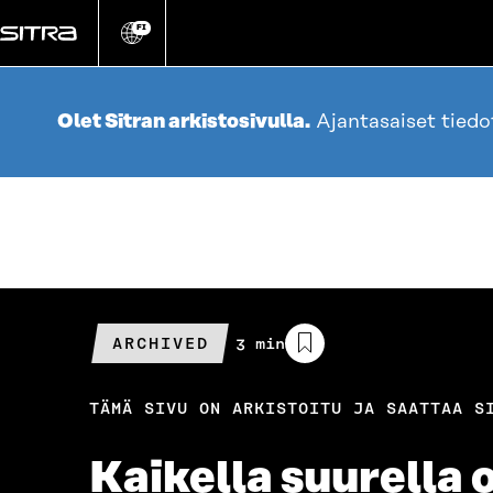
Siirry
suoraan
FI
Vaihda
sivuston
sisältöön
kieli
Olet Sitran arkistosivulla.
Ajantasaiset tied
ARCHIVED
Arvioitu
3 min
lukuaika
TÄMÄ SIVU ON ARKISTOITU JA SAATTAA S
Kaikella suurella o