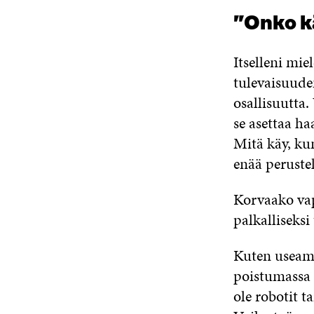
”Onko k
Itselleni mie
tulevaisuuden
osallisuutta.
se asettaa ha
Mitä käy, ku
enää peruste
Korvaako va
palkalliseksi
Kuten useamm
poistumassa 
ole robotit t