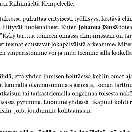
en Riihimäeltä Kempeleelle.
uksessa puhuttaa erityisesti työllisyys, kestävä el
 liittyvät huolenaiheet. Kuten
Johanna Jämsä
tote
 ”Kyky tarttua toimeen omassa elinpiirissään on tärke
eet teemat edustavat jokapäiväistä arkeamme: Miten
n ympäristömme voi ja mitä teemme sillä kaikella a
hdä, että yhden ihmisen heittäessä kehiin omat aj
n kannalta olennaisimmista asioista, toinen tarttuu
ratkaisun tai tarkastelemalla ongelmaa toisesta näk
kisassa pyrimme. Luomme yhdessä tikapuut kohti r
eisiin, joita joudumme kohtaamaan.