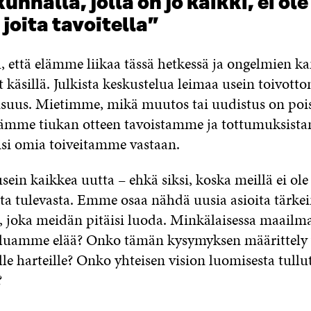
nnalla, jolla on jo kaikki, ei ol
joita tavoitella”
 että elämme liikaa tässä hetkessä ja ongelmien ka
t käsillä. Julkista keskustelua leimaa usein toivott
eisuus. Mietimme, mikä muutos tai uudistus on pois
ämme tiukan otteen tavoistamme ja tottumuksist
tisi omia toiveitamme vastaan.
in kaikkea uutta – ehkä siksi, koska meillä ei ole
ota tulevasta. Emme osaa nähdä uusia asioita tärke
a, joka meidän pitäisi luoda. Minkälaisessa maailma
uamme elää? Onko tämän kysymyksen määrittely v
le harteille? Onko yhteisen vision luomisesta tullu
?