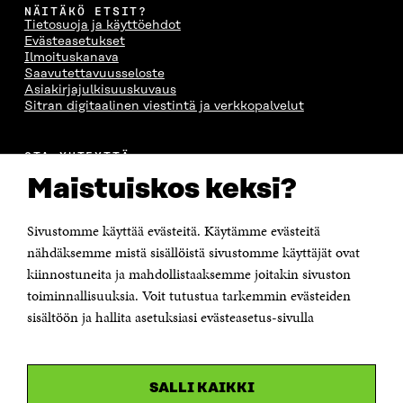
NÄITÄKÖ ETSIT?
Tietosuoja ja käyttöehdot
Evästeasetukset
Ilmoituskanava
Saavutettavuusseloste
Asiakirjajulkisuuskuvaus
Sitran digitaalinen viestintä ja verkkopalvelut
OTA YHTEYTTÄ
Suomen itsenäisyyden juhlarahasto Sitra
Maistuiskos keksi?
Itämerenkatu 11-13, PL 160,
00181 Helsinki
Sivustomme käyttää evästeitä. Käytämme evästeitä
Puhelin +358 294 618 991
Sähköpostiosoite
nähdäksemme mistä sisällöistä sivustomme käyttäjät ovat
etunimi.sukunimi@sitra.fi tai sitra@sitra.fi
kiinnostuneita ja mahdollistaaksemme joitakin sivuston
Saapumisohjeet
toiminnallisuuksia. Voit tutustua tarkemmin evästeiden
sisältöön ja hallita asetuksiasi evästeasetus-sivulla
Y-tunnus 0202132-3
OLEMME NÄISSÄ SOMEISSA
SALLI KAIKKI
Facebook
Avautuu