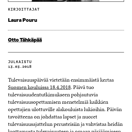
KIRJOITTAJAT
Laura Pouru
Otto Tähkäpää
JULKAISTU
13.03.2018
Tulevaisuuspäivää vietetään ensimmäistä kertaa
Suomen kouluissa 18.4.2018
. Päivä tuo
tulevaisuudentutkimukseen pohjautuvia
tulevaisuusopettamisen menetelmiä kaikkien
opettajien ulottuville alakouluista lukioihin. Päivän
tavoitteena on johdattaa lapset ja nuoret
tulevaisuusajattelun perusteisiin ja vahvistaa heidän
luottamusta tulevaisuuteen ja omaan pärjäämiseen,