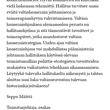
vielä kokonaan tekemättä. Hallitus tarvitsee uusia
eväitä valtiokonsernin johtamiseen ja
toimeenpanokyvyn vahvistamiseen. Valtion
konserniohjauksen olemassaolon perusta on
hallitusohjelma ja sitä täsmentävät tavoitteet ja
toimenpiteet, jotka muodostavat valtion
konsernistrategian. Uuden ajan valtion
konserniohjaus voi mahdollistaa pääministerin
johtaman hallituksen käytössä olevana
toimintamallina poliittis-strategisten tavoitteiden
mukaisten vaikutusten tehokkaan aikaansaamisen.
Löytyykö tulevalta hallitukselta näkemystä ja tahtoa
aloittaa uusi luku valtioneuvoston tulevaan
historiankirjoitukseen?
Seppo Määttä
Toimitusjohtaja, osakas