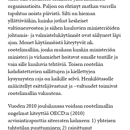
organisaatioita. Paljon on ehtinyt matkan varrella
tapahtua noista päivistä. Silti on hieman
yllättävääkin, kuinka jotkut keskeiset
valtioneuvoston ja siihen kuuluvien ministeriöiden
johtamis- ja valmistelukäytännöt ovat säilyneet läpi
ajan. Monet käytännöistä kiteytyvät nk.
rootelimalliin, jonka mukaan kunkin ministeriön
ministeri ja virkamiehet hoitavat omalle tontille ja
vain sille kuuluvia tehtäviä. Toisen rooteliin
kohdistettavien sallittujen ja kiellettyjen
kysymysten raja on kaikille selvä. Henkilötasolle
määritellyt esittelijävastuut ja –valtuudet toimivat
rootelimallin vakuutena.
Vuoden 2010 joulukuussa voidaan rootelimallin
ongelmat kiteyttää OECD:n (2010)
arviointiraporttia siteeraten kolmeen: 1) yhteisen
tahtotilan puuttuminen; 2) rajoittunut