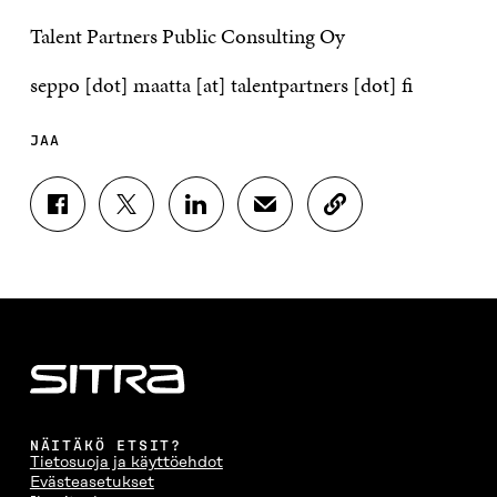
Talent Partners Public Consulting Oy
seppo [dot] maatta [at] talentpartners [dot] fi
JAA
J
J
J
J
K
A
A
A
A
O
A
A
A
A
P
F
T
L
S
I
A
W
I
Ä
O
C
I
N
H
I
E
T
K
K
A
B
T
E
Ö
R
O
E
D
P
T
O
R
I
O
I
K
I
N
S
K
I
S
I
T
K
NÄITÄKÖ ETSIT?
S
S
S
I
E
Tietosuoja ja käyttöehdot
S
Ä
S
L
L
Evästeasetukset
A
A
Ä
L
I