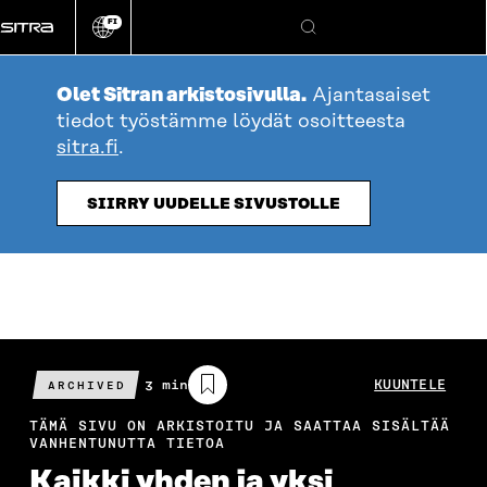
Siirry
FI
suoraan
Vaihda
Hae
sivuston
sisältöön
kieli
Olet Sitran arkistosivulla.
Ajantasaiset
tiedot työstämme löydät osoitteesta
sitra.fi
.
SIIRRY UUDELLE SIVUSTOLLE
Arvioitu
3 min
KUUNTELE
ARCHIVED
lukuaika
TÄMÄ SIVU ON ARKISTOITU JA SAATTAA SISÄLTÄÄ
VANHENTUNUTTA TIETOA
Kaikki yhden ja yksi