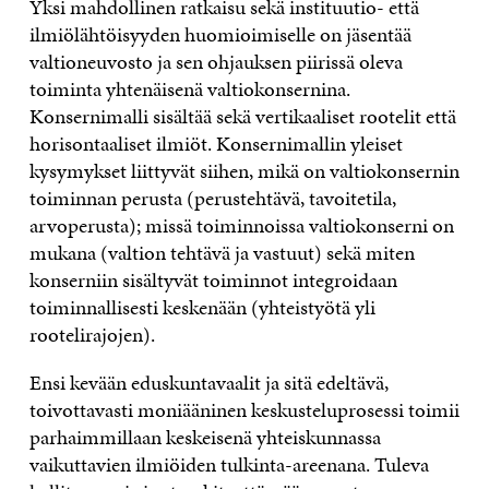
Yksi mahdollinen ratkaisu sekä instituutio- että
ilmiölähtöisyyden huomioimiselle on jäsentää
valtioneuvosto ja sen ohjauksen piirissä oleva
toiminta yhtenäisenä valtiokonsernina.
Konsernimalli sisältää sekä vertikaaliset rootelit että
horisontaaliset ilmiöt. Konsernimallin yleiset
kysymykset liittyvät siihen, mikä on valtiokonsernin
toiminnan perusta (perustehtävä, tavoitetila,
arvoperusta); missä toiminnoissa valtiokonserni on
mukana (valtion tehtävä ja vastuut) sekä miten
konserniin sisältyvät toiminnot integroidaan
toiminnallisesti keskenään (yhteistyötä yli
rootelirajojen).
Ensi kevään eduskuntavaalit ja sitä edeltävä,
toivottavasti moniääninen keskusteluprosessi toimii
parhaimmillaan keskeisenä yhteiskunnassa
vaikuttavien ilmiöiden tulkinta-areenana. Tuleva