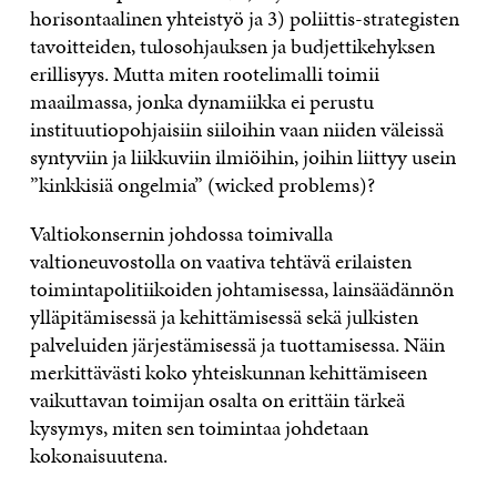
horisontaalinen yhteistyö ja 3) poliittis-strategisten
tavoitteiden, tulosohjauksen ja budjettikehyksen
erillisyys. Mutta miten rootelimalli toimii
maailmassa, jonka dynamiikka ei perustu
instituutiopohjaisiin siiloihin vaan niiden väleissä
syntyviin ja liikkuviin ilmiöihin, joihin liittyy usein
”kinkkisiä ongelmia” (wicked problems)?
Valtiokonsernin johdossa toimivalla
valtioneuvostolla on vaativa tehtävä erilaisten
toimintapolitiikoiden johtamisessa, lainsäädännön
ylläpitämisessä ja kehittämisessä sekä julkisten
palveluiden järjestämisessä ja tuottamisessa. Näin
merkittävästi koko yhteiskunnan kehittämiseen
vaikuttavan toimijan osalta on erittäin tärkeä
kysymys, miten sen toimintaa johdetaan
kokonaisuutena.