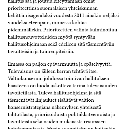
hallitus saa ja joutuu kiteyttämään omat
prioriteettinsa suomalaisen yhteiskunnan
kehittämisagendaksi vuodesta 2011 ainakin neljäksi
vuodeksi eteenpäin, monessa kohtaa
pidemmällekin. Prioriteettien valinta kulminoituu
hallitusneuvotteluiden myötä syntyvään
hallitusohjelmaan sekä edelleen sitä täsmentäviin
tavoitteisiin ja toimenpiteisiin.
Ilmassa on paljon epävarmuutta ja epäselvyyttä.
Tulevaisuus on jälleen kerran tehtävä itse.
Valtiokonsernin johdossa toimivan hallituksen
haasteena on luoda uskottava tarina tulevaisuuden
tavoitetilasta. Tuleva hallitusohjelma ja sitä
täsmentävät linjaukset sisältävät valtion
konsernistrategiana näkemyksen yhteisestä
tahtotilasta, priorisoiduista politiikkateemoista ja
tavoitteista sekä näiden mukaisista resurssien
kohdentamisesta. Hyvin suunniteltu on kuitenkin